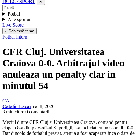
DOLCE
SPORT
✕
Fotbal
Alte sporturi
Live Score
◐ Schimbă tema
Fotbal Intern
CFR Cluj. Universitatea
Craiova 0-0. Arbitrajul video
anuleaza un penalty clar in
minutul 54
CA
Catalin Lazar
mai 8, 2026
3 min citire
0 comentarii
Meciul dintre CFR Cluj si Universitatea Craiova, contand pentru
etapa a 8-a din play-off-ul Superligii, s-a incheiat cu un scor alb, 0-0.
Dar dincolo de fotbalul prestat, atentia a fost acaparata inca o data de