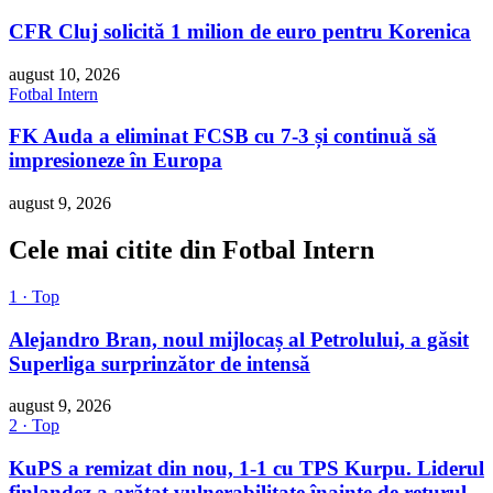
CFR Cluj solicită 1 milion de euro pentru Korenica
august 10, 2026
Fotbal Intern
FK Auda a eliminat FCSB cu 7-3 și continuă să
impresioneze în Europa
august 9, 2026
Cele mai citite din Fotbal Intern
1 · Top
Alejandro Bran, noul mijlocaș al Petrolului, a găsit
Superliga surprinzător de intensă
august 9, 2026
2 · Top
KuPS a remizat din nou, 1-1 cu TPS Kurpu. Liderul
finlandez a arătat vulnerabilitate înainte de returul