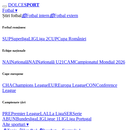
DOLCE
SPORT
Fotbal
▾
Știri fotbal
📰
Fotbal intern
📰
Fotbal extern
Fotbal românesc
SUP
Superliga
LIG
Liga 2
CUP
Cupa României
Echipe naționale
NAI
Națională
NAI
Națională U21
CAM
Campionatul Mondial 2026
Cupe europene
CHA
Champions League
EUR
Europa League
CON
Conference
League
Campionate țări
PRE
Premier League
LAL
La Liga
SER
Serie
A
BUN
Bundesliga
LIG
Ligue 1
LIG
Liga Portugal
Alte sporturi
▾