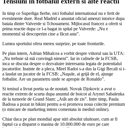
Tensiuni in fotbalul extern si alte reactii
In timp ce Superliga fierbe, nici fotbalul international nu e ferit de
evenimente dure. Real Madrid a anuntat oficial amenzi istorice dupa
bataia dintre Valverde si Tchouameni. Mijlocasul francez a oferit si
prima reactie dupa ce l-a bagat in spital pe Valverde: „Nu e
momentul să descoperim cine a făcut asta”.
Lumea sportului ofera mereu surprize, pe toate fronturile.
Pe plan intern, Adrian Mihalcea a vorbit despre viitorul sau la UTA:
„Nu trebuie să mă convingă nimeni”. Iar in culisele de la FCSB,
inca se discuta despre o dezvaluire interesanta legata de potentialul
jucatorilor. Inainte de a pleca, Mirel Radoi s-a dus la Gigi Becali si i-
a laudat un jucator de la FCSB: „Naşule, ai grijă de el, ajunge
fotbalist. Are un parametru unde se apropie de Ronaldo”.
Si tenisul a livrat portia sa de noutati. Novak Djokovic a avut o
reactie extrem de scurta dupa anuntul de boicot al Arynei Sabalenka
de la turneele de Grand Slam: „Atât am de zis”. Intre timp, Paula
Badosa a pozat in bikini pentru a-si promova noua colectie premium
(o miscare de marketing intens comentata in mediul online).
Chiar daca pe plan mondial apar stiri absolut uluitoare, cum ar fi
faptul ca a disparut o masina de 10.000.000 de euro pe care