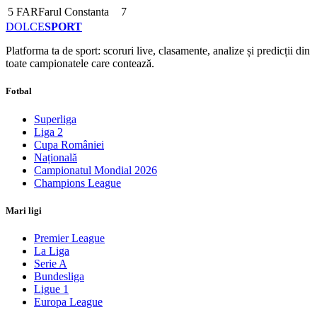
5
FAR
Farul Constanta
7
DOLCE
SPORT
Platforma ta de sport: scoruri live, clasamente, analize și predicții din
toate campionatele care contează.
Fotbal
Superliga
Liga 2
Cupa României
Națională
Campionatul Mondial 2026
Champions League
Mari ligi
Premier League
La Liga
Serie A
Bundesliga
Ligue 1
Europa League