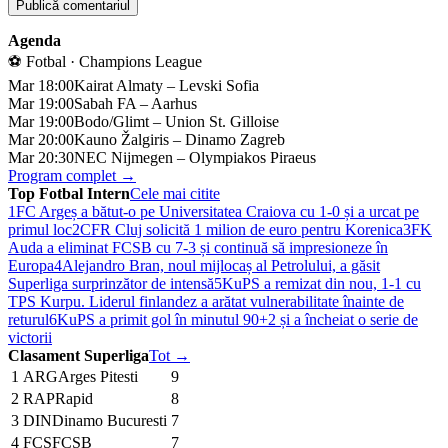
Agenda
⚽ Fotbal · Champions League
Mar 18:00
Kairat Almaty – Levski Sofia
Mar 19:00
Sabah FA – Aarhus
Mar 19:00
Bodo/Glimt – Union St. Gilloise
Mar 20:00
Kauno Žalgiris – Dinamo Zagreb
Mar 20:30
NEC Nijmegen – Olympiakos Piraeus
Program complet →
Top Fotbal Intern
Cele mai citite
1
FC Argeș a bătut-o pe Universitatea Craiova cu 1-0 și a urcat pe
primul loc
2
CFR Cluj solicită 1 milion de euro pentru Korenica
3
FK
Auda a eliminat FCSB cu 7-3 și continuă să impresioneze în
Europa
4
Alejandro Bran, noul mijlocaș al Petrolului, a găsit
Superliga surprinzător de intensă
5
KuPS a remizat din nou, 1-1 cu
TPS Kurpu. Liderul finlandez a arătat vulnerabilitate înainte de
returul
6
KuPS a primit gol în minutul 90+2 și a încheiat o serie de
victorii
Clasament Superliga
Tot →
1
ARG
Arges Pitesti
9
2
RAP
Rapid
8
3
DIN
Dinamo Bucuresti
7
4
FCS
FCSB
7