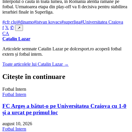
Interpolul o cauta in toata lumea, in Romania atentia ramane pe
fotbal. Urmatoarea etapa din play-off va fi decisiva pentru stabilirea
ierarhiei finale in Superliga.
#cfr cluj
#dinamo
#istvan kovacs
#superliga
#Universitatea Craiova
f
𝕏
✆
↗
CA
Catalin Lazar
Articolele semnate Catalin Lazar pe dolcesport.ro acoperă fotbal
extern și fotbal intern.
Toate articolele lui Catalin Lazar →
Citește în continuare
Fotbal Intern
Fotbal Intern
FC Argeș a bătut-o pe Universitatea Craiova cu 1-0
și a urcat pe primul loc
august 10, 2026
Fotbal Intern