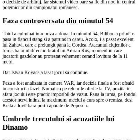
o decizie de arbitraj. Iar sistemul video pare sa fie din nou in centrul
polemicilor din campionatul romanesc.
Faza controversata din minutul 54
Totul a culminat in repriza a doua. In minutul 54, Biliboc a primit o
pasa in flancul stang si a patruns in careu. Acolo, i-a pasat excelent
lui Zahavi, care a prelungit pana la Cordea. Atacantul clujenilor a
trimis balonul direct in bratul lui Adrian Rus, moment in care
jucatorii gazdelor au protestat vehement cerand lovitura de la 11
metri.
Dar Istvan Kovacs a lasat jocul sa continue.
Faza a fost analizata in camera VAR, iar decizia finala a fost ofsaid
in constructia fazei. Numai ca pe reluarile oferite la TV, pozitia in
afara jocului este practic imposibil de vazut. Pana la urma, pe fondul
acestor nervi intinsi la maximum, meciul a curs spre o remiza, desi
Keita a lovit bara portii aparate de Popescu.
Umbrele trecutului si acuzatiile lui
Dinamo