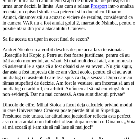
Si nu e prima data cand oltenii scapa de o lovitura de pedeapsa in
urma unor decizii la limita. Asa cum a relatat
Prosport
intr-o analiza
recenta, un episod similar s-a petrecut si in duelul cu Dinamo.
Atunci, dinamovistii au acuzat o viciere de rezultat, considerand ca
in camera VAR nu a fost anulat golul 2, marcat de Nsimba, pentru o
pozitie afara din joc a atacantului Craiovei.
Sa fie acesta un tipar in acest final de sezon?
Andrei Nicolescu a vorbit deschis despre acea faza tensionata:
„Reacțiile lui Kopic și Petre au fost foarte justificate, pentru că au
trăit acolo momentul, au văzut. Și mai mult decât atât, am impresia
că asistentul le-a spus că a fost ofsaid și se va reveni. Nu știu sigur,
dar asta a fost impresia din ce am văzut acolo, pentru că ei au avut
un dialog cu asistentul care le-a spus că da, a sesizat. După care au
rămas stupefiați de decizie. Am fost la vestiare, am încercat să am și
un dialog cu arbitrul, cu arbitrii. Au încercat să mă convingă de o
non-evidență. Dar nu mai contează. Astea sunt discuții private”.
Dincolo de cifre, Mihai Stoica a facut deja calculele privind modul
in care Universitatea Craiova poate pierde titlul in Superliga.
Presiunea este uriasa, iar atitudinea jucatorilor reflecta asta perfect,
asa cum a aratat-o un fotbalist oltean dupa meciul cu Dinamo: „Voia
să mă scoată și i-am zis să mă lase să mai joc!”.