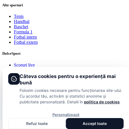
Alte sporturi
Tenis
Handbal
Baschet
Formula 1
Fotbal intern
Fotbal extern
DolceSport
Scoruri live
Contact
Publicitate
Câteva cookies pentru o experiență mai
Termeni și condiții
bună
© 2026 DolceSport. Toate drepturile rezervate.
Scoruri, clasamente
Folosim cookies necesare pentru funcționarea site-ului.
și analize din toate competițiile
Cu acordul tău, activăm și statistici anonime și
Fotbal intern
Fotbal extern
Scoruri live
publicitate personalizată. Detalii în
politica de cookies
.
Personalizează
Refuz toate
Accept toate