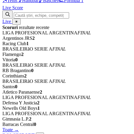
🎾
Tenis
🤾
Handbal
🏀
Baschet
🏎
Formula 1
Live Score
Live
☀
Scoruri
rezultate recente
LIGA PROFESIONAL ARGENTINA
FINAL
Argentinos JRS
2
Racing Club
1
BRASILEIRãO SERIE A
FINAL
Flamengo
2
Vitoria
0
BRASILEIRãO SERIE A
FINAL
RB Bragantino
0
Corinthians
2
BRASILEIRãO SERIE A
FINAL
Santos
0
Atletico Paranaense
2
LIGA PROFESIONAL ARGENTINA
FINAL
Defensa Y Justicia
2
Newells Old Boys
1
LIGA PROFESIONAL ARGENTINA
FINAL
Gimnasia L.P.
2
Barracas Central
0
Toate →