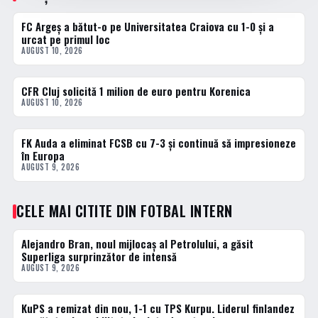
FC Argeș a bătut-o pe Universitatea Craiova cu 1-0 și a
FOTBAL INTERN
urcat pe primul loc
AUGUST 10, 2026
CFR Cluj solicită 1 milion de euro pentru Korenica
FOTBAL INTERN
AUGUST 10, 2026
FK Auda a eliminat FCSB cu 7-3 și continuă să impresioneze
FOTBAL INTERN
în Europa
AUGUST 9, 2026
CELE MAI CITITE DIN FOTBAL INTERN
Alejandro Bran, noul mijlocaș al Petrolului, a găsit
1 · TOP
Superliga surprinzător de intensă
AUGUST 9, 2026
KuPS a remizat din nou, 1-1 cu TPS Kurpu. Liderul finlandez
2 · TOP