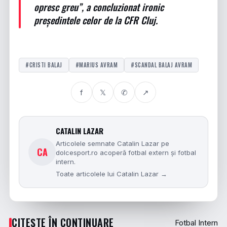
opresc greu”, a concluzionat ironic
președintele celor de la CFR Cluj.
#CRISTI BALAJ
#MARIUS AVRAM
#SCANDAL BALAJ AVRAM
f
𝕏
✆
↗
CATALIN LAZAR
Articolele semnate Catalin Lazar pe
CA
dolcesport.ro acoperă fotbal extern și fotbal
intern.
Toate articolele lui Catalin Lazar →
CITEȘTE ÎN CONTINUARE
Fotbal Intern