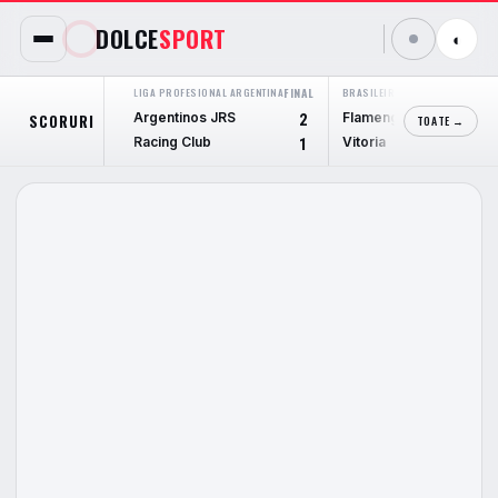
DOLCE
SPORT
◐
LIGA PROFESIONAL ARGENTINA
FINAL
BRASILEIRÃO SERIE A
FINAL
Argentinos JRS
Flamengo
SCORURI
2
2
TOATE →
Racing Club
Vitoria
1
0