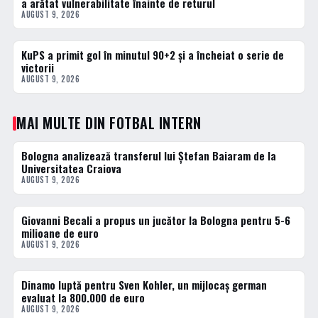
a arătat vulnerabilitate înainte de returul
AUGUST 9, 2026
KuPS a primit gol în minutul 90+2 și a încheiat o serie de
3 · TOP
victorii
AUGUST 9, 2026
MAI MULTE DIN FOTBAL INTERN
Bologna analizează transferul lui Ștefan Baiaram de la
FOTBAL EXTERN
Universitatea Craiova
AUGUST 9, 2026
Giovanni Becali a propus un jucător la Bologna pentru 5-6
FOTBAL EXTERN
milioane de euro
AUGUST 9, 2026
Dinamo luptă pentru Sven Kohler, un mijlocaș german
FOTBAL INTERN
evaluat la 800.000 de euro
AUGUST 9, 2026