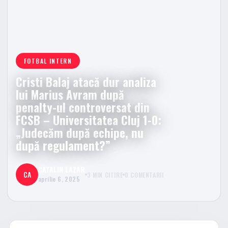
FOTBAL INTERN
Cristi Balaj atacă dur analiza
lui Marius Avram după
penalty-ul controversat din
FCSB – Universitatea Cluj 1-0:
„Judecăm după echipe, nu
după regulament?”
CATALIN LAZAR
CA
3 MIN CITIRE
0 COMENTARII
aprilie 6, 2025