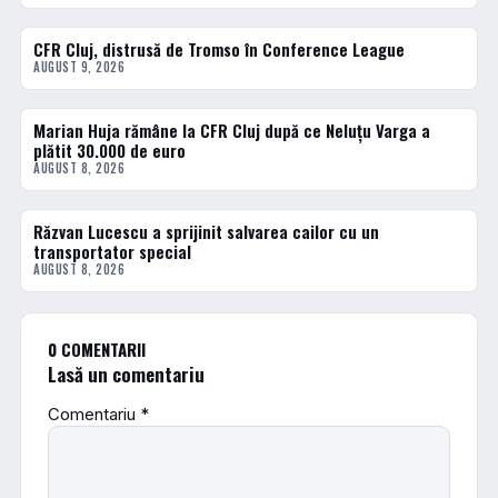
CFR Cluj, distrusă de Tromso în Conference League
FOTBAL EXTERN
AUGUST 9, 2026
Marian Huja rămâne la CFR Cluj după ce Neluțu Varga a
FOTBAL INTERN
plătit 30.000 de euro
AUGUST 8, 2026
Răzvan Lucescu a sprijinit salvarea cailor cu un
DIVERSE
transportator special
AUGUST 8, 2026
0 COMENTARII
Lasă un comentariu
Comentariu
*