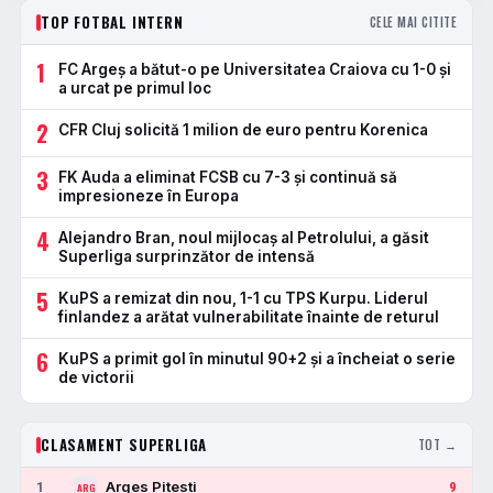
TOP FOTBAL INTERN
CELE MAI CITITE
1
FC Argeș a bătut-o pe Universitatea Craiova cu 1-0 și
a urcat pe primul loc
2
CFR Cluj solicită 1 milion de euro pentru Korenica
3
FK Auda a eliminat FCSB cu 7-3 și continuă să
impresioneze în Europa
4
Alejandro Bran, noul mijlocaș al Petrolului, a găsit
Superliga surprinzător de intensă
5
KuPS a remizat din nou, 1-1 cu TPS Kurpu. Liderul
finlandez a arătat vulnerabilitate înainte de returul
6
KuPS a primit gol în minutul 90+2 și a încheiat o serie
de victorii
CLASAMENT SUPERLIGA
TOT →
Arges Pitesti
1
9
ARG