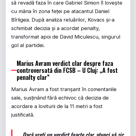
să revadă faza în care Gabriel Simion îl lovește
cu mâna în zona feței pe atacantul Daniel
Bîrligea. După analiza reluărilor, Kovacs și-a
schimbat decizia și a acordat penalty,
transformat apoi de David Miculescu, singurul
gol al partidei.
Marius Avram verdict clar despre faza
controversată din FCSB – U Cluj: „A fost
penalty clar”
Marius Avram a fost tranșant în comentariile
sale, susținând fără echivoc că decizia de
acordare a loviturii de la 11 metri a fost
justificată.
„Dacă vreți un verdict foarte clar, atunci vă zic