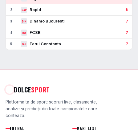
Rapid
2
8
RAP
Dinamo Bucuresti
3
7
DIN
FCSB
4
7
FCS
Farul Constanta
5
7
FAR
DOLCE
SPORT
Platforma ta de sport: scoruri live, clasamente,
analize și predicții din toate campionatele care
contează.
FOTBAL
MARI LIGI