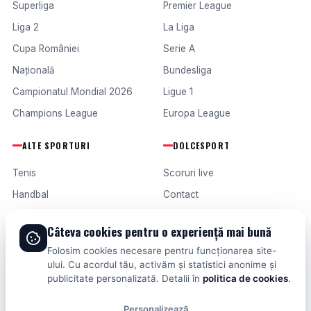
Superliga
Premier League
Liga 2
La Liga
Cupa României
Serie A
Națională
Bundesliga
Campionatul Mondial 2026
Ligue 1
Champions League
Europa League
ALTE SPORTURI
DOLCESPORT
Tenis
Scoruri live
Handbal
Contact
Baschet
Publicitate
Câteva cookies pentru o experiență mai bună
Formula 1
Termeni și condiții
Folosim cookies necesare pentru funcționarea site-
Fotbal intern
ului. Cu acordul tău, activăm și statistici anonime și
publicitate personalizată. Detalii în
politica de cookies
.
Fotbal extern
Personalizează