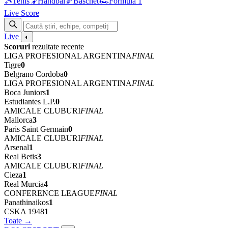
🎾
Tenis
🤾
Handbal
🏀
Baschet
🏎
Formula 1
Live Score
Live
◐
Scoruri
rezultate recente
LIGA PROFESIONAL ARGENTINA
FINAL
Tigre
0
Belgrano Cordoba
0
LIGA PROFESIONAL ARGENTINA
FINAL
Boca Juniors
1
Estudiantes L.P.
0
AMICALE CLUBURI
FINAL
Mallorca
3
Paris Saint Germain
0
AMICALE CLUBURI
FINAL
Arsenal
1
Real Betis
3
AMICALE CLUBURI
FINAL
Cieza
1
Real Murcia
4
CONFERENCE LEAGUE
FINAL
Panathinaikos
1
CSKA 1948
1
Toate →