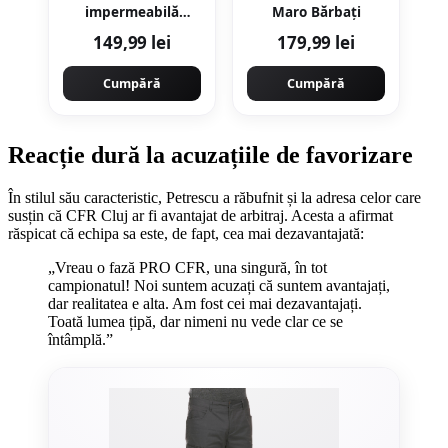
impermeabilă
Maro Bărbați
navigație - geacă de
149,99 lei
179,99 lei
ploaie anti-vânt
Sailing 100 Kaki
Cumpără
Cumpără
Reacție dură la acuzațiile de favorizare
În stilul său caracteristic, Petrescu a răbufnit și la adresa celor care
susțin că CFR Cluj ar fi avantajat de arbitraj. Acesta a afirmat
răspicat că echipa sa este, de fapt, cea mai dezavantajată:
„Vreau o fază PRO CFR, una singură, în tot
campionatul! Noi suntem acuzați că suntem avantajați,
dar realitatea e alta. Am fost cei mai dezavantajați.
Toată lumea țipă, dar nimeni nu vede clar ce se
întâmplă.”