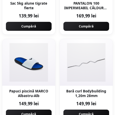
Sac 5kg alune tigrate
PANTALON 100
fierte
IMPERMEABIL CĂLDUROS
Verde Bărbați
139,99 lei
169,99 lei
Cumpără
Cumpără
Papuci piscină MARCO
Bară curl Bodybuilding
Albastru-Alb
1,20m 28mm
149,99 lei
149,99 lei
Cumpără
Cumpără