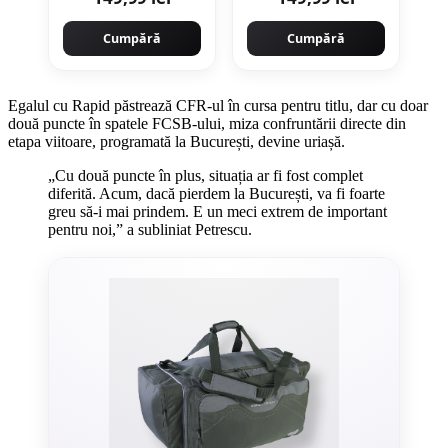
Copii/Adulți
Bărbaţi
Cumpără
Cumpără
Egalul cu Rapid păstrează CFR-ul în cursa pentru titlu, dar cu doar
două puncte în spatele FCSB-ului, miza confruntării directe din
etapa viitoare, programată la București, devine uriașă.
„Cu două puncte în plus, situația ar fi fost complet
diferită. Acum, dacă pierdem la București, va fi foarte
greu să-i mai prindem. E un meci extrem de important
pentru noi,” a subliniat Petrescu.