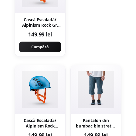
Cască Escaladă/
Alpinism Rock Gri
Copii/Adulți
149,99 lei
Cumpără
Cască Escaladă/
Pantalon din
Alpinism Rock
bumbac bio stretch
Albastru
Escaladă Vertika Gri
149,99 lei
149,99 lei