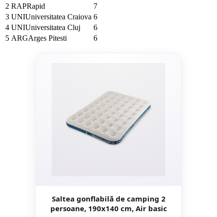
2
RAP
Rapid
7
3
UNI
Universitatea Craiova
6
4
UNI
Universitatea Cluj
6
5
ARG
Arges Pitesti
6
Saltea gonflabilă de camping 2
persoane, 190x140 cm, Air basic