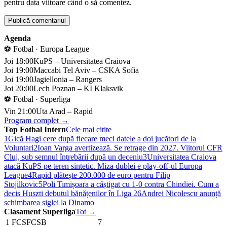
pentru data viitoare când o să comentez.
Agenda
⚽ Fotbal · Europa League
Joi 18:00
KuPS – Universitatea Craiova
Joi 19:00
Maccabi Tel Aviv – CSKA Sofia
Joi 19:00
Jagiellonia – Rangers
Joi 20:00
Lech Poznan – KI Klaksvik
⚽ Fotbal · Superliga
Vin 21:00
Uta Arad – Rapid
Program complet →
Top Fotbal Intern
Cele mai citite
1
Gică Hagi cere după fiecare meci datele a doi jucători de la
Voluntari
2
Ioan Varga avertizează. Se retrage din 2027. Viitorul CFR
Cluj, sub semnul întrebării după un deceniu
3
Universitatea Craiova
atacă KuPS pe teren sintetic. Miza dublei e play-off-ul Europa
League
4
Rapid plătește 200.000 de euro pentru Filip
Stojilkovic
5
Poli Timișoara a câștigat cu 1-0 contra Chindiei. Cum a
decis Huszti debutul bănățenilor în Liga 2
6
Andrei Nicolescu anunță
schimbarea siglei la Dinamo
Clasament Superliga
Tot →
1
FCS
FCSB
7