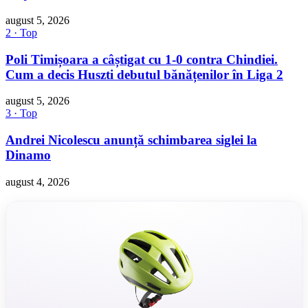
august 5, 2026
2 · Top
Poli Timișoara a câștigat cu 1-0 contra Chindiei.
Cum a decis Huszti debutul bănățenilor în Liga 2
august 5, 2026
3 · Top
Andrei Nicolescu anunță schimbarea siglei la
Dinamo
august 4, 2026