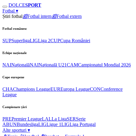
DOLCE
SPORT
Fotbal
▾
Știri fotbal
📰
Fotbal intern
📰
Fotbal extern
Fotbal românesc
SUP
Superliga
LIG
Liga 2
CUP
Cupa României
Echipe naționale
NAI
Națională
NAI
Națională U21
CAM
Campionatul Mondial 2026
Cupe europene
CHA
Champions League
EUR
Europa League
CON
Conference
League
Campionate țări
PRE
Premier League
LAL
La Liga
SER
Serie
A
BUN
Bundesliga
LIG
Ligue 1
LIG
Liga Portugal
Alte sporturi
▾