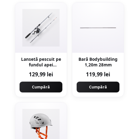
Lansetă pescuit pe
Bară Bodybuilding
fundul apei
1,20m 28mm
RESIFIGHT 100 LDG
129,99 lei
119,99 lei
2.20
Cumpără
Cumpără