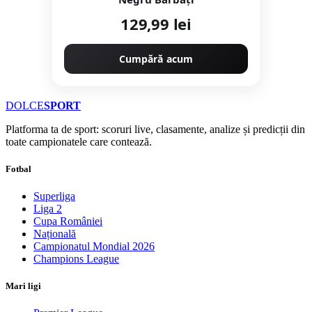
129,99 lei
Cumpără acum
DOLCE
SPORT
Platforma ta de sport: scoruri live, clasamente, analize și predicții din
toate campionatele care contează.
Fotbal
Superliga
Liga 2
Cupa României
Națională
Campionatul Mondial 2026
Champions League
Mari ligi