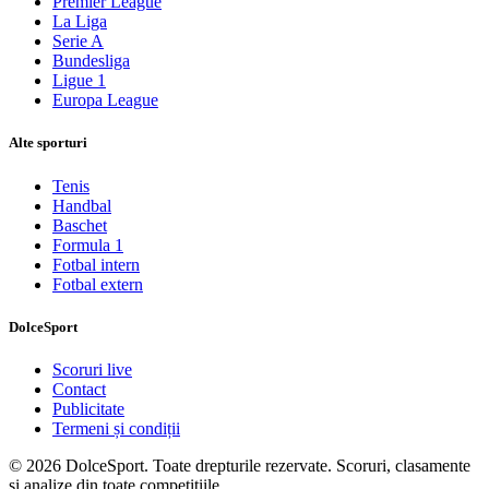
Premier League
La Liga
Serie A
Bundesliga
Ligue 1
Europa League
Alte sporturi
Tenis
Handbal
Baschet
Formula 1
Fotbal intern
Fotbal extern
DolceSport
Scoruri live
Contact
Publicitate
Termeni și condiții
© 2026 DolceSport. Toate drepturile rezervate.
Scoruri, clasamente
și analize din toate competițiile