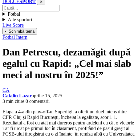
DOLCE
SPORT
✕
Fotbal
Alte sporturi
Live Score
◐ Schimbă tema
Fotbal Intern
Dan Petrescu, dezamăgit după
egalul cu Rapid: „Cel mai slab
meci al nostru în 2025!”
CA
Catalin Lazar
aprilie 15, 2025
3 min citire
0 comentarii
Etapa a 4-a din play-off-ul Superligii a oferit un duel intens între
CFR Cluj și Rapid București, încheiat la egalitate, scor 1-1.
Rezultatul a fost cu atât mai dureros pentru ardeleni cu cât o victorie
i-ar fi urcat pe primul loc în clasament, profitând de pasul greșit al
FCSB-ului înregistrat cu o zi înainte, în remiza albă cu Universitatea