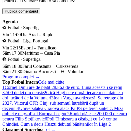
pentru data viitoare când o să comentez.
Agenda
⚽ Fotbal · Superliga
Vin 21:00
Uta Arad – Rapid
⚽ Fotbal · Liga Portugal
Vin 22:15
Estoril – Famalicao
Sâm 17:30
Maritimo – Casa Pia
⚽ Fotbal · Superliga
Sâm 18:30
Farul Constanta – Csikszereda
Sâm 21:30
Dinamo Bucuresti – FC Voluntari
Program complet →
Top Fotbal Intern
Cele mai citite
1
Cornel Dinu are de plătit 28.862 de euro. Luna aceasta i se rețin
3.500 de lei din pensie
2
Gică Hagi cere după fiecare meci datele a
doi jucători de la Voluntari
3
Ioan Varga avertizează. Se retrage din
2027. Viitorul CFR Cluj, sub semnul întrebării după un
deceniu
4
Universitatea Craiova atacă KuPS pe teren sintetic. Miza
dublei e play-off-ul Europa League
5
Rapid plătește 200.000 de euro
pentru Filip Stojilkovic
6
Poli Timișoara a câștigat cu 1-0 contra
Chindiei. Cum a decis Huszti debutul bănățenilor în Liga 2
Clasament Superliga
Tot →