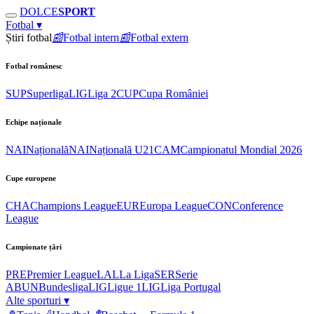
DOLCE
SPORT
Fotbal
▾
Știri fotbal
📰
Fotbal intern
📰
Fotbal extern
Fotbal românesc
SUP
Superliga
LIG
Liga 2
CUP
Cupa României
Echipe naționale
NAI
Națională
NAI
Națională U21
CAM
Campionatul Mondial 2026
Cupe europene
CHA
Champions League
EUR
Europa League
CON
Conference
League
Campionate țări
PRE
Premier League
LAL
La Liga
SER
Serie
A
BUN
Bundesliga
LIG
Ligue 1
LIG
Liga Portugal
Alte sporturi
▾