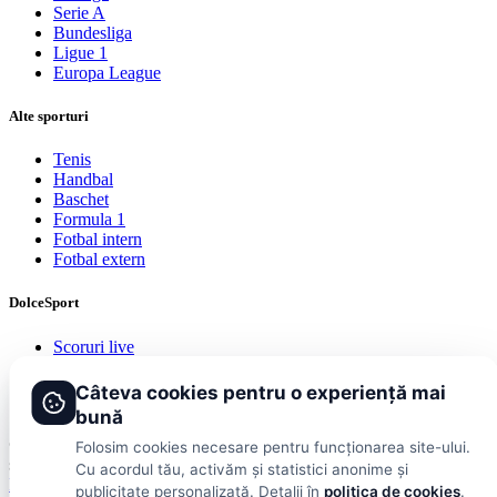
Serie A
Bundesliga
Ligue 1
Europa League
Alte sporturi
Tenis
Handbal
Baschet
Formula 1
Fotbal intern
Fotbal extern
DolceSport
Scoruri live
Contact
Publicitate
Câteva cookies pentru o experiență mai
Termeni și condiții
bună
© 2026 DolceSport. Toate drepturile rezervate.
Scoruri, clasamente
Folosim cookies necesare pentru funcționarea site-ului.
și analize din toate competițiile
Cu acordul tău, activăm și statistici anonime și
Fotbal intern
Fotbal extern
Scoruri live
publicitate personalizată. Detalii în
politica de cookies
.