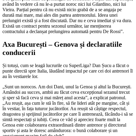
având în vedere că nu le-a purtat noroc nici lui Gilardino, nici lui
Vieira. Parțial pentru că nu există nicio grabă de a se angaja pe
durată mai mare, mai ales din partea antrenorului. Ideea unei
prelungiri există și a fost discutată. Dar nu e ceva imediat și va dura.
Există un contract pentru sezonul următor, iar menținerea
contractului a declanșat prelungirea automată pentru De Rossi”.
Axa București – Genova și declaratiile
conducerii
Și totuși, cum se leagă lucrurile cu SuperLiga? Dan Șucu a făcut o
punte directă spre Italia, lăudând impactul pe care cei doi antrenori îl
au în vestiarele lor.
„Sunt un norocos. Am doi Dani, unul la Genoa și altul la București.
Amândoi au succes, ambii au făcut ceva excepțional sezanul trecut
și sper să facă ceva și mai măreț anul acesta”, a explicat patronul.
„Au reușit, așa cum le stă în fire, să fie lideri atât pe margine, cât și
în vestiar, în fața tuturor jucătorilor. Au reușit să câștige respectul,
dragostea și sprijinul jucătorilor pe care îi antrenează, făcându-i să se
simtă respectați și iubiți. Ceea ce văd și apreciez foarte mult la
Genoa este colaborarea extraordinară dintre antrenor și directorul
sportiv și asta le doresc amândurora: o bună colaborare și un
angajament maxim față de club”.