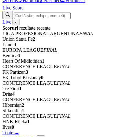
🎾
Tenis
🤾
Handbal
🏀
Baschet
🏎
Formula 1
Live Score
Live
◐
Scoruri
rezultate recente
LIGA PROFESIONAL ARGENTINA
FINAL
Union Santa Fe
2
Lanus
1
EUROPA LEAGUE
FINAL
Benfica
6
Heart Of Midlothian
1
CONFERENCE LEAGUE
FINAL
FK Partizan
3
FK Tobol Kostanay
0
CONFERENCE LEAGUE
FINAL
Tre Fiori
1
Drita
4
CONFERENCE LEAGUE
FINAL
Hibernian
2
Shkendija
1
CONFERENCE LEAGUE
FINAL
HNK Rijeka
1
Ilves
0
Toate →