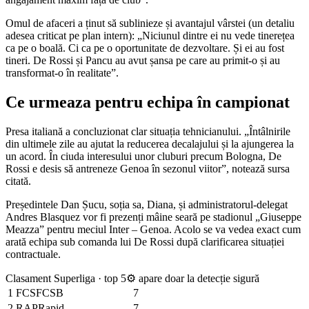
Omul de afaceri a ținut să sublinieze și avantajul vârstei (un detaliu
adesea criticat pe plan intern): „Niciunul dintre ei nu vede tinerețea
ca pe o boală. Ci ca pe o oportunitate de dezvoltare. Și ei au fost
tineri. De Rossi și Pancu au avut șansa pe care au primit-o și au
transformat-o în realitate”.
Ce urmeaza pentru echipa în campionat
Presa italiană a concluzionat clar situația tehnicianului. „Întâlnirile
din ultimele zile au ajutat la reducerea decalajului și la ajungerea la
un acord. În ciuda interesului unor cluburi precum Bologna, De
Rossi e desis să antreneze Genoa în sezonul viitor”, notează sursa
citată.
Președintele Dan Șucu, soția sa, Diana, și administratorul-delegat
Andres Blasquez vor fi prezenți mâine seară pe stadionul „Giuseppe
Meazza” pentru meciul Inter – Genoa. Acolo se va vedea exact cum
arată echipa sub comanda lui De Rossi după clarificarea situației
contractuale.
Clasament Superliga · top 5
⚙ apare doar la detecție sigură
1
FCS
FCSB
7
2
RAP
Rapid
7