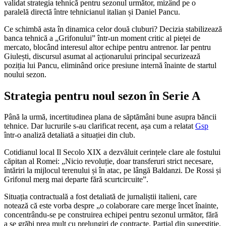
validat strategia tehnică pentru sezonul următor, mizând pe o
paralelă directă între tehnicianul italian și Daniel Pancu.
Ce schimbă asta în dinamica celor două cluburi? Decizia stabilizează
banca tehnică a „Grifonului” într-un moment critic al pieței de
mercato, blocând interesul altor echipe pentru antrenor. Iar pentru
Giulești, discursul asumat al acționarului principal securizează
poziția lui Pancu, eliminând orice presiune internă înainte de startul
noului sezon.
Strategia pentru noul sezon în Serie A
Până la urmă, incertitudinea plana de săptămâni bune asupra băncii
tehnice. Dar lucrurile s-au clarificat recent, așa cum a relatat
Gsp
într-o analiză detaliată a situației din club.
Cotidianul local Il Secolo XIX a dezvăluit cerințele clare ale fostului
căpitan al Romei: „Nicio revoluție, doar transferuri strict necesare,
întăriri la mijlocul terenului și în atac, pe lângă Baldanzi. De Rossi și
Grifonul merg mai departe fără scurtcircuite”.
Situația contractuală a fost detaliată de jurnaliștii italieni, care
notează că este vorba despre „o colaborare care merge încet înainte,
concentrându-se pe construirea echipei pentru sezonul următor, fără
a se grăbi prea mult cu prelungiri de contracte. Parțial din superstiție,