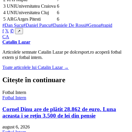
3
UNI
Universitatea Craiova
6
4
UNI
Universitatea Cluj
6
5
ARG
Arges Pitesti
6
#Dan Sucu
#Daniel Pancu
#Daniele De Rossi
#Genoa
#rapid
f
𝕏
✆
↗
CA
Catalin Lazar
Articolele semnate Catalin Lazar pe dolcesport.ro acoperă fotbal
extern și fotbal intern.
Toate articolele lui Catalin Lazar →
Citește în continuare
Fotbal Intern
Fotbal Intern
Cornel Dinu are de plătit 28.862 de euro. Luna
aceasta i se rețin 3.500 de lei din pensie
august 6, 2026