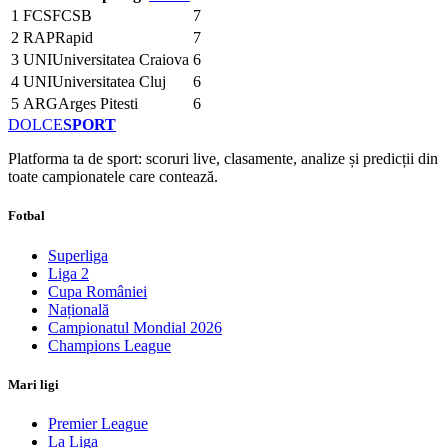
1
FCS
FCSB
7
2
RAP
Rapid
7
3
UNI
Universitatea Craiova
6
4
UNI
Universitatea Cluj
6
5
ARG
Arges Pitesti
6
DOLCE
SPORT
Platforma ta de sport: scoruri live, clasamente, analize și predicții din
toate campionatele care contează.
Fotbal
Superliga
Liga 2
Cupa României
Națională
Campionatul Mondial 2026
Champions League
Mari ligi
Premier League
La Liga