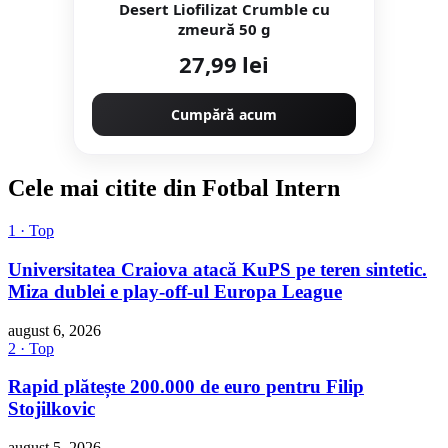
Desert Liofilizat Crumble cu
zmeură 50 g
27,99 lei
Cumpără acum
Cele mai citite din Fotbal Intern
1 · Top
Universitatea Craiova atacă KuPS pe teren sintetic.
Miza dublei e play-off-ul Europa League
august 6, 2026
2 · Top
Rapid plătește 200.000 de euro pentru Filip
Stojilkovic
august 5, 2026