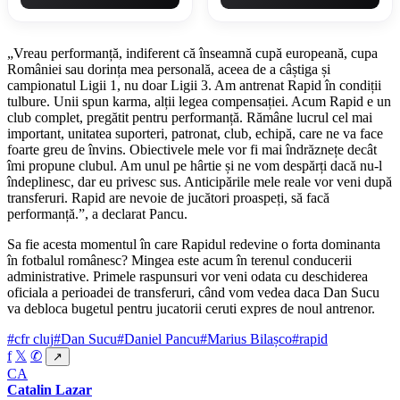
„Vreau performanță, indiferent că înseamnă cupă europeană, cupa
României sau dorința mea personală, aceea de a câștiga și
campionatul Ligii 1, nu doar Ligii 3. Am antrenat Rapid în condiții
tulbure. Unii spun karma, alții legea compensației. Acum Rapid e un
club complet, pregătit pentru performanță. Rămâne lucrul cel mai
important, unitatea suporteri, patronat, club, echipă, care ne va face
foarte greu de învins. Obiectivele mele vor fi mai îndrăznețe decât
îmi propune clubul. Am unul pe hârtie și ne vom despărți dacă nu-l
îndeplinesc, dar eu privesc sus. Anticipările mele reale vor veni după
transferuri. Rapid are nevoie de jucători proaspeți, să facă
performanță.”, a declarat Pancu.
Sa fie acesta momentul în care Rapidul redevine o forta dominanta
în fotbalul românesc? Mingea este acum în terenul conducerii
administrative. Primele raspunsuri vor veni odata cu deschiderea
oficiala a perioadei de transferuri, când vom vedea daca Dan Sucu
va debloca bugetul pentru jucatorii ceruti expres de noul antrenor.
#cfr cluj
#Dan Sucu
#Daniel Pancu
#Marius Bilașco
#rapid
f
𝕏
✆
↗
CA
Catalin Lazar