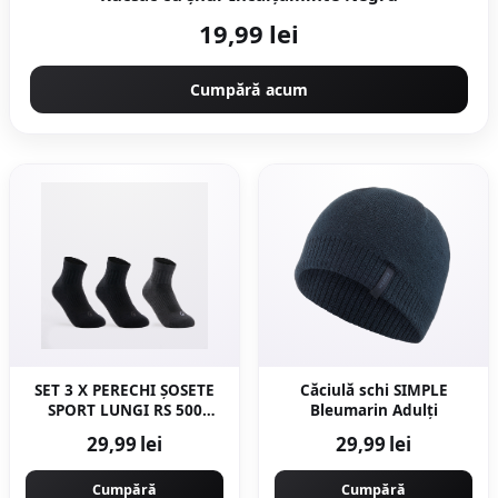
19,99 lei
Cumpără acum
SET 3 X PERECHI ȘOSETE
Căciulă schi SIMPLE
SPORT LUNGI RS 500
Bleumarin Adulți
NEGRU GRI COPII
29,99 lei
29,99 lei
Cumpără
Cumpără