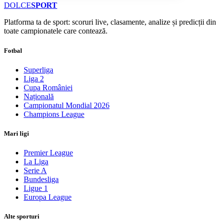
DOLCE
SPORT
Platforma ta de sport: scoruri live, clasamente, analize și predicții din
toate campionatele care contează.
Fotbal
Superliga
Liga 2
Cupa României
Națională
Campionatul Mondial 2026
Champions League
Mari ligi
Premier League
La Liga
Serie A
Bundesliga
Ligue 1
Europa League
Alte sporturi