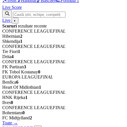
🎾
Tenis
🤾
Handbal
🏀
Baschet
🏎
Formula 1
Live Score
Live
◐
Scoruri
rezultate recente
CONFERENCE LEAGUE
FINAL
Hibernian
2
Shkendija
1
CONFERENCE LEAGUE
FINAL
Tre Fiori
1
Drita
4
CONFERENCE LEAGUE
FINAL
FK Partizan
3
FK Tobol Kostanay
0
EUROPA LEAGUE
FINAL
Benfica
6
Heart Of Midlothian
1
CONFERENCE LEAGUE
FINAL
HNK Rijeka
1
Ilves
0
CONFERENCE LEAGUE
FINAL
Bohemians
0
FC Midtjylland
2
Toate →