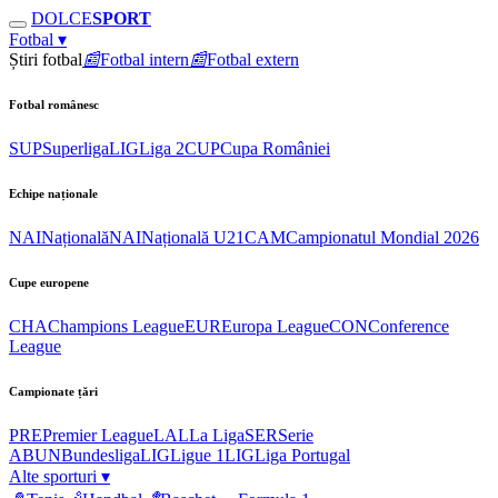
DOLCE
SPORT
Fotbal
▾
Știri fotbal
📰
Fotbal intern
📰
Fotbal extern
Fotbal românesc
SUP
Superliga
LIG
Liga 2
CUP
Cupa României
Echipe naționale
NAI
Națională
NAI
Națională U21
CAM
Campionatul Mondial 2026
Cupe europene
CHA
Champions League
EUR
Europa League
CON
Conference
League
Campionate țări
PRE
Premier League
LAL
La Liga
SER
Serie
A
BUN
Bundesliga
LIG
Ligue 1
LIG
Liga Portugal
Alte sporturi
▾