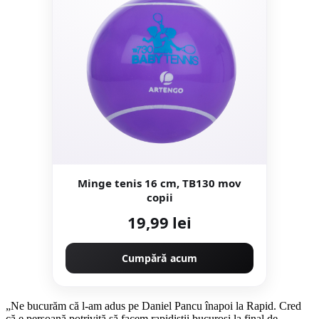
Minge tenis 16 cm, TB130 mov
copii
19,99 lei
Cumpără acum
„Ne bucurăm că l-am adus pe Daniel Pancu înapoi la Rapid. Cred
că e persoană potrivită să facem rapidiștii bucuroși la final de