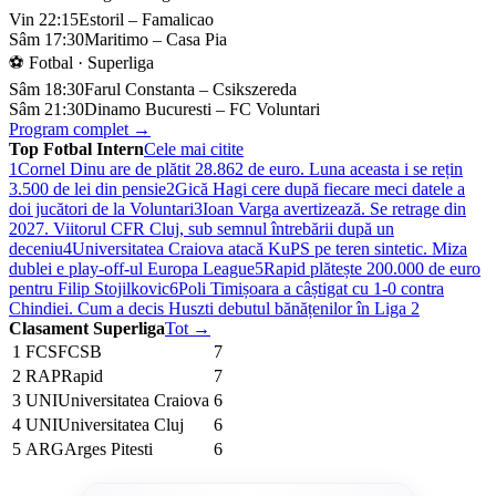
Vin 22:15
Estoril – Famalicao
Sâm 17:30
Maritimo – Casa Pia
⚽ Fotbal · Superliga
Sâm 18:30
Farul Constanta – Csikszereda
Sâm 21:30
Dinamo Bucuresti – FC Voluntari
Program complet →
Top Fotbal Intern
Cele mai citite
1
Cornel Dinu are de plătit 28.862 de euro. Luna aceasta i se rețin
3.500 de lei din pensie
2
Gică Hagi cere după fiecare meci datele a
doi jucători de la Voluntari
3
Ioan Varga avertizează. Se retrage din
2027. Viitorul CFR Cluj, sub semnul întrebării după un
deceniu
4
Universitatea Craiova atacă KuPS pe teren sintetic. Miza
dublei e play-off-ul Europa League
5
Rapid plătește 200.000 de euro
pentru Filip Stojilkovic
6
Poli Timișoara a câștigat cu 1-0 contra
Chindiei. Cum a decis Huszti debutul bănățenilor în Liga 2
Clasament Superliga
Tot →
1
FCS
FCSB
7
2
RAP
Rapid
7
3
UNI
Universitatea Craiova
6
4
UNI
Universitatea Cluj
6
5
ARG
Arges Pitesti
6