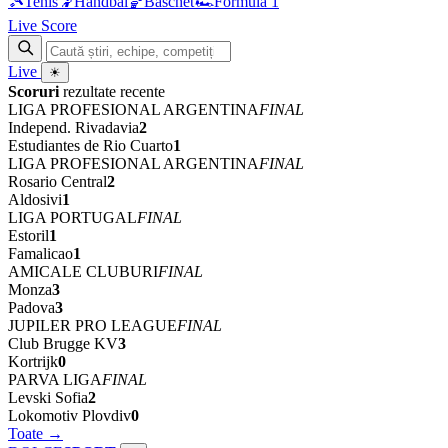
🎾
Tenis
🤾
Handbal
🏀
Baschet
🏎
Formula 1
Live Score
Live
☀
Scoruri
rezultate recente
LIGA PROFESIONAL ARGENTINA
FINAL
Independ. Rivadavia
2
Estudiantes de Rio Cuarto
1
LIGA PROFESIONAL ARGENTINA
FINAL
Rosario Central
2
Aldosivi
1
LIGA PORTUGAL
FINAL
Estoril
1
Famalicao
1
AMICALE CLUBURI
FINAL
Monza
3
Padova
3
JUPILER PRO LEAGUE
FINAL
Club Brugge KV
3
Kortrijk
0
PARVA LIGA
FINAL
Levski Sofia
2
Lokomotiv Plovdiv
0
Toate →