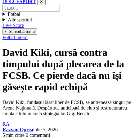
DOLCE
SPORT
✕
Fotbal
Alte sporturi
Live Score
◐ Schimbă tema
Fotbal Intern
David Kiki, cursă contra
timpului după plecarea de la
FCSB. Ce pierde dacă nu își
găsește rapid echipă
David Kiki, fundașul lăsat liber de FCSB, se antrenează singur pe
Arena Națională. Despărțirea anticipată de club și restructurarea
amplă a lotului arată strategia lui Gigi Becali
RA
Razvan Oprea
iulie 5, 2026
5 min citire
0 comentarii