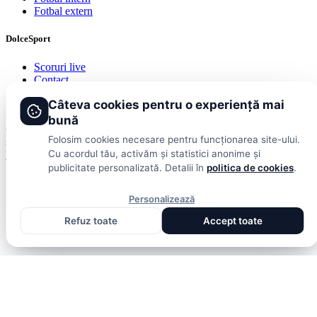
Fotbal extern
DolceSport
Scoruri live
Contact
Publicitate
Câteva cookies pentru o experiență mai
Termeni și condiții
bună
© 2026 DolceSport. Toate drepturile rezervate.
Scoruri, clasamente
Folosim cookies necesare pentru funcționarea site-ului.
și analize din toate competițiile
Cu acordul tău, activăm și statistici anonime și
Fotbal intern
Fotbal extern
Scoruri live
publicitate personalizată. Detalii în
politica de cookies
.
Personalizează
Refuz toate
Accept toate