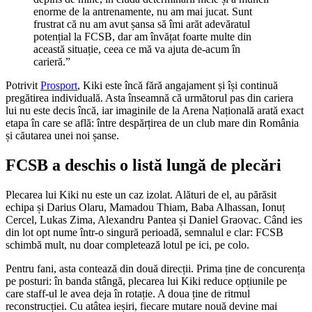
enorme de la antrenamente, nu am mai jucat. Sunt
frustrat că nu am avut șansa să îmi arăt adevăratul
potențial la FCSB, dar am învățat foarte multe din
această situație, ceea ce mă va ajuta de-acum în
carieră.”
Potrivit
Prosport
, Kiki este încă fără angajament și își continuă
pregătirea individuală. Asta înseamnă că următorul pas din cariera
lui nu este decis încă, iar imaginile de la Arena Națională arată exact
etapa în care se află: între despărțirea de un club mare din România
și căutarea unei noi șanse.
FCSB a deschis o listă lungă de plecări
Plecarea lui Kiki nu este un caz izolat. Alături de el, au părăsit
echipa și Darius Olaru, Mamadou Thiam, Baba Alhassan, Ionuț
Cercel, Lukas Zima, Alexandru Pantea și Daniel Graovac. Când ies
din lot opt nume într-o singură perioadă, semnalul e clar: FCSB
schimbă mult, nu doar completează lotul pe ici, pe colo.
Pentru fani, asta contează din două direcții. Prima ține de concurența
pe posturi: în banda stângă, plecarea lui Kiki reduce opțiunile pe
care staff-ul le avea deja în rotație. A doua ține de ritmul
reconstrucției. Cu atâtea ieșiri, fiecare mutare nouă devine mai