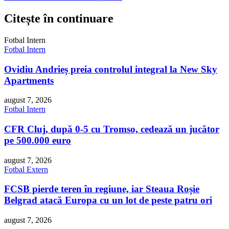
Citește în continuare
Fotbal Intern
Fotbal Intern
Ovidiu Andrieș preia controlul integral la New Sky
Apartments
august 7, 2026
Fotbal Intern
CFR Cluj, după 0-5 cu Tromso, cedează un jucător
pe 500.000 euro
august 7, 2026
Fotbal Extern
FCSB pierde teren în regiune, iar Steaua Roșie
Belgrad atacă Europa cu un lot de peste patru ori
august 7, 2026