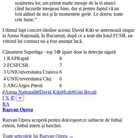
susținerea lor, am primit multe mesaje de la ei atunci
când lucrurile mergeau bine, dar și pentru faptul că au
fost alături de noi și în momentele grele. Le doresc toate
cele bune.”
Ultimul fapt concret rămâne acesta: David Kiki se antrenează singur
la Arena Națională, în București, după ce a ieșit din lotul FCSB, iar
viitorul lui contract nu a fost anunțat încă.
Clasament Superliga · top 5
⚙ apare doar la detecție sigură
1
RAP
Rapid
8
2
FCS
FCSB
7
3
UNI
Universitatea Craiova
6
4
UNI
Universitatea Cluj
6
5
ARG
Arges Pitesti
6
#Arena Națională
#David Kiki
#fcsb
#Gigi Becali
f
𝕏
✆
↗
RA
Razvan Oprea
Razvan Oprea acoperă pentru dolcesport.ro subiecte de fotbal
extern, fotbal intern și baschet.
Toate articolele lui Razvan Oprea →