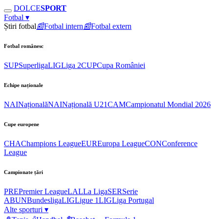
DOLCE
SPORT
Fotbal
▾
Știri fotbal
📰
Fotbal intern
📰
Fotbal extern
Fotbal românesc
SUP
Superliga
LIG
Liga 2
CUP
Cupa României
Echipe naționale
NAI
Națională
NAI
Națională U21
CAM
Campionatul Mondial 2026
Cupe europene
CHA
Champions League
EUR
Europa League
CON
Conference
League
Campionate țări
PRE
Premier League
LAL
La Liga
SER
Serie
A
BUN
Bundesliga
LIG
Ligue 1
LIG
Liga Portugal
Alte sporturi
▾