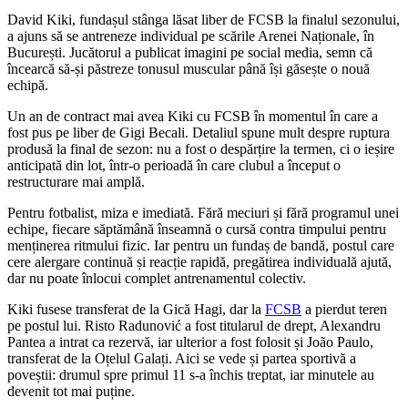
David Kiki, fundașul stânga lăsat liber de FCSB la finalul sezonului,
a ajuns să se antreneze individual pe scările Arenei Naționale, în
București. Jucătorul a publicat imagini pe social media, semn că
încearcă să-și păstreze tonusul muscular până își găsește o nouă
echipă.
Un an de contract mai avea Kiki cu FCSB în momentul în care a
fost pus pe liber de Gigi Becali. Detaliul spune mult despre ruptura
produsă la final de sezon: nu a fost o despărțire la termen, ci o ieșire
anticipată din lot, într-o perioadă în care clubul a început o
restructurare mai amplă.
Pentru fotbalist, miza e imediată. Fără meciuri și fără programul unei
echipe, fiecare săptămână înseamnă o cursă contra timpului pentru
menținerea ritmului fizic. Iar pentru un fundaș de bandă, postul care
cere alergare continuă și reacție rapidă, pregătirea individuală ajută,
dar nu poate înlocui complet antrenamentul colectiv.
Kiki fusese transferat de la Gică Hagi, dar la
FCSB
a pierdut teren
pe postul lui. Risto Radunović a fost titularul de drept, Alexandru
Pantea a intrat ca rezervă, iar ulterior a fost folosit și João Paulo,
transferat de la Oțelul Galați. Aici se vede și partea sportivă a
poveștii: drumul spre primul 11 s-a închis treptat, iar minutele au
devenit tot mai puține.