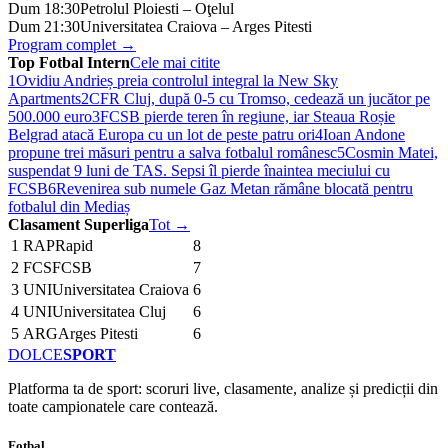
Dum 18:30
Petrolul Ploiesti – Oţelul
Dum 21:30
Universitatea Craiova – Arges Pitesti
Program complet →
Top Fotbal Intern
Cele mai citite
1
Ovidiu Andrieș preia controlul integral la New Sky
Apartments
2
CFR Cluj, după 0-5 cu Tromso, cedează un jucător pe
500.000 euro
3
FCSB pierde teren în regiune, iar Steaua Roșie
Belgrad atacă Europa cu un lot de peste patru ori
4
Ioan Andone
propune trei măsuri pentru a salva fotbalul românesc
5
Cosmin Matei,
suspendat 9 luni de TAS. Sepsi îl pierde înaintea meciului cu
FCSB
6
Revenirea sub numele Gaz Metan rămâne blocată pentru
fotbalul din Mediaș
Clasament Superliga
Tot →
1
RAP
Rapid
8
2
FCS
FCSB
7
3
UNI
Universitatea Craiova
6
4
UNI
Universitatea Cluj
6
5
ARG
Arges Pitesti
6
DOLCE
SPORT
Platforma ta de sport: scoruri live, clasamente, analize și predicții din
toate campionatele care contează.
Fotbal