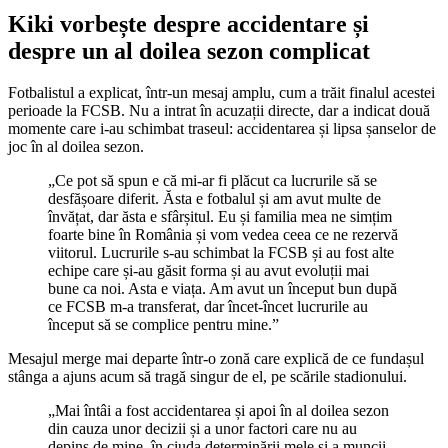
Kiki vorbește despre accidentare și
despre un al doilea sezon complicat
Fotbalistul a explicat, într-un mesaj amplu, cum a trăit finalul acestei
perioade la FCSB. Nu a intrat în acuzații directe, dar a indicat două
momente care i-au schimbat traseul: accidentarea și lipsa șanselor de
joc în al doilea sezon.
„Ce pot să spun e că mi-ar fi plăcut ca lucrurile să se
desfășoare diferit. Ăsta e fotbalul și am avut multe de
învățat, dar ăsta e sfârșitul. Eu și familia mea ne simțim
foarte bine în România și vom vedea ceea ce ne rezervă
viitorul. Lucrurile s-au schimbat la FCSB și au fost alte
echipe care și-au găsit forma și au avut evoluții mai
bune ca noi. Asta e viața. Am avut un început bun după
ce FCSB m-a transferat, dar încet-încet lucrurile au
început să se complice pentru mine.”
Mesajul merge mai departe într-o zonă care explică de ce fundașul
stânga a ajuns acum să tragă singur de el, pe scările stadionului.
„Mai întâi a fost accidentarea și apoi în al doilea sezon
din cauza unor decizii și a unor factori care nu au
depins de mine, în ciuda determinării mele și a muncii