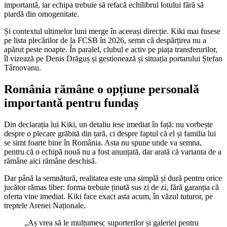
importantă, iar echipa trebuie să refacă echilibrul lotului fără să
piardă din omogenitate.
Și contextul ultimelor luni merge în aceeași direcție. Kiki mai fusese
pe lista plecărilor de la FCSB în 2026, semn că despărțirea nu a
apărut peste noapte. În paralel, clubul e activ pe piața transferurilor,
îl vizează pe Denis Drăguș și gestionează și situația portarului Ștefan
Târnovanu.
România rămâne o opțiune personală
importantă pentru fundaș
Din declarația lui Kiki, un detaliu iese imediat în față: nu vorbește
despre o plecare grăbită din țară, ci despre faptul că el și familia lui
se simt foarte bine în România. Asta nu spune unde va semna,
pentru că o echipă nouă nu a fost anunțată, dar arată că varianta de a
rămâne aici rămâne deschisă.
Dar până la semnătură, realitatea este una simplă și dură pentru orice
jucător rămas liber: forma trebuie ținută sus zi de zi, fără garanția că
oferta vine imediat. Kiki face exact asta acum, în văzul tuturor, pe
treptele Arenei Naționale.
„Aș vrea să le mulțumesc suporterilor și galeriei pentru