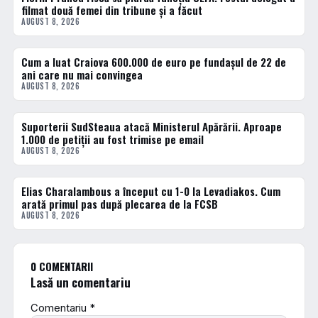
filmat două femei din tribune și a făcut
AUGUST 8, 2026
Cum a luat Craiova 600.000 de euro pe fundașul de 22 de
FOTBAL INTERN
ani care nu mai convingea
AUGUST 8, 2026
Suporterii SudSteaua atacă Ministerul Apărării. Aproape
FOTBAL INTERN
1.000 de petiții au fost trimise pe email
AUGUST 8, 2026
Elias Charalambous a început cu 1-0 la Levadiakos. Cum
FOTBAL INTERN
arată primul pas după plecarea de la FCSB
AUGUST 8, 2026
0 COMENTARII
Lasă un comentariu
Comentariu
*