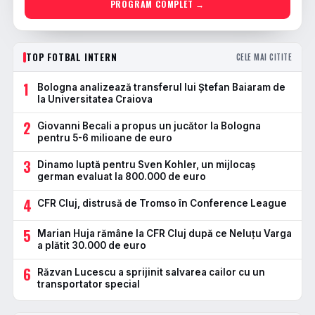
PROGRAM COMPLET →
TOP FOTBAL INTERN
CELE MAI CITITE
1
Bologna analizează transferul lui Ștefan Baiaram de
la Universitatea Craiova
2
Giovanni Becali a propus un jucător la Bologna
pentru 5-6 milioane de euro
3
Dinamo luptă pentru Sven Kohler, un mijlocaș
german evaluat la 800.000 de euro
4
CFR Cluj, distrusă de Tromso în Conference League
5
Marian Huja rămâne la CFR Cluj după ce Neluțu Varga
a plătit 30.000 de euro
6
Răzvan Lucescu a sprijinit salvarea cailor cu un
transportator special