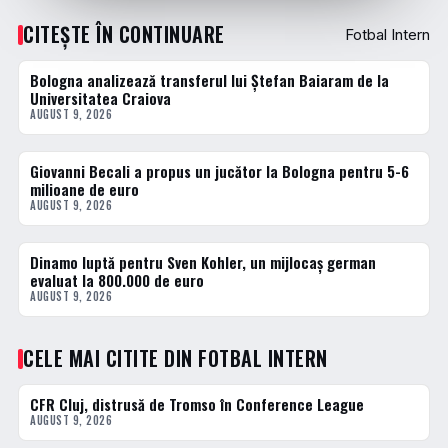
CITEȘTE ÎN CONTINUARE
Fotbal Intern
Bologna analizează transferul lui Ștefan Baiaram de la
FOTBAL EXTERN
Universitatea Craiova
AUGUST 9, 2026
Giovanni Becali a propus un jucător la Bologna pentru 5-6
FOTBAL EXTERN
milioane de euro
AUGUST 9, 2026
Dinamo luptă pentru Sven Kohler, un mijlocaș german
FOTBAL INTERN
evaluat la 800.000 de euro
AUGUST 9, 2026
CELE MAI CITITE DIN FOTBAL INTERN
CFR Cluj, distrusă de Tromso în Conference League
1 · TOP
AUGUST 9, 2026