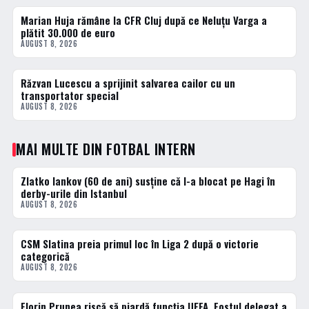
Marian Huja rămâne la CFR Cluj după ce Neluțu Varga a
2 · TOP
plătit 30.000 de euro
AUGUST 8, 2026
Răzvan Lucescu a sprijinit salvarea cailor cu un
3 · TOP
transportator special
AUGUST 8, 2026
MAI MULTE DIN FOTBAL INTERN
Zlatko Iankov (60 de ani) susține că l-a blocat pe Hagi în
FOTBAL EXTERN
derby-urile din Istanbul
AUGUST 8, 2026
CSM Slatina preia primul loc în Liga 2 după o victorie
FOTBAL INTERN
categorică
AUGUST 8, 2026
Florin Prunea riscă să piardă funcția UEFA. Fostul delegat a
FOTBAL INTERN