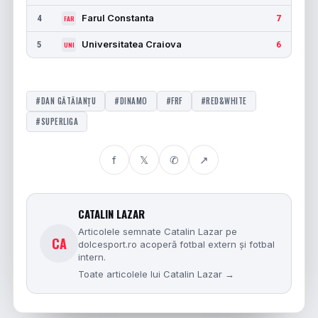
Farul Constanta
4
7
FAR
Universitatea Craiova
5
6
UNI
#DAN GĂTĂIANȚU
#DINAMO
#FRF
#RED&WHITE
#SUPERLIGA
f
𝕏
✆
↗
CATALIN LAZAR
Articolele semnate Catalin Lazar pe
CA
dolcesport.ro acoperă fotbal extern și fotbal
intern.
Toate articolele lui Catalin Lazar →