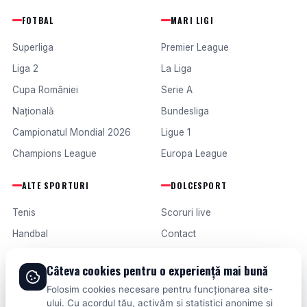
FOTBAL
MARI LIGI
Superliga
Premier League
Liga 2
La Liga
Cupa României
Serie A
Națională
Bundesliga
Campionatul Mondial 2026
Ligue 1
Champions League
Europa League
ALTE SPORTURI
DOLCESPORT
Tenis
Scoruri live
Handbal
Contact
Baschet
Publicitate
Câteva cookies pentru o experiență mai bună
Formula 1
Termeni și condiții
Folosim cookies necesare pentru funcționarea site-
Fotbal intern
ului. Cu acordul tău, activăm și statistici anonime și