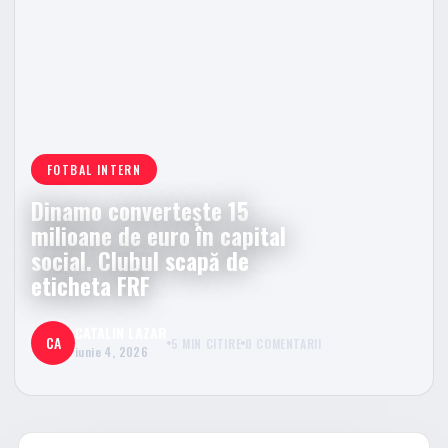
FOTBAL INTERN
Dinamo convertește 15
milioane de euro în capital
social. Clubul scapă de
eticheta FRF
CATALIN LAZAR
CA
5 MIN CITIRE
0 COMENTARII
iunie 4, 2026