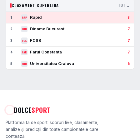
CLASAMENT SUPERLIGA
TOT →
Rapid
1
8
RAP
Dinamo Bucuresti
2
7
DIN
FCSB
3
7
FCS
Farul Constanta
4
7
FAR
Universitatea Craiova
5
6
UNI
DOLCE
SPORT
Platforma ta de sport: scoruri live, clasamente,
analize și predicții din toate campionatele care
contează.