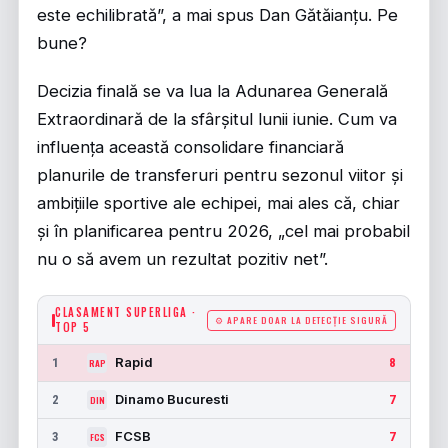
este echilibrată”, a mai spus Dan Gătăianțu. Pe
bune?
Decizia finală se va lua la Adunarea Generală
Extraordinară de la sfârșitul lunii iunie. Cum va
influența această consolidare financiară
planurile de transferuri pentru sezonul viitor și
ambițiile sportive ale echipei, mai ales că, chiar
și în planificarea pentru 2026, „cel mai probabil
nu o să avem un rezultat pozitiv net”.
CLASAMENT SUPERLIGA ·
⚙ APARE DOAR LA DETECȚIE SIGURĂ
TOP 5
Rapid
1
8
RAP
Dinamo Bucuresti
2
7
DIN
FCSB
3
7
FCS