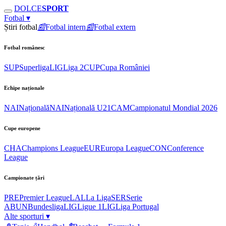
DOLCE
SPORT
Fotbal
▾
Știri fotbal
📰
Fotbal intern
📰
Fotbal extern
Fotbal românesc
SUP
Superliga
LIG
Liga 2
CUP
Cupa României
Echipe naționale
NAI
Națională
NAI
Națională U21
CAM
Campionatul Mondial 2026
Cupe europene
CHA
Champions League
EUR
Europa League
CON
Conference
League
Campionate țări
PRE
Premier League
LAL
La Liga
SER
Serie
A
BUN
Bundesliga
LIG
Ligue 1
LIG
Liga Portugal
Alte sporturi
▾