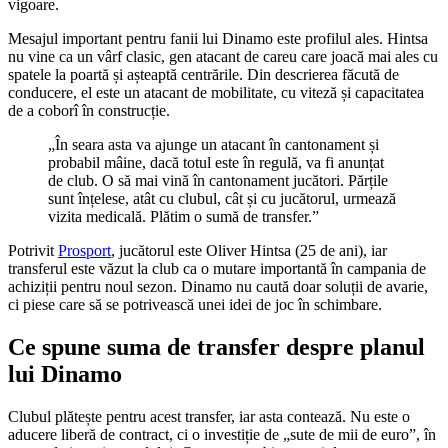
vigoare.
Mesajul important pentru fanii lui Dinamo este profilul ales. Hintsa
nu vine ca un vârf clasic, gen atacant de careu care joacă mai ales cu
spatele la poartă și așteaptă centrările. Din descrierea făcută de
conducere, el este un atacant de mobilitate, cu viteză și capacitatea
de a coborî în construcție.
„În seara asta va ajunge un atacant în cantonament și
probabil mâine, dacă totul este în regulă, va fi anunțat
de club. O să mai vină în cantonament jucători. Părțile
sunt înțelese, atât cu clubul, cât și cu jucătorul, urmează
vizita medicală. Plătim o sumă de transfer.”
Potrivit
Prosport
, jucătorul este Oliver Hintsa (25 de ani), iar
transferul este văzut la club ca o mutare importantă în campania de
achiziții pentru noul sezon. Dinamo nu caută doar soluții de avarie,
ci piese care să se potrivească unei idei de joc în schimbare.
Ce spune suma de transfer despre planul
lui Dinamo
Clubul plătește pentru acest transfer, iar asta contează. Nu este o
aducere liberă de contract, ci o investiție de „sute de mii de euro”, în