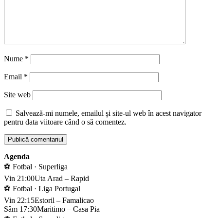
Nume
*
Email
*
Site web
Salvează-mi numele, emailul și site-ul web în acest navigator
pentru data viitoare când o să comentez.
Agenda
⚽ Fotbal · Superliga
Vin 21:00
Uta Arad – Rapid
⚽ Fotbal · Liga Portugal
Vin 22:15
Estoril – Famalicao
Sâm 17:30
Maritimo – Casa Pia