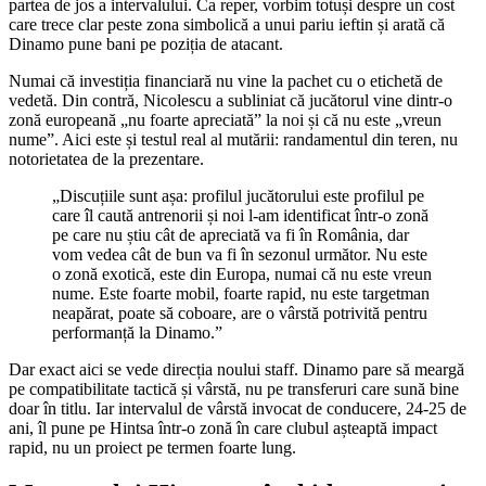
partea de jos a intervalului. Ca reper, vorbim totuși despre un cost
care trece clar peste zona simbolică a unui pariu ieftin și arată că
Dinamo pune bani pe poziția de atacant.
Numai că investiția financiară nu vine la pachet cu o etichetă de
vedetă. Din contră, Nicolescu a subliniat că jucătorul vine dintr-o
zonă europeană „nu foarte apreciată” la noi și că nu este „vreun
nume”. Aici este și testul real al mutării: randamentul din teren, nu
notorietatea de la prezentare.
„Discuțiile sunt așa: profilul jucătorului este profilul pe
care îl caută antrenorii și noi l-am identificat într-o zonă
pe care nu știu cât de apreciată va fi în România, dar
vom vedea cât de bun va fi în sezonul următor. Nu este
o zonă exotică, este din Europa, numai că nu este vreun
nume. Este foarte mobil, foarte rapid, nu este targetman
neapărat, poate să coboare, are o vârstă potrivită pentru
performanță la Dinamo.”
Dar exact aici se vede direcția noului staff. Dinamo pare să meargă
pe compatibilitate tactică și vârstă, nu pe transferuri care sună bine
doar în titlu. Iar intervalul de vârstă invocat de conducere, 24-25 de
ani, îl pune pe Hintsa într-o zonă în care clubul așteaptă impact
rapid, nu un proiect pe termen foarte lung.