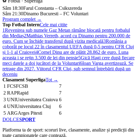
⚽ Fotbal · Superliga
Sâm 18:30
Farul Constanta – Csikszereda
Sâm 21:30
Dinamo Bucuresti – FC Voluntari
Program complet →
Top Fotbal Intern
Cele mai citite
1
Revenirea sub numele Gaz Metan rămâne blocată pentru fotbalul
din Mediaș
2
Matthias Verreth, acord cu Dinamo pentru 200.000 de
euro. Cum se închide transferul după vizita medicală
3
România a
coborât pe locul 22 în clasamentul UEFA după 0-5 pentru CFR Cluj
și 1-1 al Craiovei
4
Cornel Dinu are de plătit 28.862 de euro. Luna
aceasta i se rețin 3.500 de lei din pensie
5
Gică Hagi cere după fiecare
meci datele a doi jucători de la Voluntari
6
Ioan Varga avertizează. Se
retrage din 2027. Viitorul CFR Cluj, sub semnul întrebării după un
deceniu
Clasament Superliga
Tot →
1
FCS
FCSB
7
2
RAP
Rapid
7
3
UNI
Universitatea Craiova
6
4
UNI
Universitatea Cluj
6
5
ARG
Arges Pitesti
6
DOLCE
SPORT
Platforma ta de sport: scoruri live, clasamente, analize și predicții din
toate campionatele care contează.