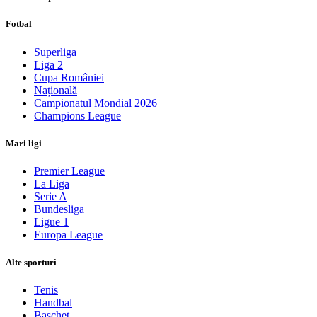
Fotbal
Superliga
Liga 2
Cupa României
Națională
Campionatul Mondial 2026
Champions League
Mari ligi
Premier League
La Liga
Serie A
Bundesliga
Ligue 1
Europa League
Alte sporturi
Tenis
Handbal
Baschet