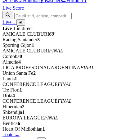
🎾
Tenis
🤾
Handbal
🏀
Baschet
🏎
Formula 1
Live Score
Live
1
☀
Live
1 în direct
AMICALE CLUBURI
68'
Racing Santander
3
Sporting Gijon
1
AMICALE CLUBURI
FINAL
Cordoba
0
Almeria
4
LIGA PROFESIONAL ARGENTINA
FINAL
Union Santa Fe
2
Lanus
1
CONFERENCE LEAGUE
FINAL
Tre Fiori
1
Drita
4
CONFERENCE LEAGUE
FINAL
Hibernian
2
Shkendija
1
EUROPA LEAGUE
FINAL
Benfica
6
Heart Of Midlothian
1
Toate →