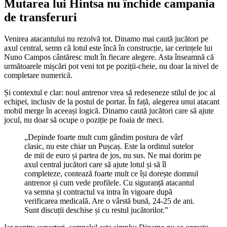
Mutarea lui Hintsa nu închide campania
de transferuri
Venirea atacantului nu rezolvă tot. Dinamo mai caută jucători pe
axul central, semn că lotul este încă în construcție, iar cerințele lui
Nuno Campos cântăresc mult în fiecare alegere. Asta înseamnă că
următoarele mișcări pot veni tot pe poziții-cheie, nu doar la nivel de
completare numerică.
Și contextul e clar: noul antrenor vrea să redeseneze stilul de joc al
echipei, inclusiv de la postul de portar. În față, alegerea unui atacant
mobil merge în aceeași logică. Dinamo caută jucători care să ajute
jocul, nu doar să ocupe o poziție pe foaia de meci.
„Depinde foarte mult cum gândim postura de vârf
clasic, nu este chiar un Pușcaș. Este la ordinul sutelor
de mii de euro și partea de jos, nu sus. Ne mai dorim pe
axul central jucători care să ajute lotul și să îl
completeze, contează foarte mult ce își dorește domnul
antrenor și cum vede profilele. Cu siguranță atacantul
va semna și contractul va intra în vigoare după
verificarea medicală. Are o vârstă bună, 24-25 de ani.
Sunt discuții deschise și cu restul jucătorilor.”