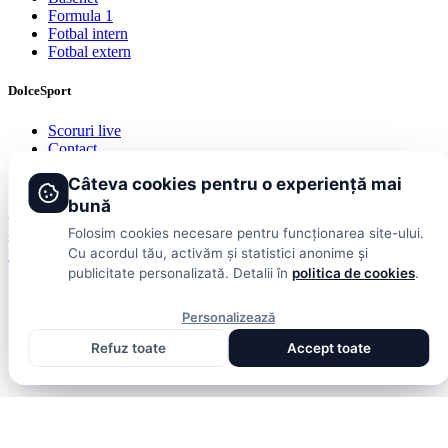
Formula 1
Fotbal intern
Fotbal extern
DolceSport
Scoruri live
Contact
Publicitate
Câteva cookies pentru o experiență mai
Termeni și condiții
bună
© 2026 DolceSport. Toate drepturile rezervate.
Scoruri, clasamente
Folosim cookies necesare pentru funcționarea site-ului.
și analize din toate competițiile
Cu acordul tău, activăm și statistici anonime și
Fotbal intern
Fotbal extern
Scoruri live
publicitate personalizată. Detalii în
politica de cookies
.
Personalizează
Refuz toate
Accept toate