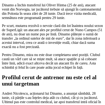
Dinamo a închis transferul lui Oliver Hintsa (25 de ani), atacant
venit din Norvegia, iar jucătorul trebuie să ajungă în cantonamentul
din Polonia în seara zilei de 28 iunie. Dacă trece vizita medicală,
semnătura este programată pentru 29 iunie.
Pe scurt, mutarea rezolvă o nevoie clară din lot înaintea noului sezon
de SuperLigă: un atacant ales pe profilul cerut de Nuno Campos (51
de ani), nu doar un nume pus pe listă. Dinamo plătește o sumă de
transfer „la ordinul sutelor de mii de euro”, dar în zona inferioară a
acestui interval, ceea ce arată o investiție reală, chiar dacă suma
exactă nu a fost precizată.
Pentru Dinamo, miza nu este doar completarea unei poziții. Clubul
caută un vârf care să se miște mult, să atace spațiile și să coboare
între linii, adică exact altceva decât un atacant fix de careu. Asta
schimbă și felul în care poate arăta jocul echipei în față.
Profilul cerut de antrenor nu este cel al
unui targetman
Andrei Nicolescu, acționarul lui Dinamo, a anunțat sâmbătă, 28
iunie, că părțile s-au înțeles deja atât cu clubul, cât și cu jucătorul.
Ultimul pas este controlul medical, iar apoi transferul intră oficial în