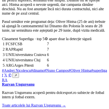
Iar pentru suporteri, semnalul este simplu: Dinamo nu se oprește
aici. Hintsa acoperă o nevoie urgentă, dar campania rămâne
deschisă. Nu au fost anunțate încă nici durata contractului, nici alte
nume de pe axul central.
Pasul următor este programat deja: Oliver Hintsa (25 de ani) trebuie
să ajungă în cantonamentul lui Dinamo din Polonia în seara de 28
iunie, iar semnătura este așteptată pe 29 iunie, după vizita medicală.
Clasament Superliga · top 5
⚙ apare doar la detecție sigură
1
FCS
FCSB
7
2
RAP
Rapid
7
3
UNI
Universitatea Craiova
6
4
UNI
Universitatea Cluj
6
5
ARG
Arges Pitesti
6
#Andrei Nicolescu
#dinamo
#Nuno Campos
#Oliver Hintsa
#superliga
f
𝕏
✆
↗
RA
Razvan Ungureanu
Razvan Ungureanu acoperă pentru dolcesport.ro subiecte de fotbal
intern și fotbal extern.
Toate articolele lui Razvan Ungureanu →