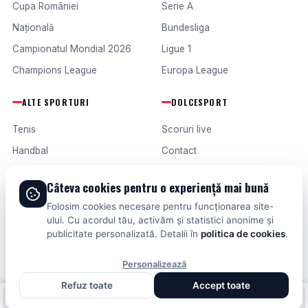
Cupa României
Serie A
Națională
Bundesliga
Campionatul Mondial 2026
Ligue 1
Champions League
Europa League
ALTE SPORTURI
DOLCESPORT
Tenis
Scoruri live
Handbal
Contact
Baschet
Publicitate
Câteva cookies pentru o experiență mai bună
Formula 1
Termeni și condiții
Folosim cookies necesare pentru funcționarea site-
Fotbal intern
ului. Cu acordul tău, activăm și statistici anonime și
publicitate personalizată. Detalii în
politica de cookies
.
Fotbal extern
Personalizează
Refuz toate
Accept toate
© 2026 DOLCESPORT. TOATE DREPTURILE REZERVATE.
Fotbal intern
Fotbal extern
Scoruri live
SCORURI, CLASAMENTE ȘI ANALIZE DIN TOATE COMPETIȚIILE