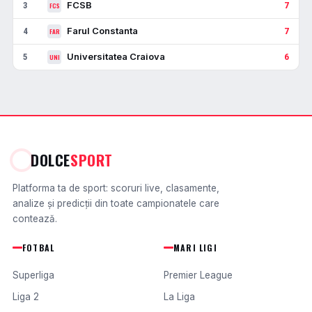
FCSB
3
7
FCS
Farul Constanta
4
7
FAR
Universitatea Craiova
5
6
UNI
DOLCE
SPORT
Platforma ta de sport: scoruri live, clasamente,
analize și predicții din toate campionatele care
contează.
FOTBAL
MARI LIGI
Superliga
Premier League
Liga 2
La Liga