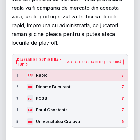
reala va fi campania de mercato din aceasta
vara, unde portughezul va trebui sa decida
rapid, impreuna cu administratia, ce jucatori
raman și cine pleaca pentru a putea ataca
locurile de play-off.
CLASAMENT SUPERLIGA ·
⚙ APARE DOAR LA DETECȚIE SIGURĂ
TOP 5
Rapid
1
8
RAP
Dinamo Bucuresti
2
7
DIN
FCSB
3
7
FCS
Farul Constanta
4
7
FAR
Universitatea Craiova
5
6
UNI