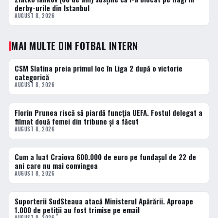
derby-urile din Istanbul
AUGUST 8, 2026
MAI MULTE DIN FOTBAL INTERN
CSM Slatina preia primul loc în Liga 2 după o victorie
FOTBAL INTERN
categorică
AUGUST 8, 2026
Florin Prunea riscă să piardă funcția UEFA. Fostul delegat a
FOTBAL INTERN
filmat două femei din tribune și a făcut
AUGUST 8, 2026
Cum a luat Craiova 600.000 de euro pe fundașul de 22 de
FOTBAL INTERN
ani care nu mai convingea
AUGUST 8, 2026
Suporterii SudSteaua atacă Ministerul Apărării. Aproape
FOTBAL INTERN
1.000 de petiții au fost trimise pe email
AUGUST 8, 2026