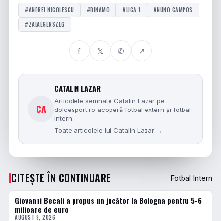
#ANDREI NICOLESCU
#DINAMO
#LIGA 1
#NUNO CAMPOS
#ZALAEGERSZEG
f
𝕏
✆
↗
CATALIN LAZAR
Articolele semnate Catalin Lazar pe
CA
dolcesport.ro acoperă fotbal extern și fotbal
intern.
Toate articolele lui Catalin Lazar →
CITEȘTE ÎN CONTINUARE
Fotbal Intern
Giovanni Becali a propus un jucător la Bologna pentru 5-6
FOTBAL EXTERN
milioane de euro
AUGUST 9, 2026