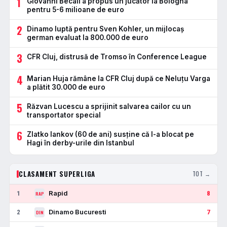
1
Giovanni Becali a propus un jucător la Bologna
pentru 5-6 milioane de euro
2
Dinamo luptă pentru Sven Kohler, un mijlocaș
german evaluat la 800.000 de euro
3
CFR Cluj, distrusă de Tromso în Conference League
4
Marian Huja rămâne la CFR Cluj după ce Neluțu Varga
a plătit 30.000 de euro
5
Răzvan Lucescu a sprijinit salvarea cailor cu un
transportator special
6
Zlatko Iankov (60 de ani) susține că l-a blocat pe
Hagi în derby-urile din Istanbul
CLASAMENT SUPERLIGA
TOT →
Rapid
1
8
RAP
Dinamo Bucuresti
2
7
DIN