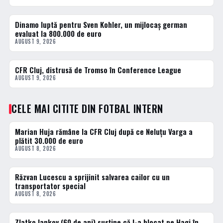
Dinamo luptă pentru Sven Kohler, un mijlocaș german
FOTBAL INTERN
evaluat la 800.000 de euro
AUGUST 9, 2026
CFR Cluj, distrusă de Tromso în Conference League
FOTBAL EXTERN
AUGUST 9, 2026
CELE MAI CITITE DIN FOTBAL INTERN
Marian Huja rămâne la CFR Cluj după ce Neluțu Varga a
1 · TOP
plătit 30.000 de euro
AUGUST 8, 2026
Răzvan Lucescu a sprijinit salvarea cailor cu un
2 · TOP
transportator special
AUGUST 8, 2026
Zlatko Iankov (60 de ani) susține că l-a blocat pe Hagi în
3 · TOP