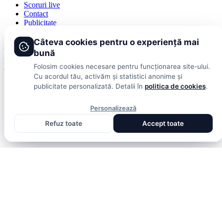
Scoruri live
Contact
Publicitate
Termeni și condiții
Câteva cookies pentru o experiență mai
© 2026 DolceSport. Toate drepturile rezervate.
Scoruri, clasamente
bună
și analize din toate competițiile
Fotbal intern
Fotbal extern
Scoruri live
Folosim cookies necesare pentru funcționarea site-ului.
Cu acordul tău, activăm și statistici anonime și
publicitate personalizată. Detalii în
politica de cookies
.
Personalizează
Refuz toate
Accept toate