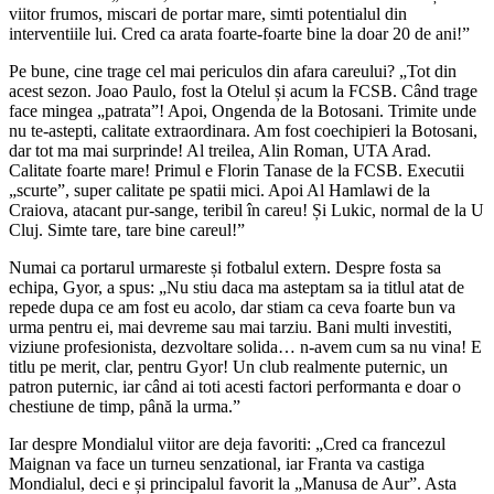
viitor frumos, miscari de portar mare, simti potentialul din
interventiile lui. Cred ca arata foarte-foarte bine la doar 20 de ani!”
Pe bune, cine trage cel mai periculos din afara careului? „Tot din
acest sezon. Joao Paulo, fost la Otelul și acum la FCSB. Când trage
face mingea „patrata”! Apoi, Ongenda de la Botosani. Trimite unde
nu te-astepti, calitate extraordinara. Am fost coechipieri la Botosani,
dar tot ma mai surprinde! Al treilea, Alin Roman, UTA Arad.
Calitate foarte mare! Primul e Florin Tanase de la FCSB. Executii
„scurte”, super calitate pe spatii mici. Apoi Al Hamlawi de la
Craiova, atacant pur-sange, teribil în careu! Și Lukic, normal de la U
Cluj. Simte tare, tare bine careul!”
Numai ca portarul urmareste și fotbalul extern. Despre fosta sa
echipa, Gyor, a spus: „Nu stiu daca ma asteptam sa ia titlul atat de
repede dupa ce am fost eu acolo, dar stiam ca ceva foarte bun va
urma pentru ei, mai devreme sau mai tarziu. Bani multi investiti,
viziune profesionista, dezvoltare solida… n-avem cum sa nu vina! E
titlu pe merit, clar, pentru Gyor! Un club realmente puternic, un
patron puternic, iar când ai toti acesti factori performanta e doar o
chestiune de timp, până la urma.”
Iar despre Mondialul viitor are deja favoriti: „Cred ca francezul
Maignan va face un turneu senzational, iar Franta va castiga
Mondialul, deci e și principalul favorit la „Manusa de Aur”. Asta