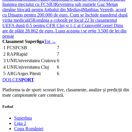
înaintea meciului cu FCSB
3
Revenirea sub numele Gaz Metan
rămâne blocată pentru fotbalul din Mediaș
4
Matthias Verreth, acord
cu Dinamo pentru 200.000 de euro. Cum se închide transferul după
vizita medicală
5
România a coborât pe locul 22 în clasamentul
UEFA după 0-5 pentru CFR Cluj și 1-1 al Craiovei
6
Cornel Dinu
are de plătit 28.862 de euro. Luna aceasta i se rețin 3.500 de lei din
pensie
Clasament Superliga
Tot →
1
FCS
FCSB
7
2
RAP
Rapid
7
3
UNI
Universitatea Craiova
6
4
UNI
Universitatea Cluj
6
5
ARG
Arges Pitesti
6
DOLCE
SPORT
Platforma ta de sport: scoruri live, clasamente, analize și predicții din
toate campionatele care contează.
Fotbal
Superliga
Liga 2
Cupa României