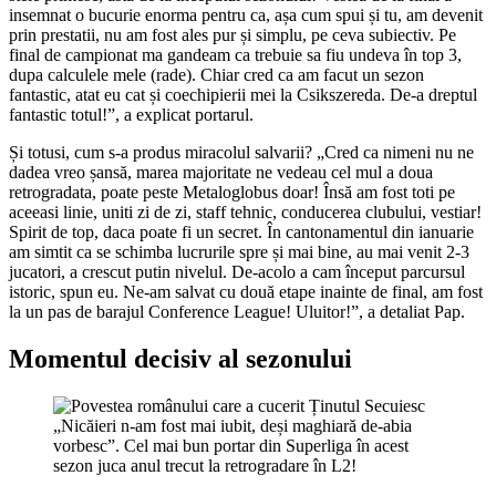
insemnat o bucurie enorma pentru ca, așa cum spui și tu, am devenit
prin prestatii, nu am fost ales pur și simplu, pe ceva subiectiv. Pe
final de campionat ma gandeam ca trebuie sa fiu undeva în top 3,
dupa calculele mele (rade). Chiar cred ca am facut un sezon
fantastic, atat eu cat și coechipierii mei la Csikszereda. De-a dreptul
fantastic totul!”, a explicat portarul.
Și totusi, cum s-a produs miracolul salvarii? „Cred ca nimeni nu ne
dadea vreo șansă, marea majoritate ne vedeau cel mul a doua
retrogradata, poate peste Metaloglobus doar! Însă am fost toti pe
aceeasi linie, uniti zi de zi, staff tehnic, conducerea clubului, vestiar!
Spirit de top, daca poate fi un secret. În cantonamentul din ianuarie
am simtit ca se schimba lucrurile spre și mai bine, au mai venit 2-3
jucatori, a crescut putin nivelul. De-acolo a cam început parcursul
istoric, spun eu. Ne-am salvat cu două etape inainte de final, am fost
la un pas de barajul Conference League! Uluitor!”, a detaliat Pap.
Momentul decisiv al sezonului