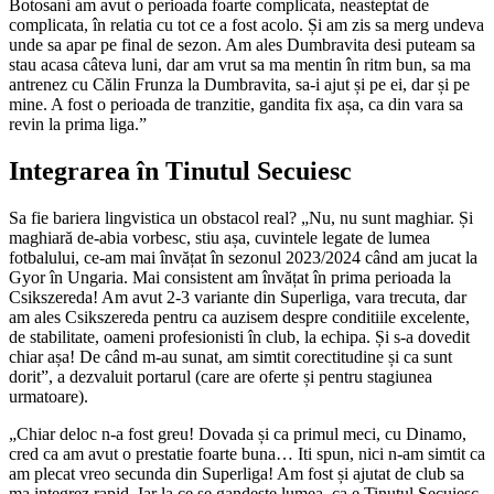
Botosani am avut o perioada foarte complicata, neasteptat de
complicata, în relatia cu tot ce a fost acolo. Și am zis sa merg undeva
unde sa apar pe final de sezon. Am ales Dumbravita desi puteam sa
stau acasa câteva luni, dar am vrut sa ma mentin în ritm bun, sa ma
antrenez cu Călin Frunza la Dumbravita, sa-i ajut și pe ei, dar și pe
mine. A fost o perioada de tranzitie, gandita fix așa, ca din vara sa
revin la prima liga.”
Integrarea în Tinutul Secuiesc
Sa fie bariera lingvistica un obstacol real? „Nu, nu sunt maghiar. Și
maghiară de-abia vorbesc, stiu așa, cuvintele legate de lumea
fotbalului, ce-am mai învățat în sezonul 2023/2024 când am jucat la
Gyor în Ungaria. Mai consistent am învățat în prima perioada la
Csikszereda! Am avut 2-3 variante din Superliga, vara trecuta, dar
am ales Csikszereda pentru ca auzisem despre conditiile excelente,
de stabilitate, oameni profesionisti în club, la echipa. Și s-a dovedit
chiar așa! De când m-au sunat, am simtit corectitudine și ca sunt
dorit”, a dezvaluit portarul (care are oferte și pentru stagiunea
urmatoare).
„Chiar deloc n-a fost greu! Dovada și ca primul meci, cu Dinamo,
cred ca am avut o prestatie foarte buna… Iti spun, nici n-am simtit ca
am plecat vreo secunda din Superliga! Am fost și ajutat de club sa
ma integrez rapid. Iar la ce se gandeste lumea, ca e Tinutul Secuiesc,