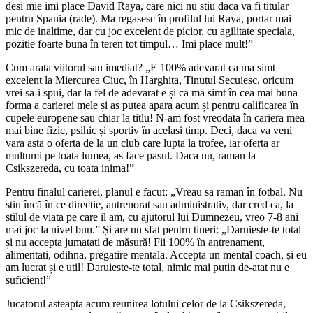
desi mie imi place David Raya, care nici nu stiu daca va fi titular
pentru Spania (rade). Ma regasesc în profilul lui Raya, portar mai
mic de inaltime, dar cu joc excelent de picior, cu agilitate speciala,
pozitie foarte buna în teren tot timpul… Imi place mult!”
Cum arata viitorul sau imediat? „E 100% adevarat ca ma simt
excelent la Miercurea Ciuc, în Harghita, Tinutul Secuiesc, oricum
vrei sa-i spui, dar la fel de adevarat e și ca ma simt în cea mai buna
forma a carierei mele și as putea apara acum și pentru calificarea în
cupele europene sau chiar la titlu! N-am fost vreodata în cariera mea
mai bine fizic, psihic și sportiv în acelasi timp. Deci, daca va veni
vara asta o oferta de la un club care lupta la trofee, iar oferta ar
multumi pe toata lumea, as face pasul. Daca nu, raman la
Csikszereda, cu toata inima!”
Pentru finalul carierei, planul e facut: „Vreau sa raman în fotbal. Nu
stiu încă în ce directie, antrenorat sau administrativ, dar cred ca, la
stilul de viata pe care il am, cu ajutorul lui Dumnezeu, vreo 7-8 ani
mai joc la nivel bun.” Și are un sfat pentru tineri: „Daruieste-te total
și nu accepta jumatati de măsură! Fii 100% în antrenament,
alimentati, odihna, pregatire mentala. Accepta un mental coach, și eu
am lucrat și e util! Daruieste-te total, nimic mai putin de-atat nu e
suficient!”
Jucatorul asteapta acum reunirea lotului celor de la Csikszereda,