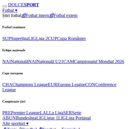
DOLCE
SPORT
Fotbal
▾
Știri fotbal
📰
Fotbal intern
📰
Fotbal extern
Fotbal românesc
SUP
Superliga
LIG
Liga 2
CUP
Cupa României
Echipe naționale
NAI
Națională
NAI
Națională U21
CAM
Campionatul Mondial 2026
Cupe europene
CHA
Champions League
EUR
Europa League
CON
Conference
League
Campionate țări
PRE
Premier League
LAL
La Liga
SER
Serie
A
BUN
Bundesliga
LIG
Ligue 1
LIG
Liga Portugal
Alte sporturi
▾