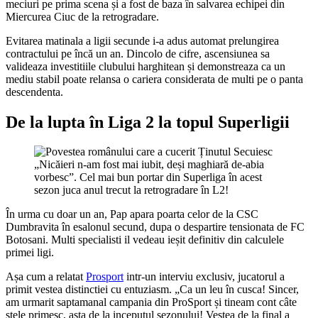
meciuri pe prima scena și a fost de baza în salvarea echipei din
Miercurea Ciuc de la retrogradare.
Evitarea matinala a ligii secunde i-a adus automat prelungirea
contractului pe încă un an. Dincolo de cifre, ascensiunea sa
valideaza investitiile clubului harghitean și demonstreaza ca un
mediu stabil poate relansa o cariera considerata de multi pe o panta
descendenta.
De la lupta în Liga 2 la topul Superligii
În urma cu doar un an, Pap apara poarta celor de la CSC
Dumbravita în esalonul secund, dupa o despartire tensionata de FC
Botosani. Multi specialisti il vedeau ieșit definitiv din calculele
primei ligi.
Așa cum a relatat
Prosport
intr-un interviu exclusiv, jucatorul a
primit vestea distinctiei cu entuziasm. „Ca un leu în cusca! Sincer,
am urmarit saptamanal campania din ProSport și tineam cont câte
stele primesc, asta de la inceputul sezonului! Vestea de la final a