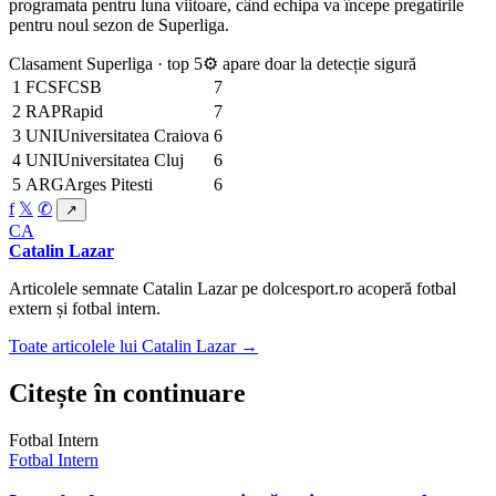
programata pentru luna viitoare, când echipa va începe pregatirile
pentru noul sezon de Superliga.
Clasament Superliga · top 5
⚙ apare doar la detecție sigură
1
FCS
FCSB
7
2
RAP
Rapid
7
3
UNI
Universitatea Craiova
6
4
UNI
Universitatea Cluj
6
5
ARG
Arges Pitesti
6
f
𝕏
✆
↗
CA
Catalin Lazar
Articolele semnate Catalin Lazar pe dolcesport.ro acoperă fotbal
extern și fotbal intern.
Toate articolele lui Catalin Lazar →
Citește în continuare
Fotbal Intern
Fotbal Intern