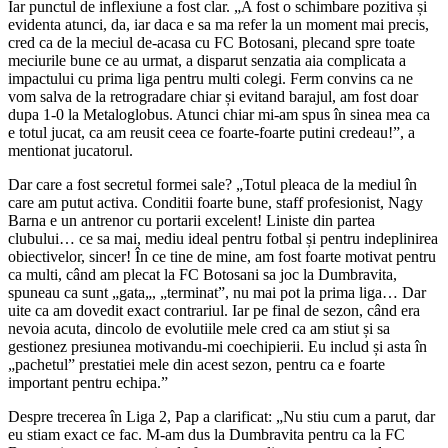
Iar punctul de inflexiune a fost clar. „A fost o schimbare pozitiva și
evidenta atunci, da, iar daca e sa ma refer la un moment mai precis,
cred ca de la meciul de-acasa cu FC Botosani, plecand spre toate
meciurile bune ce au urmat, a disparut senzatia aia complicata a
impactului cu prima liga pentru multi colegi. Ferm convins ca ne
vom salva de la retrogradare chiar și evitand barajul, am fost doar
dupa 1-0 la Metaloglobus. Atunci chiar mi-am spus în sinea mea ca
e totul jucat, ca am reusit ceea ce foarte-foarte putini credeau!”, a
mentionat jucatorul.
Dar care a fost secretul formei sale? „Totul pleaca de la mediul în
care am putut activa. Conditii foarte bune, staff profesionist, Nagy
Barna e un antrenor cu portarii excelent! Liniste din partea
clubului… ce sa mai, mediu ideal pentru fotbal și pentru indeplinirea
obiectivelor, sincer! În ce tine de mine, am fost foarte motivat pentru
ca multi, când am plecat la FC Botosani sa joc la Dumbravita,
spuneau ca sunt „gata„, „terminat”, nu mai pot la prima liga… Dar
uite ca am dovedit exact contrariul. Iar pe final de sezon, când era
nevoia acuta, dincolo de evolutiile mele cred ca am stiut și sa
gestionez presiunea motivandu-mi coechipierii. Eu includ și asta în
„pachetul” prestatiei mele din acest sezon, pentru ca e foarte
important pentru echipa.”
Despre trecerea în Liga 2, Pap a clarificat: „Nu stiu cum a parut, dar
eu stiam exact ce fac. M-am dus la Dumbravita pentru ca la FC