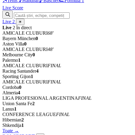
🎾
Tenis
🤾
Handbal
🏀
Baschet
🏎
Formula 1
Live Score
Live
2
☀
Live
2 în direct
AMICALE CLUBURI
68'
Bayern München
0
Aston Villa
0
AMICALE CLUBURI
48'
Melbourne City
0
Palermo
1
AMICALE CLUBURI
FINAL
Racing Santander
4
Sporting Gijon
1
AMICALE CLUBURI
FINAL
Cordoba
0
Almeria
4
LIGA PROFESIONAL ARGENTINA
FINAL
Union Santa Fe
2
Lanus
1
CONFERENCE LEAGUE
FINAL
Hibernian
2
Shkendija
1
Toate →