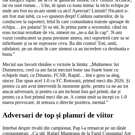
iar eu sunt roman… Uite, iti spun cu toata inima: la nicio echipa pe
unde am fost nu m-am simtit ca aici! Apreciat? Linistit? Nicaieri n-
am fost mai iubit, ca s-o spunem drept! Caldura oamenilor, de la
conducere la suporteri, felul în care comunitatea traieste aproape de
echipa… jos palaria! Și sa stii, în prima parte a sezonului, când nu
erau tocmai rezultate de vis, nimeni nu „ne-a dat în cap”. N-am
vazut conducatori sa puna presiune aiurea, nici suporterii care sa se
infierbante și sa ne reproseze ceva. Ba din contra! Toti, uniti,
rabdatori, pe un drum în care simteai ca au incredere ca destinatia e
buna.”
Meciul sau favorit rămâne o victorie la limita: „Multumesc lui
Dumnezeu, cred ca am facut meciuri bune sau foarte bune cu
echipele mari, cu Dinamo, FCSB, Rapid… Imi e greu sa aleg,
sincer. Dar spun acel 1-0 cu FC Botosani, primul meci din 2026. Și
pentru ca am avut interventii în momente grele, pentru ca ne-au tot
atacat adversarii, și pentru ca am incheiat fara gol primit, dar și
pentru ca a fost primul meci din an. A contat mult sa incepi cu 1-0
marea provocare, iti seteaza o directie pozitiva, mental.”
Adversari de top și planuri de viitor
Intrebat despre rivalii din campionat, Pap l-a remarcat pe un tânăr
constantatean: „Ca stil, Rafael Munteanu de la Farul Constanța! Are