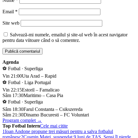
Nume
*
Email
*
Site web
Salvează-mi numele, emailul și site-ul web în acest navigator
pentru data viitoare când o să comentez.
Agenda
⚽ Fotbal · Superliga
Vin 21:00
Uta Arad – Rapid
⚽ Fotbal · Liga Portugal
Vin 22:15
Estoril – Famalicao
Sâm 17:30
Maritimo – Casa Pia
⚽ Fotbal · Superliga
Sâm 18:30
Farul Constanta – Csikszereda
Sâm 21:30
Dinamo Bucuresti – FC Voluntari
Program complet →
Top Fotbal Intern
Cele mai citite
1
Ioan Andone propune trei măsuri pentru a salva fotbalul
românesc
2
Cosmin Matei, suspendat 9 luni de TAS. Sepsi îl pierde