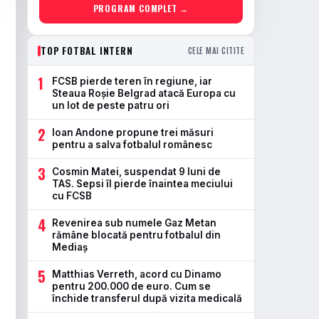
PROGRAM COMPLET →
TOP FOTBAL INTERN
CELE MAI CITITE
1
FCSB pierde teren în regiune, iar
Steaua Roșie Belgrad atacă Europa cu
un lot de peste patru ori
2
Ioan Andone propune trei măsuri
pentru a salva fotbalul românesc
3
Cosmin Matei, suspendat 9 luni de
TAS. Sepsi îl pierde înaintea meciului
cu FCSB
4
Revenirea sub numele Gaz Metan
rămâne blocată pentru fotbalul din
Mediaș
5
Matthias Verreth, acord cu Dinamo
pentru 200.000 de euro. Cum se
închide transferul după vizita medicală