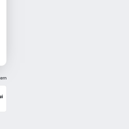
tern
ui