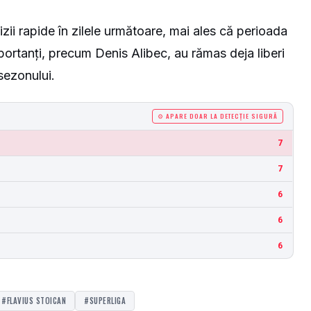
zii rapide în zilele următoare, mai ales că perioada
portanți, precum Denis Alibec, au rămas deja liberi
sezonului.
⚙ APARE DOAR LA DETECȚIE SIGURĂ
7
7
6
6
6
#FLAVIUS STOICAN
#SUPERLIGA