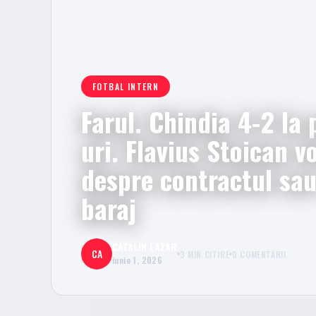
FOTBAL INTERN
Farul. Chindia 4-2 la 
uri. Flavius Stoican v
despre contractul sa
baraj
CATALIN LAZAR
CA
3 MIN CITIRE
0 COMENTARII
iunie 1, 2026