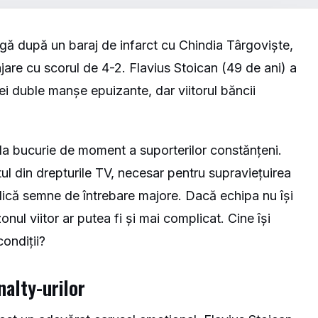
igă după un baraj de infarct cu Chindia Târgoviște,
ajare cu scorul de 4-2. Flavius Stoican (49 de ani) a
ei duble manșe epuizante, dar viitorul băncii
la bucurie de moment a suporterilor constănțeni.
l din drepturile TV, necesar pentru supraviețuirea
ridică semne de întrebare majore. Dacă echipa nu își
ul viitor ar putea fi și mai complicat. Cine își
condiții?
nalty-urilor