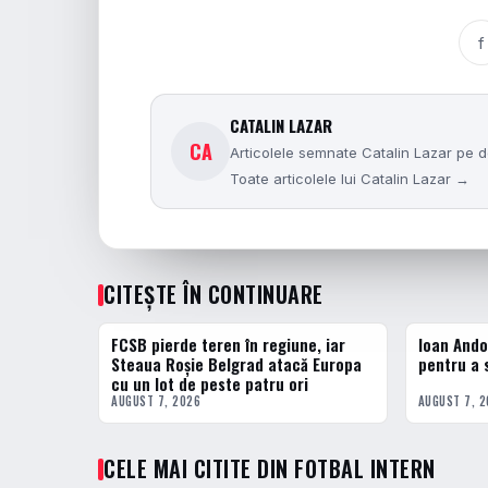
f
CATALIN LAZAR
CA
Articolele semnate Catalin Lazar pe do
Toate articolele lui Catalin Lazar →
CITEȘTE ÎN CONTINUARE
FCSB pierde teren în regiune, iar
Ioan Ando
FOTBAL EXTERN
FOTBAL INT
Steaua Roșie Belgrad atacă Europa
pentru a 
cu un lot de peste patru ori
AUGUST 7, 2026
AUGUST 7, 
CELE MAI CITITE DIN FOTBAL INTERN