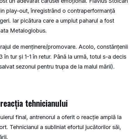
fost un adevărat carusel emoțional. Flavius Stoican
din play-out, înregistrând o contraperformanță
geri. Iar picătura care a umplut paharul a fost
adata Metaloglobus.
 barajul de menținere/promovare. Acolo, constănțenii
în tur și 1-1 în retur. Până la urmă, totul s-a decis
salvat sezonul pentru trupa de la malul mării).
reacția tehnicianului
ierul final, antrenorul a oferit o reacție amplă la
t. Tehnicianul a subliniat efortul jucătorilor săi,
rii.