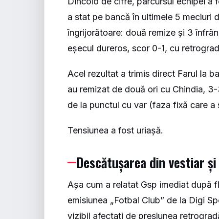
Dincolo de cifre, parcursul echipei a 
a stat pe bancă în ultimele 5 meciuri 
îngrijorătoare: două remize și 3 înfrân
eșecul dureros, scor 0-1, cu retrogr
Acel rezultat a trimis direct Farul la
au remizat de două ori cu Chindia, 3-3 
de la punctul cu var (faza fixă care a 
Tensiunea a fost uriașă.
Descătușarea din vestiar și 
Așa cum a relatat
Gsp
imediat după flu
emisiunea „Fotbal Club” de la Digi Spor
vizibil afectați de presiunea retrogradă