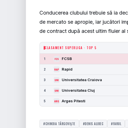
Conducerea clubului trebuie să ia deci
de mercato se apropie, iar jucători im
de contract după acest ultim fluier al 
CLASAMENT SUPERLIGA · TOP 5
FCSB
1
FCS
Rapid
2
RAP
Universitatea Craiova
3
UNI
Universitatea Cluj
4
UNI
Arges Pitesti
5
ARG
#CHINDIA TÂRGOVIȘTE
#DENIS ALIBEC
#FARUL