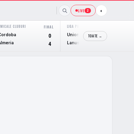
LIVE
◐
2
AMICALE CLUBURI
LIGA PROFESIONAL ARGENTINA
FINAL
FINAL
Cordoba
Union Santa Fe
0
2
TOATE →
Almeria
Lanus
4
1