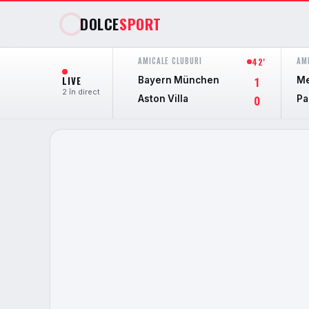
DOLCE
SPORT
AMICALE CLUBURI
AM
42'
LIVE
Bayern München
Me
1
2 în direct
Aston Villa
Pa
0