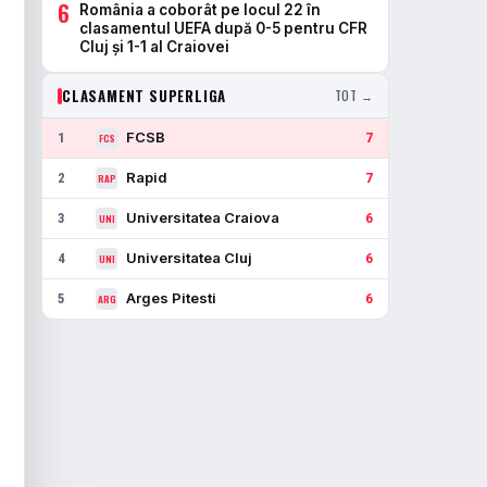
6
România a coborât pe locul 22 în
clasamentul UEFA după 0-5 pentru CFR
Cluj și 1-1 al Craiovei
CLASAMENT SUPERLIGA
TOT →
FCSB
1
7
FCS
Rapid
2
7
RAP
Universitatea Craiova
3
6
UNI
Universitatea Cluj
4
6
UNI
Arges Pitesti
5
6
ARG