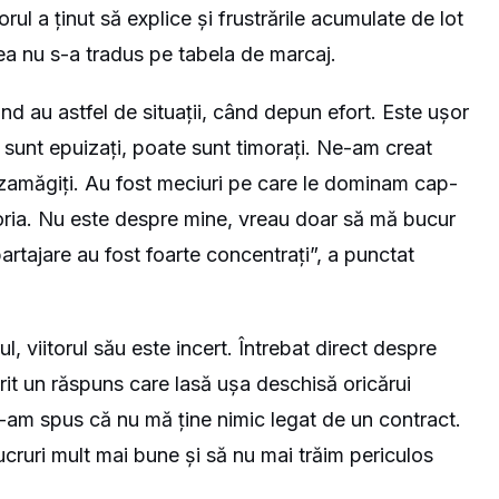
rul a ținut să explice și frustrările acumulate de lot
rea nu s-a tradus pe tabela de marcaj.
când au astfel de situații, când depun efort. Este ușor
te sunt epuizați, poate sunt timorați. Ne-am creat
ezamăgiți. Au fost meciuri pe care le dominam cap-
ria. Nu este despre mine, vreau doar să mă bucur
partajare au fost foarte concentrați”, a punctat
, viitorul său este incert. Întrebat direct despre
erit un răspuns care lasă ușa deschisă oricărui
v-am spus că nu mă ține nimic legat de un contract.
ruri mult mai bune și să nu mai trăim periculos