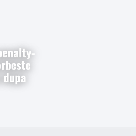
penalty-
orbeste
u dupa