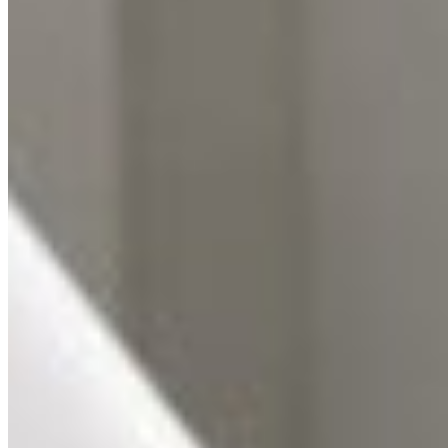
Fotbal Intern
Victor Pițurcă exclude SuperLiga. Fostul selecționer 
august 4, 2026
Fotbal Intern
Universitatea Craiova vrea un fundaș central de 300.
august 4, 2026
Fotbal Intern
Gică Popescu. „Fără bugete mari, performanța europe
august 4, 2026
0 comentarii
Lasă un comentariu