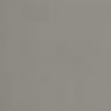
upă 0-5 pentru CFR Cluj și 1-1 al Craiovei
i se rețin 3.500 de lei din pensie
 de la Voluntari
l CFR Cluj, sub semnul întrebării după un deceniu