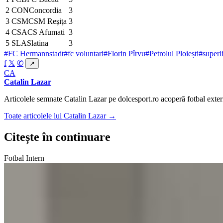
2
CON
Concordia
3
3
CSM
CSM Reşiţa
3
4
CSA
CS Afumati
3
5
SLA
Slatina
3
#FC Hermannstadt
#fc voluntari
#Florin Pîrvu
#Petrolul Ploiești
#superl
f
𝕏
✆
↗
CA
Catalin Lazar
Articolele semnate Catalin Lazar pe dolcesport.ro acoperă fotbal extern
Toate articolele lui Catalin Lazar →
Citește în continuare
Fotbal Intern
Fotbal Intern
Matthias Verreth, acord cu Dinamo pentru 200.000 de
august 7, 2026
Fotbal Extern