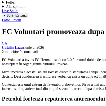
Fotbal
Alte sporturi
Live Score
◐ Schimbă tema
Fotbal Intern
FC Voluntari promoveaza dupa 
CA
Catalin Lazar
iunie 2, 2026
2 min citire
0 comentarii
FC Voluntari a invins FC Hermannstadt cu 3-0 în returul dublei de bara
neasteptata în organigrama clubului ilfovean.
Miza imediată a acestei situații loveste direct în stabilitatea echipei 
decisiv. Desi conducerea il asigurase verbal ca exista un contract în alb 
Contextul este unul extrem de favorabil prahovenilor. Pirvu a mai antr
incercat sa-l repatrieze încă din timpul sezonului trecut, dupa demisia 
Petrolul forteaza repatrierea antrenorului