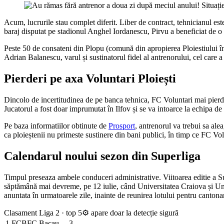
Acum, lucrurile stau complet diferit. Liber de contract, tehnicianul es
baraj disputat pe stadionul Anghel Iordanescu, Pirvu a beneficiat de o
Peste 50 de consateni din Plopu (comună din apropierea Ploiestiului în c
Adrian Balanescu, varul și sustinatorul fidel al antrenorului, cel care a
Pierderi pe axa Voluntari Ploiești
Dincolo de incertitudinea de pe banca tehnica, FC Voluntari mai pierde 
Jucatorul a fost doar imprumutat în Ilfov și se va intoarce la echipa de c
Pe baza informatiilor obtinute de
Prosport
, antrenorul va trebui sa ale
ca ploieștenii nu primeste sustinere din bani publici, în timp ce FC Vo
Calendarul noului sezon din Superliga
Timpul preseaza ambele conduceri administrative. Viitoarea editie a Sup
săptămână mai devreme, pe 12 iulie, când Universitatea Craiova și Uni
anuntata în urmatoarele zile, inainte de reunirea lotului pentru canton
Clasament Liga 2 · top 5
⚙ apare doar la detecție sigură
1
FCB
FC Bacau
3