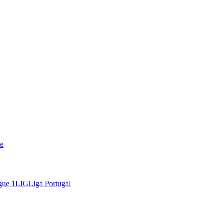
e
gue 1
LIG
Liga Portugal