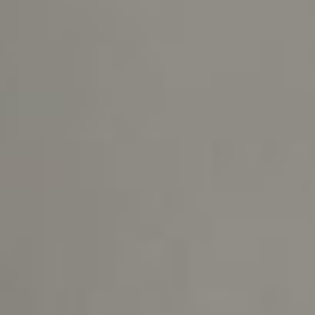
Miza dublei e play-off-ul Europa League
c
 a decis Huszti debutul bănățenilor în Liga 2