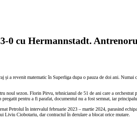
3-0 cu Hermannstadt. Antrenorul
j și a revenit matematic în Superliga dupa o pauza de doi ani. Numai ca
pentru noul sezon. Florin Pirvu, tehnicianul de 51 de ani care a orchestr
pregatit pentru a fi parafat, documentul nu a fost semnat, iar principalul 
enat Petrolul în intervalul februarie 2023 – martie 2024, parasind echipa
lui Liviu Ciobotariu, dar contractul în derulare a blocat orice mutare.