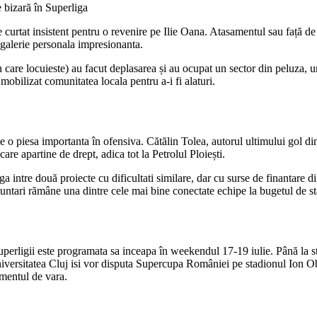
te curtat insistent pentru o revenire pe Ilie Oana. Atasamentul sau față d
 galerie personala impresionanta.
are locuieste) au facut deplasarea și au ocupat un sector din peluza, und
 mobilizat comunitatea locala pentru a-i fi alaturi.
o piesa importanta în ofensiva. Cătălin Tolea, autorul ultimului gol din 
are apartine de drept, adica tot la Petrolul Ploiești.
aga intre două proiecte cu dificultati similare, dar cu surse de finantare 
luntari rămâne una dintre cele mai bine conectate echipe la bugetul de st
erligii este programata sa inceapa în weekendul 17-19 iulie. Până la sta
versitatea Cluj isi vor disputa Supercupa României pe stadionul Ion Ob
amentul de vara.