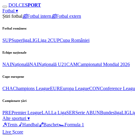
DOLCE
SPORT
Fotbal
▾
Știri fotbal
📰
Fotbal intern
📰
Fotbal extern
Fotbal românesc
SUP
Superliga
LIG
Liga 2
CUP
Cupa României
Echipe naționale
NAI
Națională
NAI
Națională U21
CAM
Campionatul Mondial 2026
Cupe europene
CHA
Champions League
EUR
Europa League
CON
Conference Leagu
Campionate țări
PRE
Premier League
LAL
La Liga
SER
Serie A
BUN
Bundesliga
LIG
Li
Alte sporturi
▾
🎾
Tenis
🤾
Handbal
🏀
Baschet
🏎
Formula 1
Live Score