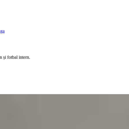
iga
 și fotbal intern.
 euro. Cum se închide transferul după vizita medicală