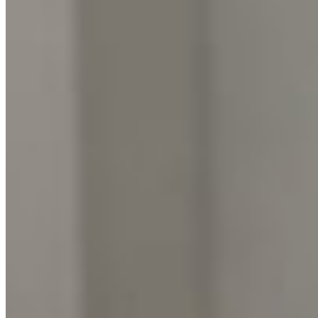
Universitatea Craiova atacă KuPS pe teren sintetic. 
august 6, 2026
Mai multe din Fotbal Intern
Vezi tot →
Fotbal Intern
Rapid plătește 200.000 de euro pentru Filip Stojilkovi
august 5, 2026
Fotbal Intern
Poli Timișoara a câștigat cu 1-0 contra Chindiei. Cum
august 5, 2026
Fotbal Intern
Andrei Nicolescu anunță schimbarea siglei la Dinamo
august 4, 2026