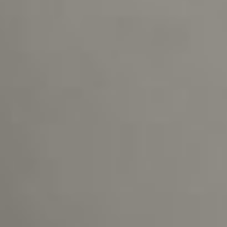
nu va mai antrena niciodată în România, deși vrea
000 de euro
ană nu mai poate fi susținută”