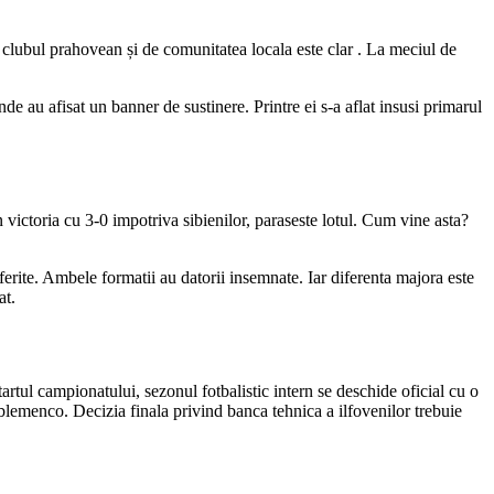
e clubul prahovean și de comunitatea locala este clar . La meciul de
e au afisat un banner de sustinere. Printre ei s-a aflat insusi primarul
victoria cu 3-0 impotriva sibienilor, paraseste lotul. Cum vine asta?
diferite. Ambele formatii au datorii insemnate. Iar diferenta majora este
at.
rtul campionatului, sezonul fotbalistic intern se deschide oficial cu o
lemenco. Decizia finala privind banca tehnica a ilfovenilor trebuie