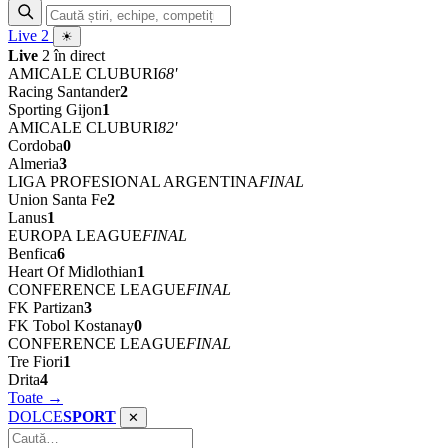
Live
2
☀
Live
2 în direct
AMICALE CLUBURI
68'
Racing Santander
2
Sporting Gijon
1
AMICALE CLUBURI
82'
Cordoba
0
Almeria
3
LIGA PROFESIONAL ARGENTINA
FINAL
Union Santa Fe
2
Lanus
1
EUROPA LEAGUE
FINAL
Benfica
6
Heart Of Midlothian
1
CONFERENCE LEAGUE
FINAL
FK Partizan
3
FK Tobol Kostanay
0
CONFERENCE LEAGUE
FINAL
Tre Fiori
1
Drita
4
Toate →
DOLCE
SPORT
✕