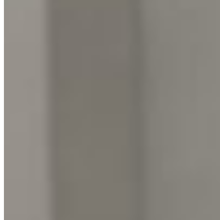
România a coborât pe locul 22 în clasamentul UEFA d
august 7, 2026
Fotbal Intern
Cornel Dinu are de plătit 28.862 de euro. Luna aceasta 
august 6, 2026
Cele mai citite din Fotbal Intern
1 · Top
Gică Hagi cere după fiecare meci datele a doi jucători
august 6, 2026
2 · Top
Ioan Varga avertizează. Se retrage din 2027. Viitoru
august 6, 2026
3 · Top