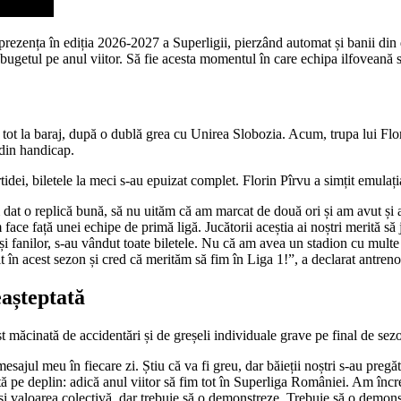
rezența în ediția 2026-2027 a Superligii, pierzând automat și banii din d
getul pe anul viitor. Să fie acesta momentul în care echipa ilfoveană sp
t tot la baraj, după o dublă grea cu Unirea Slobozia. Acum, trupa lui Flor
 din handicap.
tidei, biletele la meci s-au epuizat complet. Florin Pîrvu a simțit emulați
at o replică bună, să nu uităm că am marcat de două ori și am avut și al
m face față unei echipe de primă ligă. Jucătorii aceștia ai noștri merită s
și fanilor, s-au vândut toate biletele. Nu că am avea un stadion cu multe l
 în acest sezon și cred că merităm să fim în Liga 1!”, a declarat antrenor
eașteptată
ost măcinată de accidentări și de greșeli individuale grave pe final de s
ajul meu în fiecare zi. Știu că va fi greu, dar băieții noștri s-au pregăt
ă pe deplin: adică anul viitor să fim tot în Superliga României. Am încrede
t și valoarea colectivă, dar trebuie să o demonstreze. Trebuie să o demon