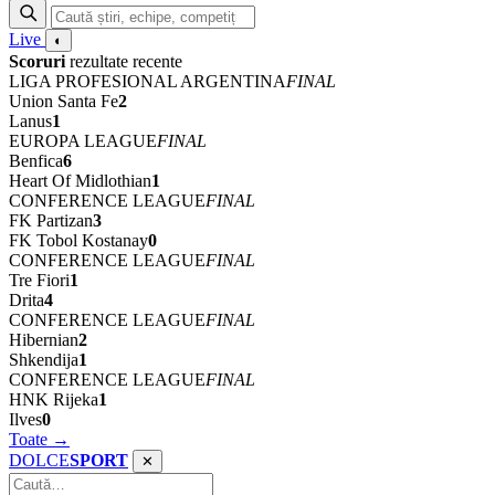
Live
◐
Scoruri
rezultate recente
LIGA PROFESIONAL ARGENTINA
FINAL
Union Santa Fe
2
Lanus
1
EUROPA LEAGUE
FINAL
Benfica
6
Heart Of Midlothian
1
CONFERENCE LEAGUE
FINAL
FK Partizan
3
FK Tobol Kostanay
0
CONFERENCE LEAGUE
FINAL
Tre Fiori
1
Drita
4
CONFERENCE LEAGUE
FINAL
Hibernian
2
Shkendija
1
CONFERENCE LEAGUE
FINAL
HNK Rijeka
1
Ilves
0
Toate →
DOLCE
SPORT
✕