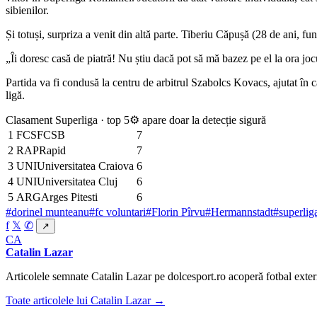
sibienilor.
Și totuși, surpriza a venit din altă parte. Tiberiu Căpușă (28 de ani, f
„Îi doresc casă de piatră! Nu știu dacă pot să mă bazez pe el la ora jocul
Partida va fi condusă la centru de arbitrul Szabolcs Kovacs, ajutat în 
ligă.
Clasament Superliga · top 5
⚙ apare doar la detecție sigură
1
FCS
FCSB
7
2
RAP
Rapid
7
3
UNI
Universitatea Craiova
6
4
UNI
Universitatea Cluj
6
5
ARG
Arges Pitesti
6
#dorinel munteanu
#fc voluntari
#Florin Pîrvu
#Hermannstadt
#superlig
f
𝕏
✆
↗
CA
Catalin Lazar
Articolele semnate Catalin Lazar pe dolcesport.ro acoperă fotbal extern
Toate articolele lui Catalin Lazar →