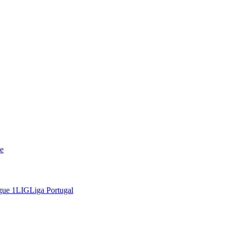
e
gue 1
LIG
Liga Portugal