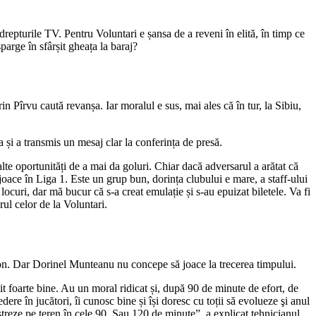
repturile TV. Pentru Voluntari e șansa de a reveni în elită, în timp ce
arge în sfârșit gheața la baraj?
in Pîrvu caută revanșa. Iar moralul e sus, mai ales că în tur, la Sibiu,
a și a transmis un mesaj clar la conferința de presă.
te oportunități de a mai da goluri. Chiar dacă adversarul a arătat că
ă joace în Liga 1. Este un grup bun, dorința clubului e mare, a staff-ului
ocuri, dar mă bucur că s-a creat emulație și s-au epuizat biletele. Va fi
ul celor de la Voluntari.
ezon. Dar Dorinel Munteanu nu concepe să joace la trecerea timpului.
it foarte bine. Au un moral ridicat și, după 90 de minute de efort, de
re în jucători, îi cunosc bine și își doresc cu toții să evolueze şi anul
streze pe teren în cele 90. Sau 120 de minute”, a explicat tehnicianul