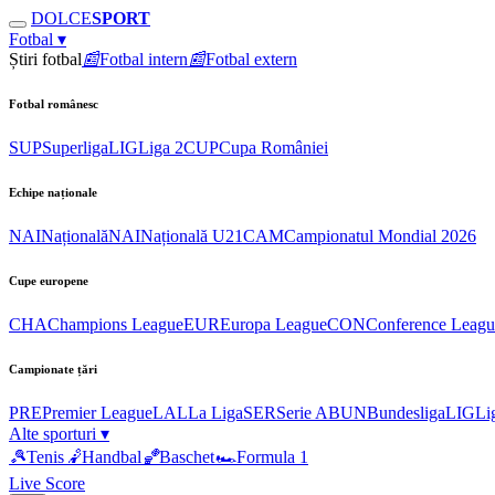
DOLCE
SPORT
Fotbal
▾
Știri fotbal
📰
Fotbal intern
📰
Fotbal extern
Fotbal românesc
SUP
Superliga
LIG
Liga 2
CUP
Cupa României
Echipe naționale
NAI
Națională
NAI
Națională U21
CAM
Campionatul Mondial 2026
Cupe europene
CHA
Champions League
EUR
Europa League
CON
Conference Leagu
Campionate țări
PRE
Premier League
LAL
La Liga
SER
Serie A
BUN
Bundesliga
LIG
Li
Alte sporturi
▾
🎾
Tenis
🤾
Handbal
🏀
Baschet
🏎
Formula 1
Live Score