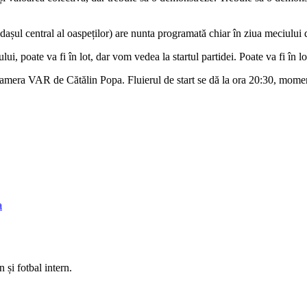
undașul central al oaspeților) are nunta programată chiar în ziua meciului
ui, poate va fi în lot, dar vom vedea la startul partidei. Poate va fi în l
camera VAR de Cătălin Popa. Fluierul de start se dă la ora 20:30, moment
a
 și fotbal intern.