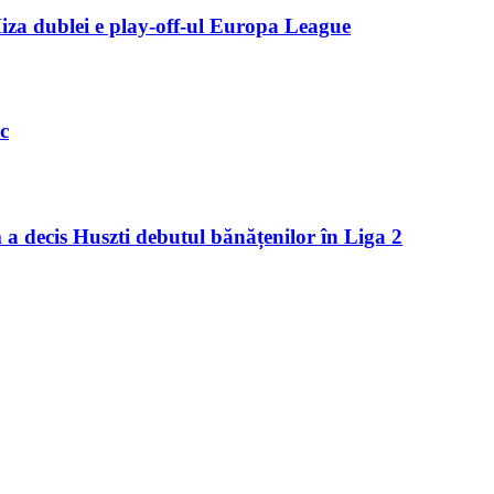
Miza dublei e play-off-ul Europa League
c
 a decis Huszti debutul bănățenilor în Liga 2