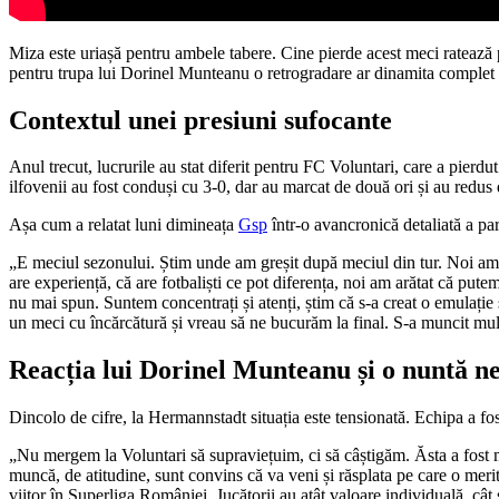
Miza este uriașă pentru ambele tabere. Cine pierde acest meci ratează p
pentru trupa lui Dorinel Munteanu o retrogradare ar dinamita complet bu
Contextul unei presiuni sufocante
Anul trecut, lucrurile au stat diferit pentru FC Voluntari, care a pierdu
ilfovenii au fost conduși cu 3-0, dar au marcat de două ori și au redus
Așa cum a relatat luni dimineața
Gsp
într-o avancronică detaliată a par
„E meciul sezonului. Știm unde am greșit după meciul din tur. Noi am d
are experiență, că are fotbaliști ce pot diferența, noi am arătat că pute
nu mai spun. Suntem concentrați și atenți, știm că s-a creat o emulație 
un meci cu încărcătură și vreau să ne bucurăm la final. S-a muncit mult
Reacția lui Dorinel Munteanu și o nuntă n
Dincolo de cifre, la Hermannstadt situația este tensionată. Echipa a f
„Nu mergem la Voluntari să supraviețuim, ci să câștigăm. Ăsta a fost mes
muncă, de atitudine, sunt convins că va veni și răsplata pe care o merit
viitor în Superliga României. Jucătorii au atât valoare individuală, câ