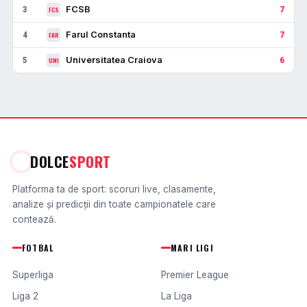
FCSB
3
7
FCS
Farul Constanta
4
7
FAR
Universitatea Craiova
5
6
UNI
DOLCE
SPORT
Platforma ta de sport: scoruri live, clasamente,
analize și predicții din toate campionatele care
contează.
FOTBAL
MARI LIGI
Superliga
Premier League
Liga 2
La Liga