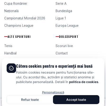
Cupa României
Serie A
Națională
Bundesliga
Campionatul Mondial 2026
Ligue 1
Champions League
Europa League
ALTE SPORTURI
DOLCESPORT
Tenis
Scoruri live
Handbal
Contact
Baschet
Publicitate
Câteva cookies pentru o experiență mai bună
Formula 1
Termeni și condiții
Folosim cookies necesare pentru funcționarea site-
Fotbal intern
ului. Cu acordul tău, activăm și statistici anonime și
publicitate personalizată. Detalii în
politica de cookies
.
Fotbal extern
Personalizează
Refuz toate
Accept toate
© 2026 DOLCESPORT. TOATE DREPTURILE REZERVATE.
Fotbal intern
Fotbal extern
Scoruri live
SCORURI, CLASAMENTE ȘI ANALIZE DIN TOATE COMPETIȚIILE