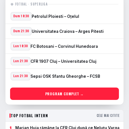
⚽ FOTBAL · SUPERLIGA
Petrolul Ploiesti – Oţelul
Dum 18:30
Universitatea Craiova – Arges Pitesti
Dum 21:30
FC Botosani – Corvinul Hunedoara
Lun 18:30
CFR 1907 Cluj – Universitatea Cluj
Lun 21:30
Sepsi OSK Sfantu Gheorghe – FCSB
Lun 21:30
PROGRAM COMPLET →
TOP FOTBAL INTERN
CELE MAI CITITE
1
Marian Huja rămâne la CFR Cluj după ce Neluțu Varga