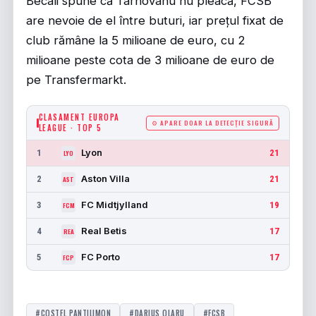
Becali spune că Târnovanu nu pleacă, FCSB
are nevoie de el între buturi, iar prețul fixat de
club rămâne la 5 milioane de euro, cu 2
milioane peste cota de 3 milioane de euro de
pe Transfermarkt.
CLASAMENT EUROPA
⚙ APARE DOAR LA DETECȚIE SIGURĂ
LEAGUE · TOP 5
Lyon
1
21
LYO
Aston Villa
2
21
AST
FC Midtjylland
3
19
FCM
Real Betis
4
17
REA
FC Porto
5
17
FCP
#COSTEL PANTILIMON
#DARIUS OLARU
#FCSB