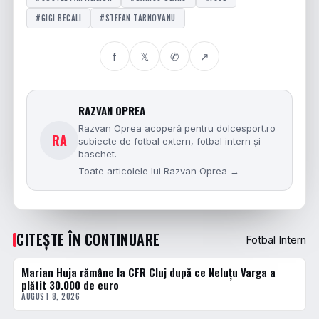
#GIGI BECALI
#STEFAN TARNOVANU
f
𝕏
✆
↗
RAZVAN OPREA
Razvan Oprea acoperă pentru dolcesport.ro
RA
subiecte de fotbal extern, fotbal intern și
baschet.
Toate articolele lui Razvan Oprea →
CITEȘTE ÎN CONTINUARE
Fotbal Intern
Marian Huja rămâne la CFR Cluj după ce Neluțu Varga a
FOTBAL INTERN
plătit 30.000 de euro
AUGUST 8, 2026