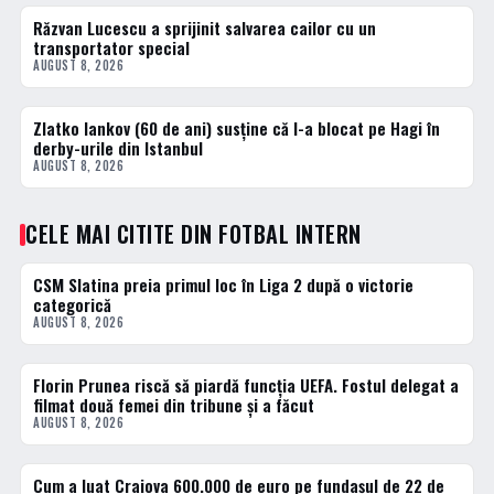
Răzvan Lucescu a sprijinit salvarea cailor cu un
DIVERSE
transportator special
AUGUST 8, 2026
Zlatko Iankov (60 de ani) susține că l-a blocat pe Hagi în
FOTBAL EXTERN
derby-urile din Istanbul
AUGUST 8, 2026
CELE MAI CITITE DIN FOTBAL INTERN
CSM Slatina preia primul loc în Liga 2 după o victorie
1 · TOP
categorică
AUGUST 8, 2026
Florin Prunea riscă să piardă funcția UEFA. Fostul delegat a
2 · TOP
filmat două femei din tribune și a făcut
AUGUST 8, 2026
Cum a luat Craiova 600.000 de euro pe fundașul de 22 de
3 · TOP