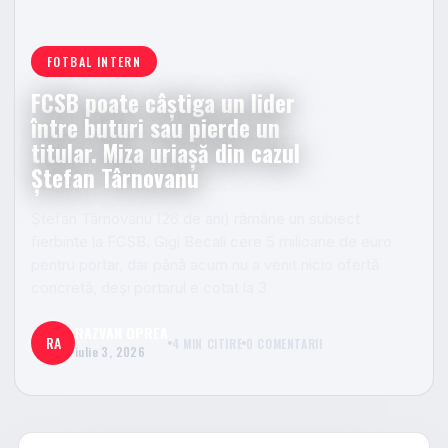
FOTBAL INTERN
FCSB poate câștiga un lider
între buturi sau pierde un
titular. Miza uriașă din cazul
Ștefan Târnovanu
Ștefan Târnovanu (26 de ani) rămâne un subiect
fierbinte la FCSB. Gigi Becali cere 5 milioane de euro
pentru portar, dar până acum nu a venit nicio ofertă
concretă, deși portarul e cotat la 3
RAZVAN OPREA
RA
4 MIN CITIRE
0 COMENTARII
iulie 3, 2026