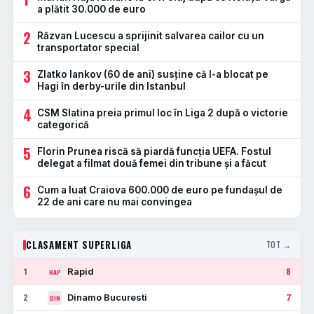
a plătit 30.000 de euro
2
Răzvan Lucescu a sprijinit salvarea cailor cu un
transportator special
3
Zlatko Iankov (60 de ani) susține că l-a blocat pe
Hagi în derby-urile din Istanbul
4
CSM Slatina preia primul loc în Liga 2 după o victorie
categorică
5
Florin Prunea riscă să piardă funcția UEFA. Fostul
delegat a filmat două femei din tribune și a făcut
6
Cum a luat Craiova 600.000 de euro pe fundașul de
22 de ani care nu mai convingea
CLASAMENT SUPERLIGA
TOT →
Rapid
1
8
RAP
Dinamo Bucuresti
2
7
DIN