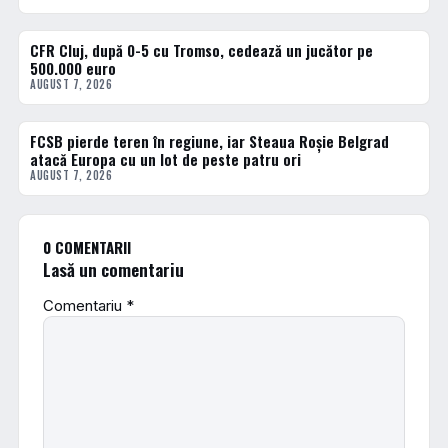
CFR Cluj, după 0-5 cu Tromso, cedează un jucător pe
FOTBAL INTERN
500.000 euro
AUGUST 7, 2026
FCSB pierde teren în regiune, iar Steaua Roșie Belgrad
FOTBAL EXTERN
atacă Europa cu un lot de peste patru ori
AUGUST 7, 2026
0 COMENTARII
Lasă un comentariu
Comentariu
*