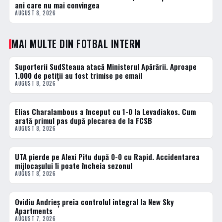
ani care nu mai convingea
AUGUST 8, 2026
MAI MULTE DIN FOTBAL INTERN
Suporterii SudSteaua atacă Ministerul Apărării. Aproape
FOTBAL INTERN
1.000 de petiții au fost trimise pe email
AUGUST 8, 2026
Elias Charalambous a început cu 1-0 la Levadiakos. Cum
FOTBAL INTERN
arată primul pas după plecarea de la FCSB
AUGUST 8, 2026
UTA pierde pe Alexi Pitu după 0-0 cu Rapid. Accidentarea
FOTBAL INTERN
mijlocașului îi poate încheia sezonul
AUGUST 8, 2026
Ovidiu Andrieș preia controlul integral la New Sky
FOTBAL INTERN
Apartments
AUGUST 7, 2026