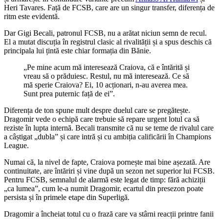
Heri Tavares. Față de FCSB, care are un singur transfer, diferența de
ritm este evidentă.
Dar Gigi Becali, patronul FCSB, nu a arătat niciun semn de recul.
El a mutat discuția în registrul clasic al rivalității și a spus deschis că
principala lui țintă este chiar formația din Bănie.
„Pe mine acum mă interesează Craiova, că e întărită și
vreau să o prăduiesc. Restul, nu mă interesează. Ce să
mă sperie Craiova? Ei, 10 acționari, n-au averea mea.
Sunt prea puternic față de ei”.
Diferența de ton spune mult despre duelul care se pregătește.
Dragomir vede o echipă care trebuie să repare urgent lotul ca să
reziste în lupta internă. Becali transmite că nu se teme de rivalul care
a câștigat „dubla” și care intră și cu ambiția calificării în Champions
League.
Numai că, la nivel de fapte, Craiova pornește mai bine așezată. Are
continuitate, are întăriri și vine după un sezon net superior lui FCSB.
Pentru FCSB, semnalul de alarmă este legat de timp: fără achiziții
„ca lumea”, cum le-a numit Dragomir, ecartul din presezon poate
persista și în primele etape din Superligă.
Dragomir a încheiat totul cu o frază care va stârni reacții printre fanii