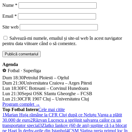
Nume
*
Email
*
Site web
Salvează-mi numele, emailul și site-ul web în acest navigator
pentru data viitoare când o să comentez.
Agenda
⚽ Fotbal · Superliga
Dum 18:30
Petrolul Ploiesti – Oţelul
Dum 21:30
Universitatea Craiova – Arges Pitesti
Lun 18:30
FC Botosani – Corvinul Hunedoara
Lun 21:30
Sepsi OSK Sfantu Gheorghe – FCSB
Lun 21:30
CFR 1907 Cluj – Universitatea Cluj
Program complet →
Top Fotbal Intern
Cele mai citite
1
Marian Huja rămâne la CFR Cluj după ce Neluțu Varga a plătit
30.000 de euro
2
Răzvan Lucescu a sprijinit salvarea cailor cu un
transportator special
3
Zlatko Iankov (60 de ani) susține că l-a blocat
pe Hagi în derby-urile din Istanbul
4
CSM Slatina preia primul loc în