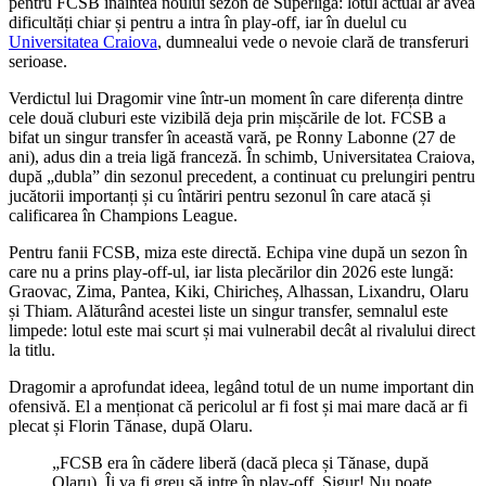
pentru FCSB înaintea noului sezon de Superligă: lotul actual ar avea
dificultăți chiar și pentru a intra în play-off, iar în duelul cu
Universitatea Craiova
, dumnealui vede o nevoie clară de transferuri
serioase.
Verdictul lui Dragomir vine într-un moment în care diferența dintre
cele două cluburi este vizibilă deja prin mișcările de lot. FCSB a
bifat un singur transfer în această vară, pe Ronny Labonne (27 de
ani), adus din a treia ligă franceză. În schimb, Universitatea Craiova,
după „dubla” din sezonul precedent, a continuat cu prelungiri pentru
jucătorii importanți și cu întăriri pentru sezonul în care atacă și
calificarea în Champions League.
Pentru fanii FCSB, miza este directă. Echipa vine după un sezon în
care nu a prins play-off-ul, iar lista plecărilor din 2026 este lungă:
Graovac, Zima, Pantea, Kiki, Chiricheș, Alhassan, Lixandru, Olaru
și Thiam. Alăturând acestei liste un singur transfer, semnalul este
limpede: lotul este mai scurt și mai vulnerabil decât al rivalului direct
la titlu.
Dragomir a aprofundat ideea, legând totul de un nume important din
ofensivă. El a menționat că pericolul ar fi fost și mai mare dacă ar fi
plecat și Florin Tănase, după Olaru.
„FCSB era în cădere liberă (dacă pleca și Tănase, după
Olaru). Îi va fi greu să intre în play-off. Sigur! Nu poate