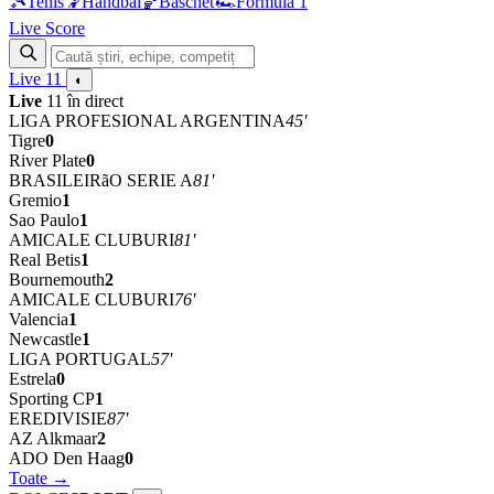
🎾
Tenis
🤾
Handbal
🏀
Baschet
🏎
Formula 1
Live Score
Live
11
◐
Live
11 în direct
LIGA PROFESIONAL ARGENTINA
45'
Tigre
0
River Plate
0
BRASILEIRãO SERIE A
81'
Gremio
1
Sao Paulo
1
AMICALE CLUBURI
81'
Real Betis
1
Bournemouth
2
AMICALE CLUBURI
76'
Valencia
1
Newcastle
1
LIGA PORTUGAL
57'
Estrela
0
Sporting CP
1
EREDIVISIE
87'
AZ Alkmaar
2
ADO Den Haag
0
Toate →