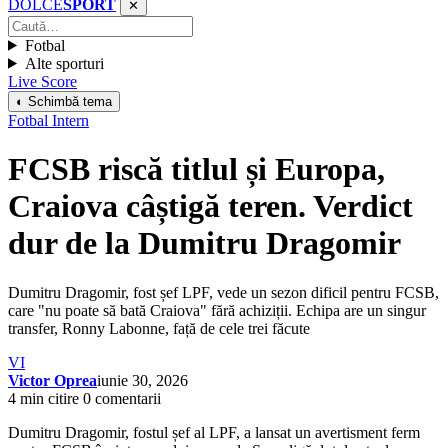
DOLCE
SPORT
✕
Fotbal
Alte sporturi
Live Score
◐ Schimbă tema
Fotbal Intern
FCSB riscă titlul și Europa,
Craiova câștigă teren. Verdict
dur de la Dumitru Dragomir
Dumitru Dragomir, fost șef LPF, vede un sezon dificil pentru FCSB,
care "nu poate să bată Craiova" fără achiziții. Echipa are un singur
transfer, Ronny Labonne, față de cele trei făcute
VI
Victor Oprea
iunie 30, 2026
4 min citire
0 comentarii
Dumitru Dragomir, fostul șef al LPF, a lansat un avertisment ferm