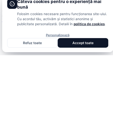
Câteva cookies pentru o experiență mai
Termeni și condiții
bună
© 2026 DolceSport. Toate drepturile rezervate.
Scoruri, clasamente
Folosim cookies necesare pentru funcționarea site-ului.
și analize din toate competițiile
Cu acordul tău, activăm și statistici anonime și
Fotbal intern
Fotbal extern
Scoruri live
publicitate personalizată. Detalii în
politica de cookies
.
Personalizează
Refuz toate
Accept toate