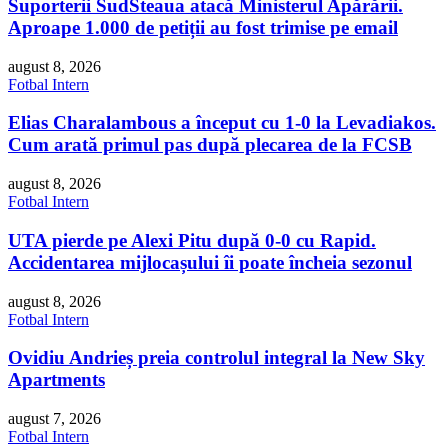
Suporterii SudSteaua atacă Ministerul Apărării.
Aproape 1.000 de petiții au fost trimise pe email
august 8, 2026
Fotbal Intern
Elias Charalambous a început cu 1-0 la Levadiakos.
Cum arată primul pas după plecarea de la FCSB
august 8, 2026
Fotbal Intern
UTA pierde pe Alexi Pitu după 0-0 cu Rapid.
Accidentarea mijlocașului îi poate încheia sezonul
august 8, 2026
Fotbal Intern
Ovidiu Andrieș preia controlul integral la New Sky
Apartments
august 7, 2026
Fotbal Intern