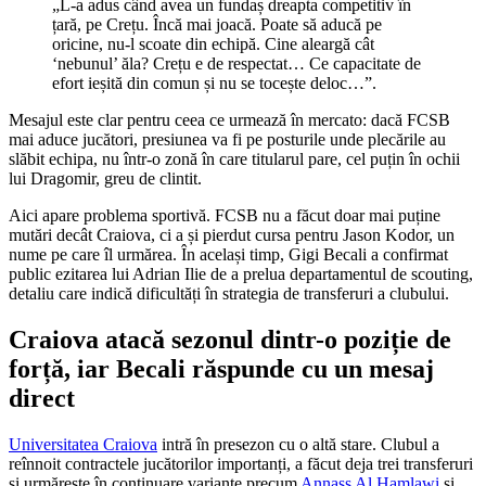
„L-a adus când avea un fundaș dreapta competitiv în
țară, pe Crețu. Încă mai joacă. Poate să aducă pe
oricine, nu-l scoate din echipă. Cine aleargă cât
‘nebunul’ ăla? Crețu e de respectat… Ce capacitate de
efort ieșită din comun și nu se tocește deloc…”.
Mesajul este clar pentru ceea ce urmează în mercato: dacă FCSB
mai aduce jucători, presiunea va fi pe posturile unde plecările au
slăbit echipa, nu într-o zonă în care titularul pare, cel puțin în ochii
lui Dragomir, greu de clintit.
Aici apare problema sportivă. FCSB nu a făcut doar mai puține
mutări decât Craiova, ci a și pierdut cursa pentru Jason Kodor, un
nume pe care îl urmărea. În același timp, Gigi Becali a confirmat
public ezitarea lui Adrian Ilie de a prelua departamentul de scouting,
detaliu care indică dificultăți în strategia de transferuri a clubului.
Craiova atacă sezonul dintr-o poziție de
forță, iar Becali răspunde cu un mesaj
direct
Universitatea Craiova
intră în presezon cu o altă stare. Clubul a
reînnoit contractele jucătorilor importanți, a făcut deja trei transferuri
și urmărește în continuare variante precum
Annass Al Hamlawi
și