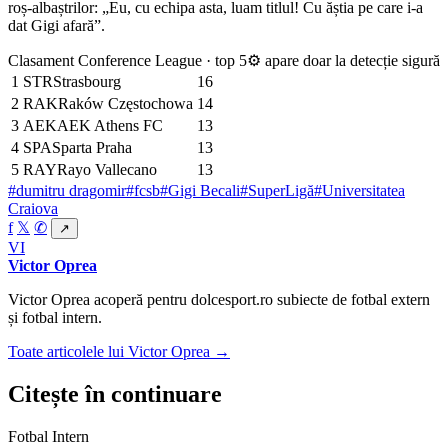
roș-albaștrilor: „Eu, cu echipa asta, luam titlul! Cu ăștia pe care i-a
dat Gigi afară”.
Clasament Conference League · top 5
⚙ apare doar la detecție sigură
1
STR
Strasbourg
16
2
RAK
Raków Częstochowa
14
3
AEK
AEK Athens FC
13
4
SPA
Sparta Praha
13
5
RAY
Rayo Vallecano
13
#dumitru dragomir
#fcsb
#Gigi Becali
#SuperLigă
#Universitatea
Craiova
f
𝕏
✆
↗
VI
Victor Oprea
Victor Oprea acoperă pentru dolcesport.ro subiecte de fotbal extern
și fotbal intern.
Toate articolele lui Victor Oprea →
Citește în continuare
Fotbal Intern