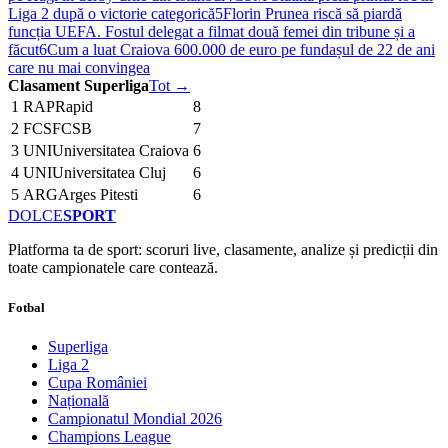
Liga 2 după o victorie categorică
5
Florin Prunea riscă să piardă
funcția UEFA. Fostul delegat a filmat două femei din tribune și a
făcut
6
Cum a luat Craiova 600.000 de euro pe fundașul de 22 de ani
care nu mai convingea
Clasament Superliga
Tot →
1
RAP
Rapid
8
2
FCS
FCSB
7
3
UNI
Universitatea Craiova
6
4
UNI
Universitatea Cluj
6
5
ARG
Arges Pitesti
6
DOLCE
SPORT
Platforma ta de sport: scoruri live, clasamente, analize și predicții din
toate campionatele care contează.
Fotbal
Superliga
Liga 2
Cupa României
Națională
Campionatul Mondial 2026
Champions League