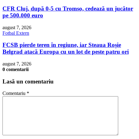
CFR Cluj, după 0-5 cu Tromso, cedează un jucător
pe 500.000 euro
august 7, 2026
Fotbal Extern
FCSB pierde teren în regiune, iar Steaua Roșie
Belgrad atacă Europa cu un lot de peste patru ori
august 7, 2026
0 comentarii
Lasă un comentariu
Comentariu
*