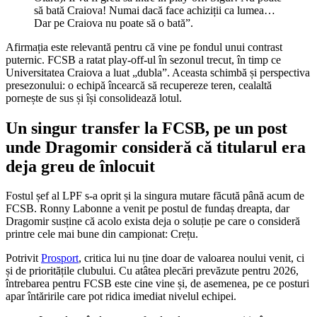
să bată Craiova! Numai dacă face achiziții ca lumea…
Dar pe Craiova nu poate să o bată”.
Afirmația este relevantă pentru că vine pe fondul unui contrast
puternic. FCSB a ratat play-off-ul în sezonul trecut, în timp ce
Universitatea Craiova a luat „dubla”. Aceasta schimbă și perspectiva
presezonului: o echipă încearcă să recupereze teren, cealaltă
pornește de sus și își consolidează lotul.
Un singur transfer la FCSB, pe un post
unde Dragomir consideră că titularul era
deja greu de înlocuit
Fostul șef al LPF s-a oprit și la singura mutare făcută până acum de
FCSB. Ronny Labonne a venit pe postul de fundaș dreapta, dar
Dragomir susține că acolo exista deja o soluție pe care o consideră
printre cele mai bune din campionat: Crețu.
Potrivit
Prosport
, critica lui nu ține doar de valoarea noului venit, ci
și de prioritățile clubului. Cu atâtea plecări prevăzute pentru 2026,
întrebarea pentru FCSB este cine vine și, de asemenea, pe ce posturi
apar întăririle care pot ridica imediat nivelul echipei.