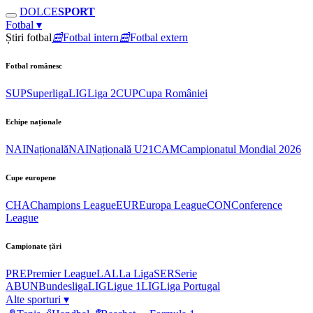
DOLCE
SPORT
Fotbal
▾
Știri fotbal
📰
Fotbal intern
📰
Fotbal extern
Fotbal românesc
SUP
Superliga
LIG
Liga 2
CUP
Cupa României
Echipe naționale
NAI
Națională
NAI
Națională U21
CAM
Campionatul Mondial 2026
Cupe europene
CHA
Champions League
EUR
Europa League
CON
Conference
League
Campionate țări
PRE
Premier League
LAL
La Liga
SER
Serie
A
BUN
Bundesliga
LIG
Ligue 1
LIG
Liga Portugal
Alte sporturi
▾