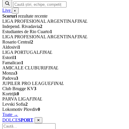
Live
◐
Scoruri
rezultate recente
LIGA PROFESIONAL ARGENTINA
FINAL
Independ. Rivadavia
2
Estudiantes de Rio Cuarto
1
LIGA PROFESIONAL ARGENTINA
FINAL
Rosario Central
2
Aldosivi
1
LIGA PORTUGAL
FINAL
Estoril
1
Famalicao
1
AMICALE CLUBURI
FINAL
Monza
3
Padova
3
JUPILER PRO LEAGUE
FINAL
Club Brugge KV
3
Kortrijk
0
PARVA LIGA
FINAL
Levski Sofia
2
Lokomotiv Plovdiv
0
Toate →
DOLCE
SPORT
✕