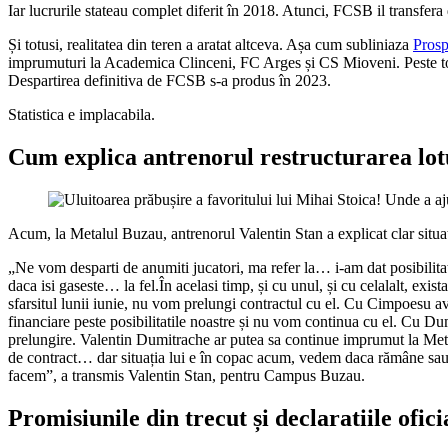
Iar lucrurile stateau complet diferit în 2018. Atunci, FCSB il transfe
Și totusi, realitatea din teren a aratat altceva. Așa cum subliniaza
Prosp
imprumuturi la Academica Clinceni, FC Arges și CS Mioveni. Peste tot a 
Despartirea definitiva de FCSB s-a produs în 2023.
Statistica e implacabila.
Cum explica antrenorul restructurarea lot
Acum, la Metalul Buzau, antrenorul Valentin Stan a explicat clar situația
„Ne vom desparti de anumiti jucatori, ma refer la… i-am dat posibilitatea
daca isi gaseste… la fel.În acelasi timp, și cu unul, și cu celalalt, exi
sfarsitul lunii iunie, nu vom prelungi contractul cu el. Cu Cimpoesu av
financiare peste posibilitatile noastre și nu vom continua cu el. Cu Dum
prelungire. Valentin Dumitrache ar putea sa continue imprumut la Meta
de contract… dar situația lui e în copac acum, vedem daca rămâne sau 
facem”, a transmis Valentin Stan, pentru Campus Buzau.
Promisiunile din trecut și declaratiile ofici