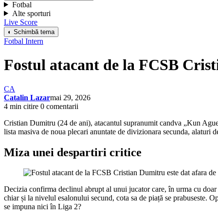
Fotbal
Alte sporturi
Live Score
◐ Schimbă tema
Fotbal Intern
Fostul atacant de la FCSB Crist
CA
Catalin Lazar
mai 29, 2026
4 min citire
0 comentarii
Cristian Dumitru (24 de ani), atacantul supranumit candva „Kun Aguero
lista masiva de noua plecari anuntate de divizionara secunda, alatur
Miza unei despartiri critice
Decizia confirma declinul abrupt al unui jucator care, în urma cu doar c
chiar și la nivelul esalonului secund, cota sa de piață se prabuseste. O
se impuna nici în Liga 2?