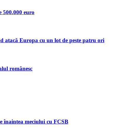
e 500.000 euro
d atacă Europa cu un lot de peste patru ori
alul românesc
de înaintea meciului cu FCSB