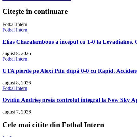
Citește în continuare
Fotbal Intern
Fotbal Intern
Elias Charalambous a început cu 1-0 la Levadiakos.
august 8, 2026
Fotbal Intern
UTA pierde pe Alexi Pitu după 0-0 cu Rapid. Accidenta
august 8, 2026
Fotbal Intern
Ovidiu Andrieș preia controlul integral la New Sky 
august 7, 2026
Cele mai citite din Fotbal Intern