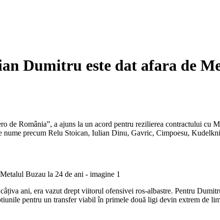
ian Dumitru este dat afara de Me
 de România”, a ajuns la un acord pentru rezilierea contractului cu Met
i de nume precum Relu Stoican, Iulian Dinu, Gavric, Cimpoesu, Kudelkni
âțiva ani, era vazut drept viitorul ofensivei ros-albastre. Pentru Dumitru
ptiunile pentru un transfer viabil în primele două ligi devin extrem de li