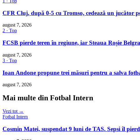
1 · Top
CFR Cluj, după 0-5 cu Tromso, cedează un jucător p
august 7, 2026
2 · Top
FCSB pierde teren în regiune, iar Steaua Roșie Belgra
august 7, 2026
3 · Top
Ioan Andone propune trei măsuri pentru a salva fotb
august 7, 2026
Mai multe din Fotbal Intern
Vezi tot →
Fotbal Intern
Cosmin Matei, suspendat 9 luni de TAS. Sepsi îl pier