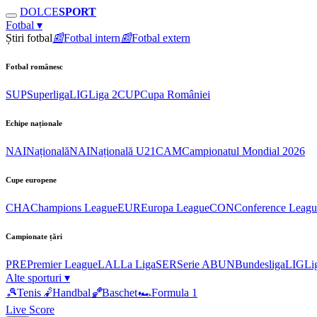
DOLCE
SPORT
Fotbal
▾
Știri fotbal
📰
Fotbal intern
📰
Fotbal extern
Fotbal românesc
SUP
Superliga
LIG
Liga 2
CUP
Cupa României
Echipe naționale
NAI
Națională
NAI
Națională U21
CAM
Campionatul Mondial 2026
Cupe europene
CHA
Champions League
EUR
Europa League
CON
Conference Leagu
Campionate țări
PRE
Premier League
LAL
La Liga
SER
Serie A
BUN
Bundesliga
LIG
Li
Alte sporturi
▾
🎾
Tenis
🤾
Handbal
🏀
Baschet
🏎
Formula 1
Live Score