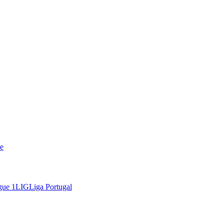
e
gue 1
LIG
Liga Portugal