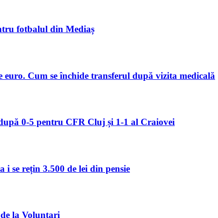
tru fotbalul din Mediaș
 euro. Cum se închide transferul după vizita medicală
upă 0-5 pentru CFR Cluj și 1-1 al Craiovei
i se rețin 3.500 de lei din pensie
 de la Voluntari