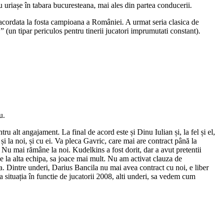
 uriașe în tabara bucuresteana, mai ales din partea conducerii.
a acordata la fosta campioana a României. A urmat seria clasica de
(un tipar periculos pentru tinerii jucatori imprumutati constant).
u.
u alt angajament. La final de acord este și Dinu Iulian și, la fel și el,
și la noi, și cu ei. Va pleca Gavric, care mai are contract până la
 Nu mai rămâne la noi. Kudelkins a fost dorit, dar a avut pretentii
ce la alta echipa, sa joace mai mult. Nu am activat clauza de
. Dintre underi, Darius Bancila nu mai avea contract cu noi, e liber
ituația în functie de jucatorii 2008, alti underi, sa vedem cum