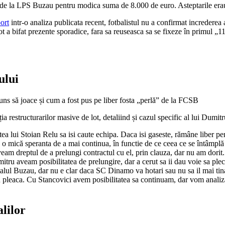
ra de la LPS Buzau pentru modica suma de 8.000 de euro. Asteptarile erau
ort
intr-o analiza publicata recent, fotbalistul nu a confirmat incredere
bifat prezente sporadice, fara sa reuseasca sa se fixeze în primul „11” 
ului
 restructurarilor masive de lot, detaliind și cazul specific al lui Dumitr
 lui Stoian Relu sa isi caute echipa. Daca isi gaseste, rămâne liber pentr
sta o mică speranta de a mai continua, în functie de ce ceea ce se întâmplă 
eam dreptul de a prelungi contractul cu el, prin clauza, dar nu am dorit.
itru aveam posibilitatea de prelungire, dar a cerut sa ii dau voie sa ple
lul Buzau, dar nu e clar daca SC Dinamo va hotari sau nu sa il mai tina
pleaca. Cu Stancovici avem posibilitatea sa continuam, dar vom analiza s
alilor