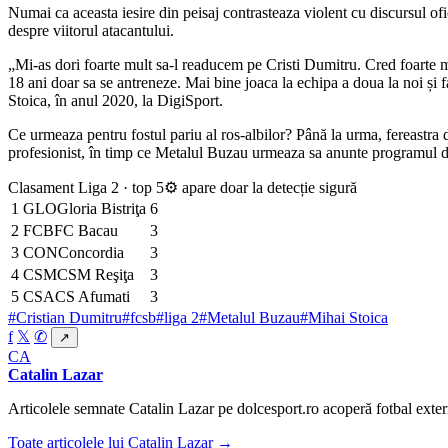
Numai ca aceasta iesire din peisaj contrasteaza violent cu discursul of
despre viitorul atacantului.
„Mi-as dori foarte mult sa-l readucem pe Cristi Dumitru. Cred foarte mul
18 ani doar sa se antreneze. Mai bine joaca la echipa a doua la noi și f
Stoica, în anul 2020, la DigiSport.
Ce urmeaza pentru fostul pariu al ros-albilor? Până la urma, fereastra d
profesionist, în timp ce Metalul Buzau urmeaza sa anunte programul de
Clasament Liga 2 · top 5
⚙ apare doar la detecție sigură
1
GLO
Gloria Bistriţa
6
2
FCB
FC Bacau
3
3
CON
Concordia
3
4
CSM
CSM Reşiţa
3
5
CSA
CS Afumati
3
#Cristian Dumitru
#fcsb
#liga 2
#Metalul Buzau
#Mihai Stoica
f
𝕏
✆
↗
CA
Catalin Lazar
Articolele semnate Catalin Lazar pe dolcesport.ro acoperă fotbal extern
Toate articolele lui Catalin Lazar →