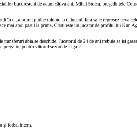
icialilor bucuresteni de acum câțiva ani. Mihai Stoica, președintele Consi
t în el, a primit putine minute la Clinceni, fara sa le reprosez ceva cel
ace mai apoi pasul la prima. Cristi este un jucator de profilul lui Kun A
e transferuri abia se deschide. Jucatorul de 24 de ani trebuie sa isi gas
 pregatire pentru viitorul sezon de Liga 2.
 și fotbal intern.