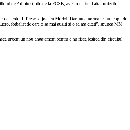
liului de Administratie de la FCSB, avea o cu totul alta proiectie
or de acolo. E firesc sa joci cu Merloi. Dar, nu e normal ca un copil de
guero, fotbalist de care o sa mai auziti și o sa ma citati”, spunea MM
easca urgent un nou angajament pentru a nu risca iesirea din circuitul