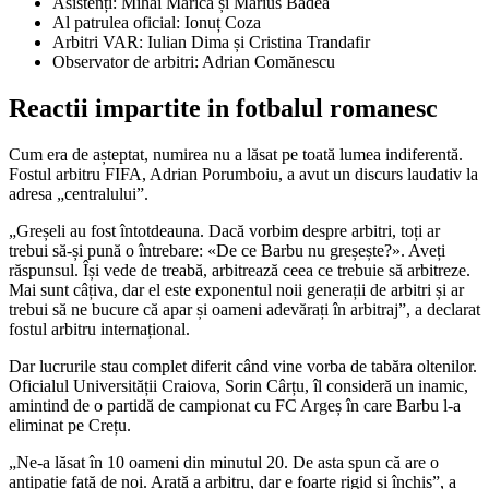
Asistenți: Mihai Marica și Marius Badea
Al patrulea oficial: Ionuț Coza
Arbitri VAR: Iulian Dima și Cristina Trandafir
Observator de arbitri: Adrian Comănescu
Reactii impartite in fotbalul romanesc
Cum era de așteptat, numirea nu a lăsat pe toată lumea indiferentă.
Fostul arbitru FIFA, Adrian Porumboiu, a avut un discurs laudativ la
adresa „centralului”.
„Greșeli au fost întotdeauna. Dacă vorbim despre arbitri, toți ar
trebui să-și pună o întrebare: «De ce Barbu nu greșește?». Aveți
răspunsul. Își vede de treabă, arbitrează ceea ce trebuie să arbitreze.
Mai sunt câțiva, dar el este exponentul noii generații de arbitri și ar
trebui să ne bucure că apar și oameni adevărați în arbitraj”, a declarat
fostul arbitru internațional.
Dar lucrurile stau complet diferit când vine vorba de tabăra oltenilor.
Oficialul Universității Craiova, Sorin Cârțu, îl consideră un inamic,
amintind de o partidă de campionat cu FC Argeș în care Barbu l-a
eliminat pe Crețu.
„Ne-a lăsat în 10 oameni din minutul 20. De asta spun că are o
antipatie față de noi. Arată a arbitru, dar e foarte rigid și închis”, a