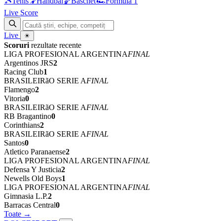
🎾
Tenis
🤾
Handbal
🏀
Baschet
🏎
Formula 1
Live Score
Live
☀
Scoruri
rezultate recente
LIGA PROFESIONAL ARGENTINA
FINAL
Argentinos JRS
2
Racing Club
1
BRASILEIRãO SERIE A
FINAL
Flamengo
2
Vitoria
0
BRASILEIRãO SERIE A
FINAL
RB Bragantino
0
Corinthians
2
BRASILEIRãO SERIE A
FINAL
Santos
0
Atletico Paranaense
2
LIGA PROFESIONAL ARGENTINA
FINAL
Defensa Y Justicia
2
Newells Old Boys
1
LIGA PROFESIONAL ARGENTINA
FINAL
Gimnasia L.P.
2
Barracas Central
0
Toate →