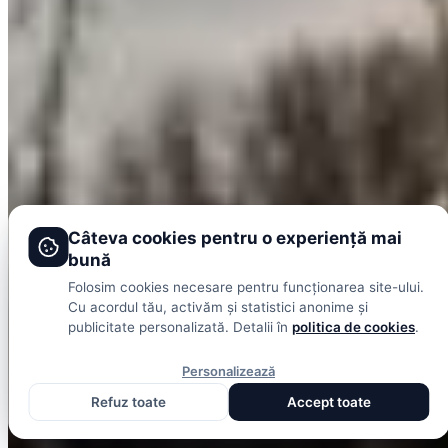
Tenis
Handbal
Baschet
Formula 1
Fotbal intern
Fotbal extern
DolceSport
Scoruri live
Contact
Publicitate
Câteva cookies pentru o experiență mai
Termeni și condiții
bună
© 2026 DolceSport. Toate drepturile rezervate.
Scoruri, clasamente
Folosim cookies necesare pentru funcționarea site-ului.
și analize din toate competițiile
Cu acordul tău, activăm și statistici anonime și
Fotbal intern
Fotbal extern
Scoruri live
publicitate personalizată. Detalii în
politica de cookies
.
Personalizează
Refuz toate
Accept toate