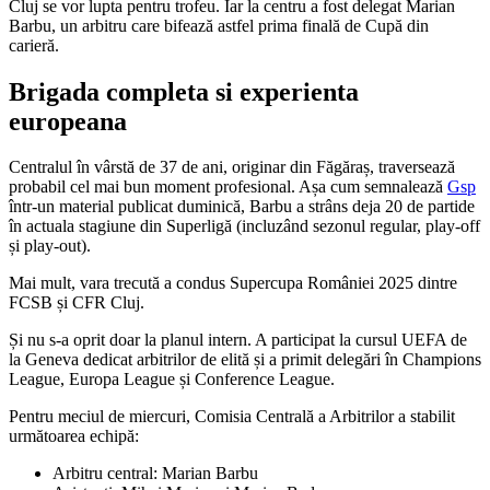
Cluj se vor lupta pentru trofeu. Iar la centru a fost delegat Marian
Barbu, un arbitru care bifează astfel prima finală de Cupă din
carieră.
Brigada completa si experienta
europeana
Centralul în vârstă de 37 de ani, originar din Făgăraș, traversează
probabil cel mai bun moment profesional. Așa cum semnalează
Gsp
într-un material publicat duminică, Barbu a strâns deja 20 de partide
în actuala stagiune din Superligă (incluzând sezonul regular, play-off
și play-out).
Mai mult, vara trecută a condus Supercupa României 2025 dintre
FCSB și CFR Cluj.
Și nu s-a oprit doar la planul intern. A participat la cursul UEFA de
la Geneva dedicat arbitrilor de elită și a primit delegări în Champions
League, Europa League și Conference League.
Pentru meciul de miercuri, Comisia Centrală a Arbitrilor a stabilit
următoarea echipă:
Arbitru central: Marian Barbu