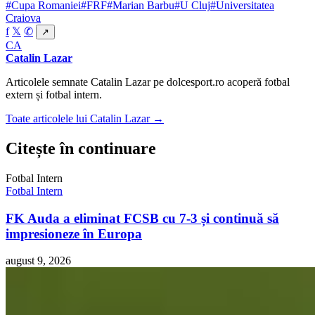
#Cupa Romaniei
#FRF
#Marian Barbu
#U Cluj
#Universitatea
Craiova
f
𝕏
✆
↗
CA
Catalin Lazar
Articolele semnate Catalin Lazar pe dolcesport.ro acoperă fotbal
extern și fotbal intern.
Toate articolele lui Catalin Lazar →
Citește în continuare
Fotbal Intern
Fotbal Intern
FK Auda a eliminat FCSB cu 7-3 și continuă să
impresioneze în Europa
august 9, 2026
Fotbal Intern
Alejandro Bran, noul mijlocaș al Petrolului, a găsit