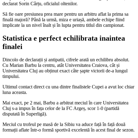
declarat Sorin Cârțu, oficialul oltenilor.
Să fie oare presiunea prea mare pentru un arbitru aflat la prima sa
finală majoră? Până la urmă, miza e uriașă, ambele echipe fiind
implicate la un nivel înalt și în lupta pentru titlul din campionat.
Statistica e perfect echilibrata inaintea
finalei
Dincolo de declarații și antipatii, cifrele arată un echilibru absolut.
Cu Marian Barbu la centru, atât Universitatea Craiova, cât și
Universitatea Cluj au obținut exact câte șapte victorii de-a lungul
timpului.
Ultimul contact direct cu una dintre finalistele Cupei a avut loc chiar
luna aceasta.
Mai exact, pe 2 mai, Barbu a arbitrat meciul în care Universitatea
Cluj s-a impus în fața celor de la FC Argeș, scor 1-0 (partidă
disputată în Superligă).
Meciul cu trofeul pe masă de la Sibiu va aduce față în față două
formații aflate într-o formă sportivă excelentă în acest final de sezon.