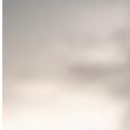
august 8, 2026
0 comentarii
Lasă un comentariu
Comentariu
*
Nume
*
Email
*
Site web
Salvează-mi numele, emailul și site-ul web în acest navigator
pentru data viitoare când o să comentez.