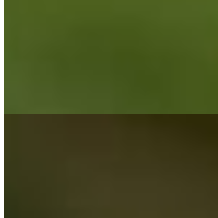
Superliga surprinzător de intensă
august 9, 2026
Fotbal Extern
KuPS a remizat din nou, 1-1 cu TPS Kurpu. Liderul
finlandez a arătat vulnerabilitate înainte de returul
august 9, 2026
Cele mai citite din Fotbal Intern
1 · Top
KuPS a primit gol în minutul 90+2 și a încheiat o
serie de victorii
august 9, 2026
2 · Top
Bologna analizează transferul lui Ștefan Baiaram de
la Universitatea Craiova