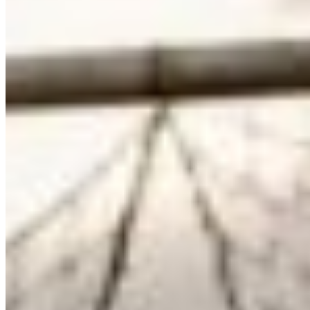
Agenda
⚽ Fotbal · Champions League
Mar 18:00
Kairat Almaty – Levski Sofia
Mar 19:00
Sabah FA – Aarhus
Mar 19:00
Bodo/Glimt – Union St. Gilloise
Mar 20:00
Kauno Žalgiris – Dinamo Zagreb
Mar 20:30
NEC Nijmegen – Olympiakos Piraeus
Program complet →
Top Fotbal Intern
Cele mai citite
1
FK Auda a eliminat FCSB cu 7-3 și continuă să impresioneze în
Europa
2
Alejandro Bran, noul mijlocaș al Petrolului, a găsit
Superliga surprinzător de intensă
3
KuPS a remizat din nou, 1-1 cu
TPS Kurpu. Liderul finlandez a arătat vulnerabilitate înainte de
returul
4
KuPS a primit gol în minutul 90+2 și a încheiat o serie de
victorii
5
Bologna analizează transferul lui Ștefan Baiaram de la
Universitatea Craiova
6
Giovanni Becali a propus un jucător la
Bologna pentru 5-6 milioane de euro
Clasament Superliga
Tot →
1
ARG
Arges Pitesti
9
2
RAP
Rapid
8
3
DIN
Dinamo Bucuresti
7
4
FCS
FCSB
7
5
FAR
Farul Constanta
7