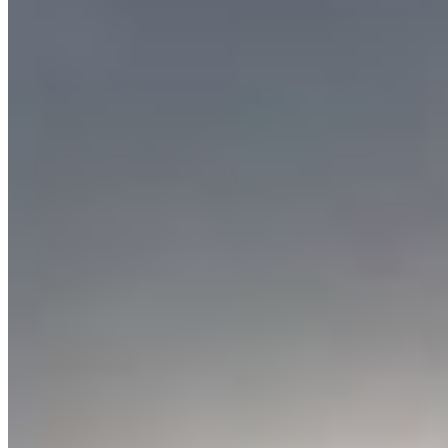
Marian Huja rămâne la CFR Cluj după ce Neluțu
Varga a plătit 30.000 de euro
august 8, 2026
Diverse
Răzvan Lucescu a sprijinit salvarea cailor cu un
transportator special
august 8, 2026
Fotbal Extern
Zlatko Iankov (60 de ani) susține că l-a blocat pe
Hagi în derby-urile din Istanbul
august 8, 2026
Fotbal Intern
CSM Slatina preia primul loc în Liga 2 după o
victorie categorică