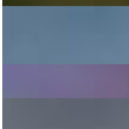
august 9, 2026
3 · Top
Giovanni Becali a propus un jucător la Bologna
pentru 5-6 milioane de euro
august 9, 2026
Mai multe din Fotbal Intern
Vezi tot →
Fotbal Intern
Dinamo luptă pentru Sven Kohler, un mijlocaș
german evaluat la 800.000 de euro
august 9, 2026
Fotbal Extern
CFR Cluj, distrusă de Tromso în Conference League
august 9, 2026
Fotbal Intern