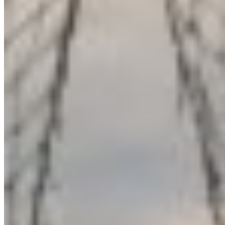
DOLCE
SPORT
Platforma ta de sport: scoruri live, clasamente, analize și predicții din
toate campionatele care contează.
Fotbal
Superliga
Liga 2
Cupa României
Națională
Campionatul Mondial 2026
Champions League
Mari ligi
Premier League
La Liga
Serie A
Bundesliga
Ligue 1
Europa League
Alte sporturi