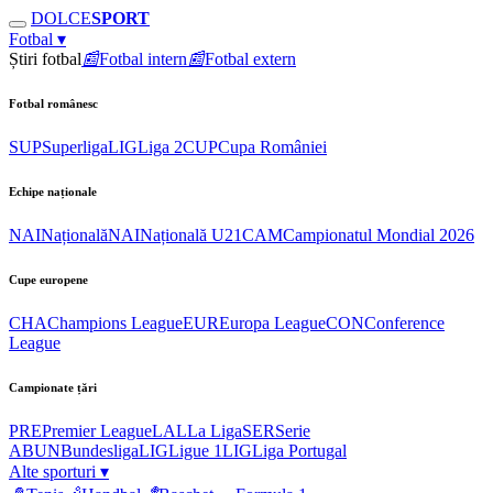
DOLCE
SPORT
Fotbal
▾
Știri fotbal
📰
Fotbal intern
📰
Fotbal extern
Fotbal românesc
SUP
Superliga
LIG
Liga 2
CUP
Cupa României
Echipe naționale
NAI
Națională
NAI
Națională U21
CAM
Campionatul Mondial 2026
Cupe europene
CHA
Champions League
EUR
Europa League
CON
Conference
League
Campionate țări
PRE
Premier League
LAL
La Liga
SER
Serie
A
BUN
Bundesliga
LIG
Ligue 1
LIG
Liga Portugal
Alte sporturi
▾