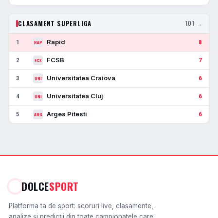
CLASAMENT SUPERLIGA
TOT →
Rapid
1
8
RAP
FCSB
2
7
FCS
Universitatea Craiova
3
6
UNI
Universitatea Cluj
4
6
UNI
Arges Pitesti
5
6
ARG
DOLCE
SPORT
Platforma ta de sport: scoruri live, clasamente,
analize și predicții din toate campionatele care