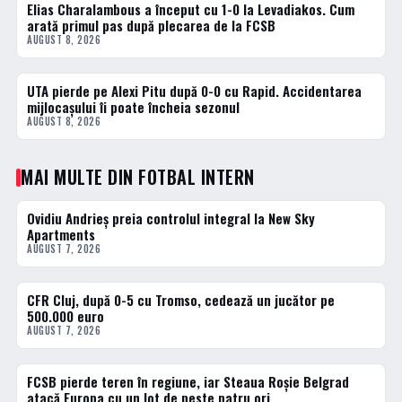
Elias Charalambous a început cu 1-0 la Levadiakos. Cum
2 · TOP
arată primul pas după plecarea de la FCSB
AUGUST 8, 2026
UTA pierde pe Alexi Pitu după 0-0 cu Rapid. Accidentarea
3 · TOP
mijlocașului îi poate încheia sezonul
AUGUST 8, 2026
MAI MULTE DIN FOTBAL INTERN
Ovidiu Andrieș preia controlul integral la New Sky
FOTBAL INTERN
Apartments
AUGUST 7, 2026
CFR Cluj, după 0-5 cu Tromso, cedează un jucător pe
FOTBAL INTERN
500.000 euro
AUGUST 7, 2026
FCSB pierde teren în regiune, iar Steaua Roșie Belgrad
FOTBAL EXTERN
atacă Europa cu un lot de peste patru ori