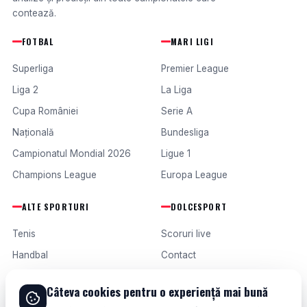
contează.
FOTBAL
MARI LIGI
Superliga
Premier League
Liga 2
La Liga
Cupa României
Serie A
Națională
Bundesliga
Campionatul Mondial 2026
Ligue 1
Champions League
Europa League
ALTE SPORTURI
DOLCESPORT
Tenis
Scoruri live
Handbal
Contact
Baschet
Publicitate
Câteva cookies pentru o experiență mai bună
Formula 1
Termeni și condiții