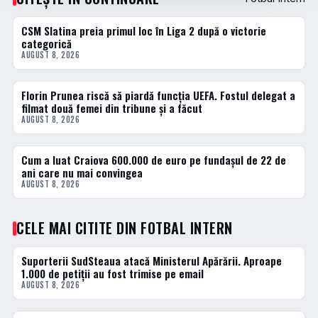
CSM Slatina preia primul loc în Liga 2 după o victorie
FOTBAL INTERN
categorică
AUGUST 8, 2026
Florin Prunea riscă să piardă funcția UEFA. Fostul delegat a
FOTBAL INTERN
filmat două femei din tribune și a făcut
AUGUST 8, 2026
Cum a luat Craiova 600.000 de euro pe fundașul de 22 de
FOTBAL INTERN
ani care nu mai convingea
AUGUST 8, 2026
CELE MAI CITITE DIN FOTBAL INTERN
Suporterii SudSteaua atacă Ministerul Apărării. Aproape
1 · TOP
1.000 de petiții au fost trimise pe email
AUGUST 8, 2026