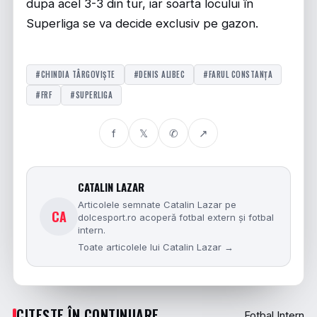
dupa acel 3-3 din tur, iar soarta locului în
Superliga se va decide exclusiv pe gazon.
#CHINDIA TÂRGOVIȘTE
#DENIS ALIBEC
#FARUL CONSTANȚA
#FRF
#SUPERLIGA
f
𝕏
✆
↗
CATALIN LAZAR
Articolele semnate Catalin Lazar pe
CA
dolcesport.ro acoperă fotbal extern și fotbal
intern.
Toate articolele lui Catalin Lazar →
CITEȘTE ÎN CONTINUARE
Fotbal Intern