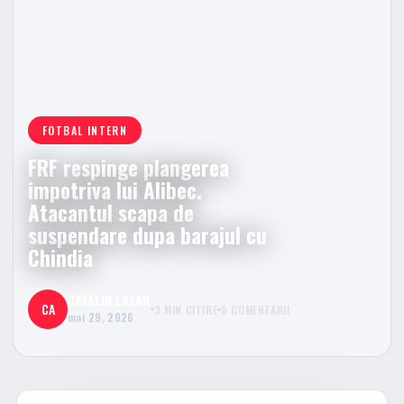
FOTBAL INTERN
FRF respinge plangerea
impotriva lui Alibec.
Atacantul scapa de
suspendare dupa barajul cu
Chindia
CATALIN LAZAR
CA
3 MIN CITIRE
0 COMENTARII
mai 29, 2026