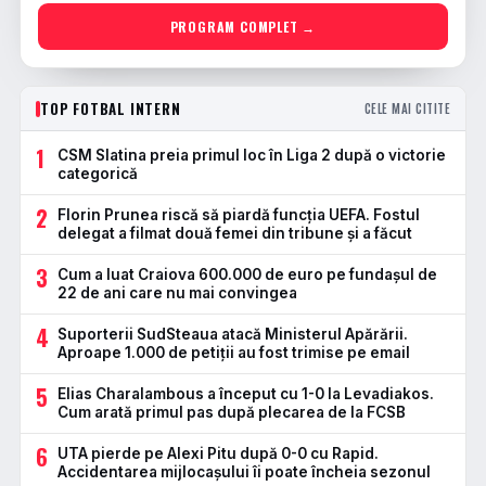
PROGRAM COMPLET →
TOP FOTBAL INTERN
CELE MAI CITITE
1
CSM Slatina preia primul loc în Liga 2 după o victorie
categorică
2
Florin Prunea riscă să piardă funcția UEFA. Fostul
delegat a filmat două femei din tribune și a făcut
3
Cum a luat Craiova 600.000 de euro pe fundașul de
22 de ani care nu mai convingea
4
Suporterii SudSteaua atacă Ministerul Apărării.
Aproape 1.000 de petiții au fost trimise pe email
5
Elias Charalambous a început cu 1-0 la Levadiakos.
Cum arată primul pas după plecarea de la FCSB
6
UTA pierde pe Alexi Pitu după 0-0 cu Rapid.
Accidentarea mijlocașului îi poate încheia sezonul