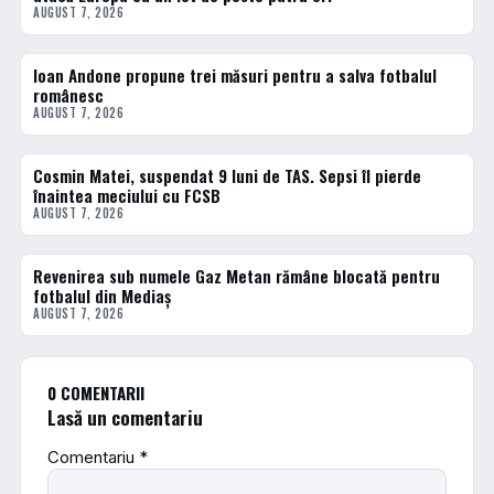
AUGUST 7, 2026
Ioan Andone propune trei măsuri pentru a salva fotbalul
FOTBAL INTERN
românesc
AUGUST 7, 2026
Cosmin Matei, suspendat 9 luni de TAS. Sepsi îl pierde
FOTBAL INTERN
înaintea meciului cu FCSB
AUGUST 7, 2026
Revenirea sub numele Gaz Metan rămâne blocată pentru
FOTBAL INTERN
fotbalul din Mediaș
AUGUST 7, 2026
0 COMENTARII
Lasă un comentariu
Comentariu
*