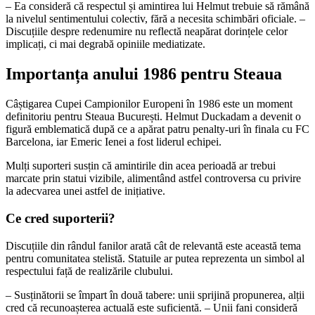
– Ea consideră că respectul și amintirea lui Helmut trebuie să rămână
la nivelul sentimentului colectiv, fără a necesita schimbări oficiale. –
Discuțiile despre redenumire nu reflectă neapărat dorințele celor
implicați, ci mai degrabă opiniile mediatizate.
Importanța anului 1986 pentru Steaua
Câștigarea Cupei Campionilor Europeni în 1986 este un moment
definitoriu pentru Steaua București. Helmut Duckadam a devenit o
figură emblematică după ce a apărat patru penalty-uri în finala cu FC
Barcelona, iar Emeric Ienei a fost liderul echipei.
Mulți suporteri susțin că amintirile din acea perioadă ar trebui
marcate prin statui vizibile, alimentând astfel controversa cu privire
la adecvarea unei astfel de inițiative.
Ce cred suporterii?
Discuțiile din rândul fanilor arată cât de relevantă este această tema
pentru comunitatea stelistă. Statuile ar putea reprezenta un simbol al
respectului față de realizările clubului.
– Susținătorii se împart în două tabere: unii sprijină propunerea, alții
cred că recunoașterea actuală este suficientă. – Unii fani consideră