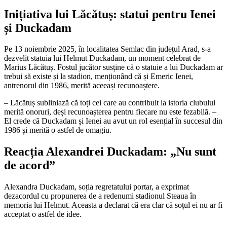
Inițiativa lui Lăcătuș: statui pentru Ienei
și Duckadam
Pe 13 noiembrie 2025, în localitatea Semlac din județul Arad, s-a
dezvelit statuia lui Helmut Duckadam, un moment celebrat de
Marius Lăcătuș. Fostul jucător susține că o statuie a lui Duckadam ar
trebui să existe și la stadion, menționând că și Emeric Ienei,
antrenorul din 1986, merită aceeași recunoaștere.
– Lăcătuș subliniază că toți cei care au contribuit la istoria clubului
merită onoruri, deși recunoașterea pentru fiecare nu este fezabilă. –
El crede că Duckadam și Ienei au avut un rol esențial în succesul din
1986 și merită o astfel de omagiu.
Reacția Alexandrei Duckadam: „Nu sunt
de acord”
Alexandra Duckadam, soția regretatului portar, a exprimat
dezacordul cu propunerea de a redenumi stadionul Steaua în
memoria lui Helmut. Aceasta a declarat că era clar că soțul ei nu ar fi
acceptat o astfel de idee.