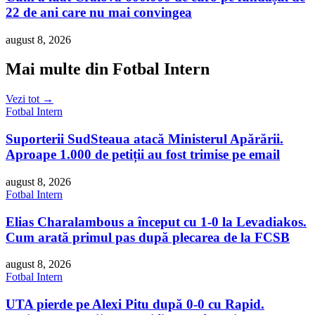
22 de ani care nu mai convingea
august 8, 2026
Mai multe din Fotbal Intern
Vezi tot →
Fotbal Intern
Suporterii SudSteaua atacă Ministerul Apărării.
Aproape 1.000 de petiții au fost trimise pe email
august 8, 2026
Fotbal Intern
Elias Charalambous a început cu 1-0 la Levadiakos.
Cum arată primul pas după plecarea de la FCSB
august 8, 2026
Fotbal Intern
UTA pierde pe Alexi Pitu după 0-0 cu Rapid.