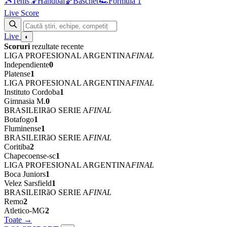
🎾
Tenis
🤾
Handbal
🏀
Baschet
🏎
Formula 1
Live Score
Live
◐
Scoruri
rezultate recente
LIGA PROFESIONAL ARGENTINA
FINAL
Independiente
0
Platense
1
LIGA PROFESIONAL ARGENTINA
FINAL
Instituto Cordoba
1
Gimnasia M.
0
BRASILEIRãO SERIE A
FINAL
Botafogo
1
Fluminense
1
BRASILEIRãO SERIE A
FINAL
Coritiba
2
Chapecoense-sc
1
LIGA PROFESIONAL ARGENTINA
FINAL
Boca Juniors
1
Velez Sarsfield
1
BRASILEIRãO SERIE A
FINAL
Remo
2
Atletico-MG
2
Toate →