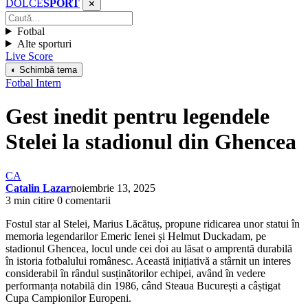
DOLCE
SPORT
✕
Fotbal
Alte sporturi
Live Score
◐ Schimbă tema
Fotbal Intern
Gest inedit pentru legendele
Stelei la stadionul din Ghencea
CA
Catalin Lazar
noiembrie 13, 2025
3 min citire
0 comentarii
Fostul star al Stelei, Marius Lăcătuș, propune ridicarea unor statui în
memoria legendarilor Emeric Ienei și Helmut Duckadam, pe
stadionul Ghencea, locul unde cei doi au lăsat o amprentă durabilă
în istoria fotbalului românesc. Această inițiativă a stârnit un interes
considerabil în rândul susținătorilor echipei, având în vedere
performanța notabilă din 1986, când Steaua București a câștigat
Cupa Campionilor Europeni.