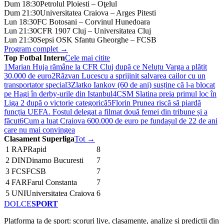
Dum 18:30
Petrolul Ploiesti – Oţelul
Dum 21:30
Universitatea Craiova – Arges Pitesti
Lun 18:30
FC Botosani – Corvinul Hunedoara
Lun 21:30
CFR 1907 Cluj – Universitatea Cluj
Lun 21:30
Sepsi OSK Sfantu Gheorghe – FCSB
Program complet →
Top Fotbal Intern
Cele mai citite
1
Marian Huja rămâne la CFR Cluj după ce Neluțu Varga a plătit
30.000 de euro
2
Răzvan Lucescu a sprijinit salvarea cailor cu un
transportator special
3
Zlatko Iankov (60 de ani) susține că l-a blocat
pe Hagi în derby-urile din Istanbul
4
CSM Slatina preia primul loc în
Liga 2 după o victorie categorică
5
Florin Prunea riscă să piardă
funcția UEFA. Fostul delegat a filmat două femei din tribune și a
făcut
6
Cum a luat Craiova 600.000 de euro pe fundașul de 22 de ani
care nu mai convingea
Clasament Superliga
Tot →
1
RAP
Rapid
8
2
DIN
Dinamo Bucuresti
7
3
FCS
FCSB
7
4
FAR
Farul Constanta
7
5
UNI
Universitatea Craiova
6
DOLCE
SPORT
Platforma ta de sport: scoruri live, clasamente, analize și predicții din