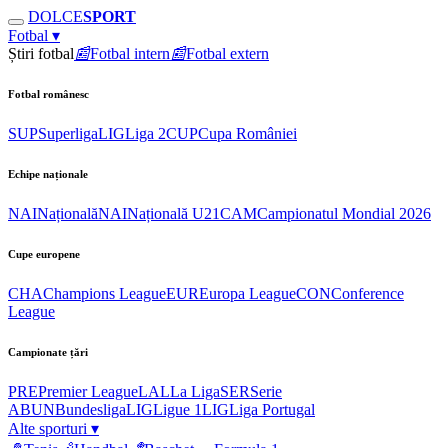
DOLCE
SPORT
Fotbal
▾
Știri fotbal
📰
Fotbal intern
📰
Fotbal extern
Fotbal românesc
SUP
Superliga
LIG
Liga 2
CUP
Cupa României
Echipe naționale
NAI
Națională
NAI
Națională U21
CAM
Campionatul Mondial 2026
Cupe europene
CHA
Champions League
EUR
Europa League
CON
Conference
League
Campionate țări
PRE
Premier League
LAL
La Liga
SER
Serie
A
BUN
Bundesliga
LIG
Ligue 1
LIG
Liga Portugal
Alte sporturi
▾