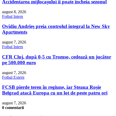
Accidentarea mijlocașului îi poate încheia sezonul
august 8, 2026
Fotbal Intern
Ovidiu Andrieș preia controlul integral la New Sky
Apartments
august 7, 2026
Fotbal Intern
CFR Cluj, după 0-5 cu Tromso, cedează un jucător
pe 500.000 euro
august 7, 2026
Fotbal Extern
FCSB pierde teren în regiune, iar Steaua Roșie
Belgrad atacă Europa cu un lot de peste patru ori
august 7, 2026
0 comentarii