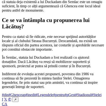
că statuia deja existentă a lui Duckadam din Semlac este un omagiu
suficient, în timp ce alții argumentează că Ghencea este locul ideal
pentru astfel de monumente.
Ce se va întâmpla cu propunerea lui
Lăcătuș?
Pentru ca statui să fie ridicate, este necesar sprijinul autorităților
locale și al clubului Steaua București. Deocamdată, nu există un
răspuns oficial din partea acestora, iar costurile și aprobările necesare
pot constitui obstacole importante.
În Semlac, statuia lui Duckadam a fost realizată cu ajutorul
donațiilor. Dacă Lăcătuș va reuși să mobilizeze suporterii și
sponsorii, proiectul ar putea să prindă contur și în București.
Indiferent de evoluția acestei propuneri, povestea din 1986 va
continua să fie prezentă în mintea fanilor Stelei. Omagierea
legendelor, fie prin statui sau prin amintiri, va continua să inspire
generații întregi de suporteri.
#din
#Ghenceap
#inedit
#Legendele
#pentru
#pGest
#Stadionul
#Stelei
f
𝕏
✆
↗
CA