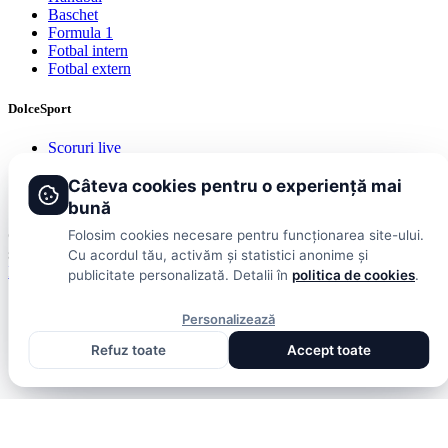
Baschet
Formula 1
Fotbal intern
Fotbal extern
DolceSport
Scoruri live
Contact
Publicitate
Câteva cookies pentru o experiență mai
Termeni și condiții
bună
© 2026 DolceSport. Toate drepturile rezervate.
Scoruri, clasamente
Folosim cookies necesare pentru funcționarea site-ului.
și analize din toate competițiile
Cu acordul tău, activăm și statistici anonime și
Fotbal intern
Fotbal extern
Scoruri live
publicitate personalizată. Detalii în
politica de cookies
.
Personalizează
Refuz toate
Accept toate