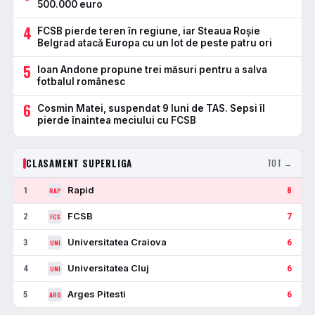
500.000 euro
4
FCSB pierde teren în regiune, iar Steaua Roșie
Belgrad atacă Europa cu un lot de peste patru ori
5
Ioan Andone propune trei măsuri pentru a salva
fotbalul românesc
6
Cosmin Matei, suspendat 9 luni de TAS. Sepsi îl
pierde înaintea meciului cu FCSB
CLASAMENT SUPERLIGA
TOT →
Rapid
1
8
RAP
FCSB
2
7
FCS
Universitatea Craiova
3
6
UNI
Universitatea Cluj
4
6
UNI
Arges Pitesti
5
6
ARG