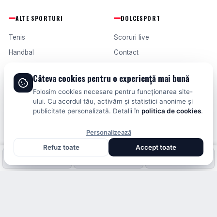
ALTE SPORTURI
DOLCESPORT
Tenis
Scoruri live
Handbal
Contact
Baschet
Publicitate
Câteva cookies pentru o experiență mai bună
Formula 1
Termeni și condiții
Folosim cookies necesare pentru funcționarea site-
Fotbal intern
ului. Cu acordul tău, activăm și statistici anonime și
publicitate personalizată. Detalii în
politica de cookies
.
Fotbal extern
Personalizează
Refuz toate
Accept toate
© 2026 DOLCESPORT. TOATE DREPTURILE REZERVATE.
Fotbal intern
Fotbal extern
Scoruri live
SCORURI, CLASAMENTE ȘI ANALIZE DIN TOATE COMPETIȚIILE