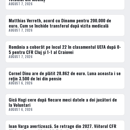
AUGUST 7, 2026
Matthias Verreth, acord cu Dinamo pentru 200.000 de
FOTBAL INTERN
euro. Cum se închide transferul după vizita medicală
AUGUST 7, 2026
România a coborât pe locul 22 în clasamentul UEFA după 0-
FOTBAL EXTERN
5 pentru CFR Cluj și 1-1 al Craiovei
AUGUST 7, 2026
Cornel Dinu are de plătit 28.862 de euro. Luna aceasta i se
FOTBAL INTERN
rețin 3.500 de lei din pensie
AUGUST 6, 2026
Gică Hagi cere după fiecare meci datele a doi jucători de
FOTBAL INTERN
la Voluntari
AUGUST 6, 2026
Ioan Varga avertizează. Se retrage din 2027. Viitorul CFR
FOTBAL INTERN