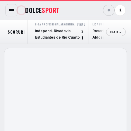
DOLCE
SPORT
☀
LIGA PROFESIONAL ARGENTINA
FINAL
LIGA PROFESIONAL ARGENTIN
Independ. Rivadavia
Rosario Central
SCORURI
2
TOATE →
Estudiantes de Rio Cuarto
Aldosivi
1