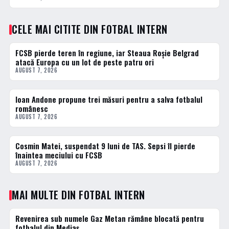
CELE MAI CITITE DIN FOTBAL INTERN
FCSB pierde teren în regiune, iar Steaua Roșie Belgrad
1 · TOP
atacă Europa cu un lot de peste patru ori
AUGUST 7, 2026
Ioan Andone propune trei măsuri pentru a salva fotbalul
2 · TOP
românesc
AUGUST 7, 2026
Cosmin Matei, suspendat 9 luni de TAS. Sepsi îl pierde
3 · TOP
înaintea meciului cu FCSB
AUGUST 7, 2026
MAI MULTE DIN FOTBAL INTERN
Revenirea sub numele Gaz Metan rămâne blocată pentru
FOTBAL INTERN
fotbalul din Mediaș