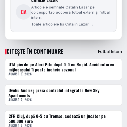
CATALIN LAZAR
Articolele semnate Catalin Lazar pe
CA
dolcesport.ro acoperă fotbal extern și fotbal
intern.
Toate articolele lui Catalin Lazar →
CITEȘTE ÎN CONTINUARE
Fotbal Intern
UTA pierde pe Alexi Pitu după 0-0 cu Rapid. Accidentarea
FOTBAL INTERN
mijlocașului îi poate încheia sezonul
AUGUST 8, 2026
Ovidiu Andrieș preia controlul integral la New Sky
FOTBAL INTERN
Apartments
AUGUST 7, 2026
CFR Cluj, după 0-5 cu Tromso, cedează un jucător pe
FOTBAL INTERN
500.000 euro
AUGUST 7, 2026