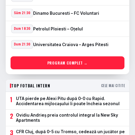
Dinamo Bucuresti – FC Voluntari
Sâm 21:30
Petrolul Ploiesti – Oţelul
Dum 18:30
Universitatea Craiova – Arges Pitesti
Dum 21:30
PROGRAM COMPLET →
TOP FOTBAL INTERN
CELE MAI CITITE
1
UTA pierde pe Alexi Pitu după 0-0 cu Rapid.
Accidentarea mijlocașului îi poate încheia sezonul
2
Ovidiu Andrieș preia controlul integral la New Sky
Apartments
3
CFR Cluj, după 0-5 cu Tromso, cedează un jucător pe