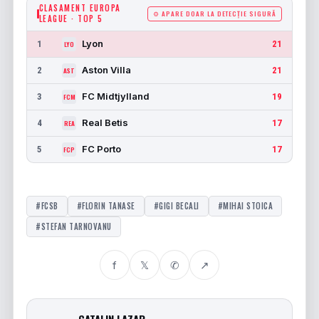
CLASAMENT EUROPA
⚙ APARE DOAR LA DETECȚIE SIGURĂ
LEAGUE · TOP 5
Lyon
1
21
LYO
Aston Villa
2
21
AST
FC Midtjylland
3
19
FCM
Real Betis
4
17
REA
FC Porto
5
17
FCP
#FCSB
#FLORIN TANASE
#GIGI BECALI
#MIHAI STOICA
#STEFAN TARNOVANU
f
𝕏
✆
↗