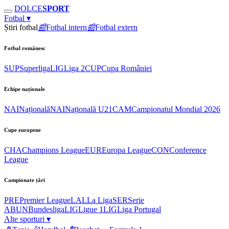
DOLCE
SPORT
Fotbal
▾
Știri fotbal
📰
Fotbal intern
📰
Fotbal extern
Fotbal românesc
SUP
Superliga
LIG
Liga 2
CUP
Cupa României
Echipe naționale
NAI
Națională
NAI
Națională U21
CAM
Campionatul Mondial 2026
Cupe europene
CHA
Champions League
EUR
Europa League
CON
Conference
League
Campionate țări
PRE
Premier League
LAL
La Liga
SER
Serie
A
BUN
Bundesliga
LIG
Ligue 1
LIG
Liga Portugal
Alte sporturi
▾