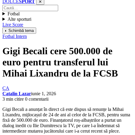
DOLCE
SPORT
✕
Fotbal
Alte sporturi
Live Score
◐ Schimbă tema
Fotbal Intern
Gigi Becali cere 500.000 de
euro pentru transferul lui
Mihai Lixandru de la FCSB
CA
Catalin Lazar
iunie 1, 2026
3 min citire
0 comentarii
Gigi Becali a anunțat în direct că este dispus să renunțe la Mihai
Lixandru, mijlocașul de 24 de ani al celor de la FCSB, pentru suma
fixă de 500.000 de euro. Finanțatorul roș-albaștrilor a purtat un
dialog inedit cu Ilie Dumitrescu la TV, pe care l-a îndemnat să
intermedieze mutarea jucătorului care i-a cerut recent să plece.