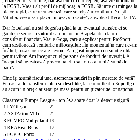
„Poate eu nu văd bine, dar așa cum mă pricep eu, așa vreau fotbalul
la FCSB. Vreau alt profil de mijlocaș la FCSB. Să urce cu mingea la
picior, rapid, care recuperează, care se mișcă încontinuu. Nu știu
Vitinha, vreau să-i placă mingea, s-o caute”, a explicat Becali la TV.
Dar fotbalistul nu stă degeaba până la un eventual transfer, ci se
gândește serios la viitorul său financiar. A apelat deja la un
consultant financiar, Vasile Goga, care a explicat pentru ProSport
cum gestionează veniturile mijlocașului: „În momentul în care ne-am
întâlnit, mi-a spus ce are nevoie. Am găsit împreună o soluție utilă
pentru viitor. Am început cu el pe zona de fonduri de investiții. A
început să investească procentual din salariu o anumită sumă de
bani”.
Cine își asumă riscul unei asemenea mutări în plin mercato de vară?
Fereastra de transferuri abia se deschide, iar cluburile din Superliga
au acum un preț clar setat pe masă pentru un jucător de lot național.
Clasament Europa League · top 5
⚙ apare doar la detecție sigură
1
LYO
Lyon
21
2
AST
Aston Villa
21
3
FCM
FC Midtjylland
19
4
REA
Real Betis
17
5
FCP
FC Porto
17