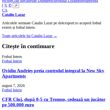
#fcsb
#Gigi Becali
#Ilie Dumitrescu
#Mihai Lixandru
#superliga
f
𝕏
✆
↗
CA
Catalin Lazar
Articolele semnate Catalin Lazar pe dolcesport.ro acoperă fotbal
extern și fotbal intern.
Toate articolele lui Catalin Lazar →
Citește în continuare
Fotbal Intern
Fotbal Intern
Ovidiu Andrieș preia controlul integral la New Sky
Apartments
august 7, 2026
Fotbal Intern
CFR Cluj, după 0-5 cu Tromso, cedează un jucător
pe 500.000 euro