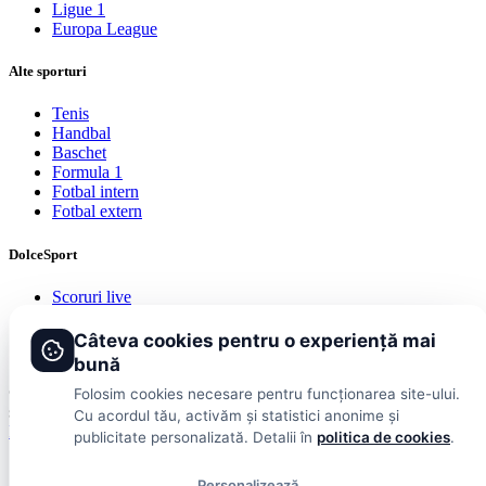
Ligue 1
Europa League
Alte sporturi
Tenis
Handbal
Baschet
Formula 1
Fotbal intern
Fotbal extern
DolceSport
Scoruri live
Contact
Publicitate
Câteva cookies pentru o experiență mai
Termeni și condiții
bună
© 2026 DolceSport. Toate drepturile rezervate.
Scoruri, clasamente
Folosim cookies necesare pentru funcționarea site-ului.
și analize din toate competițiile
Cu acordul tău, activăm și statistici anonime și
Fotbal intern
Fotbal extern
Scoruri live
publicitate personalizată. Detalii în
politica de cookies
.
Personalizează