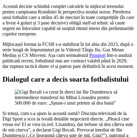
Această decizie schimbă complet calculele la mijlocul terenului
pentru campioana României în perspectiva noului sezon. Pierderea
unui fotbalist care a strâns 45 de meciuri în toate competițiile (în care
a livrat 4 goluri și 3 pase decisive) obligă staff-ul tehnic să caute
urgent un înlocuitor capabil să susțină ritmul intens din preliminariile
cupelor europene.
Mijlocașul format la FCSB s-a stabilizat în lot abia din 2023, după o
serie lungă de împrumuturi pe la Viitorul Târgu Jiu, Gaz Metan
Mediaș și CS Mioveni. Așa cum semnalează
Prosport
într-o analiză
publicată recent, fotbalistul mai are contract valabil până în 2029,
dar ruptura tactică dintre el și patron pare definitivă în acest moment.
Dialogul care a decis soarta fotbalistului
Și totuși, cum s-a ajuns la această sumă? Discuția televizată de la
Digi Sport a scos la iveală detaliile negocierii directe. „Pleacă cine
vreau eu! El ar vrea (n.red. Lixandru), dar trebuie să dea câteva sute
de mii cineva”, a declarat Gigi Becali. Provocat imediat de Ilie
Dumitrescu („Ce înseamnă câteva sute de mii, Gigi?”), patronul a