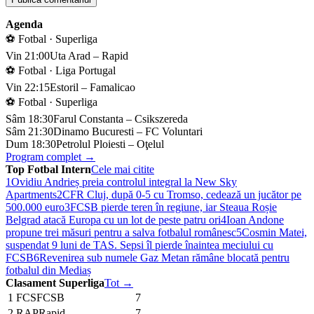
Agenda
⚽ Fotbal · Superliga
Vin 21:00
Uta Arad – Rapid
⚽ Fotbal · Liga Portugal
Vin 22:15
Estoril – Famalicao
⚽ Fotbal · Superliga
Sâm 18:30
Farul Constanta – Csikszereda
Sâm 21:30
Dinamo Bucuresti – FC Voluntari
Dum 18:30
Petrolul Ploiesti – Oţelul
Program complet →
Top Fotbal Intern
Cele mai citite
1
Ovidiu Andrieș preia controlul integral la New Sky
Apartments
2
CFR Cluj, după 0-5 cu Tromso, cedează un jucător pe
500.000 euro
3
FCSB pierde teren în regiune, iar Steaua Roșie
Belgrad atacă Europa cu un lot de peste patru ori
4
Ioan Andone
propune trei măsuri pentru a salva fotbalul românesc
5
Cosmin Matei,
suspendat 9 luni de TAS. Sepsi îl pierde înaintea meciului cu
FCSB
6
Revenirea sub numele Gaz Metan rămâne blocată pentru
fotbalul din Mediaș
Clasament Superliga
Tot →
1
FCS
FCSB
7
2
RAP
Rapid
7