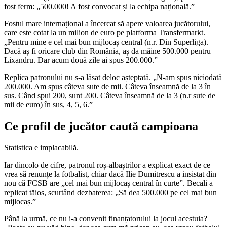
fost ferm: „500.000! A fost convocat și la echipa națională.”
Fostul mare internațional a încercat să apere valoarea jucătorului,
care este cotat la un milion de euro pe platforma Transfermarkt.
„Pentru mine e cel mai bun mijlocaș central (n.r. Din Superliga).
Dacă aș fi oricare club din România, aș da mâine 500.000 pentru
Lixandru. Dar acum două zile ai spus 200.000.”
Replica patronului nu s-a lăsat deloc așteptată. „N-am spus niciodată
200.000. Am spus câteva sute de mii. Câteva înseamnă de la 3 în
sus. Când spui 200, sunt 200. Câteva înseamnă de la 3 (n.r sute de
mii de euro) în sus, 4, 5, 6.”
Ce profil de jucător caută campioana
Statistica e implacabilă.
Iar dincolo de cifre, patronul roș-albaștrilor a explicat exact de ce
vrea să renunțe la fotbalist, chiar dacă Ilie Dumitrescu a insistat din
nou că FCSB are „cel mai bun mijlocaș central în curte”. Becali a
replicat tăios, scurtând dezbaterea: „Să dea 500.000 pe cel mai bun
mijlocaș.”
Până la urmă, ce nu i-a convenit finanțatorului la jocul acestuia?