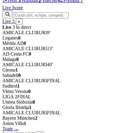
🎾
Tenis
🤾
Handbal
🏀
Baschet
🏎
Formula 1
Live Score
Live
3
◐
Live
3 în direct
AMICALE CLUBURI
9'
Leganes
0
Mérida AD
0
AMICALE CLUBURI
13'
AD Ceuta FC
0
Malaga
0
AMICALE CLUBURI
40'
Girona
1
Sabadell
0
AMICALE CLUBURI
FINAL
Sudtirol
1
Virtus Verona
0
LIGA 2
FINAL
Unirea Slobozia
0
Gloria Bistriţa
3
AMICALE CLUBURI
FINAL
Bayern München
2
Aston Villa
1
Toate →