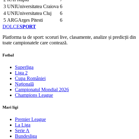
3
UNI
Universitatea Craiova
6
4
UNI
Universitatea Cluj
6
5
ARG
Arges Pitesti
6
DOLCE
SPORT
Platforma ta de sport: scoruri live, clasamente, analize și predicții din
toate campionatele care contează.
Fotbal
Superliga
Liga 2
Cupa României
Națională
Campionatul Mondial 2026
Champions League
Mari ligi
Premier League
La Liga
Serie A
Bundesliga