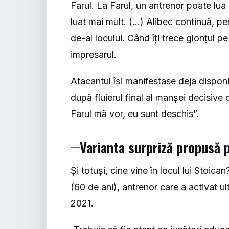
Farul. La Farul, un antrenor poate lua 
luat mai mult. (…) Alibec continuă, pe
de-al locului. Când îți trece glonțul p
impresarul.
Atacantul își manifestase deja dispon
după fluierul final al manșei decisive 
Farul mă vor, eu sunt deschis”.
Varianta surpriză propusă 
Și totuși, cine vine în locul lui Stoic
(60 de ani), antrenor care a activat ul
2021.