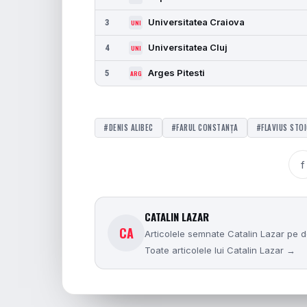
Universitatea Craiova
3
UNI
Universitatea Cluj
4
UNI
Arges Pitesti
5
ARG
#DENIS ALIBEC
#FARUL CONSTANȚA
#FLAVIUS STO
f
CATALIN LAZAR
CA
Articolele semnate Catalin Lazar pe do
Toate articolele lui Catalin Lazar →