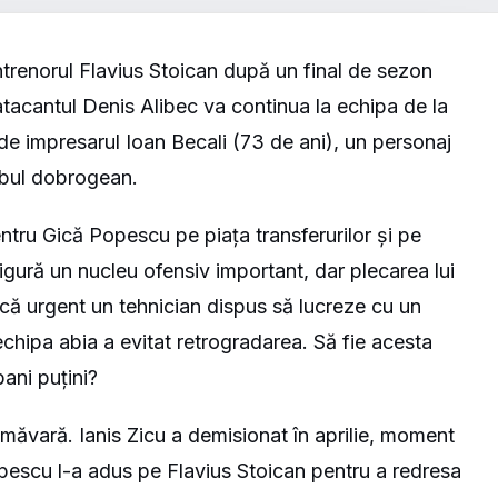
trenorul Flavius Stoican după un final de sezon
atacantul Denis Alibec va continua la echipa de la
 de impresarul Ioan Becali (73 de ani), un personaj
lubul dobrogean.
tru Gică Popescu pe piața transferurilor și pe
igură un nucleu ofensiv important, dar plecarea lui
ă urgent un tehnician dispus să lucreze cu un
chipa abia a evitat retrogradarea. Să fie acesta
bani puțini?
primăvară. Ianis Zicu a demisionat în aprilie, moment
pescu l-a adus pe Flavius Stoican pentru a redresa