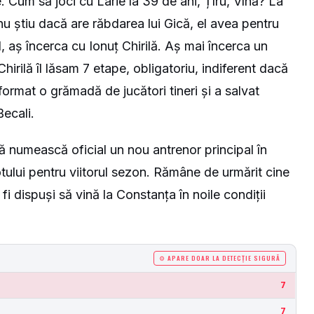
. Cum să joci cu Larie la 39 de ani, Țîru, Vînă? La
 nu știu dacă are răbdarea lui Gică, el avea pentru
ul, aș încerca cu Ionuț Chirilă. Aș mai încerca un
 Chirilă îl lăsam 7 etape, obligatoriu, indiferent dacă
format o grămadă de jucători tineri și a salvat
Becali.
 numească oficial un nou antrenor principal în
otului pentru viitorul sezon. Rămâne de urmărit cine
fi dispuși să vină la Constanța în noile condiții
⚙ APARE DOAR LA DETECȚIE SIGURĂ
7
7