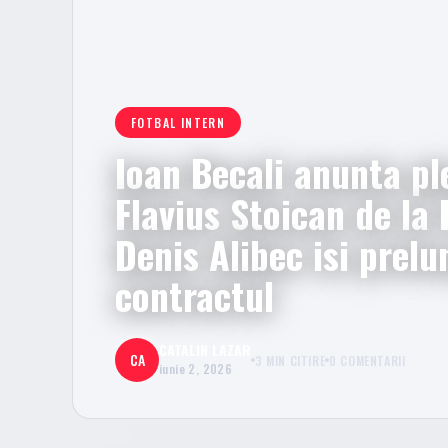
FOTBAL INTERN
Ioan Becali anunta pl
Flavius Stoican de la 
Denis Alibec isi prel
contractul
CATALIN LAZAR
CA
3 MIN CITIRE
0 COMENTARII
iunie 2, 2026