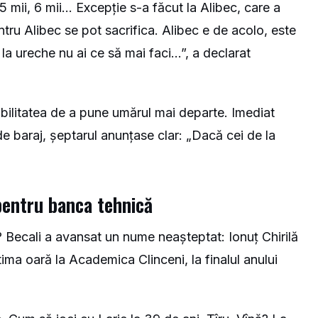
5 mii, 6 mii… Excepție s-a făcut la Alibec, care a
ntru Alibec se pot sacrifica. Alibec e de acolo, este
e la ureche nu ai ce să mai faci…”, a declarat
ibilitatea de a pune umărul mai departe. Imediat
de baraj, șeptarul anunțase clar: „Dacă cei de la
pentru banca tehnică
an? Becali a avansat un nume neașteptat: Ionuț Chirilă
tima oară la Academica Clinceni, la finalul anului