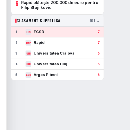
6
Rapid plătește 200.000 de euro pentru
Filip Stojilkovic
CLASAMENT SUPERLIGA
TOT →
FCSB
1
7
FCS
Rapid
2
7
RAP
Universitatea Craiova
3
6
UNI
Universitatea Cluj
4
6
UNI
Arges Pitesti
5
6
ARG