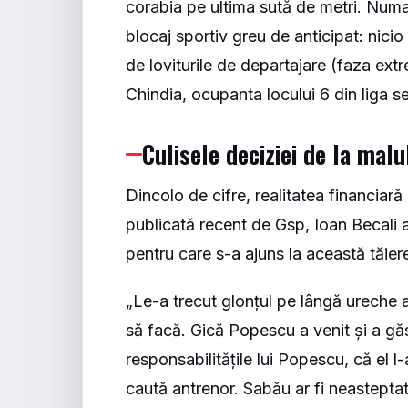
corabia pe ultima sută de metri. Numa
blocaj sportiv greu de anticipat: nicio
de loviturile de departajare (faza extr
Chindia, ocupanta locului 6 din liga 
Culisele deciziei de la malu
Dincolo de cifre, realitatea financiară
publicată recent de
Gsp
, Ioan Becali 
pentru care s-a ajuns la această tăiere
„Le-a trecut glonțul pe lângă ureche
să facă. Gică Popescu a venit și a găs
responsabilitățile lui Popescu, că el 
caută antrenor. Sabău ar fi neastepta