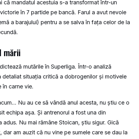
i că mandatul acestuia s-a transformat într-un
 victorie în 7 partide pe bancă. Farul a avut nevoie
emă a barajului) pentru a se salva în fața celor de la
secundă.
l mării
 dictează mutările în Superliga. Într-o analiză
a detaliat situația critică a dobrogenilor și motivele
 în carne vie.
 acum… Nu au ce să vândă anul acesta, nu știu ce o
it echipa așa. Și antrenorul a fost una din
l-a adus. Nu mai rămâne Stoican, știu sigur. Gică
t, dar am auzit că nu vine pe sumele care se dau la