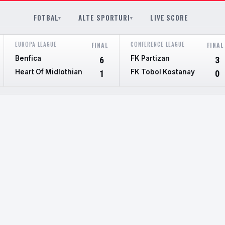
FOTBAL
ALTE SPORTURI
LIVE SCORE
▾
▾
EUROPA LEAGUE
CONFERENCE LEAGUE
FINAL
FINAL
Benfica
FK Partizan
6
3
Heart Of Midlothian
FK Tobol Kostanay
1
0