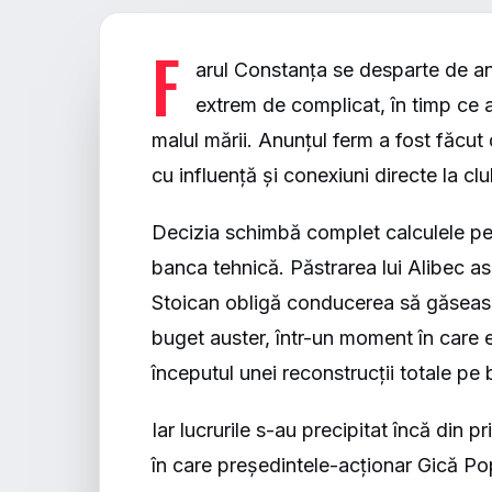
F
arul Constanța se desparte de an
extrem de complicat, în timp ce 
malul mării. Anunțul ferm a fost făcut
cu influență și conexiuni directe la c
Decizia schimbă complet calculele pen
banca tehnică. Păstrarea lui Alibec as
Stoican obligă conducerea să găseasc
buget auster, într-un moment în care e
începutul unei reconstrucții totale pe 
Iar lucrurile s-au precipitat încă din 
în care președintele-acționar Gică Po