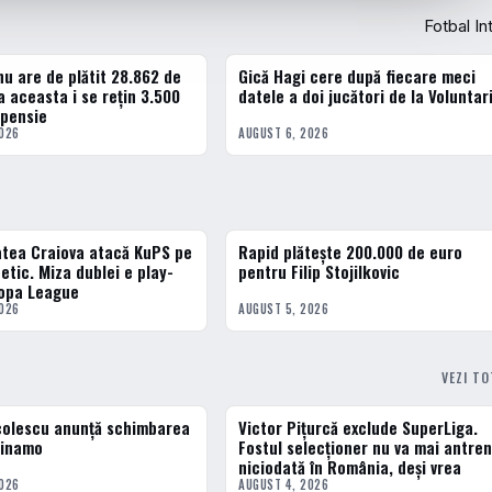
Fotbal In
nu are de plătit 28.862 de
Gică Hagi cere după fiecare meci
ERN
FOTBAL INTERN
a aceasta i se rețin 3.500
datele a doi jucători de la Voluntar
 pensie
2026
AUGUST 6, 2026
atea Craiova atacă KuPS pe
Rapid plătește 200.000 de euro
3 · TOP
etic. Miza dublei e play-
pentru Filip Stojilkovic
ropa League
2026
AUGUST 5, 2026
VEZI T
colescu anunță schimbarea
Victor Pițurcă exclude SuperLiga.
ERN
FOTBAL INTERN
 Dinamo
Fostul selecționer nu va mai antre
niciodată în România, deși vrea
2026
AUGUST 4, 2026