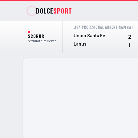
DOLCE
SPORT
LIGA PROFESIONAL ARGENTINA
FINAL
SCORURI
Union Santa Fe
2
rezultate recente
Lanus
1