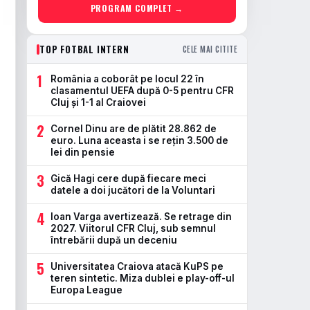
PROGRAM COMPLET →
TOP FOTBAL INTERN
CELE MAI CITITE
1
România a coborât pe locul 22 în
clasamentul UEFA după 0-5 pentru CFR
Cluj și 1-1 al Craiovei
2
Cornel Dinu are de plătit 28.862 de
euro. Luna aceasta i se rețin 3.500 de
lei din pensie
3
Gică Hagi cere după fiecare meci
datele a doi jucători de la Voluntari
4
Ioan Varga avertizează. Se retrage din
2027. Viitorul CFR Cluj, sub semnul
întrebării după un deceniu
5
Universitatea Craiova atacă KuPS pe
teren sintetic. Miza dublei e play-off-ul
Europa League