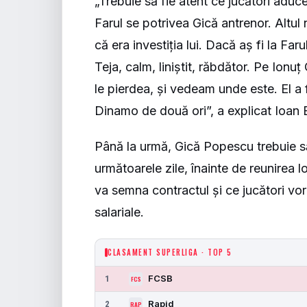
„Trebuie să fie atent ce jucători aduce
Farul se potrivea Gică antrenor. Altul
că era investiția lui. Dacă aș fi la Far
Teja, calm, liniștit, răbdător. Pe Ionuț
le pierdea, și vedeam unde este. El a 
Dinamo de două ori”, a explicat Ioan 
Până la urmă, Gică Popescu trebuie să
următoarele zile, înainte de reunirea l
va semna contractul și ce jucători vor 
salariale.
CLASAMENT SUPERLIGA · TOP 5
FCSB
1
FCS
Rapid
2
RAP