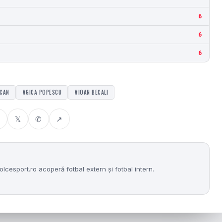
6
6
6
ICAN
#GICA POPESCU
#IOAN BECALI
𝕏
✆
↗
lcesport.ro acoperă fotbal extern și fotbal intern.