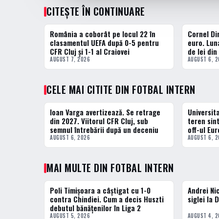
CITEȘTE ÎN CONTINUARE
România a coborât pe locul 22 în
Cornel Di
FOTBAL EXTERN
FOTBAL INT
clasamentul UEFA după 0-5 pentru
euro. Lun
CFR Cluj și 1-1 al Craiovei
de lei din
AUGUST 7, 2026
AUGUST 6, 
CELE MAI CITITE DIN FOTBAL INTERN
Ioan Varga avertizează. Se retrage
Universit
1 · TOP
2 · TOP
din 2027. Viitorul CFR Cluj, sub
teren sint
semnul întrebării după un deceniu
off-ul Eu
AUGUST 6, 2026
AUGUST 6, 
MAI MULTE DIN FOTBAL INTERN
Poli Timișoara a câștigat cu 1-0
Andrei Ni
FOTBAL INTERN
FOTBAL INT
contra Chindiei. Cum a decis Huszti
siglei la
debutul bănățenilor în Liga 2
AUGUST 5, 2026
AUGUST 4, 