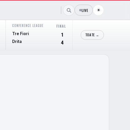
☀
LIVE
CONFERENCE LEAGUE
CONFERENCE LEAGUE
FINAL
FIN
Tre Fiori
Hibernian
1
TOATE →
Drita
Shkendija
4