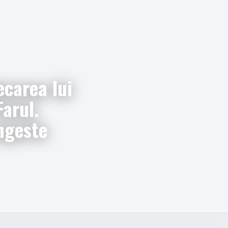
ecarea lui
Farul.
ungeste