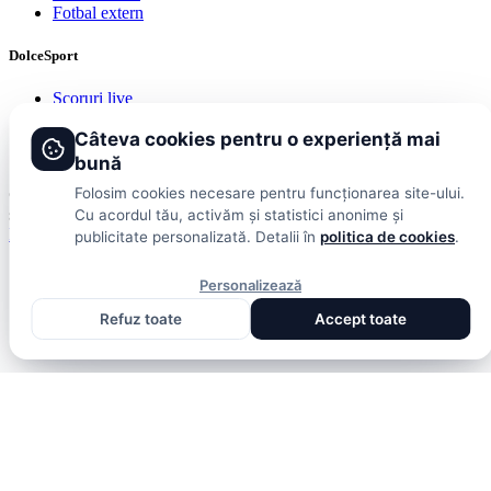
Fotbal extern
DolceSport
Scoruri live
Contact
Câteva cookies pentru o experiență mai
Publicitate
Termeni și condiții
bună
Folosim cookies necesare pentru funcționarea site-ului.
© 2026 DolceSport. Toate drepturile rezervate.
Scoruri, clasamente
și analize din toate competițiile
Cu acordul tău, activăm și statistici anonime și
Fotbal intern
Fotbal extern
Scoruri live
publicitate personalizată. Detalii în
politica de cookies
.
Personalizează
Refuz toate
Accept toate