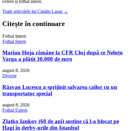
extern și fotbal intern.
Toate articolele lui Catalin Lazar →
Citește în continuare
Fotbal Intern
Fotbal Intern
Marian Huja rămâne la CFR Cluj după ce Neluțu
Varga a plătit 30.000 de euro
august 8, 2026
Diverse
Răzvan Lucescu a sprijinit salvarea cailor cu un
transportator special
august 8, 2026
Fotbal Extern
Zlatko Iankov (60 de ani) susține că l-a blocat pe
Hagi în derby-urile din Istanbul