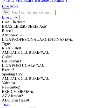
🎾
Tenis
🤾
Handbal
🏀
Baschet
🏎
Formula 1
Live Score
Live
1
☀
Live
1 în direct
BRASILEIRãO SERIE A
68'
Remo
1
Atletico-MG
0
LIGA PROFESIONAL ARGENTINA
FINAL
Tigre
1
River Plate
0
AMICALE CLUBURI
FINAL
Cadiz
1
Las Palmas
3
LIGA PORTUGAL
FINAL
Estrela
2
Sporting CP
2
AMICALE CLUBURI
FINAL
Valencia
1
Newcastle
2
EREDIVISIE
FINAL
AZ Alkmaar
2
ADO Den Haag
0
Toate →