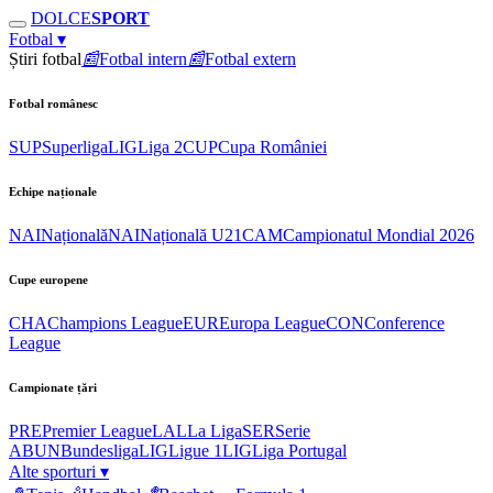
DOLCE
SPORT
Fotbal
▾
Știri fotbal
📰
Fotbal intern
📰
Fotbal extern
Fotbal românesc
SUP
Superliga
LIG
Liga 2
CUP
Cupa României
Echipe naționale
NAI
Națională
NAI
Națională U21
CAM
Campionatul Mondial 2026
Cupe europene
CHA
Champions League
EUR
Europa League
CON
Conference
League
Campionate țări
PRE
Premier League
LAL
La Liga
SER
Serie
A
BUN
Bundesliga
LIG
Ligue 1
LIG
Liga Portugal
Alte sporturi
▾