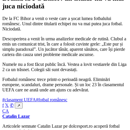
juca niciodată
De la FC Bihor a venit o veste care a șocat lumea fotbalului
românesc. Unul dintre titularii echipei nu va mai putea juca fotbal.
Niciodată.
Descoperirea a venit în urma analizelor medicale de rutină. Clubul a
emis un comunicat trist, în care a folosit cuvinte grele: „Este pur și
simplu paradoxal”. Un jucător tânăr, aparent sănătos, care își pierde
cariera din cauza unei probleme medicale ascunse.
Numele nu a fost făcut public încă. Vestea a lovit vestiarele din Liga
2 ca un trăsnet. Colegii săi sunt devastați.
Fotbalul românesc trece printr-o perioadă neagră. Eliminări
europene, scandaluri, drame personale. Și un loc 23 în clasamentul
UEFA care ne arată unde am ajuns cu adevărat.
#clasament UEFA
#fotbal românesc
f
𝕏
✆
↗
CA
Catalin Lazar
Articolele semnate Catalin Lazar pe dolcesport.ro acoperă fotbal