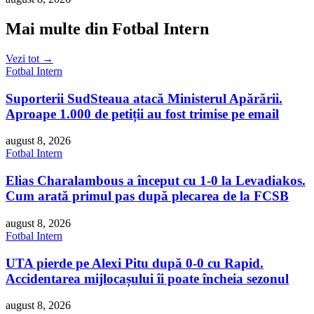
Mai multe din Fotbal Intern
Vezi tot →
Fotbal Intern
Suporterii SudSteaua atacă Ministerul Apărării.
Aproape 1.000 de petiții au fost trimise pe email
august 8, 2026
Fotbal Intern
Elias Charalambous a început cu 1-0 la Levadiakos.
Cum arată primul pas după plecarea de la FCSB
august 8, 2026
Fotbal Intern
UTA pierde pe Alexi Pitu după 0-0 cu Rapid.
Accidentarea mijlocașului îi poate încheia sezonul
august 8, 2026