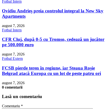
Fotbal Intern
Ovidiu Andrieș preia controlul integral la New Sky
Apartments
august 7, 2026
Fotbal Intern
CFR Cluj, după 0-5 cu Tromso, cedează un jucător
pe 500.000 euro
august 7, 2026
Fotbal Extern
FCSB pierde teren în regiune, iar Steaua Roșie
Belgrad atacă Europa cu un lot de peste patru ori
august 7, 2026
0 comentarii
Lasă un comentariu
Comentariu
*