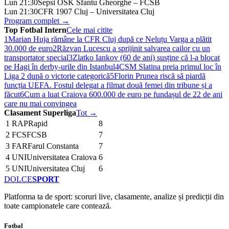
Lun 21:30
Sepsi OSK Sfantu Gheorghe – FCSB
Lun 21:30
CFR 1907 Cluj – Universitatea Cluj
Program complet →
Top Fotbal Intern
Cele mai citite
1
Marian Huja rămâne la CFR Cluj după ce Neluțu Varga a plătit
30.000 de euro
2
Răzvan Lucescu a sprijinit salvarea cailor cu un
transportator special
3
Zlatko Iankov (60 de ani) susține că l-a blocat
pe Hagi în derby-urile din Istanbul
4
CSM Slatina preia primul loc în
Liga 2 după o victorie categorică
5
Florin Prunea riscă să piardă
funcția UEFA. Fostul delegat a filmat două femei din tribune și a
făcut
6
Cum a luat Craiova 600.000 de euro pe fundașul de 22 de ani
care nu mai convingea
Clasament Superliga
Tot →
1
RAP
Rapid
8
2
FCS
FCSB
7
3
FAR
Farul Constanta
7
4
UNI
Universitatea Craiova
6
5
UNI
Universitatea Cluj
6
DOLCE
SPORT
Platforma ta de sport: scoruri live, clasamente, analize și predicții din
toate campionatele care contează.
Fotbal