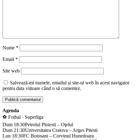
Nume
*
Email
*
Site web
Salvează-mi numele, emailul și site-ul web în acest navigator
pentru data viitoare când o să comentez.
Agenda
⚽ Fotbal · Superliga
Dum 18:30
Petrolul Ploiesti – Oţelul
Dum 21:30
Universitatea Craiova – Arges Pitesti
Lun 18:30
FC Botosani – Corvinul Hunedoara