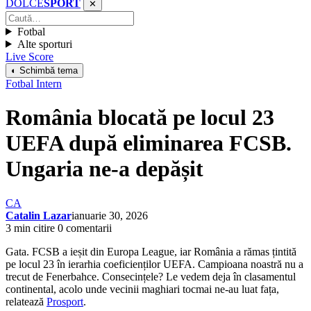
DOLCE
SPORT
✕
Fotbal
Alte sporturi
Live Score
◐ Schimbă tema
Fotbal Intern
România blocată pe locul 23
UEFA după eliminarea FCSB.
Ungaria ne-a depășit
CA
Catalin Lazar
ianuarie 30, 2026
3 min citire
0 comentarii
Gata. FCSB a ieșit din Europa League, iar România a rămas țintită
pe locul 23 în ierarhia coeficienților UEFA. Campioana noastră nu a
trecut de Fenerbahce. Consecințele? Le vedem deja în clasamentul
continental, acolo unde vecinii maghiari tocmai ne-au luat fața,
relatează
Prosport
.