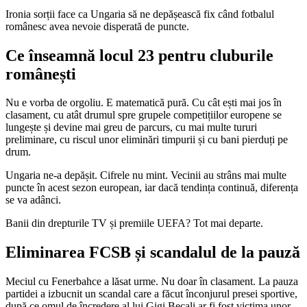
Ironia sorții face ca Ungaria să ne depășească fix când fotbalul
românesc avea nevoie disperată de puncte.
Ce înseamnă locul 23 pentru cluburile
românești
Nu e vorba de orgoliu. E matematică pură. Cu cât ești mai jos în
clasament, cu atât drumul spre grupele competițiilor europene se
lungește și devine mai greu de parcurs, cu mai multe tururi
preliminare, cu riscul unor eliminări timpurii și cu bani pierduți pe
drum.
Ungaria ne-a depășit. Cifrele nu mint. Vecinii au strâns mai multe
puncte în acest sezon european, iar dacă tendința continuă, diferența
se va adânci.
Banii din drepturile TV și premiile UEFA? Tot mai departe.
Eliminarea FCSB și scandalul de la pauză
Meciul cu Fenerbahce a lăsat urme. Nu doar în clasament. La pauza
partidei a izbucnit un scandal care a făcut înconjurul presei sportive,
după ce omul de încredere al lui Gigi Becali ar fi fost victima unor