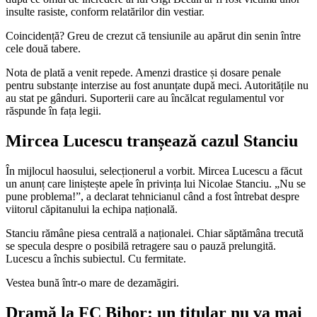
insulte rasiste, conform relatărilor din vestiar.
Coincidență? Greu de crezut că tensiunile au apărut din senin între
cele două tabere.
Nota de plată a venit repede. Amenzi drastice și dosare penale
pentru substanțe interzise au fost anunțate după meci. Autoritățile nu
au stat pe gânduri. Suporterii care au încălcat regulamentul vor
răspunde în fața legii.
Mircea Lucescu tranșează cazul Stanciu
În mijlocul haosului, selecționerul a vorbit. Mircea Lucescu a făcut
un anunț care liniștește apele în privința lui Nicolae Stanciu. „Nu se
pune problema!”, a declarat tehnicianul când a fost întrebat despre
viitorul căpitanului la echipa națională.
Stanciu rămâne piesa centrală a naționalei. Chiar săptămâna trecută
se specula despre o posibilă retragere sau o pauză prelungită.
Lucescu a închis subiectul. Cu fermitate.
Vestea bună într-o mare de dezamăgiri.
Dramă la FC Bihor: un titular nu va mai