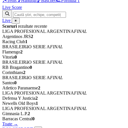
🎾
Tenis
🤾
Handbal
🏀
Baschet
🏎
Formula 1
Live Score
Live
☀
Scoruri
rezultate recente
LIGA PROFESIONAL ARGENTINA
FINAL
Argentinos JRS
2
Racing Club
1
BRASILEIRãO SERIE A
FINAL
Flamengo
2
Vitoria
0
BRASILEIRãO SERIE A
FINAL
RB Bragantino
0
Corinthians
2
BRASILEIRãO SERIE A
FINAL
Santos
0
Atletico Paranaense
2
LIGA PROFESIONAL ARGENTINA
FINAL
Defensa Y Justicia
2
Newells Old Boys
1
LIGA PROFESIONAL ARGENTINA
FINAL
Gimnasia L.P.
2
Barracas Central
0
Toate →