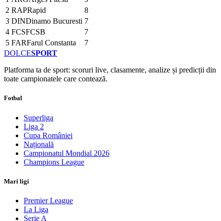
2
RAP
Rapid
8
3
DIN
Dinamo Bucuresti
7
4
FCS
FCSB
7
5
FAR
Farul Constanta
7
DOLCE
SPORT
Platforma ta de sport: scoruri live, clasamente, analize și predicții din
toate campionatele care contează.
Fotbal
Superliga
Liga 2
Cupa României
Națională
Campionatul Mondial 2026
Champions League
Mari ligi
Premier League
La Liga
Serie A