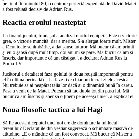
pe final. În minutul 80, o centrare perfectă expediată de David Matei
a fost reluată decisiv de Adrian Rus.
Reactia eroului neasteptat
La finalul jocului, fundașul a analizat efortul echipei. „Este o victorie
grea, o victorie muncită, dar a meritat. S-a alergat foarte mult. Mister
a făcut toate schimbările, a dat șanse tuturor. Mă bucur că am primit
și eu o șansă după mult timp, doi ani mi se pare. Mă bucur că am și
înscris, dar important e că am câștigat”, a declarat Adrian Rus la
Prima TV.
Jucătorul a detaliat și faza golului (a doua reușită importantă pentru
el în ultima perioadă). „La faze fixe chiar am lucrat zilele acestea.
Nu trebuie să ai neapărat talia lor dacă ai o dinamică bună în careu.
Pasa a venit de la Matei. Puteam să fac dubla tot din pasa lui. Mă
bucur că am înscris și sper să o ținem pe aceeași linie”, a explicat el.
Noua filosofie tactica a lui Hagi
Să fie acesta începutul unei noi ere de dominare la mijlocul
terenului? Declarațiile din vestiar sugerează o schimbare masivă de
atitudine. „E o mândrie că am fost convocat. Mă bucur că Mister a