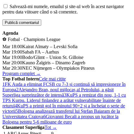
Salvează-mi numele, emailul și site-ul web în acest navigator
pentru data viitoare când o să comentez.
Agenda
⚽ Fotbal · Champions League
Mar 18:00
Kairat Almaty – Levski Sofia
Mar 19:00
Sabah FA – Aarhus
Mar 19:00
Bodo/Glimt – Union St. Gilloise
Mar 20:00
Kauno Žalgiris – Dinamo Zagreb
Mar 20:30
NEC Nijmegen – Olympiakos Piraeus
Program complet →
Top Fotbal Intern
Cele mai citite
1
FK Auda a eliminat FCSB cu 7-3 și continuă să impresioneze în
Europa
2
Alejandro Bran, noul mijlocaș al Petrolului, a găsit
Superliga surprinzător de intensă
3
KuPS a remizat din nou, 1-1 cu
TPS Kurpu. Liderul finlandez a arătat vulnerabilitate înainte de
returul
4
KuPS a primit gol în minutul 90+2 și a încheiat o serie de
victorii
5
Bologna analizează transferul lui Ștefan Baiaram de la
Universitatea Craiova
6
Giovanni Becali a propus un jucător la
Bologna pentru 5-6 milioane de euro
Clasament Superliga
Tot →
1
ARG
Arges Pitesti
9