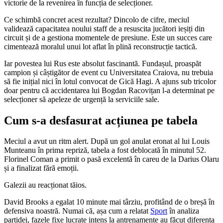
victorie de la revenirea în funcția de selecționer.
Ce schimbă concret acest rezultat? Dincolo de cifre, meciul
validează capacitatea noului staff de a resuscita jucători ieșiți din
circuit și de a gestiona momentele de presiune. Este un succes care
cimentează moralul unui lot aflat în plină reconstrucție tactică.
Iar povestea lui Rus este absolut fascinantă. Fundașul, proaspăt
campion și câștigător de event cu Universitatea Craiova, nu trebuia
să fie inițial nici în lotul convocat de Gică Hagi. A ajuns sub tricolor
doar pentru că accidentarea lui Bogdan Racovițan l-a determinat pe
selecționer să apeleze de urgență la serviciile sale.
Cum s-a desfasurat acțiunea pe tabela
Meciul a avut un ritm alert. După un gol anulat eronat al lui Louis
Munteanu în prima repriză, tabela a fost deblocată în minutul 52.
Florinel Coman a primit o pasă excelentă în careu de la Darius Olaru
și a finalizat fără emoții.
Galezii au reacționat tăios.
David Brooks a egalat 10 minute mai târziu, profitând de o breșă în
defensiva noastră. Numai că, așa cum a relatat
Sport
în analiza
partidei, fazele fixe lucrate intens la antrenamente au făcut diferența