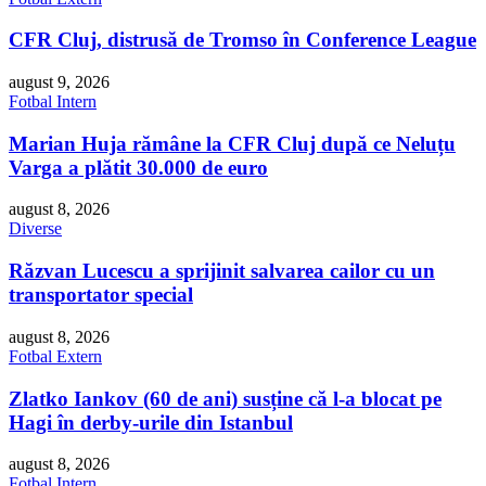
CFR Cluj, distrusă de Tromso în Conference League
august 9, 2026
Fotbal Intern
Marian Huja rămâne la CFR Cluj după ce Neluțu
Varga a plătit 30.000 de euro
august 8, 2026
Diverse
Răzvan Lucescu a sprijinit salvarea cailor cu un
transportator special
august 8, 2026
Fotbal Extern
Zlatko Iankov (60 de ani) susține că l-a blocat pe
Hagi în derby-urile din Istanbul
august 8, 2026
Fotbal Intern