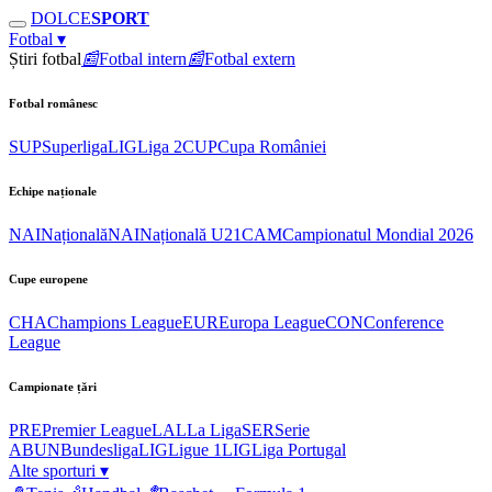
DOLCE
SPORT
Fotbal
▾
Știri fotbal
📰
Fotbal intern
📰
Fotbal extern
Fotbal românesc
SUP
Superliga
LIG
Liga 2
CUP
Cupa României
Echipe naționale
NAI
Națională
NAI
Națională U21
CAM
Campionatul Mondial 2026
Cupe europene
CHA
Champions League
EUR
Europa League
CON
Conference
League
Campionate țări
PRE
Premier League
LAL
La Liga
SER
Serie
A
BUN
Bundesliga
LIG
Ligue 1
LIG
Liga Portugal
Alte sporturi
▾