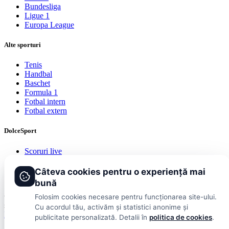
Bundesliga
Ligue 1
Europa League
Alte sporturi
Tenis
Handbal
Baschet
Formula 1
Fotbal intern
Fotbal extern
DolceSport
Scoruri live
Contact
Publicitate
Câteva cookies pentru o experiență mai
Termeni și condiții
bună
© 2026 DolceSport. Toate drepturile rezervate.
Scoruri, clasamente
Folosim cookies necesare pentru funcționarea site-ului.
și analize din toate competițiile
Cu acordul tău, activăm și statistici anonime și
Fotbal intern
Fotbal extern
Scoruri live
publicitate personalizată. Detalii în
politica de cookies
.