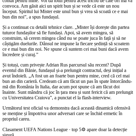
contat pentru mine. Voi da totul pentru acest tricou de câte ori mă va
convoca. Am găsit aici un spirit bun și se vede că este un nou
început. Spiritul lui Mister este unul bun și vrea să scoată ce e mai
bun din noi”, a spus fundașul.
Și a continuat cu detalii tehnice clare. „Mister își dorește din partea
tuturor fundașilor să fie fundași. Apoi, să avem mingea, să
construim, să cerem mingea când nu se poate juca în față și să ne
câștigăm duelurile. Dânsul ne impune la fiecare ședință să scoatem
ce e mai bun din noi. Ne spune că suntem cei mai buni dacă avem
încredere și curaj.”
Și totuși, cum privește Adrian Rus parcursul său recent? După
eventul din Bănie, fundașul și-a prelungit contractul, deși inițial a
avut îndoieli. „A fost un an foarte bun pentru mine, cred că cel mai
bun an din carieră. Credeam că am făcut un pas în spate întorcându-
mă din România în Italia, dar acum pot spune că am făcut doi
înainte. Sunt mândru că joc în țara mea și sunt fericit că am prelungit
cu Universitatea Craiova”, a punctat el la flash-interview.
Următorul test oficial va demonstra dacă această dinamică ofensivă
se menține și împotriva unor adversari care se închid ermetic în
propriul careu.
Clasament UEFA Nations League · top 5
⚙ apare doar la detecție
sigură