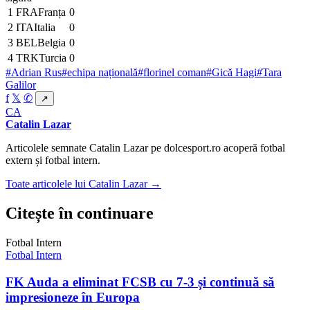
1
FRA
Franța
0
2
ITA
Italia
0
3
BEL
Belgia
0
4
TRK
Turcia
0
#Adrian Rus
#echipa națională
#florinel coman
#Gică Hagi
#Tara
Galilor
f
𝕏
✆
↗
CA
Catalin Lazar
Articolele semnate Catalin Lazar pe dolcesport.ro acoperă fotbal
extern și fotbal intern.
Toate articolele lui Catalin Lazar →
Citește în continuare
Fotbal Intern
Fotbal Intern
FK Auda a eliminat FCSB cu 7-3 și continuă să
impresioneze în Europa