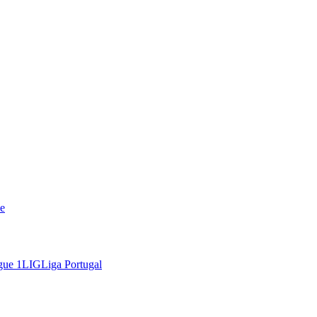
e
gue 1
LIG
Liga Portugal