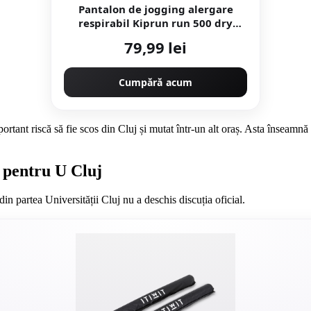
Pantalon de jogging alergare
respirabil Kiprun run 500 dry
negru Damă
79,99 lei
Cumpără acum
rtant riscă să fie scos din Cluj și mutat într-un alt oraș. Asta înseamnă 
i pentru U Cluj
n partea Universității Cluj nu a deschis discuția oficial.