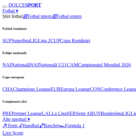
DOLCE
SPORT
Fotbal
▾
Știri fotbal
📰
Fotbal intern
📰
Fotbal extern
Fotbal românesc
SUP
Superliga
LIG
Liga 2
CUP
Cupa României
Echipe naționale
NAI
Națională
NAI
Națională U21
CAM
Campionatul Mondial 2026
Cupe europene
CHA
Champions League
EUR
Europa League
CON
Conference Leagu
Campionate țări
PRE
Premier League
LAL
La Liga
SER
Serie A
BUN
Bundesliga
LIG
Li
Alte sporturi
▾
🎾
Tenis
🤾
Handbal
🏀
Baschet
🏎
Formula 1
Live Score