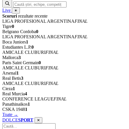
Live
☀
Scoruri
rezultate recente
LIGA PROFESIONAL ARGENTINA
FINAL
Tigre
0
Belgrano Cordoba
0
LIGA PROFESIONAL ARGENTINA
FINAL
Boca Juniors
1
Estudiantes L.P.
0
AMICALE CLUBURI
FINAL
Mallorca
3
Paris Saint Germain
0
AMICALE CLUBURI
FINAL
Arsenal
1
Real Betis
3
AMICALE CLUBURI
FINAL
Cieza
1
Real Murcia
4
CONFERENCE LEAGUE
FINAL
Panathinaikos
1
CSKA 1948
1
Toate →
DOLCE
SPORT
✕