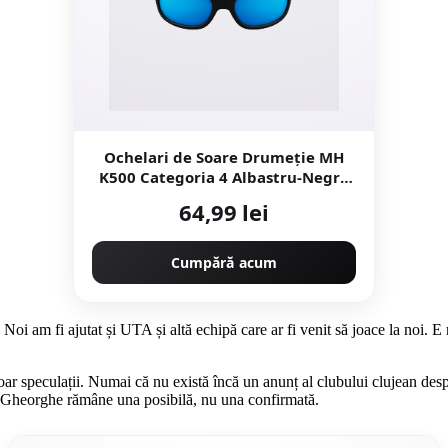
Ochelari de Soare Drumeție MH
K500 Categoria 4 Albastru-Negru
Copii 4-6 Ani
64,99 lei
Cumpără acum
Noi am fi ajutat și UTA și altă echipă care ar fi venit să joace la noi. 
oar speculații. Numai că nu există încă un anunț al clubului clujean desp
tu Gheorghe rămâne una posibilă, nu una confirmată.