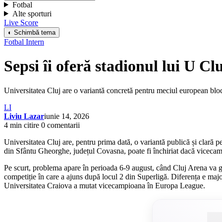
Fotbal
Alte sporturi
Live Score
◐ Schimbă tema
Fotbal Intern
Sepsi îi oferă stadionul lui U C
Universitatea Cluj are o variantă concretă pentru meciul european bl
LI
Liviu Lazar
iunie 14, 2026
4 min citire
0 comentarii
Universitatea Cluj are, pentru prima dată, o variantă publică și clară 
din Sfântu Gheorghe, județul Covasna, poate fi închiriat dacă vicecam
Pe scurt, problema apare în perioada 6-9 august, când Cluj Arena va gă
competiție în care a ajuns după locul 2 din Superligă. Diferența e maj
Universitatea Craiova a mutat vicecampioana în Europa League.