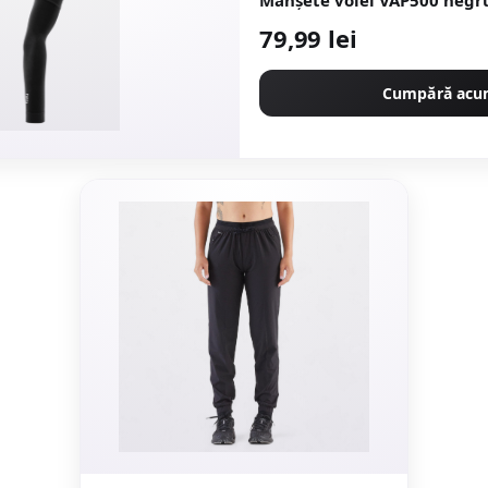
Manșete volei VAP500 negr
79,99 lei
Cumpără ac