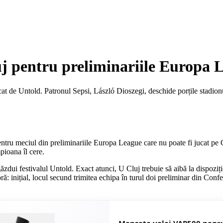
luj pentru preliminariile Europa
ocat de Untold. Patronul Sepsi, László Dioszegi, deschide porțile stad
pentru meciul din preliminariile Europa League care nu poate fi jucat pe 
pioana îl cere.
zdui festivalul Untold. Exact atunci, U Cluj trebuie să aibă la dispoziț
oră: inițial, locul secund trimitea echipa în turul doi preliminar din C