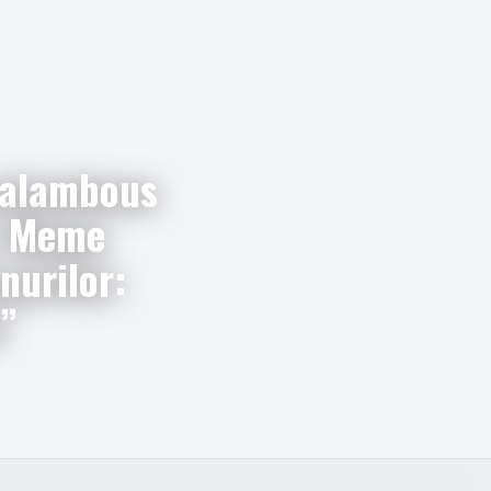
aralambous
ar Meme
nurilor:
”