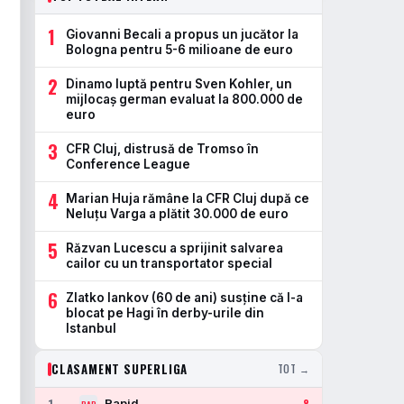
1
Giovanni Becali a propus un jucător la
Bologna pentru 5-6 milioane de euro
2
Dinamo luptă pentru Sven Kohler, un
mijlocaș german evaluat la 800.000 de
euro
3
CFR Cluj, distrusă de Tromso în
Conference League
4
Marian Huja rămâne la CFR Cluj după ce
Neluțu Varga a plătit 30.000 de euro
5
Răzvan Lucescu a sprijinit salvarea
cailor cu un transportator special
6
Zlatko Iankov (60 de ani) susține că l-a
blocat pe Hagi în derby-urile din
Istanbul
CLASAMENT SUPERLIGA
TOT →
Rapid
1
8
RAP