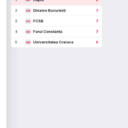
Dinamo Bucuresti
2
7
DIN
FCSB
3
7
FCS
Farul Constanta
4
7
FAR
Universitatea Craiova
5
6
UNI