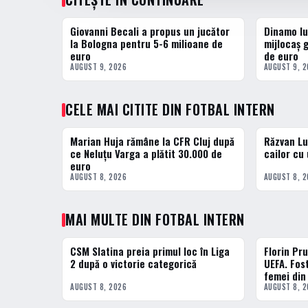
Giovanni Becali a propus un jucător
Dinamo lu
FOTBAL EXTERN
FOTBAL INT
la Bologna pentru 5-6 milioane de
mijlocaș 
euro
de euro
AUGUST 9, 2026
AUGUST 9, 
CELE MAI CITITE DIN FOTBAL INTERN
Marian Huja rămâne la CFR Cluj după
Răzvan Lu
1 · TOP
2 · TOP
ce Neluțu Varga a plătit 30.000 de
cailor cu
euro
AUGUST 8, 2026
AUGUST 8, 
MAI MULTE DIN FOTBAL INTERN
CSM Slatina preia primul loc în Liga
Florin Pru
FOTBAL INTERN
FOTBAL INT
2 după o victorie categorică
UEFA. Fos
femei din 
AUGUST 8, 2026
AUGUST 8, 