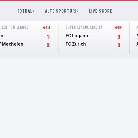
FOTBAL
ALTE SPORTURI
LIVE SCORE
▾
▾
PILER PRO LEAGUE
SUPER LEAGUE ELVEȚIA
44'
15'
nt
FC Lugano
1
0
 Mechelen
FC Zurich
0
0