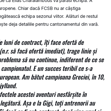
de că Elias Charalambous va părăsi echipa. A
europene. Chiar dacă FCSB nu ar câștiga
gătească echipa sezonul viitor. Alături de restul
ște deja detaliile pentru cantonamentul din vară.
le luni de contract, îți face ofertă de
n.r. să facă ofertă imediat), trage linie și
problema să nu continue, indiferent de ce se
campionatul. E un succes teribil ce s-a
european. Am bătut campioana Greciei, în 10,
jylland.
ectele acestei aventuri nesfârșite în
legătură. Așa e la Gigi, toți antrenorii au