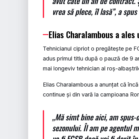
avut câte un an de contract. Ș
vrea să plece, îl lasă”, a spu
Elias Charalambous a ales 
Tehnicianul cipriot o pregătește pe F
adus primul titlu după o pauză de 9 ani.
mai longeviv tehnician al roș-albaștril
Elias Charalambous a anunțat că încă n
continue și din vară la campioana Ro
„Mă simt bine aici, am spus-o
sezonului. Îl am pe agentul m
va fi FCSB dacă voi fi dorit în