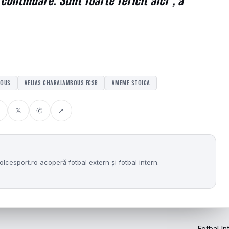
BOUS
#ELIAS CHARALAMBOUS FCSB
#MEME STOICA
𝕏
✆
↗
lcesport.ro acoperă fotbal extern și fotbal intern.
Fotbal In