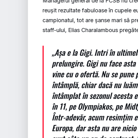
Managerul general de la FCSB nu cre
reușit rezultate fabuloase în cupele 
campionatul, tot are șanse mari să pre
staff-ului, Elias Charalambous pregăte
„Așa e la Gigi. Intri în ultime
prelungire. Gigi nu face asta (
vine cu o ofertă. Nu se pune 
întâmplă, chiar dacă nu luăm 
întâmplat în sezonul acesta 
în 11, pe Olympiakos, pe Midt
Într-adevăr, acum resimțim ef
Europa, dar asta nu are nicio 