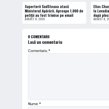
Suporterii SudSteaua atacă
Elias Cha
FOTBAL INTERN
FOTBAL INT
Ministerul Apărării. Aproape 1.000 de
la Levadi
petiții au fost trimise pe email
după plec
AUGUST 8, 2026
AUGUST 8, 
0 COMENTARII
Lasă un comentariu
Comentariu
*
Nume
*