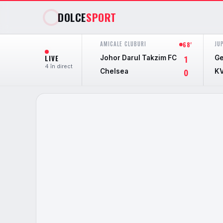
DOLCE
SPORT
AMICALE CLUBURI
JU
68'
LIVE
Johor Darul Takzim FC
Ge
1
4 în direct
Chelsea
KV
0