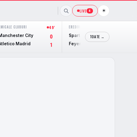
☀
LIVE
4
AMICALE CLUBURI
EREDIVISIE
49'
FINAL
Manchester City
Sparta Rotterdam
0
0
TOATE →
Atletico Madrid
Feyenoord
1
1