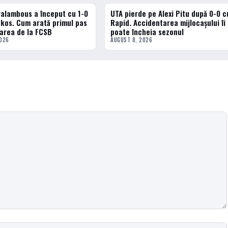
ralambous a început cu 1-0
UTA pierde pe Alexi Pitu după 0-0 c
ERN
FOTBAL INTERN
akos. Cum arată primul pas
Rapid. Accidentarea mijlocașului îi
area de la FCSB
poate încheia sezonul
2026
AUGUST 8, 2026