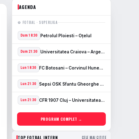
AGENDA
⚽ FOTBAL · SUPERLIGA
Petrolul Ploiesti – Oţelul
Dum 18:30
Universitatea Craiova – Arges Pitesti
Dum 21:30
FC Botosani – Corvinul Hunedoara
Lun 18:30
Sepsi OSK Sfantu Gheorghe – FCSB
Lun 21:30
CFR 1907 Cluj – Universitatea Cluj
Lun 21:30
PROGRAM COMPLET →
TOP FOTBAL INTERN
CELE MAI CITITE