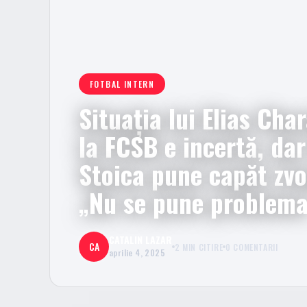
FOTBAL INTERN
Situația lui Elias Ch
la FCSB e incertă, d
Stoica pune capăt zvo
„Nu se pune problema
CATALIN LAZAR
CA
2 MIN CITIRE
0 COMENTARII
aprilie 4, 2025