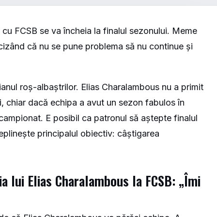
s cu FCSB se va încheia la finalul sezonului. Meme
precizând că nu se pune problema să nu continue și
cianul roș-albaștrilor. Elias Charalambous nu a primit
i, chiar dacă echipa a avut un sezon fabulos în
campionat. E posibil ca patronul să aștepte finalul
plinește principalul obiectiv: câștigarea
ia lui Elias Charalambous la FCSB: „Îmi