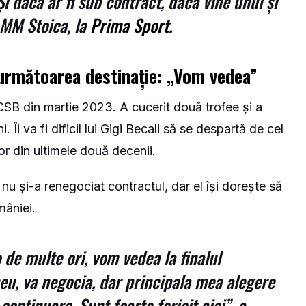
i dacă ar fi sub contract, dacă vine unul și
s MM Stoica, la
Prima Sport
.
următoarea destinație: „Vom vedea”
CSB din martie 2023. A cucerit două trofee și a
 Îi va fi dificil lui Gigi Becali să se despartă de cel
or din ultimele două decenii.
u și-a renegociat contractul, dar el își dorește să
mâniei.
 de multe ori, vom vedea la finalul
eu, va negocia, dar principala mea alegere
 continuare. Sunt foarte fericit aici”, a