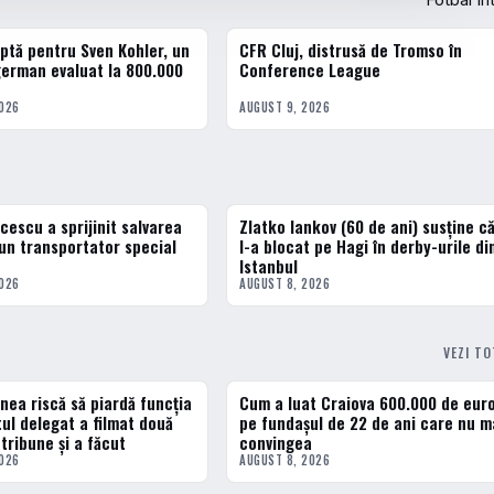
ptă pentru Sven Kohler, un
CFR Cluj, distrusă de Tromso în
ERN
FOTBAL EXTERN
german evaluat la 800.000
Conference League
2026
AUGUST 9, 2026
cescu a sprijinit salvarea
Zlatko Iankov (60 de ani) susține c
3 · TOP
 un transportator special
l-a blocat pe Hagi în derby-urile di
Istanbul
2026
AUGUST 8, 2026
VEZI T
nea riscă să piardă funcția
Cum a luat Craiova 600.000 de eur
ERN
FOTBAL INTERN
tul delegat a filmat două
pe fundașul de 22 de ani care nu m
tribune și a făcut
convingea
2026
AUGUST 8, 2026