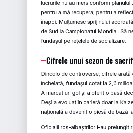
lucrurile nu au mers conform planulu
pentru a mă recupera, pentru a reflect
înapoi. Mulțumesc sprijinului acordat
de Sud la Campionatul Mondial. Să ne f
fundașul pe rețelele de socializare.
Cifrele unui sezon de sacrif
Dincolo de controverse, cifrele arată 
încheiată, fundașul cotat la 2,6 milio
A marcat un gol și a oferit o pasă deci
Deși a evoluat în carieră doar la Kaize
națională a devenit o piesă de bază l
Oficialii roș-albaștrilor i-au prelung