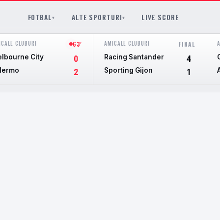
FOTBAL
ALTE SPORTURI
LIVE SCORE
▾
▾
ICALE CLUBURI
AMICALE CLUBURI
63'
FINAL
lbourne City
Racing Santander
0
4
lermo
Sporting Gijon
2
1