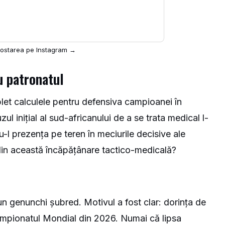
postarea pe Instagram →
cu patronatul
let calculele pentru defensiva campioanei în
ul inițial al sud-africanului de a se trata medical l-
u-l prezența pe teren în meciurile decisive ale
t din această încăpățânare tactico-medicală?
e un genunchi șubred. Motivul a fost clar: dorința de
Campionatul Mondial din 2026. Numai că lipsa