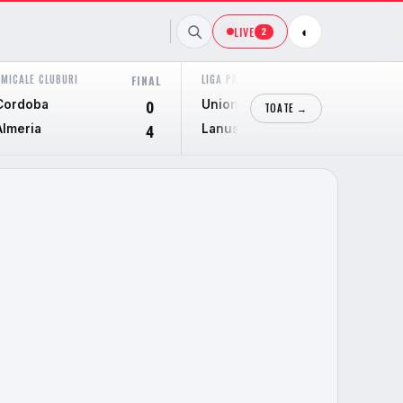
LIVE
◐
2
AMICALE CLUBURI
LIGA PROFESIONAL ARGENTINA
FINAL
FINAL
Cordoba
Union Santa Fe
0
2
TOATE →
Almeria
Lanus
4
1