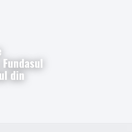
e
. Fundasul
ul din