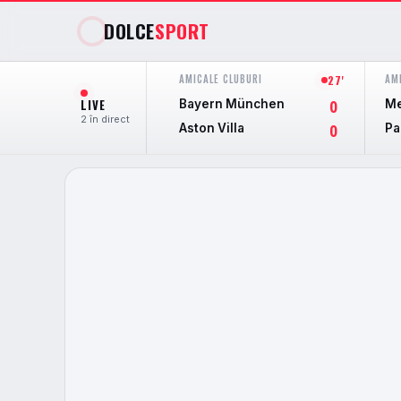
DOLCE
SPORT
AMICALE CLUBURI
AM
27'
LIVE
Bayern München
Me
0
2 în direct
Aston Villa
Pa
0