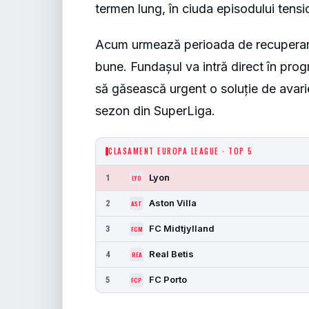
termen lung, în ciuda episodului tensi
Acum urmează perioada de recuperare
bune. Fundașul va intră direct în prog
să găsească urgent o soluție de avarie
sezon din SuperLiga.
CLASAMENT EUROPA LEAGUE · TOP 5
Lyon
1
LYO
Aston Villa
2
AST
FC Midtjylland
3
FCM
Real Betis
4
REA
FC Porto
5
FCP