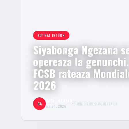
FOTBAL INTERN
Siyabonga Ngezana s
opereaza la genunchi
FCSB rateaza Mondial
2026
CATALIN LAZAR
CA
3 MIN CITIRE
0 COMENTARII
iunie 1, 2026