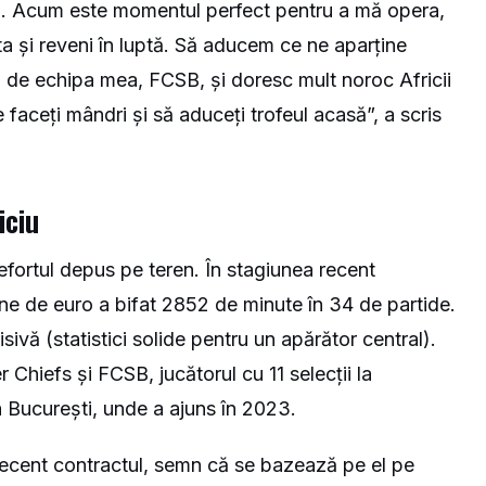
i… Acum este momentul perfect pentru a mă opera,
a și reveni în luptă. Să aducem ce ne aparține
ă de echipa mea, FCSB, și doresc mult noroc Africii
aceți mândri și să aduceți trofeul acasă”, a scris
iciu
efortul depus pe teren. În stagiunea recent
ane de euro a bifat 2852 de minute în 34 de partide.
sivă (statistici solide pentru un apărător central).
r Chiefs și FCSB, jucătorul cu 11 selecții la
a București, unde a ajuns în 2023.
it recent contractul, semn că se bazează pe el pe