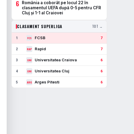
6
România a coborât pe locul 22 în
clasamentul UEFA după 0-5 pentru CFR
Cluj și 1-1 al Craiovei
CLASAMENT SUPERLIGA
TOT →
FCSB
1
7
FCS
Rapid
2
7
RAP
Universitatea Craiova
3
6
UNI
Universitatea Cluj
4
6
UNI
Arges Pitesti
5
6
ARG