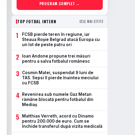
PROGRAM COMPLET →
TOP FOTBAL INTERN
CELE MAI CITITE
1
FCSB pierde teren în regiune, iar
Steaua Roșie Belgrad atacă Europa cu
un lot de peste patru ori
2
Ioan Andone propune trei măsuri
pentru a salva fotbalul românesc
3
Cosmin Matei, suspendat 9 luni de
TAS. Sepsi îl pierde înaintea meciului
cu FCSB
4
Revenirea sub numele Gaz Metan
rămâne blocată pentru fotbalul din
Mediaș
5
Matthias Verreth, acord cu Dinamo
pentru 200.000 de euro. Cum se
închide transferul după vizita medicală