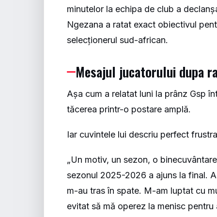
minutelor la echipa de club a declanș
Ngezana a ratat exact obiectivul pentr
selecționerul sud-african.
Mesajul jucatorului dupa ra
Așa cum a relatat luni la prânz
Gsp
înt
tăcerea printr-o postare amplă.
Iar cuvintele lui descriu perfect frust
„Un motiv, un sezon, o binecuvântare 
sezonul 2025-2026 a ajuns la final. A
m-au tras în spate. M-am luptat cu mu
evitat să mă operez la menisc pentru