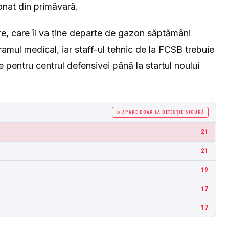
onat din primăvară.
, care îl va ține departe de gazon săptămâni
ramul medical, iar staff-ul tehnic de la FCSB trebuie
 pentru centrul defensivei până la startul noului
⚙ APARE DOAR LA DETECȚIE SIGURĂ
21
21
19
17
17