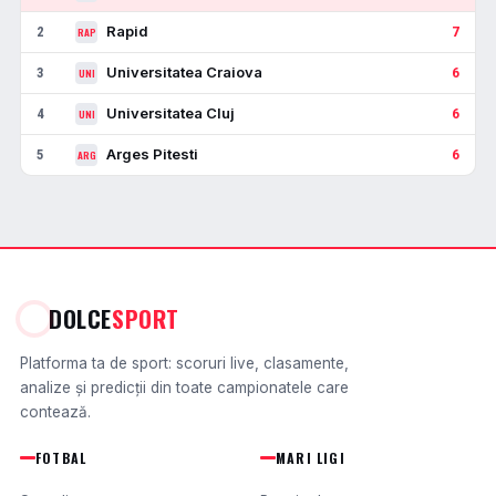
Rapid
2
7
RAP
Universitatea Craiova
3
6
UNI
Universitatea Cluj
4
6
UNI
Arges Pitesti
5
6
ARG
DOLCE
SPORT
Platforma ta de sport: scoruri live, clasamente,
analize și predicții din toate campionatele care
contează.
FOTBAL
MARI LIGI