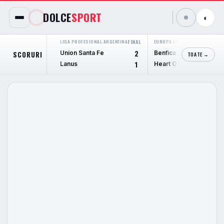
DOLCE
SPORT
◐
LIGA PROFESIONAL ARGENTINA
FINAL
EUROPA LEAGUE
FINAL
Union Santa Fe
Benfica
SCORURI
2
6
TOATE →
Lanus
Heart Of Midlothian
1
1