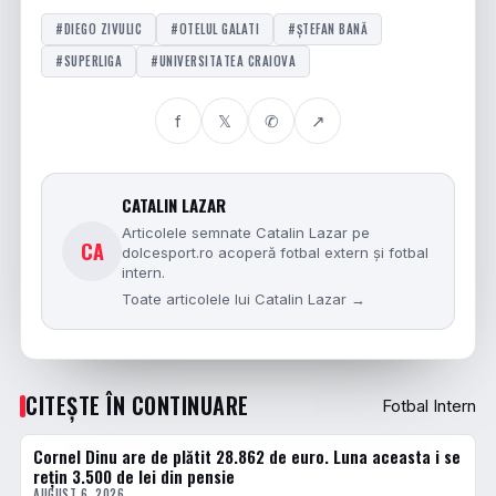
#DIEGO ZIVULIC
#OTELUL GALATI
#ȘTEFAN BANĂ
#SUPERLIGA
#UNIVERSITATEA CRAIOVA
f
𝕏
✆
↗
CATALIN LAZAR
Articolele semnate Catalin Lazar pe
CA
dolcesport.ro acoperă fotbal extern și fotbal
intern.
Toate articolele lui Catalin Lazar →
CITEȘTE ÎN CONTINUARE
Fotbal Intern
Cornel Dinu are de plătit 28.862 de euro. Luna aceasta i se
FOTBAL INTERN
rețin 3.500 de lei din pensie
AUGUST 6, 2026