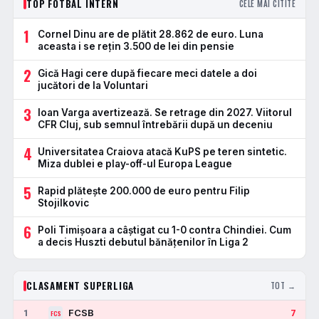
TOP FOTBAL INTERN
CELE MAI CITITE
1
Cornel Dinu are de plătit 28.862 de euro. Luna
aceasta i se rețin 3.500 de lei din pensie
2
Gică Hagi cere după fiecare meci datele a doi
jucători de la Voluntari
3
Ioan Varga avertizează. Se retrage din 2027. Viitorul
CFR Cluj, sub semnul întrebării după un deceniu
4
Universitatea Craiova atacă KuPS pe teren sintetic.
Miza dublei e play-off-ul Europa League
5
Rapid plătește 200.000 de euro pentru Filip
Stojilkovic
6
Poli Timișoara a câștigat cu 1-0 contra Chindiei. Cum
a decis Huszti debutul bănățenilor în Liga 2
CLASAMENT SUPERLIGA
TOT →
FCSB
1
7
FCS