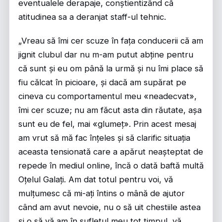
eventualele derapaje, conștientizând că
atitudinea sa a deranjat staff-ul tehnic.
„Vreau să îmi cer scuze în fața conducerii că am
jignit clubul dar nu m-am putut abține pentru
că sunt și eu om până la urmă și nu îmi place să
fiu călcat în picioare, și dacă am supărat pe
cineva cu comportamentul meu «neadecvat»,
îmi cer scuze; nu am făcut asta din răutate, așa
sunt eu de fel, mai «glumeț». Prin acest mesaj
am vrut să mă fac înțeles și să clarific situația
aceasta tensionată care a apărut neașteptat de
repede în mediul online, încă o dată baftă multă
Oțelul Galați. Am dat totul pentru voi, vă
mulțumesc că mi-ați întins o mână de ajutor
când am avut nevoie, nu o să uit chestiile astea
și o să vă am în sufletul meu tot timpul, vă