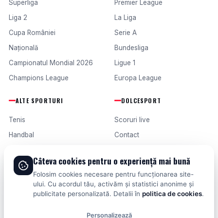
Superliga
Premier League
Liga 2
La Liga
Cupa României
Serie A
Națională
Bundesliga
Campionatul Mondial 2026
Ligue 1
Champions League
Europa League
ALTE SPORTURI
DOLCESPORT
Tenis
Scoruri live
Handbal
Contact
Baschet
Publicitate
Câteva cookies pentru o experiență mai bună
Formula 1
Termeni și condiții
Folosim cookies necesare pentru funcționarea site-
Fotbal intern
ului. Cu acordul tău, activăm și statistici anonime și
publicitate personalizată. Detalii în
politica de cookies
.
Fotbal extern
Personalizează