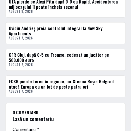
UTA pierde pe Alexi Pitu după 0-0 cu Rapid. Accidentarea
FOTBAL INTERN
mijlocașului îi poate încheia sezonul
AUGUST 8, 2026
Ovidiu Andrieș preia controlul integral la New Sky
FOTBAL INTERN
Apartments
AUGUST 7, 2026
CFR Cluj, după 0-5 cu Tromso, cedează un jucător pe
FOTBAL INTERN
500.000 euro
AUGUST 7, 2026
FCSB pierde teren în regiune, iar Steaua Roșie Belgrad
FOTBAL EXTERN
atacă Europa cu un lot de peste patru ori
AUGUST 7, 2026
0 COMENTARII
Lasă un comentariu
Comentariu
*