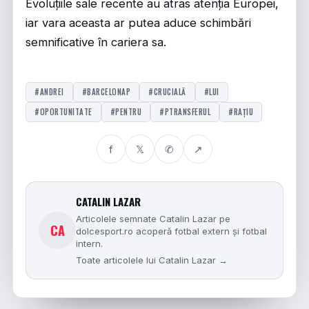
Evoluțiile sale recente au atras atenția Europei,
iar vara aceasta ar putea aduce schimbări
semnificative în cariera sa.
#ANDREI
#BARCELONAP
#CRUCIALĂ
#LUI
#OPORTUNITATE
#PENTRU
#PTRANSFERUL
#RAȚIU
f
𝕏
✆
↗
CATALIN LAZAR
Articolele semnate Catalin Lazar pe
CA
dolcesport.ro acoperă fotbal extern și fotbal
intern.
Toate articolele lui Catalin Lazar →