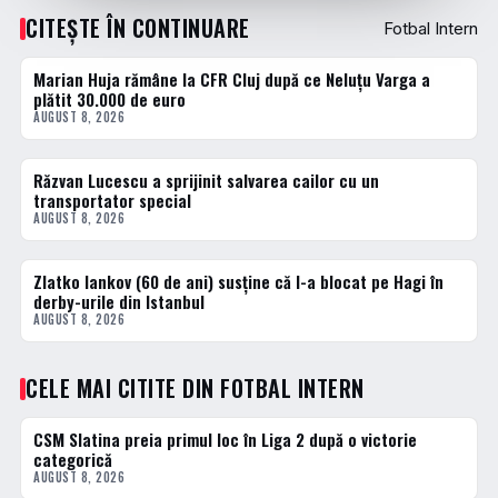
CITEȘTE ÎN CONTINUARE
Fotbal Intern
Marian Huja rămâne la CFR Cluj după ce Neluțu Varga a
FOTBAL INTERN
plătit 30.000 de euro
AUGUST 8, 2026
Răzvan Lucescu a sprijinit salvarea cailor cu un
DIVERSE
transportator special
AUGUST 8, 2026
Zlatko Iankov (60 de ani) susține că l-a blocat pe Hagi în
FOTBAL EXTERN
derby-urile din Istanbul
AUGUST 8, 2026
CELE MAI CITITE DIN FOTBAL INTERN
CSM Slatina preia primul loc în Liga 2 după o victorie
1 · TOP
categorică
AUGUST 8, 2026