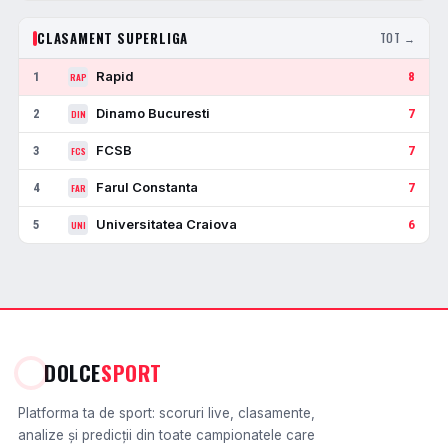
CLASAMENT SUPERLIGA
TOT →
Rapid
1
8
RAP
Dinamo Bucuresti
2
7
DIN
FCSB
3
7
FCS
Farul Constanta
4
7
FAR
Universitatea Craiova
5
6
UNI
DOLCE
SPORT
Platforma ta de sport: scoruri live, clasamente,
analize și predicții din toate campionatele care