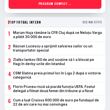
PROGRAM COMPLET →
TOP FOTBAL INTERN
CELE MAI CITITE
1
Marian Huja rămâne la CFR Cluj după ce Neluțu Varga
a plătit 30.000 de euro
2
Răzvan Lucescu a sprijinit salvarea cailor cu un
transportator special
3
Zlatko Iankov (60 de ani) susține că l-a blocat pe
Hagi în derby-urile din Istanbul
4
CSM Slatina preia primul loc în Liga 2 după o victorie
categorică
5
Florin Prunea riscă să piardă funcția UEFA. Fostul
delegat a filmat două femei din tribune și a făcut
6
Cum a luat Craiova 600.000 de euro pe fundașul de
22 de ani care nu mai convingea