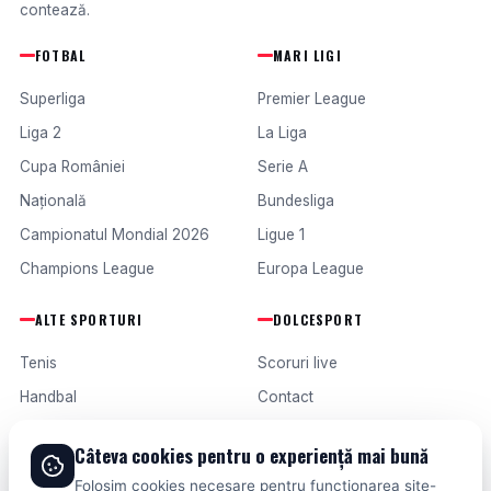
contează.
FOTBAL
MARI LIGI
Superliga
Premier League
Liga 2
La Liga
Cupa României
Serie A
Națională
Bundesliga
Campionatul Mondial 2026
Ligue 1
Champions League
Europa League
ALTE SPORTURI
DOLCESPORT
Tenis
Scoruri live
Handbal
Contact
Baschet
Publicitate
Câteva cookies pentru o experiență mai bună
Formula 1
Termeni și condiții
Folosim cookies necesare pentru funcționarea site-