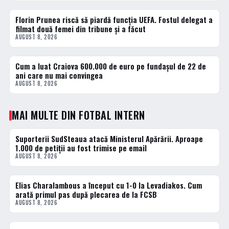
Florin Prunea riscă să piardă funcția UEFA. Fostul delegat a
2 · TOP
filmat două femei din tribune și a făcut
AUGUST 8, 2026
Cum a luat Craiova 600.000 de euro pe fundașul de 22 de
3 · TOP
ani care nu mai convingea
AUGUST 8, 2026
MAI MULTE DIN FOTBAL INTERN
Suporterii SudSteaua atacă Ministerul Apărării. Aproape
FOTBAL INTERN
1.000 de petiții au fost trimise pe email
AUGUST 8, 2026
Elias Charalambous a început cu 1-0 la Levadiakos. Cum
FOTBAL INTERN
arată primul pas după plecarea de la FCSB
AUGUST 8, 2026