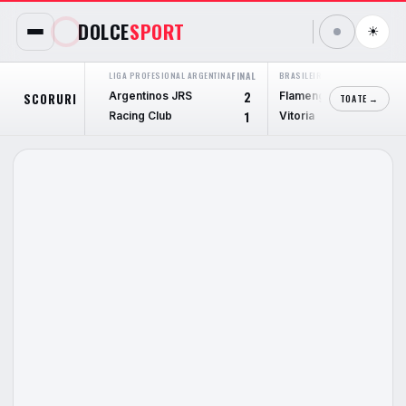
DOLCE
SPORT
☀
LIGA PROFESIONAL ARGENTINA
FINAL
BRASILEIRÃO SERIE A
FINAL
Argentinos JRS
Flamengo
SCORURI
2
2
TOATE →
Racing Club
Vitoria
1
0