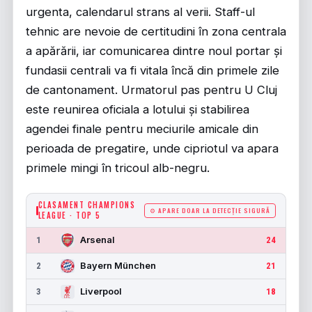
urgenta, calendarul strans al verii. Staff-ul
tehnic are nevoie de certitudini în zona centrala
a apărării, iar comunicarea dintre noul portar și
fundasii centrali va fi vitala încă din primele zile
de cantonament. Urmatorul pas pentru U Cluj
este reunirea oficiala a lotului și stabilirea
agendei finale pentru meciurile amicale din
perioada de pregatire, unde cipriotul va apara
primele mingi în tricoul alb-negru.
CLASAMENT CHAMPIONS
⚙ APARE DOAR LA DETECȚIE SIGURĂ
LEAGUE · TOP 5
Arsenal
1
24
Bayern München
2
21
Liverpool
3
18