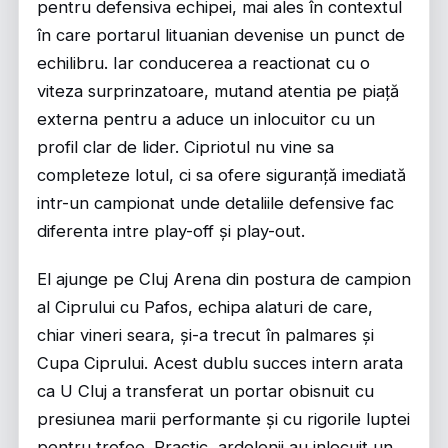
pentru defensiva echipei, mai ales în contextul
în care portarul lituanian devenise un punct de
echilibru. Iar conducerea a reactionat cu o
viteza surprinzatoare, mutand atentia pe piață
externa pentru a aduce un inlocuitor cu un
profil clar de lider. Cipriotul nu vine sa
completeze lotul, ci sa ofere siguranță imediată
intr-un campionat unde detaliile defensive fac
diferenta intre play-off și play-out.
El ajunge pe Cluj Arena din postura de campion
al Ciprului cu Pafos, echipa alaturi de care,
chiar vineri seara, și-a trecut în palmares și
Cupa Ciprului. Acest dublu succes intern arata
ca U Cluj a transferat un portar obisnuit cu
presiunea marii performante și cu rigorile luptei
pentru trofee. Practic, ardelenii au inlocuit un