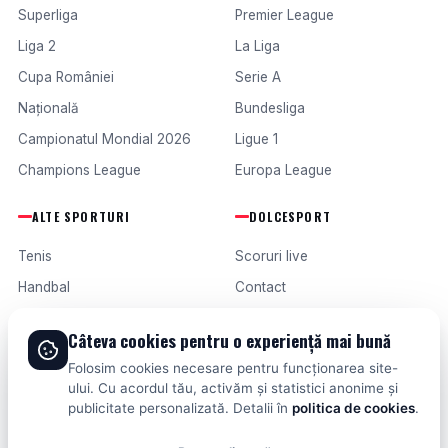
Superliga
Premier League
Liga 2
La Liga
Cupa României
Serie A
Națională
Bundesliga
Campionatul Mondial 2026
Ligue 1
Champions League
Europa League
ALTE SPORTURI
DOLCESPORT
Tenis
Scoruri live
Handbal
Contact
Baschet
Publicitate
Câteva cookies pentru o experiență mai bună
Formula 1
Termeni și condiții
Folosim cookies necesare pentru funcționarea site-
Fotbal intern
ului. Cu acordul tău, activăm și statistici anonime și
publicitate personalizată. Detalii în
politica de cookies
.
Fotbal extern