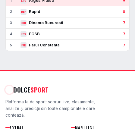
Arges Pitesti
1
9
ARG
Rapid
2
8
RAP
Dinamo Bucuresti
3
7
DIN
FCSB
4
7
FCS
Farul Constanta
5
7
FAR
DOLCE
SPORT
Platforma ta de sport: scoruri live, clasamente,
analize și predicții din toate campionatele care
contează.
FOTBAL
MARI LIGI