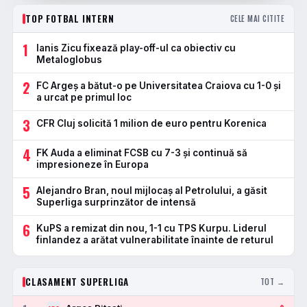
TOP FOTBAL INTERN
CELE MAI CITITE
1
Ianis Zicu fixează play-off-ul ca obiectiv cu
Metaloglobus
2
FC Argeș a bătut-o pe Universitatea Craiova cu 1-0 și
a urcat pe primul loc
3
CFR Cluj solicită 1 milion de euro pentru Korenica
4
FK Auda a eliminat FCSB cu 7-3 și continuă să
impresioneze în Europa
5
Alejandro Bran, noul mijlocaș al Petrolului, a găsit
Superliga surprinzător de intensă
6
KuPS a remizat din nou, 1-1 cu TPS Kurpu. Liderul
finlandez a arătat vulnerabilitate înainte de returul
CLASAMENT SUPERLIGA
TOT →