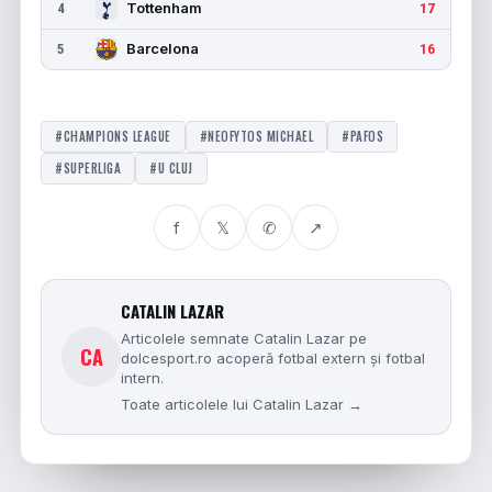
Tottenham
4
17
Barcelona
5
16
#CHAMPIONS LEAGUE
#NEOFYTOS MICHAEL
#PAFOS
#SUPERLIGA
#U CLUJ
f
𝕏
✆
↗
CATALIN LAZAR
Articolele semnate Catalin Lazar pe
CA
dolcesport.ro acoperă fotbal extern și fotbal
intern.
Toate articolele lui Catalin Lazar →