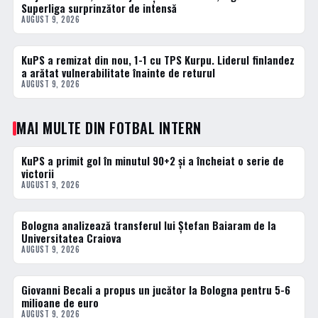
Superliga surprinzător de intensă
AUGUST 9, 2026
KuPS a remizat din nou, 1-1 cu TPS Kurpu. Liderul finlandez
3 · TOP
a arătat vulnerabilitate înainte de returul
AUGUST 9, 2026
MAI MULTE DIN FOTBAL INTERN
KuPS a primit gol în minutul 90+2 și a încheiat o serie de
FOTBAL EXTERN
victorii
AUGUST 9, 2026
Bologna analizează transferul lui Ștefan Baiaram de la
FOTBAL EXTERN
Universitatea Craiova
AUGUST 9, 2026
Giovanni Becali a propus un jucător la Bologna pentru 5-6
FOTBAL EXTERN
milioane de euro
AUGUST 9, 2026