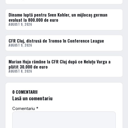
Dinamo luptă pentru Sven Kohler, un mijlocaș german
FOTBAL INTERN
evaluat la 800.000 de euro
AUGUST 9, 2026
CFR Cluj, distrusă de Tromso în Conference League
FOTBAL EXTERN
AUGUST 9, 2026
Marian Huja rămâne la CFR Cluj după ce Neluțu Varga a
FOTBAL INTERN
plătit 30.000 de euro
AUGUST 8, 2026
0 COMENTARII
Lasă un comentariu
Comentariu
*