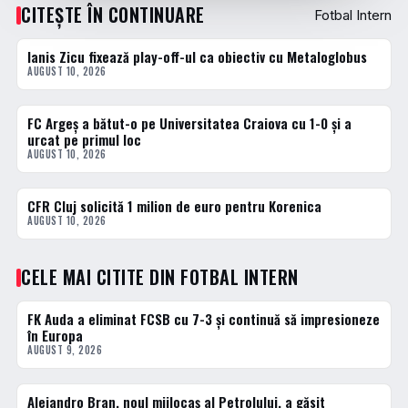
CITEȘTE ÎN CONTINUARE
Fotbal Intern
Ianis Zicu fixează play-off-ul ca obiectiv cu Metaloglobus
FOTBAL INTERN
AUGUST 10, 2026
FC Argeș a bătut-o pe Universitatea Craiova cu 1-0 și a
FOTBAL INTERN
urcat pe primul loc
AUGUST 10, 2026
CFR Cluj solicită 1 milion de euro pentru Korenica
FOTBAL INTERN
AUGUST 10, 2026
CELE MAI CITITE DIN FOTBAL INTERN
FK Auda a eliminat FCSB cu 7-3 și continuă să impresioneze
1 · TOP
în Europa
AUGUST 9, 2026
Alejandro Bran, noul mijlocaș al Petrolului, a găsit
2 · TOP