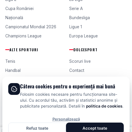
Cupa României
Serie A
Națională
Bundesliga
Campionatul Mondial 2026
Ligue 1
Champions League
Europa League
ALTE SPORTURI
DOLCESPORT
Tenis
Scoruri live
Handbal
Contact
Baschet
Publicitate
Câteva cookies pentru o experiență mai bună
Formula 1
Termeni și condiții
Folosim cookies necesare pentru funcționarea site-
Fotbal intern
ului. Cu acordul tău, activăm și statistici anonime și
publicitate personalizată. Detalii în
politica de cookies
.
Fotbal extern
Personalizează
Refuz toate
Accept toate
© 2026 DOLCESPORT. TOATE DREPTURILE REZERVATE.