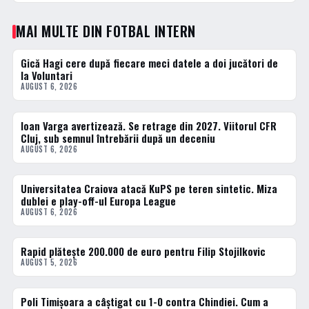
MAI MULTE DIN FOTBAL INTERN
Gică Hagi cere după fiecare meci datele a doi jucători de
FOTBAL INTERN
la Voluntari
AUGUST 6, 2026
Ioan Varga avertizează. Se retrage din 2027. Viitorul CFR
FOTBAL INTERN
Cluj, sub semnul întrebării după un deceniu
AUGUST 6, 2026
Universitatea Craiova atacă KuPS pe teren sintetic. Miza
FOTBAL INTERN
dublei e play-off-ul Europa League
AUGUST 6, 2026
Rapid plătește 200.000 de euro pentru Filip Stojilkovic
FOTBAL INTERN
AUGUST 5, 2026
Poli Timișoara a câștigat cu 1-0 contra Chindiei. Cum a
FOTBAL INTERN