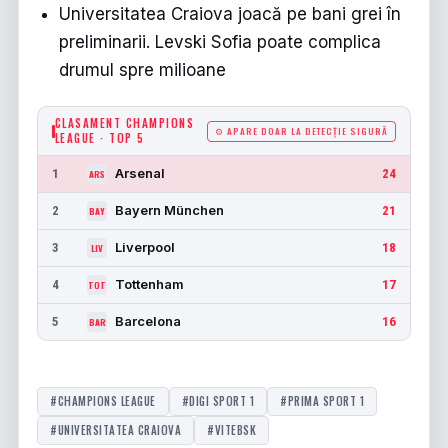
Universitatea Craiova joacă pe bani grei în
preliminarii. Levski Sofia poate complica
drumul spre milioane
CLASAMENT CHAMPIONS
⚙ APARE DOAR LA DETECȚIE SIGURĂ
LEAGUE · TOP 5
Arsenal
1
24
ARS
Bayern München
2
21
BAY
Liverpool
3
18
LIV
Tottenham
4
17
TOT
Barcelona
5
16
BAR
#CHAMPIONS LEAGUE
#DIGI SPORT 1
#PRIMA SPORT 1
#UNIVERSITATEA CRAIOVA
#VITEBSK