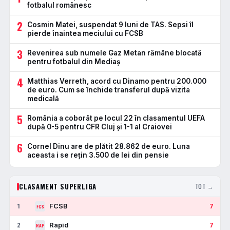
fotbalul românesc
2
Cosmin Matei, suspendat 9 luni de TAS. Sepsi îl
pierde înaintea meciului cu FCSB
3
Revenirea sub numele Gaz Metan rămâne blocată
pentru fotbalul din Mediaș
4
Matthias Verreth, acord cu Dinamo pentru 200.000
de euro. Cum se închide transferul după vizita
medicală
5
România a coborât pe locul 22 în clasamentul UEFA
după 0-5 pentru CFR Cluj și 1-1 al Craiovei
6
Cornel Dinu are de plătit 28.862 de euro. Luna
aceasta i se rețin 3.500 de lei din pensie
CLASAMENT SUPERLIGA
TOT →
FCSB
1
7
FCS
Rapid
2
7
RAP