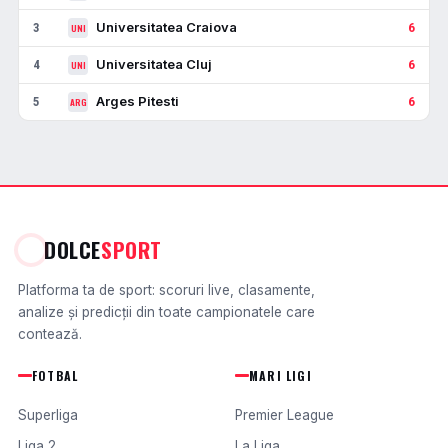
Universitatea Craiova
3
6
UNI
Universitatea Cluj
4
6
UNI
Arges Pitesti
5
6
ARG
DOLCE
SPORT
Platforma ta de sport: scoruri live, clasamente,
analize și predicții din toate campionatele care
contează.
FOTBAL
MARI LIGI
Superliga
Premier League
Liga 2
La Liga