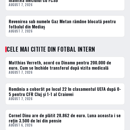
înaintea meciului cu FCSB
AUGUST 7, 2026
Revenirea sub numele Gaz Metan rămâne blocată pentru
FOTBAL INTERN
fotbalul din Mediaș
AUGUST 7, 2026
CELE MAI CITITE DIN FOTBAL INTERN
Matthias Verreth, acord cu Dinamo pentru 200.000 de
1 · TOP
euro. Cum se închide transferul după vizita medicală
AUGUST 7, 2026
România a coborât pe locul 22 în clasamentul UEFA după 0-
2 · TOP
5 pentru CFR Cluj și 1-1 al Craiovei
AUGUST 7, 2026
Cornel Dinu are de plătit 28.862 de euro. Luna aceasta i se
3 · TOP
rețin 3.500 de lei din pensie
AUGUST 6, 2026