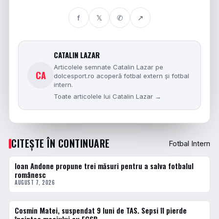
f
𝕏
✆
↗
CATALIN LAZAR
Articolele semnate Catalin Lazar pe
CA
dolcesport.ro acoperă fotbal extern și fotbal
intern.
Toate articolele lui Catalin Lazar →
CITEȘTE ÎN CONTINUARE
Fotbal Intern
Ioan Andone propune trei măsuri pentru a salva fotbalul
FOTBAL INTERN
românesc
AUGUST 7, 2026
Cosmin Matei, suspendat 9 luni de TAS. Sepsi îl pierde
FOTBAL INTERN