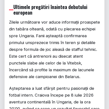
Ultimele pregătiri înaintea debutului
european
Zilele următoare vor aduce informații proaspete
din tabăra olteană, odată cu plecarea echipei
spre Ungaria. Fanii așteaptă confirmarea
primului unsprezece trimis în teren și detaliile
despre formula de joc aleasă de stafful tehnic.
Este cert că antrenorii au disecat atent
punctele slabe ale celor de la Vitebsk,
încercând să profite la maximum de lacunele
defensive ale campioanei din Belarus.
Așteptarea a luat sfârșit pentru pasionații de
fotbal intern.
Craiova începe pe 8 iulie 2026
aventura continentală în Ungaria, de la ora
20:00, având ca scop un rezultat favorabil care