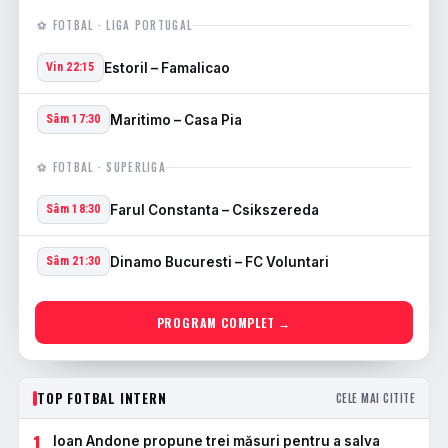
⚽ FOTBAL · LIGA PORTUGAL
Estoril – Famalicao
Vin 22:15
Maritimo – Casa Pia
Sâm 17:30
⚽ FOTBAL · SUPERLIGA
Farul Constanta – Csikszereda
Sâm 18:30
Dinamo Bucuresti – FC Voluntari
Sâm 21:30
PROGRAM COMPLET →
TOP FOTBAL INTERN
CELE MAI CITITE
1
Ioan Andone propune trei măsuri pentru a salva