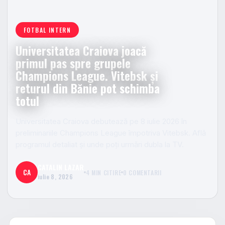
FOTBAL INTERN
Universitatea Craiova joacă
primul pas spre grupele
Champions League. Vitebsk și
returul din Bănie pot schimba
totul
Universitatea Craiova debutează pe 8 iulie 2026 în
preliminariile Champions League împotriva Vitebsk. Află
programul detaliat și unde poți urmări dubla la TV.
CATALIN LAZAR
CA
4 MIN CITIRE
0 COMENTARII
iulie 8, 2026