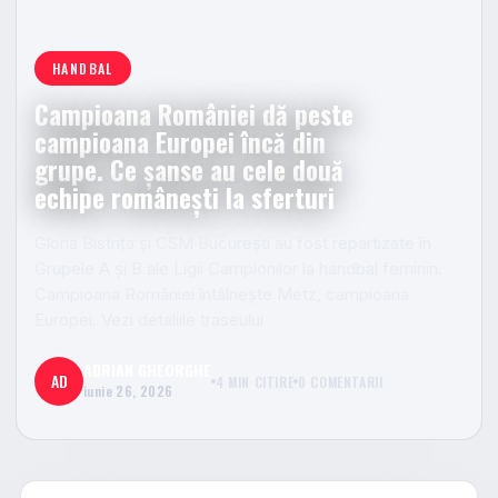
HANDBAL
Campioana României dă peste
campioana Europei încă din
grupe. Ce șanse au cele două
echipe românești la sferturi
Gloria Bistrița și CSM București au fost repartizate în
Grupele A și B ale Ligii Campionilor la handbal feminin.
Campioana României întâlnește Metz, campioana
Europei. Vezi detaliile traseului
ADRIAN GHEORGHE
AD
4 MIN CITIRE
0 COMENTARII
iunie 26, 2026