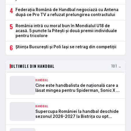
4
Federația Română de Handbal negociază cu Antena
după ce Pro TV a refuzat prelungirea contractului
5
România intră cu moral bun în Mondialul U18 de
acasă. 5 puncte la Pitești și două premii individuale
pentru tricolore
6
Știința București și Poli Iași se retrag din competiții
ULTIMELE DIN HANDBAL
TOT →
HANDBAL
Cine este handbalista de națională care a
lăsat mingea pentru Spiderman, Sonic X și
Pikachu în vacanța
HANDBAL
Supercupa României la handbal deschide
sezonul 2026-2027 la Bistrița cu opt
echipe