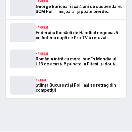
HANDBAL
George Buricea riscă 4 ani de suspendare.
SCM Poli Timișoara își poate pierde
antrenorul principal pentru tot sezonul
HANDBAL
Federația Română de Handbal negociază
cu Antena după ce Pro TV a refuzat
prelungirea contractului
HANDBAL
România intră cu moral bun în Mondialul
U18 de acasă. 5 puncte la Pitești și două
premii individuale pentru tricolore
ACTUALE
Știința București și Poli Iași se retrag din
competiții