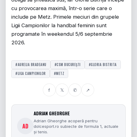
cu provocarea maximă, într-o serie care o
include pe Metz. Primele meciuri din grupele
Ligii Campionilor
la handbal feminin sunt
programate în weekendul 5/6 septembrie
2026.
#AURELIA BRADEANU
#CSM BUCUREȘTI
#GLORIA BISTRITA
#LIGA CAMPIONILOR
#METZ
f
𝕏
✆
↗
ADRIAN GHEORGHE
Adrian Gheorghe acoperă pentru
AD
dolcesport.ro subiecte de formula 1, actuale
și tenis.