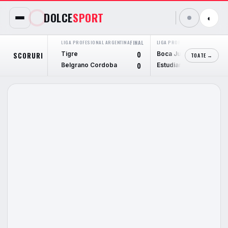
DOLCE
SPORT
◐
LIGA PROFESIONAL ARGENTINA
FINAL
LIGA PROFESIONAL ARGENTINA
F
Tigre
Boca Juniors
SCORURI
0
TOATE →
Belgrano Cordoba
Estudiantes L.P.
0