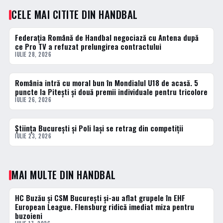
CELE MAI CITITE DIN HANDBAL
Federația Română de Handbal negociază cu Antena după
1 · TOP
ce Pro TV a refuzat prelungirea contractului
IULIE 28, 2026
România intră cu moral bun în Mondialul U18 de acasă. 5
2 · TOP
puncte la Pitești și două premii individuale pentru tricolore
IULIE 26, 2026
Știința București și Poli Iași se retrag din competiții
3 · TOP
IULIE 23, 2026
MAI MULTE DIN HANDBAL
HC Buzău și CSM București și-au aflat grupele în EHF
HANDBAL
European League. Flensburg ridică imediat miza pentru
buzoieni