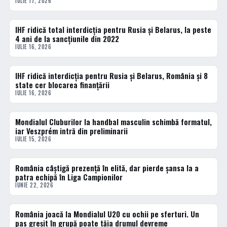
IULIE 17, 2026
IHF ridică total interdicția pentru Rusia și Belarus, la peste
HANDBAL
4 ani de la sancțiunile din 2022
IULIE 16, 2026
IHF ridică interdicția pentru Rusia și Belarus, România și 8
DIVERSE
state cer blocarea finanțării
IULIE 16, 2026
Mondialul Cluburilor la handbal masculin schimbă formatul,
HANDBAL
iar Veszprém intră din preliminarii
IULIE 15, 2026
România câștigă prezență în elită, dar pierde șansa la a
HANDBAL
patra echipă în Liga Campionilor
IUNIE 22, 2026
România joacă la Mondialul U20 cu ochii pe sferturi. Un
HANDBAL
pas greșit în grupă poate tăia drumul devreme