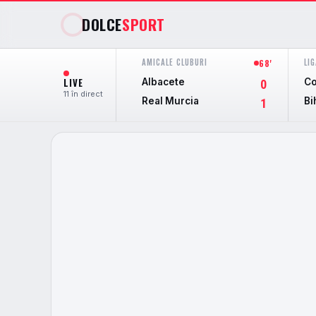
DOLCE
SPORT
AMICALE CLUBURI
LIG
68'
LIVE
Albacete
Co
0
11 în direct
Real Murcia
Bi
1