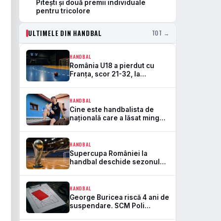
Pitești și două premii individuale
pentru tricolore
ULTIMELE DIN HANDBAL
TOT →
HANDBAL
România U18 a pierdut cu
Franța, scor 21-32, la
Campionatul Mondial
HANDBAL
Cine este handbalista de
națională care a lăsat mingea
pentru Spiderman, Sonic X și
Pikachu în vacanța
HANDBAL
Supercupa României la
handbal deschide sezonul
2026-2027 la Bistrița cu opt
echipe
HANDBAL
George Buricea riscă 4 ani de
suspendare. SCM Poli
Timișoara își poate pierde