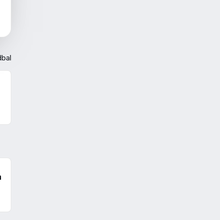
bal
a