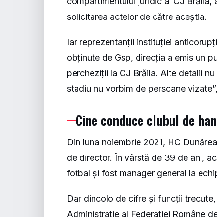
compartimentului juridic al CJ Brăila, a
solicitarea actelor de către aceștia.
Iar reprezentanții instituției anticorupț
obținute de
Gsp
, direcția a emis un p
percheziții la CJ Brăila. Alte detalii nu
stadiu nu vorbim de persoane vizate”
Cine conduce clubul de han
Din luna noiembrie 2021, HC Dunărea 
de director. În vârstă de 39 de ani, ace
fotbal și fost manager general la echip
Dar dincolo de cifre și funcții trecut
Administrație al Federației Române de 