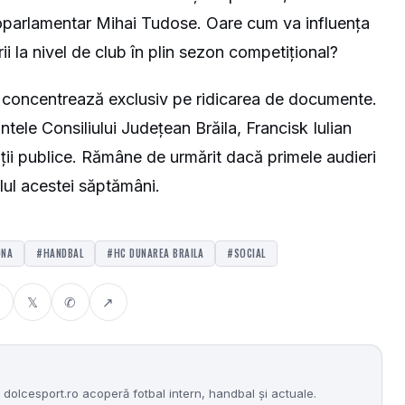
uroparlamentar Mihai Tudose. Oare cum va influența
i la nivel de club în plin sezon competițional?
e concentrează exclusiv pe ridicarea de documente.
tele Consiliului Județean Brăila, Francisk Iulian
ații publice. Rămâne de urmărit dacă primele audieri
alul acestei săptămâni.
DNA
#HANDBAL
#HC DUNAREA BRAILA
#SOCIAL
𝕏
✆
↗
dolcesport.ro acoperă fotbal intern, handbal și actuale.