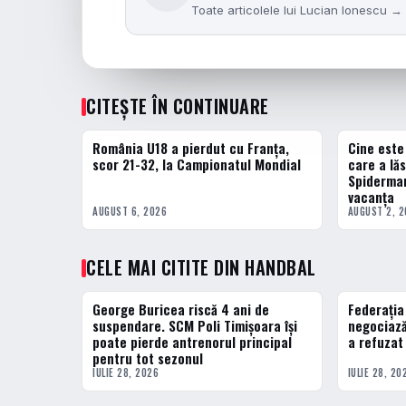
Toate articolele lui Lucian Ionescu →
CITEȘTE ÎN CONTINUARE
România U18 a pierdut cu Franța,
Cine este
HANDBAL
HANDBAL
scor 21-32, la Campionatul Mondial
care a lă
Spiderman
vacanța
AUGUST 6, 2026
AUGUST 2, 
CELE MAI CITITE DIN HANDBAL
George Buricea riscă 4 ani de
Federați
1 · TOP
2 · TOP
suspendare. SCM Poli Timișoara își
negociază
poate pierde antrenorul principal
a refuzat
pentru tot sezonul
IULIE 28, 2026
IULIE 28, 20