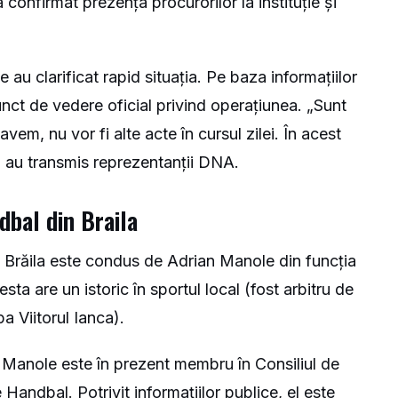
 confirmat prezența procurorilor la instituție și
ie au clarificat rapid situația. Pe baza informațiilor
unct de vedere oficial privind operațiunea. „Sunt
 avem, nu vor fi alte acte în cursul zilei. În acest
, au transmis reprezentanții DNA.
dbal din Braila
Brăila este condus de Adrian Manole din funcția
sta are un istoric în sportul local (fost arbitru de
a Viitorul Ianca).
e, Manole este în prezent membru în Consiliul de
Handbal. Potrivit informațiilor publice, el este