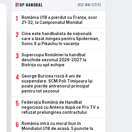
TOP HANDBAL
CELE MAI CITITE
1
România U18 a pierdut cu Franța, scor
21-32, la Campionatul Mondial
2
Cine este handbalista de națională
care a lăsat mingea pentru Spiderman,
Sonic X și Pikachu în vacanța
3
Supercupa României la handbal
deschide sezonul 2026-2027 la
Bistrița cu opt echipe
4
George Buricea riscă 4 ani de
suspendare. SCM Poli Timișoara își
poate pierde antrenorul principal
pentru tot sezonul
5
Federația Română de Handbal
negociază cu Antena după ce Pro TV a
refuzat prelungirea contractului
6
România intră cu moral bun în
Mondialul U18 de acasă. 5 puncte la