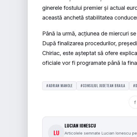
ginerele fostului premier și actual e
această anchetă stabilitatea conduceri
Până la urmă, acțiunea de miercuri s
După finalizarea procedurilor, președin
Chiriac, este așteptat să ofere explic
oficiale vor fi programate până la fin
#ADRIAN MANOLE
#CONSILIUL JUDETEAN BRAILA
#
f
LUCIAN IONESCU
LU
Articolele semnate Lucian Ionescu pe 