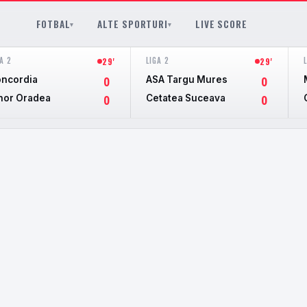
FOTBAL
ALTE SPORTURI
LIVE SCORE
▾
▾
A 2
LIGA 2
29'
29'
ncordia
ASA Targu Mures
0
0
hor Oradea
Cetatea Suceava
0
0