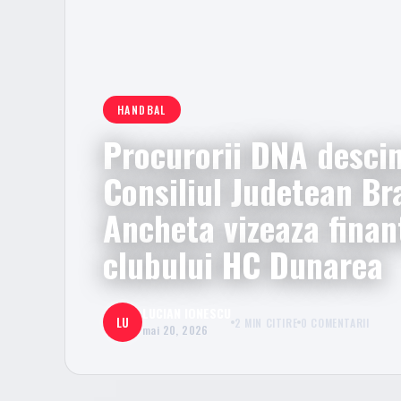
HANDBAL
Procurorii DNA descin
Consiliul Judetean Bra
Ancheta vizeaza finan
clubului HC Dunarea
LUCIAN IONESCU
LU
2 MIN CITIRE
0 COMENTARII
mai 20, 2026