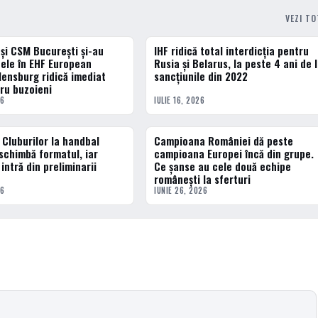
VEZI T
și CSM București și-au
IHF ridică total interdicția pentru
HANDBAL
pele în EHF European
Rusia și Belarus, la peste 4 ani de 
lensburg ridică imediat
sancțiunile din 2022
ru buzoieni
26
IULIE 16, 2026
 Cluburilor la handbal
Campioana României dă peste
HANDBAL
schimbă formatul, iar
campioana Europei încă din grupe.
intră din preliminarii
Ce șanse au cele două echipe
românești la sferturi
26
IUNIE 26, 2026