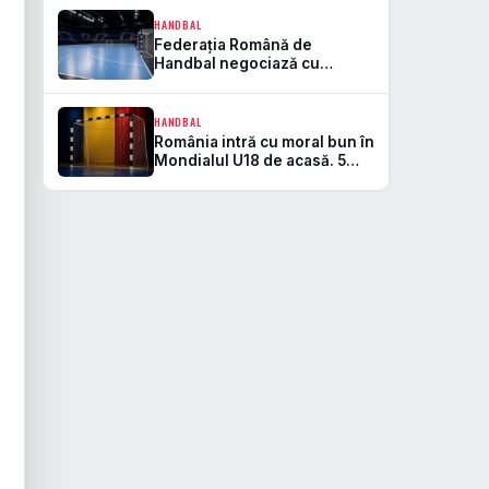
antrenorul principal pentru
tot sezonul
HANDBAL
Federația Română de
Handbal negociază cu
Antena după ce Pro TV a
refuzat prelungirea
contractului
HANDBAL
România intră cu moral bun în
Mondialul U18 de acasă. 5
puncte la Pitești și două
premii individuale pentru
tricolore