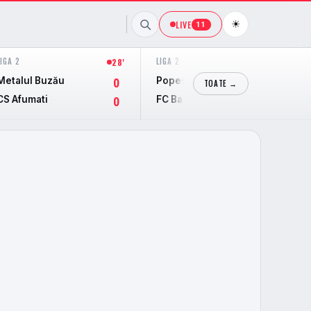
☀
LIVE
11
LIGA 2
LIGA 2
28'
28'
Metalul Buzău
Popești-Leordeni
0
1
TOATE →
CS Afumati
FC Bacau
0
0