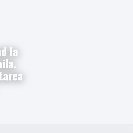
d la
ila.
tarea