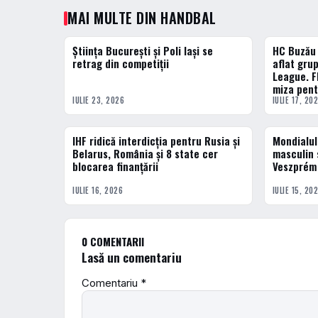
MAI MULTE DIN HANDBAL
Știința București și Poli Iași se
HC Buzău 
ACTUALE
HANDBAL
retrag din competiții
aflat gru
League. F
miza pent
IULIE 23, 2026
IULIE 17, 20
IHF ridică interdicția pentru Rusia și
Mondialul
DIVERSE
HANDBAL
Belarus, România și 8 state cer
masculin 
blocarea finanțării
Veszprém 
IULIE 16, 2026
IULIE 15, 20
0 COMENTARII
Lasă un comentariu
Comentariu
*