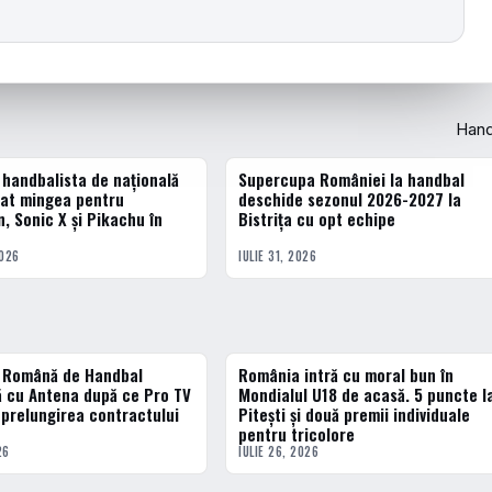
Hand
 handbalista de națională
Supercupa României la handbal
HANDBAL
sat mingea pentru
deschide sezonul 2026-2027 la
, Sonic X și Pikachu în
Bistrița cu opt echipe
2026
IULIE 31, 2026
a Română de Handbal
România intră cu moral bun în
3 · TOP
 cu Antena după ce Pro TV
Mondialul U18 de acasă. 5 puncte l
 prelungirea contractului
Pitești și două premii individuale
pentru tricolore
26
IULIE 26, 2026