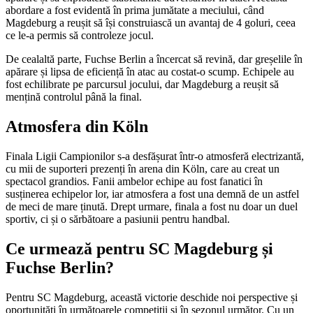
abordare a fost evidentă în prima jumătate a meciului, când
Magdeburg a reușit să își construiască un avantaj de 4 goluri, ceea
ce le-a permis să controleze jocul.
De cealaltă parte, Fuchse Berlin a încercat să revină, dar greșelile în
apărare și lipsa de eficiență în atac au costat-o scump. Echipele au
fost echilibrate pe parcursul jocului, dar Magdeburg a reușit să
mențină controlul până la final.
Atmosfera din Köln
Finala Ligii Campionilor s-a desfășurat într-o atmosferă electrizantă,
cu mii de suporteri prezenți în arena din Köln, care au creat un
spectacol grandios. Fanii ambelor echipe au fost fanatici în
susținerea echipelor lor, iar atmosfera a fost una demnă de un astfel
de meci de mare ținută. Drept urmare, finala a fost nu doar un duel
sportiv, ci și o sărbătoare a pasiunii pentru handbal.
Ce urmează pentru SC Magdeburg și
Fuchse Berlin?
Pentru SC Magdeburg, această victorie deschide noi perspective și
oportunități în următoarele competiții și în sezonul următor. Cu un