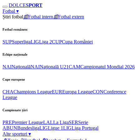
DOLCE
SPORT
Fotbal
▾
Știri fotbal
📰
Fotbal intern
📰
Fotbal extern
Fotbal românesc
SUP
Superliga
LIG
Liga 2
CUP
Cupa României
Echipe naționale
NAI
Națională
NAI
Națională U21
CAM
Campionatul Mondial 2026
Cupe europene
CHA
Champions League
EUR
Europa League
CON
Conference
League
Campionate țări
PRE
Premier League
LAL
La Liga
SER
Serie
A
BUN
Bundesliga
LIG
Ligue 1
LIG
Liga Portugal
Alte sporturi
▾