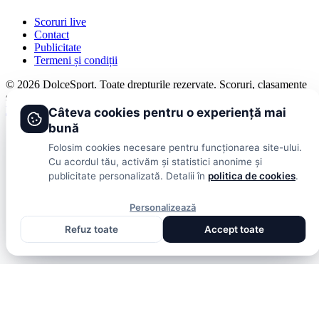
Scoruri live
Contact
Publicitate
Termeni și condiții
© 2026 DolceSport. Toate drepturile rezervate.
Scoruri, clasamente
și analize din toate competițiile
Fotbal intern
Fotbal extern
Scoruri live
Câteva cookies pentru o experiență mai
bună
Folosim cookies necesare pentru funcționarea site-ului.
Cu acordul tău, activăm și statistici anonime și
publicitate personalizată. Detalii în
politica de cookies
.
Personalizează
Refuz toate
Accept toate