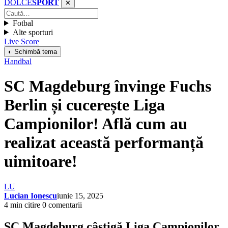
DOLCE
SPORT
✕
Fotbal
Alte sporturi
Live Score
◐ Schimbă tema
Handbal
SC Magdeburg învinge Fuchs
Berlin și cucerește Liga
Campionilor! Află cum au
realizat această performanță
uimitoare!
LU
Lucian Ionescu
iunie 15, 2025
4 min citire
0 comentarii
SC Magdeburg câștigă Liga Campionilor