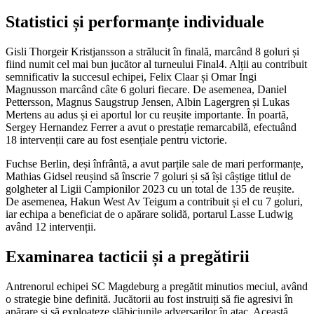
Statistici și performanțe individuale
Gisli Thorgeir Kristjansson a strălucit în finală, marcând 8 goluri și
fiind numit cel mai bun jucător al turneului Final4. Alții au contribuit
semnificativ la succesul echipei, Felix Claar și Omar Ingi
Magnusson marcând câte 6 goluri fiecare. De asemenea, Daniel
Pettersson, Magnus Saugstrup Jensen, Albin Lagergren și Lukas
Mertens au adus și ei aportul lor cu reușite importante. În poartă,
Sergey Hernandez Ferrer a avut o prestație remarcabilă, efectuând
18 intervenții care au fost esențiale pentru victorie.
Fuchse Berlin, deși înfrântă, a avut parțile sale de mari performanțe,
Mathias Gidsel reușind să înscrie 7 goluri și să își câștige titlul de
golgheter al Ligii Campionilor 2023 cu un total de 135 de reușite.
De asemenea, Hakun West Av Teigum a contribuit și el cu 7 goluri,
iar echipa a beneficiat de o apărare solidă, portarul Lasse Ludwig
având 12 intervenții.
Examinarea tacticii și a pregătirii
Antrenorul echipei SC Magdeburg a pregătit minutios meciul, având
o strategie bine definită. Jucătorii au fost instruiți să fie agresivi în
apărare și să exploateze slăbiciunile adversarilor în atac. Această