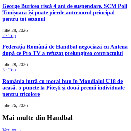
George Buricea riscă 4 ani de suspendare. SCM Poli
Timișoara își poate pierde antrenorul principal
pentru tot sezonul
iulie 28, 2026
2 · Top
Federația Română de Handbal negociază cu Antena
după ce Pro TV a refuzat prelungirea contractului
iulie 28, 2026
3 · Top
România intră cu moral bun în Mondialul U18 de
acasă. 5 puncte la Pitești și două premii individuale
pentru tricolore
iulie 26, 2026
Mai multe din Handbal
Vezi tot →