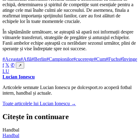
echipă, determinarea și spiritul de competiție sunt esențiale pentru a
atinge cele mai înalte culmi ale succesului. De asemenea, finala a
reafirmat importanța sprijinului fanilor, care au fost alături de
echipele lor în toate momentele cruciale.
În săptămânile următoare, se așteaptă să apară noi informații despre
viitoarele transferuri, strategiile de pregătire și anturajul echipelor.
Fanii ambelor echipe așteaptă cu nerăbdare sezonul următor, plini de
speranțe și vise îndreptate spre noi succese.
#Aceasta
#Află
#Berlin
#Campionilor
#cucerește
#Cum
#Fuchs
#învinge
f
𝕏
✆
↗
LU
Lucian Ionescu
Articolele semnate Lucian Ionescu pe dolcesport.ro acoperă fotbal
intern, handbal și actuale.
Toate articolele lui Lucian Ionescu →
Citește în continuare
Handbal
Handbal