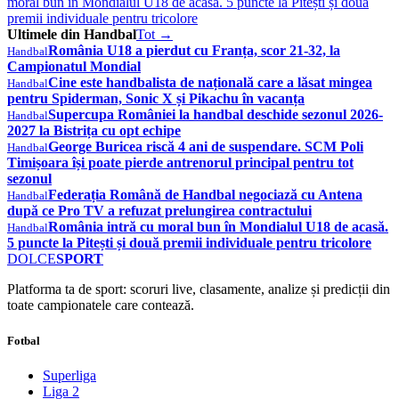
moral bun în Mondialul U18 de acasă. 5 puncte la Pitești și două
premii individuale pentru tricolore
Ultimele din Handbal
Tot →
România U18 a pierdut cu Franța, scor 21-32, la
Handbal
Campionatul Mondial
Cine este handbalista de națională care a lăsat mingea
Handbal
pentru Spiderman, Sonic X și Pikachu în vacanța
Supercupa României la handbal deschide sezonul 2026-
Handbal
2027 la Bistrița cu opt echipe
George Buricea riscă 4 ani de suspendare. SCM Poli
Handbal
Timișoara își poate pierde antrenorul principal pentru tot
sezonul
Federația Română de Handbal negociază cu Antena
Handbal
după ce Pro TV a refuzat prelungirea contractului
România intră cu moral bun în Mondialul U18 de acasă.
Handbal
5 puncte la Pitești și două premii individuale pentru tricolore
DOLCE
SPORT
Platforma ta de sport: scoruri live, clasamente, analize și predicții din
toate campionatele care contează.
Fotbal
Superliga
Liga 2