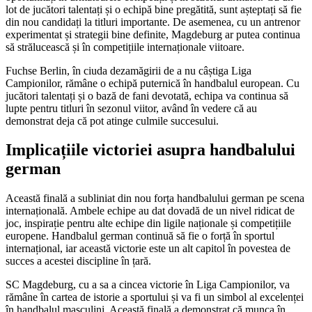
lot de jucători talentați și o echipă bine pregătită, sunt așteptați să fie
din nou candidați la titluri importante. De asemenea, cu un antrenor
experimentat și strategii bine definite, Magdeburg ar putea continua
să strălucească și în competițiile internaționale viitoare.
Fuchse Berlin, în ciuda dezamăgirii de a nu câștiga Liga
Campionilor, rămâne o echipă puternică în handbalul european. Cu
jucători talentați și o bază de fani devotată, echipa va continua să
lupte pentru titluri în sezonul viitor, având în vedere că au
demonstrat deja că pot atinge culmile succesului.
Implicațiile victoriei asupra handbalului
german
Această finală a subliniat din nou forța handbalului german pe scena
internațională. Ambele echipe au dat dovadă de un nivel ridicat de
joc, inspirație pentru alte echipe din ligile naționale și competițiile
europene. Handbalul german continuă să fie o forță în sportul
internațional, iar această victorie este un alt capitol în povestea de
succes a acestei discipline în țară.
SC Magdeburg, cu a sa a cincea victorie în Liga Campionilor, va
rămâne în cartea de istorie a sportului și va fi un simbol al excelenței
în handbalul masculini. Această finală a demonstrat că munca în