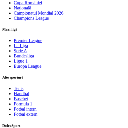
Cupa României
Națională
Campionatul Mondial 2026
Champions League
Mari ligi
Premier League
La Liga
Serie A
Bundesliga
Ligue 1
Europa League
Alte sporturi
Tenis
Handbal
Baschet
Formula 1
Fotbal intern
Fotbal extern
DolceSport