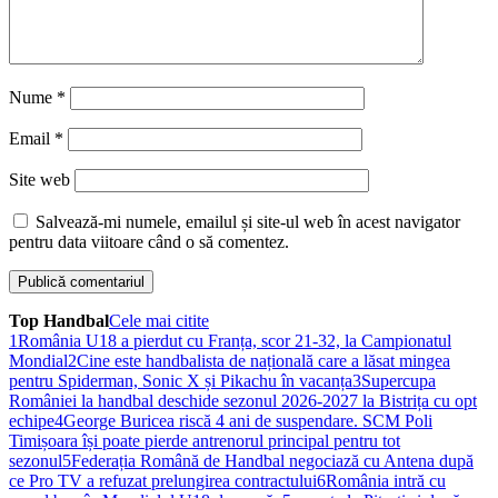
Nume
*
Email
*
Site web
Salvează-mi numele, emailul și site-ul web în acest navigator
pentru data viitoare când o să comentez.
Top Handbal
Cele mai citite
1
România U18 a pierdut cu Franța, scor 21-32, la Campionatul
Mondial
2
Cine este handbalista de națională care a lăsat mingea
pentru Spiderman, Sonic X și Pikachu în vacanța
3
Supercupa
României la handbal deschide sezonul 2026-2027 la Bistrița cu opt
echipe
4
George Buricea riscă 4 ani de suspendare. SCM Poli
Timișoara își poate pierde antrenorul principal pentru tot
sezonul
5
Federația Română de Handbal negociază cu Antena după
ce Pro TV a refuzat prelungirea contractului
6
România intră cu