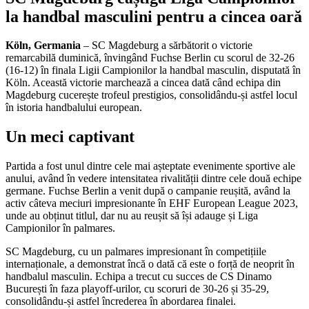
la handbal masculini pentru a cincea oară
Köln, Germania
– SC Magdeburg a sărbătorit o victorie
remarcabilă duminică, învingând Fuchse Berlin cu scorul de 32-26
(16-12) în finala Ligii Campionilor la handbal masculin, disputată în
Köln. Această victorie marchează a cincea dată când echipa din
Magdeburg cucerește trofeul prestigios, consolidându-și astfel locul
în istoria handbalului european.
Un meci captivant
Partida a fost unul dintre cele mai așteptate evenimente sportive ale
anului, având în vedere intensitatea rivalității dintre cele două echipe
germane. Fuchse Berlin a venit după o campanie reușită, având la
activ câteva meciuri impresionante în EHF European League 2023,
unde au obținut titlul, dar nu au reușit să își adauge și Liga
Campionilor în palmares.
SC Magdeburg, cu un palmares impresionant în competițiile
internaționale, a demonstrat încă o dată că este o forță de neoprit în
handbalul masculin. Echipa a trecut cu succes de CS Dinamo
București în faza playoff-urilor, cu scoruri de 30-26 și 35-29,
consolidându-și astfel încrederea în abordarea finalei.