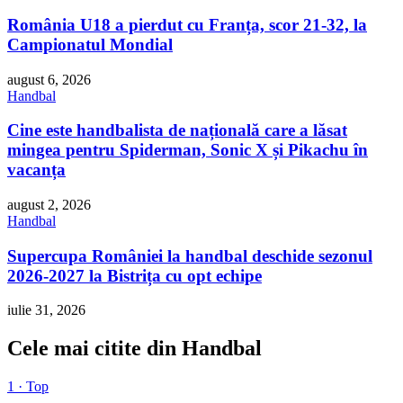
România U18 a pierdut cu Franța, scor 21-32, la
Campionatul Mondial
august 6, 2026
Handbal
Cine este handbalista de națională care a lăsat
mingea pentru Spiderman, Sonic X și Pikachu în
vacanța
august 2, 2026
Handbal
Supercupa României la handbal deschide sezonul
2026-2027 la Bistrița cu opt echipe
iulie 31, 2026
Cele mai citite din Handbal
1 · Top