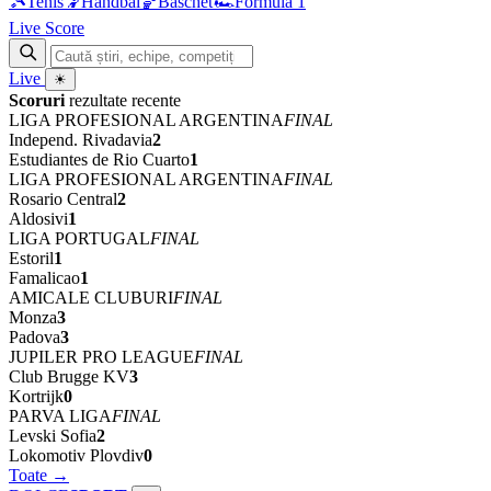
🎾
Tenis
🤾
Handbal
🏀
Baschet
🏎
Formula 1
Live Score
Live
☀
Scoruri
rezultate recente
LIGA PROFESIONAL ARGENTINA
FINAL
Independ. Rivadavia
2
Estudiantes de Rio Cuarto
1
LIGA PROFESIONAL ARGENTINA
FINAL
Rosario Central
2
Aldosivi
1
LIGA PORTUGAL
FINAL
Estoril
1
Famalicao
1
AMICALE CLUBURI
FINAL
Monza
3
Padova
3
JUPILER PRO LEAGUE
FINAL
Club Brugge KV
3
Kortrijk
0
PARVA LIGA
FINAL
Levski Sofia
2
Lokomotiv Plovdiv
0
Toate →