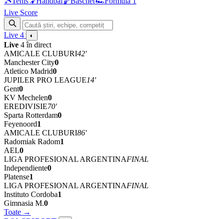
🎾
Tenis
🤾
Handbal
🏀
Baschet
🏎
Formula 1
Live Score
Live
4
◐
Live
4 în direct
AMICALE CLUBURI
42'
Manchester City
0
Atletico Madrid
0
JUPILER PRO LEAGUE
14'
Gent
0
KV Mechelen
0
EREDIVISIE
70'
Sparta Rotterdam
0
Feyenoord
1
AMICALE CLUBURI
86'
Radomiak Radom
1
AEL
0
LIGA PROFESIONAL ARGENTINA
FINAL
Independiente
0
Platense
1
LIGA PROFESIONAL ARGENTINA
FINAL
Instituto Cordoba
1
Gimnasia M.
0
Toate →