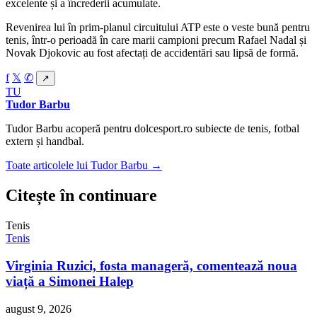
excelente și a încrederii acumulate.
Revenirea lui în prim-planul circuitului ATP este o veste bună pentru
tenis, într-o perioadă în care marii campioni precum Rafael Nadal și
Novak Djokovic au fost afectați de accidentări sau lipsă de formă.
f
𝕏
✆
↗
TU
Tudor Barbu
Tudor Barbu acoperă pentru dolcesport.ro subiecte de tenis, fotbal
extern și handbal.
Toate articolele lui Tudor Barbu →
Citește în continuare
Tenis
Tenis
Virginia Ruzici, fosta manageră, comentează noua
viață a Simonei Halep
august 9, 2026