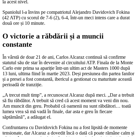
la acest nivel.
Spaniolul l-a învins pe compatriotul Alejandro Davidovich Fokina
(42 ATP) cu scorul de 7-6 (2), 6-4, într-un meci intens care a durat
două ore și 10 minute.
O victorie a răbdării și a muncii
constante
În vârstă de doar 21 de ani, Carlos Alcaraz continuă să confirme
statutul său de star în devenire al circuitului ATP. Finala de la Monte
Carlo este prima sa apariție într-un ultim act de Masters 1000 după
13 luni, ultima fiind în martie 2023. Deși presiunea din partea fanilor
și a presei a fost constantă, ibericul a gestionat cu maturitate această
perioadă de tranziție.
„A trecut mult timp”, a recunoscut Alcaraz după meci. „Dar a trebuit
să fiu răbdător. A trebuit să cred că acest moment va veni din nou.
Am muncit din greu. Probabil că oamenii nu sunt răbdători… toată
lumea vrea să mă vadă în finale, dar asta e greu în fiecare
săptămână”, a adăugat el.
Confruntarea cu Davidovich Fokina nu a fost lipsită de momente
tensionate, dar Alcaraz a dovedit încă o dată că poate rămâne calm și