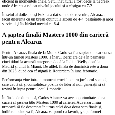
eficient în momentele cheie. Setul inaugural a fost decis la tiebreak,
unde Alcaraz a ridicat nivelul jocului și a câștigat cu 7-2.
În setul al doilea, deși Fokina a dat semne de revenire, Alcaraz a
făcut diferența cu un break obținut la scorul de 4-4, păstrându-și apoi
serviciul și închizând meciul cu 6-4.
A șaptea finală Masters 1000 din carieră
pentru Alcaraz
Pentru Alcaraz, finala de la Monte Carlo va fi a șaptea din cariera sa
într-un turneu Masters 1000. Tânărul iberic are deja în palmares
cinci titluri la această categorie: două la Indian Wells, două la
Madrid și unul la Miami. De altfel, finala de duminică este a doua
din 2025, după cea câștigată la Rotterdam în luna februarie.
Performanța vine într-un moment crucial pentru jucătorul spaniol,
care caută să-și consolideze poziția de lider al noii generații și să
revină în lupta pentru locul 1 mondial.
În finala de duminică, Carlos Alcaraz va avea oportunitatea de a
cuceri al șaselea titlu Masters 1000 al carierei. Adversarul său
urmează să fie desemnat în urma celei de-a doua semifinale și,
indiferent cine va fi, Alcaraz va porni ca favorit, grație formei