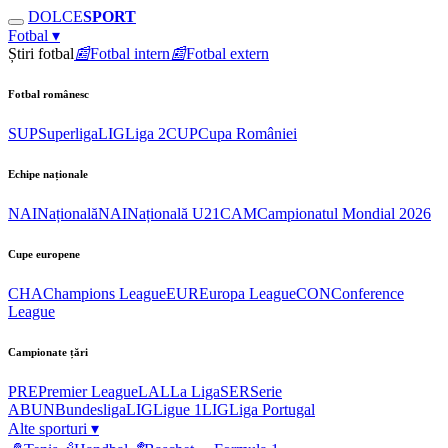
DOLCE
SPORT
Fotbal
▾
Știri fotbal
📰
Fotbal intern
📰
Fotbal extern
Fotbal românesc
SUP
Superliga
LIG
Liga 2
CUP
Cupa României
Echipe naționale
NAI
Națională
NAI
Națională U21
CAM
Campionatul Mondial 2026
Cupe europene
CHA
Champions League
EUR
Europa League
CON
Conference
League
Campionate țări
PRE
Premier League
LAL
La Liga
SER
Serie
A
BUN
Bundesliga
LIG
Ligue 1
LIG
Liga Portugal
Alte sporturi
▾