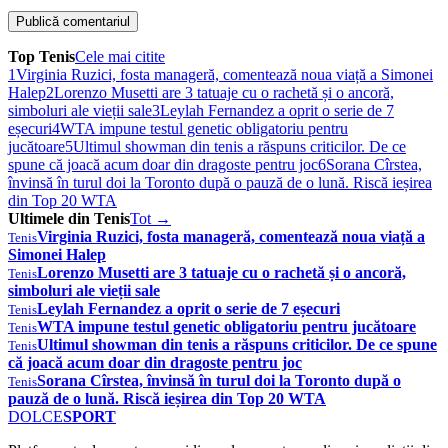
Top Tenis
Cele mai citite
1
Virginia Ruzici, fosta manageră, comentează noua viață a Simonei
Halep
2
Lorenzo Musetti are 3 tatuaje cu o rachetă și o ancoră,
simboluri ale vieții sale
3
Leylah Fernandez a oprit o serie de 7
eșecuri
4
WTA impune testul genetic obligatoriu pentru
jucătoare
5
Ultimul showman din tenis a răspuns criticilor. De ce
spune că joacă acum doar din dragoste pentru joc
6
Sorana Cîrstea,
învinsă în turul doi la Toronto după o pauză de o lună. Riscă ieșirea
din Top 20 WTA
Ultimele din Tenis
Tot →
Virginia Ruzici, fosta manageră, comentează noua viață a
Tenis
Simonei Halep
Lorenzo Musetti are 3 tatuaje cu o rachetă și o ancoră,
Tenis
simboluri ale vieții sale
Leylah Fernandez a oprit o serie de 7 eșecuri
Tenis
WTA impune testul genetic obligatoriu pentru jucătoare
Tenis
Ultimul showman din tenis a răspuns criticilor. De ce spune
Tenis
că joacă acum doar din dragoste pentru joc
Sorana Cîrstea, învinsă în turul doi la Toronto după o
Tenis
pauză de o lună. Riscă ieșirea din Top 20 WTA
DOLCE
SPORT