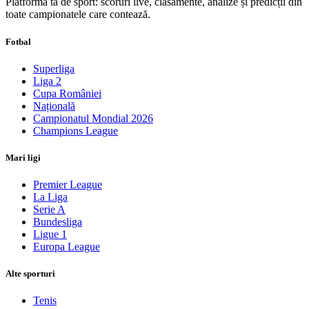
Platforma ta de sport: scoruri live, clasamente, analize și predicții din
toate campionatele care contează.
Fotbal
Superliga
Liga 2
Cupa României
Națională
Campionatul Mondial 2026
Champions League
Mari ligi
Premier League
La Liga
Serie A
Bundesliga
Ligue 1
Europa League
Alte sporturi
Tenis