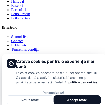
Handbal
Baschet
Formula 1
Fotbal intern
Fotbal extern
DolceSport
Scoruri live
Contact
Publicitate
Termeni și condiții
© 2026 DolceSport. Toate drepturile rezervate.
Scoruri, clasamente
Câteva cookies pentru o experiență mai
și analize din toate competițiile
Fotbal intern
Fotbal extern
Scoruri live
bună
Folosim cookies necesare pentru funcționarea site-ului.
Cu acordul tău, activăm și statistici anonime și
publicitate personalizată. Detalii în
politica de cookies
.
Personalizează
Refuz toate
Accept toate