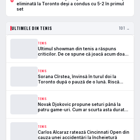
eliminată la Toronto deși a condus cu 5-2 în primul
set
ULTIMELE DIN TENIS
TOT →
TENIS
Ultimul showman din tenis a răspuns
criticilor. De ce spune că joacă acum doar
din dragoste pentru joc
TENIS
Sorana Cîrstea, învinsă în turul doi la
Toronto după o pauză de o lună. Riscă
ieșirea din Top 20 WTA
TENIS
Novak Djokovic propune seturi până la
patru game-uri. Cum ar scurta asta durata
meciurilor de tenis
TENIS
Carlos Alcaraz ratează Cincinnati Open din
cauza unei accidentări la încheietură