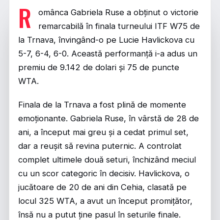
R
omânca Gabriela Ruse a obținut o victorie
remarcabilă în finala turneului ITF W75 de
la Trnava, învingând-o pe Lucie Havlickova cu
5-7, 6-4, 6-0. Această performanță i-a adus un
premiu de 9.142 de dolari și 75 de puncte
WTA.
Finala de la Trnava a fost plină de momente
emoționante. Gabriela Ruse, în vârstă de 28 de
ani, a început mai greu și a cedat primul set,
dar a reușit să revina puternic. A controlat
complet ultimele două seturi, închizând meciul
cu un scor categoric în decisiv. Havlickova, o
jucătoare de 20 de ani din Cehia, clasată pe
locul 325 WTA, a avut un început promițător,
însă nu a putut ține pasul în seturile finale.