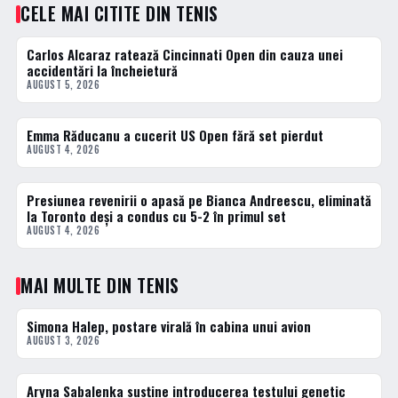
CELE MAI CITITE DIN TENIS
Carlos Alcaraz ratează Cincinnati Open din cauza unei
1 · TOP
accidentări la încheietură
AUGUST 5, 2026
Emma Răducanu a cucerit US Open fără set pierdut
2 · TOP
AUGUST 4, 2026
Presiunea revenirii o apasă pe Bianca Andreescu, eliminată
3 · TOP
la Toronto deși a condus cu 5-2 în primul set
AUGUST 4, 2026
MAI MULTE DIN TENIS
Simona Halep, postare virală în cabina unui avion
TENIS
AUGUST 3, 2026
Aryna Sabalenka susține introducerea testului genetic
TENIS