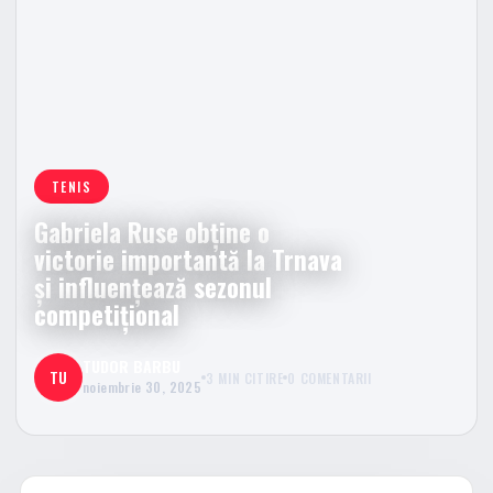
TENIS
Gabriela Ruse obține o
victorie importantă la Trnava
și influențează sezonul
competițional
TUDOR BARBU
TU
3 MIN CITIRE
0 COMENTARII
noiembrie 30, 2025