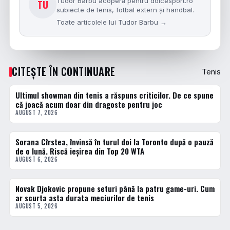
Tudor Barbu acoperă pentru dolcesport.ro
TU
subiecte de tenis, fotbal extern și handbal.
Toate articolele lui Tudor Barbu →
CITEȘTE ÎN CONTINUARE
Tenis
Ultimul showman din tenis a răspuns criticilor. De ce spune
TENIS
că joacă acum doar din dragoste pentru joc
AUGUST 7, 2026
Sorana Cîrstea, învinsă în turul doi la Toronto după o pauză
TENIS
de o lună. Riscă ieșirea din Top 20 WTA
AUGUST 6, 2026
Novak Djokovic propune seturi până la patru game-uri. Cum
TENIS
ar scurta asta durata meciurilor de tenis
AUGUST 5, 2026