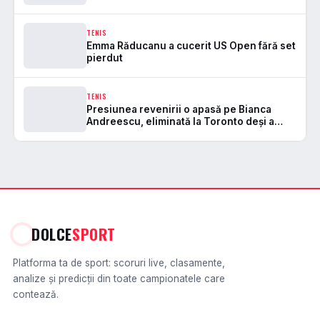
TENIS
Emma Răducanu a cucerit US Open fără set
pierdut
TENIS
Presiunea revenirii o apasă pe Bianca
Andreescu, eliminată la Toronto deși a
condus cu 5-2 în primul set
DOLCE
SPORT
Platforma ta de sport: scoruri live, clasamente,
analize și predicții din toate campionatele care
contează.