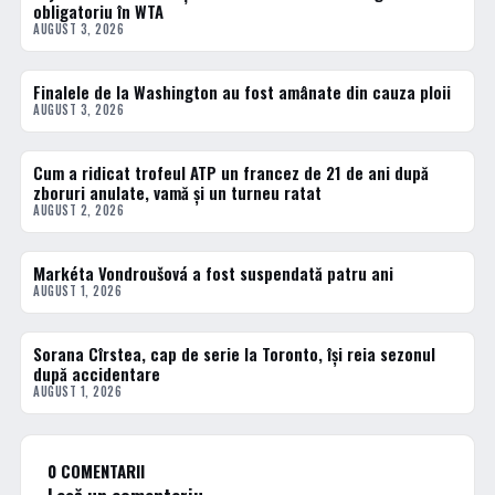
obligatoriu în WTA
AUGUST 3, 2026
Finalele de la Washington au fost amânate din cauza ploii
DIVERSE
AUGUST 3, 2026
Cum a ridicat trofeul ATP un francez de 21 de ani după
TENIS
zboruri anulate, vamă și un turneu ratat
AUGUST 2, 2026
Markéta Vondroušová a fost suspendată patru ani
TENIS
AUGUST 1, 2026
Sorana Cîrstea, cap de serie la Toronto, își reia sezonul
TENIS
după accidentare
AUGUST 1, 2026
0 COMENTARII