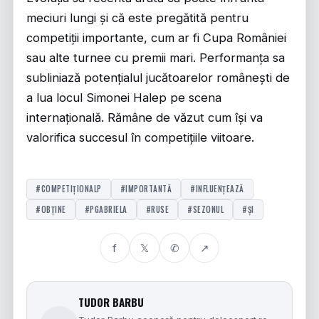
meciuri lungi și că este pregătită pentru
competiții importante, cum ar fi Cupa României
sau alte turnee cu premii mari. Performanța sa
subliniază potențialul jucătoarelor românești de
a lua locul Simonei Halep pe scena
internațională. Rămâne de văzut cum își va
valorifica succesul în competițiile viitoare.
#COMPETIȚIONALP
#IMPORTANTĂ
#INFLUENȚEAZĂ
#OBȚINE
#PGABRIELA
#RUSE
#SEZONUL
#ȘI
f
𝕏
✆
↗
TUDOR BARBU