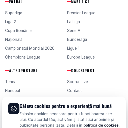
FOTBAL
MARI LIGI
Superliga
Premier League
Liga 2
La Liga
Cupa României
Serie A
Națională
Bundesliga
Campionatul Mondial 2026
Ligue 1
Champions League
Europa League
ALTE SPORTURI
DOLCESPORT
Tenis
Scoruri live
Handbal
Contact
Baschet
Publicitate
Câteva cookies pentru o experiență mai bună
Formula 1
Termeni și condiții
Folosim cookies necesare pentru funcționarea site-
Fotbal intern
ului. Cu acordul tău, activăm și statistici anonime și
publicitate personalizată. Detalii în
politica de cookies
.
Fotbal extern