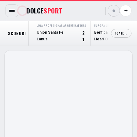
DOLCE
SPORT
☀
LIGA PROFESIONAL ARGENTINA
FINAL
EUROPA LEAGUE
FINAL
Union Santa Fe
Benfica
SCORURI
2
6
TOATE →
Lanus
Heart Of Midlothian
1
1