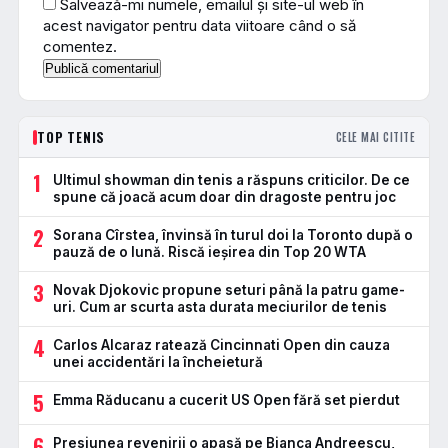
Salvează-mi numele, emailul și site-ul web în
acest navigator pentru data viitoare când o să
comentez.
TOP TENIS
CELE MAI CITITE
1
Ultimul showman din tenis a răspuns criticilor. De ce
spune că joacă acum doar din dragoste pentru joc
2
Sorana Cîrstea, învinsă în turul doi la Toronto după o
pauză de o lună. Riscă ieșirea din Top 20 WTA
3
Novak Djokovic propune seturi până la patru game-
uri. Cum ar scurta asta durata meciurilor de tenis
4
Carlos Alcaraz ratează Cincinnati Open din cauza
unei accidentări la încheietură
5
Emma Răducanu a cucerit US Open fără set pierdut
6
Presiunea revenirii o apasă pe Bianca Andreescu,