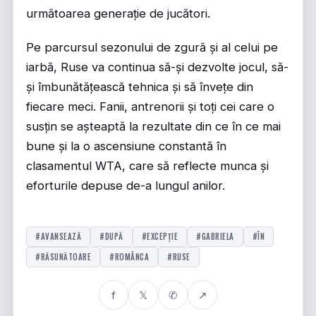
următoarea generație de jucători.
Pe parcursul sezonului de zgură și al celui pe
iarbă, Ruse va continua să-și dezvolte jocul, să-
și îmbunătățească tehnica și să învețe din
fiecare meci. Fanii, antrenorii și toți cei care o
susțin se așteaptă la rezultate din ce în ce mai
bune și la o ascensiune constantă în
clasamentul WTA, care să reflecte munca și
eforturile depuse de-a lungul anilor.
#AVANSEAZĂ
#DUPĂ
#EXCEPȚIE
#GABRIELA
#ÎN
#RĂSUNĂTOARE
#ROMÂNCA
#RUSE
f
𝕏
✆
↗