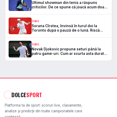
Ultimul showman din tenis a răspuns
criticilor. De ce spune că joacă acum doar
din dragoste pentru joc
TENIS
Sorana Cîrstea, învinsă în turul doi la
Toronto după o pauză de o lună. Riscă
ieșirea din Top 20 WTA
TENIS
Novak Djokovic propune seturi până la
patru game-uri. Cum ar scurta asta durata
meciurilor de tenis
DOLCE
SPORT
Platforma ta de sport: scoruri live, clasamente,
analize și predicții din toate campionatele care
contează.