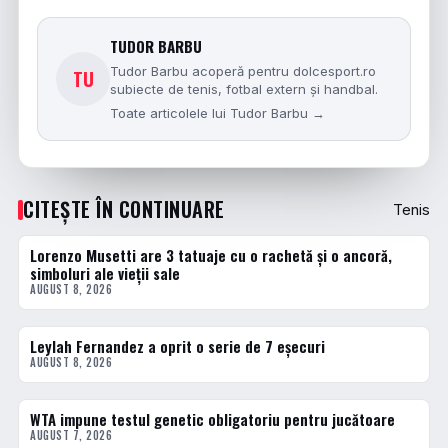
TUDOR BARBU
Tudor Barbu acoperă pentru dolcesport.ro
TU
subiecte de tenis, fotbal extern și handbal.
Toate articolele lui Tudor Barbu →
CITEȘTE ÎN CONTINUARE
Tenis
Lorenzo Musetti are 3 tatuaje cu o rachetă și o ancoră,
TENIS
simboluri ale vieții sale
AUGUST 8, 2026
Leylah Fernandez a oprit o serie de 7 eșecuri
TENIS
AUGUST 8, 2026
WTA impune testul genetic obligatoriu pentru jucătoare
TENIS
AUGUST 7, 2026