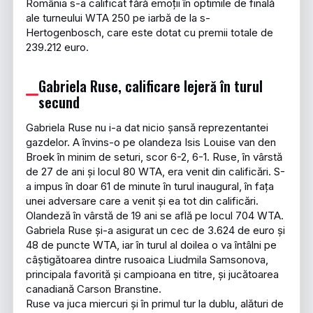
România s-a calificat fără emoții în optimile de finală
ale turneului WTA 250 pe iarbă de la s-
Hertogenbosch, care este dotat cu premii totale de
239.212 euro.
Gabriela Ruse, calificare lejeră în turul
secund
Gabriela Ruse nu i-a dat nicio șansă reprezentantei
gazdelor. A învins-o pe olandeza Isis Louise van den
Broek în minim de seturi, scor 6-2, 6-1. Ruse, în vârstă
de 27 de ani și locul 80 WTA, era venit din calificări. S-
a impus în doar 61 de minute în turul inaugural, în fața
unei adversare care a venit și ea tot din calificări.
Olandeză în vârstă de 19 ani se află pe locul 704 WTA.
Gabriela Ruse și-a asigurat un cec de 3.624 de euro și
48 de puncte WTA, iar în turul al doilea o va întâlni pe
câștigătoarea dintre rusoaica Liudmila Samsonova,
principala favorită și campioana en titre, și jucătoarea
canadiană Carson Branstine.
Ruse va juca miercuri și în primul tur la dublu, alături de