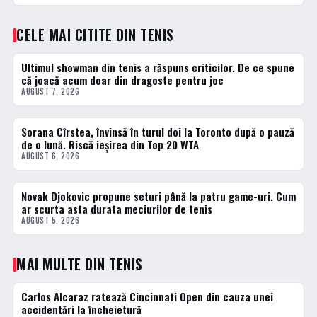
CELE MAI CITITE DIN TENIS
Ultimul showman din tenis a răspuns criticilor. De ce spune
1 · TOP
că joacă acum doar din dragoste pentru joc
AUGUST 7, 2026
Sorana Cîrstea, învinsă în turul doi la Toronto după o pauză
2 · TOP
de o lună. Riscă ieșirea din Top 20 WTA
AUGUST 6, 2026
Novak Djokovic propune seturi până la patru game-uri. Cum
3 · TOP
ar scurta asta durata meciurilor de tenis
AUGUST 5, 2026
MAI MULTE DIN TENIS
Carlos Alcaraz ratează Cincinnati Open din cauza unei
TENIS
accidentări la încheietură