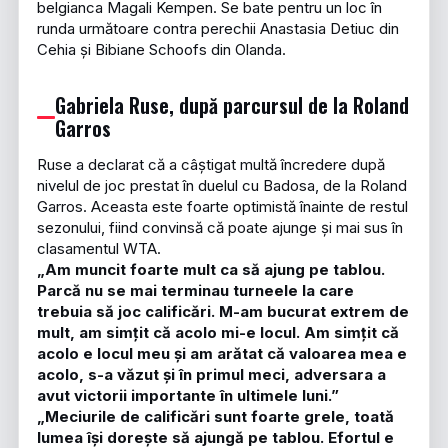
belgianca Magali Kempen. Se bate pentru un loc în
runda următoare contra perechii Anastasia Detiuc din
Cehia și Bibiane Schoofs din Olanda.
Gabriela Ruse, după parcursul de la Roland
Garros
Ruse a declarat că a câștigat multă încredere după
nivelul de joc prestat în duelul cu Badosa, de la Roland
Garros. Aceasta este foarte optimistă înainte de restul
sezonului, fiind convinsă că poate ajunge și mai sus în
clasamentul WTA.
„Am muncit foarte mult ca să ajung pe tablou.
Parcă nu se mai terminau turneele la care
trebuia să joc calificări. M-am bucurat extrem de
mult, am simțit că acolo mi-e locul. Am simțit că
acolo e locul meu și am arătat că valoarea mea e
acolo, s-a văzut și în primul meci, adversara a
avut victorii importante în ultimele luni.”
„Meciurile de calificări sunt foarte grele, toată
lumea își dorește să ajungă pe tablou. Efortul e