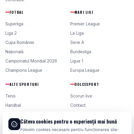
FOTBAL
MARI LIGI
Superliga
Premier League
Liga 2
La Liga
Cupa României
Serie A
Națională
Bundesliga
Campionatul Mondial 2026
Ligue 1
Champions League
Europa League
ALTE SPORTURI
DOLCESPORT
Tenis
Scoruri live
Handbal
Contact
Baschet
Publicitate
Câteva cookies pentru o experiență mai bună
Formula 1
Termeni și condiții
Folosim cookies necesare pentru funcționarea site-
Fotbal intern