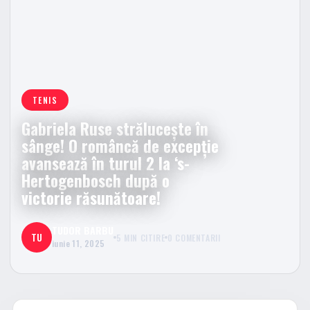
TENIS
Gabriela Ruse strălucește în
sânge! O româncă de excepție
avansează în turul 2 la ‘s-
Hertogenbosch după o
victorie răsunătoare!
TUDOR BARBU
TU
5 MIN CITIRE
0 COMENTARII
iunie 11, 2025