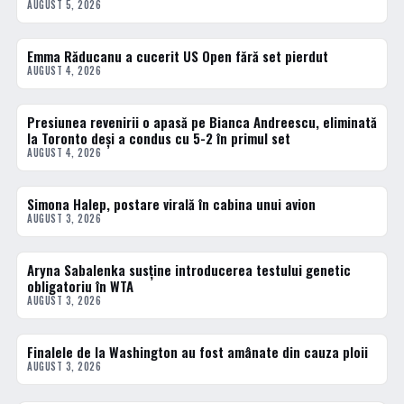
AUGUST 5, 2026
Emma Răducanu a cucerit US Open fără set pierdut
TENIS
AUGUST 4, 2026
Presiunea revenirii o apasă pe Bianca Andreescu, eliminată
TENIS
la Toronto deși a condus cu 5-2 în primul set
AUGUST 4, 2026
Simona Halep, postare virală în cabina unui avion
TENIS
AUGUST 3, 2026
Aryna Sabalenka susține introducerea testului genetic
TENIS
obligatoriu în WTA
AUGUST 3, 2026
Finalele de la Washington au fost amânate din cauza ploii
DIVERSE
AUGUST 3, 2026