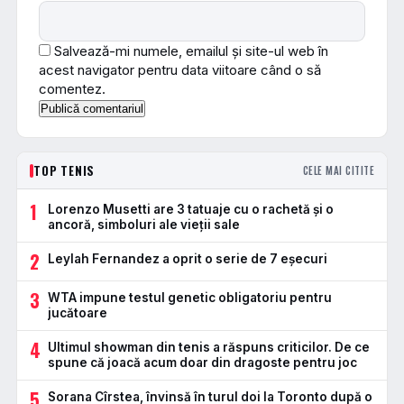
Salvează-mi numele, emailul și site-ul web în
acest navigator pentru data viitoare când o să
comentez.
TOP TENIS
CELE MAI CITITE
1
Lorenzo Musetti are 3 tatuaje cu o rachetă și o
ancoră, simboluri ale vieții sale
2
Leylah Fernandez a oprit o serie de 7 eșecuri
3
WTA impune testul genetic obligatoriu pentru
jucătoare
4
Ultimul showman din tenis a răspuns criticilor. De ce
spune că joacă acum doar din dragoste pentru joc
5
Sorana Cîrstea, învinsă în turul doi la Toronto după o