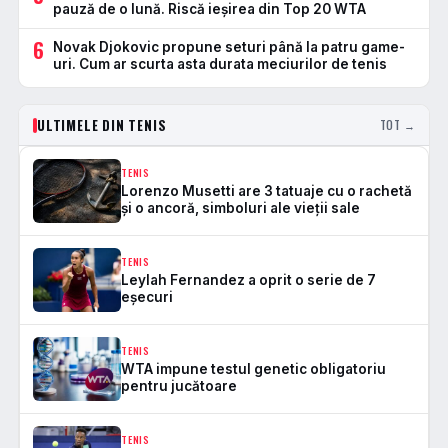
pauză de o lună. Riscă ieșirea din Top 20 WTA
6
Novak Djokovic propune seturi până la patru game-
uri. Cum ar scurta asta durata meciurilor de tenis
ULTIMELE DIN TENIS
TOT →
TENIS
Lorenzo Musetti are 3 tatuaje cu o rachetă
și o ancoră, simboluri ale vieții sale
TENIS
Leylah Fernandez a oprit o serie de 7
eșecuri
TENIS
WTA impune testul genetic obligatoriu
pentru jucătoare
TENIS