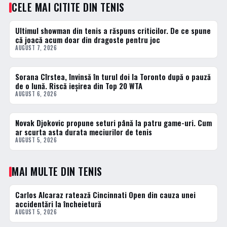
CELE MAI CITITE DIN TENIS
Ultimul showman din tenis a răspuns criticilor. De ce spune
1 · TOP
că joacă acum doar din dragoste pentru joc
AUGUST 7, 2026
Sorana Cîrstea, învinsă în turul doi la Toronto după o pauză
2 · TOP
de o lună. Riscă ieșirea din Top 20 WTA
AUGUST 6, 2026
Novak Djokovic propune seturi până la patru game-uri. Cum
3 · TOP
ar scurta asta durata meciurilor de tenis
AUGUST 5, 2026
MAI MULTE DIN TENIS
Carlos Alcaraz ratează Cincinnati Open din cauza unei
TENIS
accidentări la încheietură
AUGUST 5, 2026