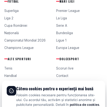
FOTBAL
MARI LIGI
Superliga
Premier League
Liga 2
La Liga
Cupa României
Serie A
Națională
Bundesliga
Campionatul Mondial 2026
Ligue 1
Champions League
Europa League
ALTE SPORTURI
DOLCESPORT
Tenis
Scoruri live
Handbal
Contact
Baschet
Publicitate
Câteva cookies pentru o experiență mai bună
Formula 1
Termeni și condiții
Folosim cookies necesare pentru funcționarea site-
Fotbal intern
ului. Cu acordul tău, activăm și statistici anonime și
publicitate personalizată. Detalii în
politica de cookies
.
Fotbal extern