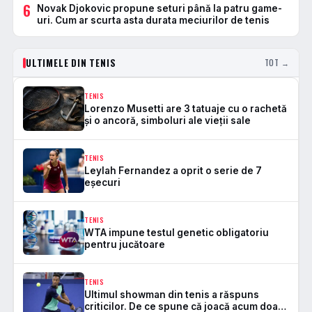
6
Novak Djokovic propune seturi până la patru game-
uri. Cum ar scurta asta durata meciurilor de tenis
ULTIMELE DIN TENIS
TOT →
TENIS
Lorenzo Musetti are 3 tatuaje cu o rachetă
și o ancoră, simboluri ale vieții sale
TENIS
Leylah Fernandez a oprit o serie de 7
eșecuri
TENIS
WTA impune testul genetic obligatoriu
pentru jucătoare
TENIS
Ultimul showman din tenis a răspuns
criticilor. De ce spune că joacă acum doar