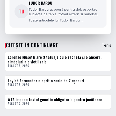
TUDOR BARBU
Tudor Barbu acoperă pentru dolcesport.ro
TU
subiecte de tenis, fotbal extern și handbal.
Toate articolele lui Tudor Barbu →
CITEȘTE ÎN CONTINUARE
Tenis
Lorenzo Musetti are 3 tatuaje cu o rachetă și o ancoră,
TENIS
simboluri ale vieții sale
AUGUST 8, 2026
Leylah Fernandez a oprit o serie de 7 eșecuri
TENIS
AUGUST 8, 2026
WTA impune testul genetic obligatoriu pentru jucătoare
TENIS
AUGUST 7, 2026