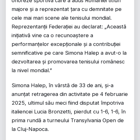
onoreze sportiva care a adus României titluri
majore și a reprezentat țara cu demnitate pe
cele mai mari scene ale tenisului mondial.
Reprezentanții Federației au declarat: „Această
inițiativă vine ca o recunoaștere a
performanțelor excepționale și a contribuției
semnificative pe care Simona Halep a avut-o la
dezvoltarea și promovarea tenisului românesc
la nivel mondial.”
Simona Halep, în vârstă de 33 de ani, și-a
anunțat retragerea din activitate pe 4 februarie
2025, ultimul său meci fiind disputat împotriva
italiencei Lucia Bronzetti, pierdut cu 1-6, 1-6, în
prima rundă a turneului Transylvania Open de
la Cluj-Napoca.