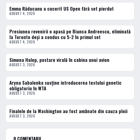
Emma Răducanu a cucerit US Open fără set pierdut
TENIS
AUGUST 4, 2026
Presiunea revenirii o apasă pe Bianca Andreescu, eliminată
TENIS
la Toronto deși a condus cu 5-2 în primul set
AUGUST 4, 2026
Simona Halep, postare virală în cabina unui avion
TENIS
AUGUST 3, 2026
Aryna Sabalenka susține introducerea testului genetic
TENIS
obligatoriu în WTA
AUGUST 3, 2026
Finalele de la Washington au fost amânate din cauza ploii
DIVERSE
AUGUST 3, 2026
0 COMENTARII