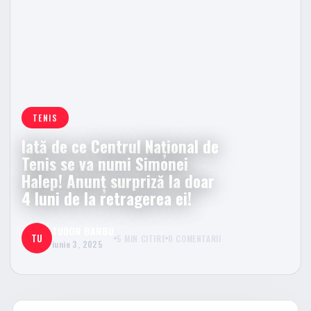
TENIS
Iată de ce Centrul Naţional de
Tenis se va numi Simonei
Halep! Anunț surpriză la doar
4 luni de la retragerea ei!
TUDOR BARBU
TU
5 MIN CITIRE
0 COMENTARII
iunie 3, 2025