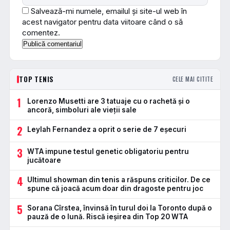
Salvează-mi numele, emailul și site-ul web în
acest navigator pentru data viitoare când o să
comentez.
TOP TENIS
CELE MAI CITITE
1
Lorenzo Musetti are 3 tatuaje cu o rachetă și o
ancoră, simboluri ale vieții sale
2
Leylah Fernandez a oprit o serie de 7 eșecuri
3
WTA impune testul genetic obligatoriu pentru
jucătoare
4
Ultimul showman din tenis a răspuns criticilor. De ce
spune că joacă acum doar din dragoste pentru joc
5
Sorana Cîrstea, învinsă în turul doi la Toronto după o
pauză de o lună. Riscă ieșirea din Top 20 WTA