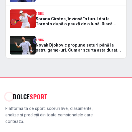
din dragoste pentru joc
TENIS
Sorana Cîrstea, învinsă în turul doi la
Toronto după o pauză de o lună. Riscă
ieșirea din Top 20 WTA
TENIS
Novak Djokovic propune seturi până la
patru game-uri. Cum ar scurta asta durata
meciurilor de tenis
DOLCE
SPORT
Platforma ta de sport: scoruri live, clasamente,
analize și predicții din toate campionatele care
contează.