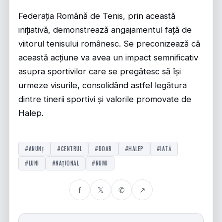
Federația Română de Tenis, prin această
inițiativă, demonstrează angajamentul față de
viitorul tenisului românesc. Se preconizează că
această acțiune va avea un impact semnificativ
asupra sportivilor care se pregătesc să își
urmeze visurile, consolidând astfel legătura
dintre tinerii sportivi și valorile promovate de
Halep.
#ANUNȚ
#CENTRUL
#DOAR
#HALEP
#IATĂ
#LUNI
#NAȚIONAL
#NUMI
f
𝕏
✆
↗