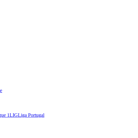
e
gue 1
LIG
Liga Portugal