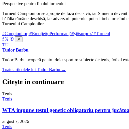
Perspective pentru finalul turneului
Turneul Campionilor se apropie de faza decisivă, iar Sinner a devenit un
bătălia rămâne deschisă, iar adversarii puternici pot schimba oricând cu
Turneului Campionilor.
#Campionilorp
#Emoție
#pPerformanță
#și
#surpriză
#Turneul
f
𝕏
✆
↗
TU
Tudor Barbu
Tudor Barbu acoperă pentru dolcesport.ro subiecte de tenis, fotbal ext
Toate articolele lui Tudor Barbu →
Citește în continuare
Tenis
Tenis
WTA impune testul genetic obligatoriu pentru jucăto
august 7, 2026
Tenis