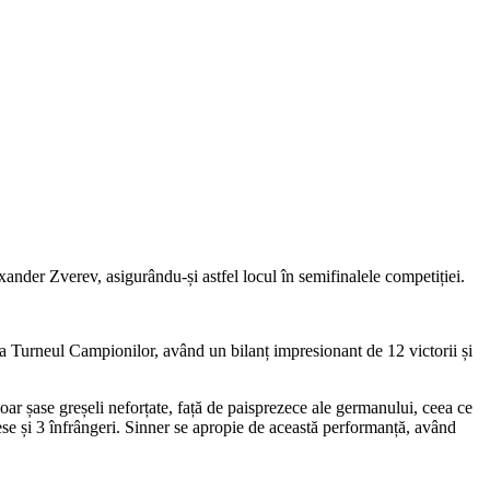
ander Zverev, asigurându-și astfel locul în semifinalele competiției.
la Turneul Campionilor, având un bilanț impresionant de 12 victorii și
oar șase greșeli neforțate, față de paisprezece ale germanului, ceea ce
cese și 3 înfrângeri. Sinner se apropie de această performanță, având