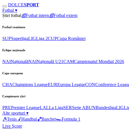
DOLCE
SPORT
Fotbal
▾
Știri fotbal
📰
Fotbal intern
📰
Fotbal extern
Fotbal românesc
SUP
Superliga
LIG
Liga 2
CUP
Cupa României
Echipe naționale
NAI
Națională
NAI
Națională U21
CAM
Campionatul Mondial 2026
Cupe europene
CHA
Champions League
EUR
Europa League
CON
Conference Leagu
Campionate țări
PRE
Premier League
LAL
La Liga
SER
Serie A
BUN
Bundesliga
LIG
Li
Alte sporturi
▾
🎾
Tenis
🤾
Handbal
🏀
Baschet
🏎
Formula 1
Live Score