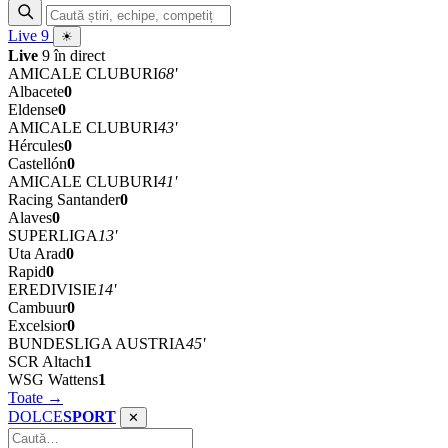
Live
9
☀
Live
9 în direct
AMICALE CLUBURI
68'
Albacete
0
Eldense
0
AMICALE CLUBURI
43'
Hércules
0
Castellón
0
AMICALE CLUBURI
41'
Racing Santander
0
Alaves
0
SUPERLIGA
13'
Uta Arad
0
Rapid
0
EREDIVISIE
14'
Cambuur
0
Excelsior
0
BUNDESLIGA AUSTRIA
45'
SCR Altach
1
WSG Wattens
1
Toate →
DOLCE
SPORT
✕