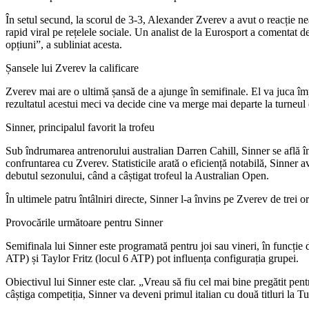
În setul secund, la scorul de 3-3, Alexander Zverev a avut o reacție nea
rapid viral pe rețelele sociale. Un analist de la Eurosport a comentat d
opțiuni”, a subliniat acesta.
Șansele lui Zverev la calificare
Zverev mai are o ultimă șansă de a ajunge în semifinale. El va juca îm
rezultatul acestui meci va decide cine va merge mai departe la turneul 
Sinner, principalul favorit la trofeu
Sub îndrumarea antrenorului australian Darren Cahill, Sinner se află înt
confruntarea cu Zverev. Statisticile arată o eficiență notabilă, Sinner
debutul sezonului, când a câștigat trofeul la Australian Open.
În ultimele patru întâlniri directe, Sinner l-a învins pe Zverev de trei
Provocările următoare pentru Sinner
Semifinala lui Sinner este programată pentru joi sau vineri, în funcție
ATP) și Taylor Fritz (locul 6 ATP) pot influența configurația grupei.
Obiectivul lui Sinner este clar. „Vreau să fiu cel mai bine pregătit p
câștiga competiția, Sinner va deveni primul italian cu două titluri la