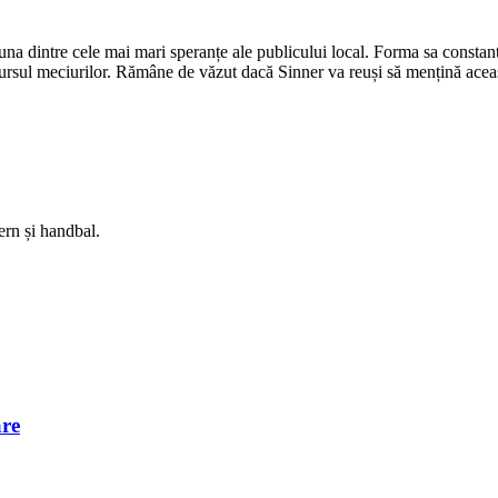
a dintre cele mai mari speranțe ale publicului local. Forma sa constantă 
rsul meciurilor. Rămâne de văzut dacă Sinner va reuși să mențină această f
ern și handbal.
are