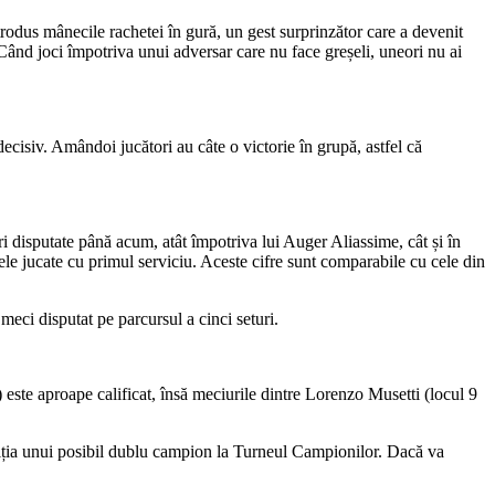
trodus mânecile rachetei în gură, un gest surprinzător care a devenit
„Când joci împotriva unui adversar care nu face greșeli, uneori nu ai
cisiv. Amândoi jucători au câte o victorie în grupă, astfel că
ri disputate până acum, atât împotriva lui Auger Aliassime, cât și în
ele jucate cu primul serviciu. Aceste cifre sunt comparabile cu cele din
meci disputat pe parcursul a cinci seturi.
este aproape calificat, însă meciurile dintre Lorenzo Musetti (locul 9
mbiția unui posibil dublu campion la Turneul Campionilor. Dacă va