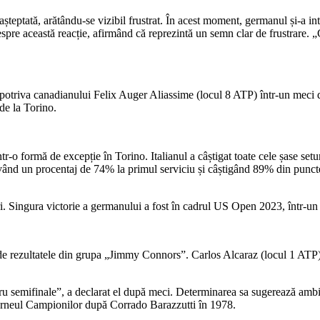
șteptată, arătându-se vizibil frustrat. În acest moment, germanul și-a in
espre această reacție, afirmând că reprezintă un semn clar de frustrare. 
potriva canadianului Felix Auger Aliassime (locul 8 ATP) într-un meci de
de la Torino.
r-o formă de excepție în Torino. Italianul a câștigat toate cele șase setu
 având un procentaj de 74% la primul serviciu și câștigând 89% din punct
 ori. Singura victorie a germanului a fost în cadrul US Open 2023, într-un 
 de rezultatele din grupa „Jimmy Connors”. Carlos Alcaraz (locul 1 ATP) 
entru semifinale”, a declarat el după meci. Determinarea sa sugerează a
 Turneul Campionilor după Corrado Barazzutti în 1978.