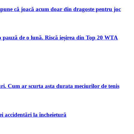
 spune că joacă acum doar din dragoste pentru joc
 o pauză de o lună. Riscă ieșirea din Top 20 WTA
i. Cum ar scurta asta durata meciurilor de tenis
 accidentări la încheietură