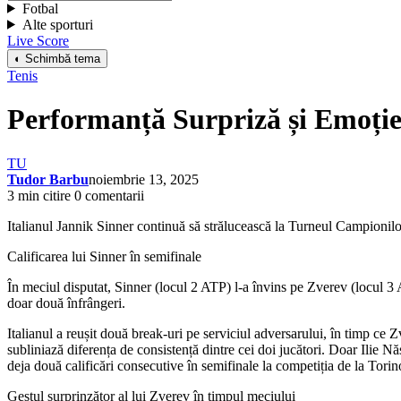
Fotbal
Alte sporturi
Live Score
◐ Schimbă tema
Tenis
Performanță Surpriză și Emoție
TU
Tudor Barbu
noiembrie 13, 2025
3 min citire
0 comentarii
Italianul Jannik Sinner continuă să strălucească la Turneul Campionilor
Calificarea lui Sinner în semifinale
În meciul disputat, Sinner (locul 2 ATP) l-a învins pe Zverev (locul 3 
doar două înfrângeri.
Italianul a reușit două break-uri pe serviciul adversarului, în timp ce
subliniază diferența de consistență dintre cei doi jucători. Doar Ilie N
deja două calificări consecutive în semifinale la competiția de la Torin
Gestul surprinzător al lui Zverev în timpul meciului