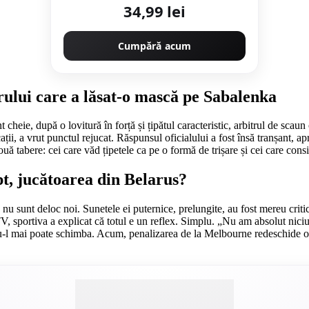
34,99 lei
Cumpără acum
rului care a lăsat-o mască pe Sabalenka
heie, după o lovitură în forță și țipătul caracteristic, arbitrul de scau
ații, a vrut punctul rejucat. Răspunsul oficialului a fost însă tranșant, a
două tabere: cei care văd țipetele ca pe o formă de trișare și cei care con
pt, jucătoarea din Belarus?
nu sunt deloc noi. Sunetele ei puternice, prelungite, au fost mereu criti
V, sportiva a explicat că totul e un reflex. Simplu. „Nu am absolut nici
 nu-l mai poate schimba. Acum, penalizarea de la Melbourne redeschide o