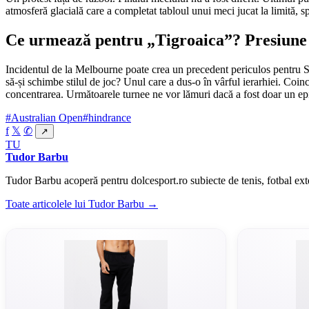
atmosferă glacială care a completat tabloul unui meci jucat la limită, s
Ce urmează pentru „Tigroaica”? Presiune 
Incidentul de la Melbourne poate crea un precedent periculos pentru Saba
să-și schimbe stilul de joc? Unul care a dus-o în vârful ierarhiei. Coin
concentrarea. Următoarele turnee ne vor lămuri dacă a fost doar un epis
#Australian Open
#hindrance
f
𝕏
✆
↗
TU
Tudor Barbu
Tudor Barbu acoperă pentru dolcesport.ro subiecte de tenis, fotbal ext
Toate articolele lui Tudor Barbu →