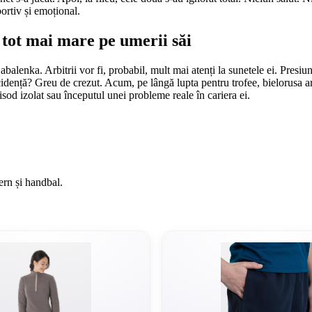
portiv și emoțional.
tot mai mare pe umerii săi
lenka. Arbitrii vor fi, probabil, mult mai atenți la sunetele ei. Presiune
cidență? Greu de crezut. Acum, pe lângă lupta pentru trofee, bielorusa are
od izolat sau începutul unei probleme reale în cariera ei.
ern și handbal.