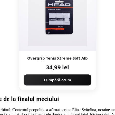
Overgrip Tenis Xtreme Soft Alb
34,99 lei
Cumpără acum
 de la finalul meciului
rbitrul. Contextul geopolitic a atârnat serios. Elina Svitolina, ucrainean
ct s-a jucat. Apoi, la fileu, cele două s-au ignorat total. Niciun salut. Ni