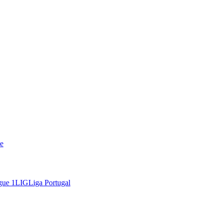
e
gue 1
LIG
Liga Portugal