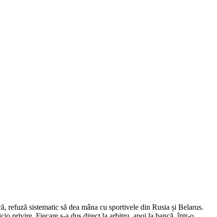
că, refuză sistematic să dea mâna cu sportivele din Rusia și Belarus.
cio privire. Fiecare s-a dus direct la arbitru, apoi la bancă, într-o