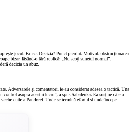
n oprește jocul. Brusc. Decizia? Punct pierdut. Motivul: obstrucționarea
proape bizar, lăsând-o fără replică: „Nu scoți sunetul normal”.
sideră decizia un abuz.
cate. Adversarele și comentatorii le-au considerat adesea o tactică. Una
un control asupra acestui lucru”, a spus Sabalenka. Ea susține că e o
 veche cutie a Pandorei. Unde se termină efortul și unde începe