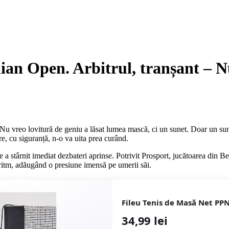
lian Open. Arbitrul, tranșant – 
 Nu vreo lovitură de geniu a lăsat lumea mască, ci un sunet. Doar un su
re, cu siguranță, n-o va uita prea curând.
e a stârnit imediat dezbateri aprinse. Potrivit Prosport, jucătoarea din 
ritm, adăugând o presiune imensă pe umerii săi.
Fileu Tenis de Masă Net PP
34,99 lei