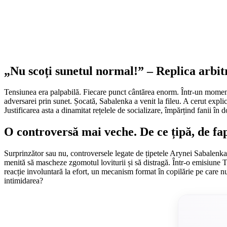
„Nu scoți sunetul normal!” – Replica arbit
Tensiunea era palpabilă. Fiecare punct cântărea enorm. Într-un moment c
adversarei prin sunet. Șocată, Sabalenka a venit la fileu. A cerut explic
Justificarea asta a dinamitat rețelele de socializare, împărțind fanii în 
O controversă mai veche. De ce țipă, de fa
Surprinzător sau nu, controversele legate de țipetele Arynei Sabalenka 
menită să mascheze zgomotul loviturii și să distragă. Într-o emisiune T
reacție involuntară la efort, un mecanism format în copilărie pe care
intimidarea?