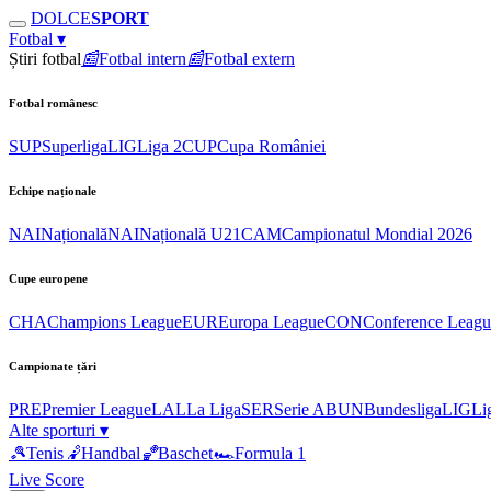
DOLCE
SPORT
Fotbal
▾
Știri fotbal
📰
Fotbal intern
📰
Fotbal extern
Fotbal românesc
SUP
Superliga
LIG
Liga 2
CUP
Cupa României
Echipe naționale
NAI
Națională
NAI
Națională U21
CAM
Campionatul Mondial 2026
Cupe europene
CHA
Champions League
EUR
Europa League
CON
Conference Leagu
Campionate țări
PRE
Premier League
LAL
La Liga
SER
Serie A
BUN
Bundesliga
LIG
Li
Alte sporturi
▾
🎾
Tenis
🤾
Handbal
🏀
Baschet
🏎
Formula 1
Live Score