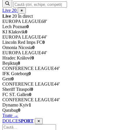
Live
20
☀
Live
20 în direct
EUROPA LEAGUE
68'
Lech Poznan
0
KI Klaksvik
0
EUROPA LEAGUE
44'
Lincoln Red Imps FC
0
Omonia Nicosia
0
EUROPA LEAGUE
44'
Hradec Králové
0
Beşiktaş
0
CONFERENCE LEAGUE
44'
IFK Goteborg
0
Gent
0
CONFERENCE LEAGUE
44'
Sheriff Tiraspol
0
FC ST. Gallen
0
CONFERENCE LEAGUE
44'
Dynamo Kyiv
1
Qarabag
0
Toate →
DOLCE
SPORT
✕