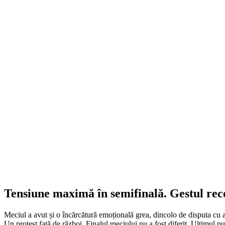
Tensiune maximă în semifinală. Gestul rece
Meciul a avut și o încărcătură emoțională grea, dincolo de disputa cu a
Un protest față de război. Finalul meciului nu a fost diferit. Ultimul pun