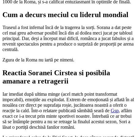
1000 de la Roma, și s-a calificat entuziasmant în optimile de finală.
Cum a decurs meciul cu liderul mondial
Traseul a fost infernal încă de la tragerea la sorți. Sorana a dat peste
cel mai greu adversar posibil încă din al doilea meci jucat pe tabloul
principal. Dar, deși a început mai dificil, românca a jucat fabulos și a
revenit spectaculos pentru a produce o surpriză de proporții pe arena
centrală.
Zgura de la Roma nu iartă pe nimeni.
Reactia Soranei Cirstea si posibila
amanare a retragerii
Iar imediat după ultima minge (acel match point transformat
impecabil), emoțiile au explodat. Extrem de emoționată și aflată în al
nouălea cer direct pe suprafața roșie, jucătoarea noastră a oferit o
reacție la cald. Într-o relatare publicată sâmbătă seară de
Gsp
, aflăm
exact ce i-a trecut prin minte sportivei noastre. Întrebată ce ar trebui
să se întâmple pentru a nu se retrage la finalul acestui sezon, Sori a
lăsat o portiță deschisă fanilor români.