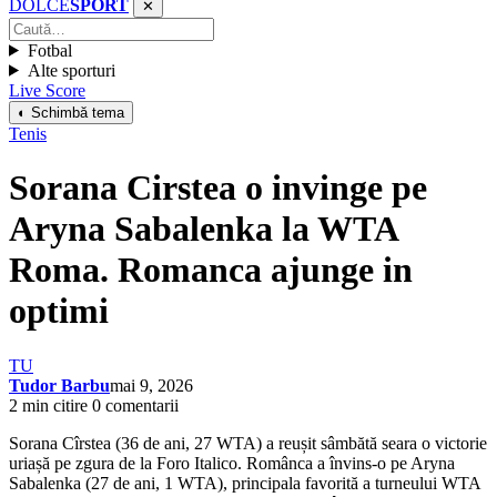
DOLCE
SPORT
✕
Fotbal
Alte sporturi
Live Score
◐ Schimbă tema
Tenis
Sorana Cirstea o invinge pe
Aryna Sabalenka la WTA
Roma. Romanca ajunge in
optimi
TU
Tudor Barbu
mai 9, 2026
2 min citire
0 comentarii
Sorana Cîrstea (36 de ani, 27 WTA) a reușit sâmbătă seara o victorie
uriașă pe zgura de la Foro Italico. Românca a învins-o pe Aryna
Sabalenka (27 de ani, 1 WTA), principala favorită a turneului WTA