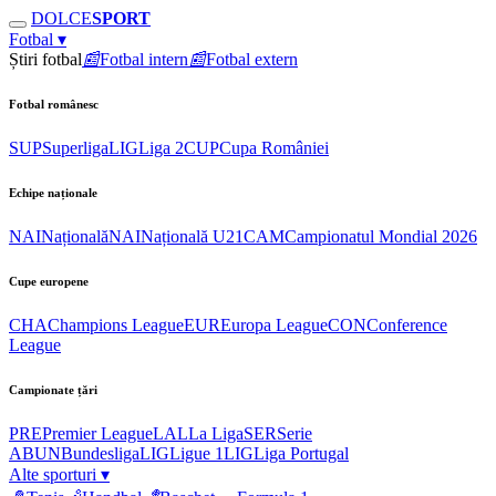
DOLCE
SPORT
Fotbal
▾
Știri fotbal
📰
Fotbal intern
📰
Fotbal extern
Fotbal românesc
SUP
Superliga
LIG
Liga 2
CUP
Cupa României
Echipe naționale
NAI
Națională
NAI
Națională U21
CAM
Campionatul Mondial 2026
Cupe europene
CHA
Champions League
EUR
Europa League
CON
Conference
League
Campionate țări
PRE
Premier League
LAL
La Liga
SER
Serie
A
BUN
Bundesliga
LIG
Ligue 1
LIG
Liga Portugal
Alte sporturi
▾