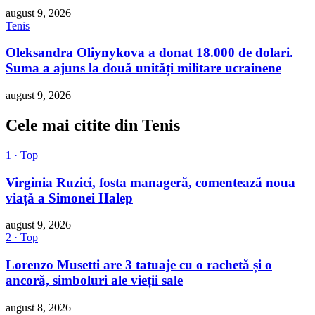
august 9, 2026
Tenis
Oleksandra Oliynykova a donat 18.000 de dolari.
Suma a ajuns la două unități militare ucrainene
august 9, 2026
Cele mai citite din Tenis
1 · Top
Virginia Ruzici, fosta manageră, comentează noua
viață a Simonei Halep
august 9, 2026
2 · Top
Lorenzo Musetti are 3 tatuaje cu o rachetă și o
ancoră, simboluri ale vieții sale
august 8, 2026