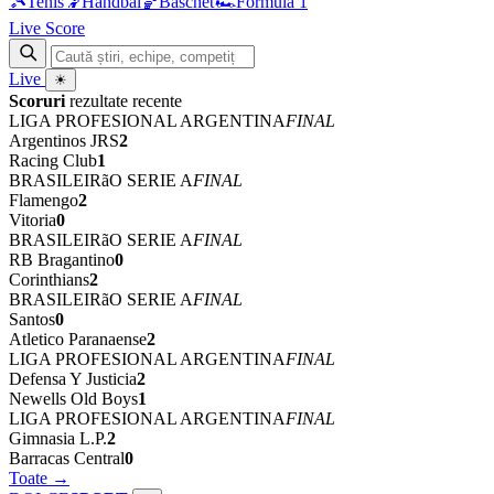
🎾
Tenis
🤾
Handbal
🏀
Baschet
🏎
Formula 1
Live Score
Live
☀
Scoruri
rezultate recente
LIGA PROFESIONAL ARGENTINA
FINAL
Argentinos JRS
2
Racing Club
1
BRASILEIRãO SERIE A
FINAL
Flamengo
2
Vitoria
0
BRASILEIRãO SERIE A
FINAL
RB Bragantino
0
Corinthians
2
BRASILEIRãO SERIE A
FINAL
Santos
0
Atletico Paranaense
2
LIGA PROFESIONAL ARGENTINA
FINAL
Defensa Y Justicia
2
Newells Old Boys
1
LIGA PROFESIONAL ARGENTINA
FINAL
Gimnasia L.P.
2
Barracas Central
0
Toate →