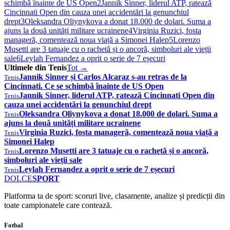
schimbă înainte de US Open
2
Jannik Sinner, liderul ATP, ratează
Cincinnati Open din cauza unei accidentări la genunchiul
drept
3
Oleksandra Oliynykova a donat 18.000 de dolari. Suma a
ajuns la două unități militare ucrainene
4
Virginia Ruzici, fosta
manageră, comentează noua viață a Simonei Halep
5
Lorenzo
Musetti are 3 tatuaje cu o rachetă și o ancoră, simboluri ale vieții
sale
6
Leylah Fernandez a oprit o serie de 7 eșecuri
Ultimele din Tenis
Tot →
Jannik Sinner și Carlos Alcaraz s-au retras de la
Tenis
Cincinnati. Ce se schimbă înainte de US Open
Jannik Sinner, liderul ATP, ratează Cincinnati Open din
Tenis
cauza unei accidentări la genunchiul drept
Oleksandra Oliynykova a donat 18.000 de dolari. Suma a
Tenis
ajuns la două unități militare ucrainene
Virginia Ruzici, fosta manageră, comentează noua viață a
Tenis
Simonei Halep
Lorenzo Musetti are 3 tatuaje cu o rachetă și o ancoră,
Tenis
simboluri ale vieții sale
Leylah Fernandez a oprit o serie de 7 eșecuri
Tenis
DOLCE
SPORT
Platforma ta de sport: scoruri live, clasamente, analize și predicții din
toate campionatele care contează.
Fotbal