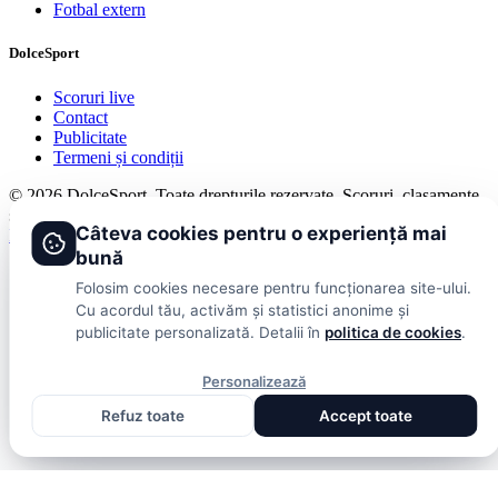
Fotbal extern
DolceSport
Scoruri live
Contact
Publicitate
Termeni și condiții
© 2026 DolceSport. Toate drepturile rezervate.
Scoruri, clasamente
și analize din toate competițiile
Câteva cookies pentru o experiență mai
Fotbal intern
Fotbal extern
Scoruri live
bună
Folosim cookies necesare pentru funcționarea site-ului.
Cu acordul tău, activăm și statistici anonime și
publicitate personalizată. Detalii în
politica de cookies
.
Personalizează
Refuz toate
Accept toate