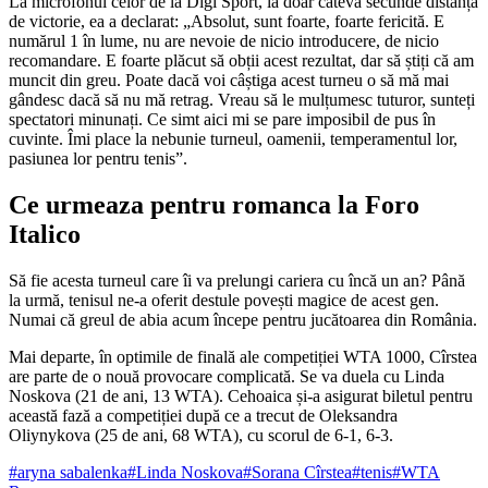
La microfonul celor de la Digi Sport, la doar câteva secunde distanță
de victorie, ea a declarat: „Absolut, sunt foarte, foarte fericită. E
numărul 1 în lume, nu are nevoie de nicio introducere, de nicio
recomandare. E foarte plăcut să obții acest rezultat, dar să știți că am
muncit din greu. Poate dacă voi câștiga acest turneu o să mă mai
gândesc dacă să nu mă retrag. Vreau să le mulțumesc tuturor, sunteți
spectatori minunați. Ce simt aici mi se pare imposibil de pus în
cuvinte. Îmi place la nebunie turneul, oamenii, temperamentul lor,
pasiunea lor pentru tenis”.
Ce urmeaza pentru romanca la Foro
Italico
Să fie acesta turneul care îi va prelungi cariera cu încă un an? Până
la urmă, tenisul ne-a oferit destule povești magice de acest gen.
Numai că greul de abia acum începe pentru jucătoarea din România.
Mai departe, în optimile de finală ale competiției WTA 1000, Cîrstea
are parte de o nouă provocare complicată. Se va duela cu Linda
Noskova (21 de ani, 13 WTA). Cehoaica și-a asigurat biletul pentru
această fază a competiției după ce a trecut de Oleksandra
Oliynykova (25 de ani, 68 WTA), cu scorul de 6-1, 6-3.
#aryna sabalenka
#Linda Noskova
#Sorana Cîrstea
#tenis
#WTA