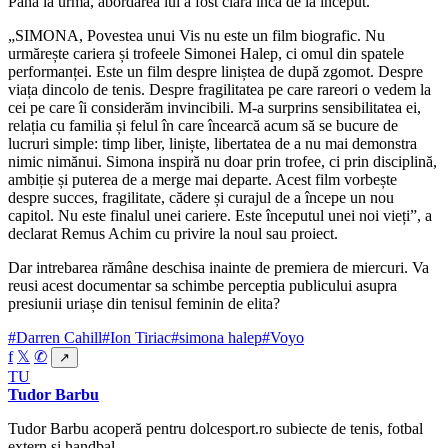
Până la urma, abordarea lui a fost clara încă de la început.
„SIMONA, Povestea unui Vis nu este un film biografic. Nu
urmărește cariera și trofeele Simonei Halep, ci omul din spatele
performanței. Este un film despre liniștea de după zgomot. Despre
viața dincolo de tenis. Despre fragilitatea pe care rareori o vedem la
cei pe care îi considerăm invincibili. M-a surprins sensibilitatea ei,
relația cu familia și felul în care încearcă acum să se bucure de
lucruri simple: timp liber, liniște, libertatea de a nu mai demonstra
nimic nimănui. Simona inspiră nu doar prin trofee, ci prin disciplină,
ambiție și puterea de a merge mai departe. Acest film vorbește
despre succes, fragilitate, cădere și curajul de a începe un nou
capitol. Nu este finalul unei cariere. Este începutul unei noi vieți”, a
declarat Remus Achim cu privire la noul sau proiect.
Dar intrebarea rămâne deschisa inainte de premiera de miercuri. Va
reusi acest documentar sa schimbe perceptia publicului asupra
presiunii uriașe din tenisul feminin de elita?
#Darren Cahill
#Ion Tiriac
#simona halep
#Voyo
f
𝕏
✆
↗
TU
Tudor Barbu
Tudor Barbu acoperă pentru dolcesport.ro subiecte de tenis, fotbal
extern și handbal.