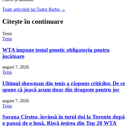
Toate articolele lui Tudor Barbu →
Citește în continuare
Tenis
Tenis
WTA impune testul genetic obligatoriu pentru
jucătoare
august 7, 2026
Tenis
Ultimul showman din tenis a răspuns criticilor. De ce
spune că joacă acum doar din dragoste pentru joc
august 7, 2026
Tenis
Sorana Cîrstea, învinsă în turul doi la Toronto după
o pauză de o lună. Riscă ieșirea din Top 20 WTA