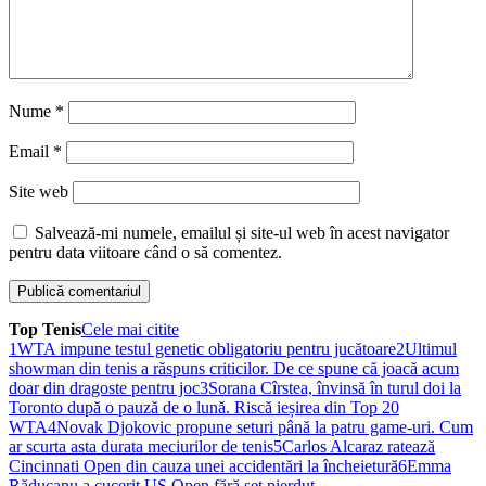
Nume
*
Email
*
Site web
Salvează-mi numele, emailul și site-ul web în acest navigator
pentru data viitoare când o să comentez.
Top Tenis
Cele mai citite
1
WTA impune testul genetic obligatoriu pentru jucătoare
2
Ultimul
showman din tenis a răspuns criticilor. De ce spune că joacă acum
doar din dragoste pentru joc
3
Sorana Cîrstea, învinsă în turul doi la
Toronto după o pauză de o lună. Riscă ieșirea din Top 20
WTA
4
Novak Djokovic propune seturi până la patru game-uri. Cum
ar scurta asta durata meciurilor de tenis
5
Carlos Alcaraz ratează
Cincinnati Open din cauza unei accidentări la încheietură
6
Emma
Răducanu a cucerit US Open fără set pierdut