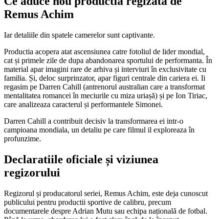
Ce aduce nou productia regizata de
Remus Achim
Iar detaliile din spatele camerelor sunt captivante.
Productia acopera atat ascensiunea catre fotoliul de lider mondial,
cat și primele zile de dupa abandonarea sportului de performanta. În
material apar imagini rare de arhiva și interviuri în exclusivitate cu
familia. Și, deloc surprinzator, apar figuri centrale din cariera ei. Ii
regasim pe Darren Cahill (antrenorul australian care a transformat
mentalitatea romancei în meciurile cu miza uriașă) și pe Ion Tiriac,
care analizeaza caracterul și performantele Simonei.
Darren Cahill a contribuit decisiv la transformarea ei intr-o
campioana mondiala, un detaliu pe care filmul il exploreaza în
profunzime.
Declaratiile oficiale și viziunea
regizorului
Regizorul și producatorul seriei, Remus Achim, este deja cunoscut
publicului pentru productii sportive de calibru, precum
documentarele despre Adrian Mutu sau echipa națională de fotbal.