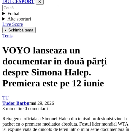
DOLCE
SPORT
✕
Fotbal
Alte sporturi
Live Score
◐ Schimbă tema
Tenis
VOYO lanseaza un
documentar în două părți
despre Simona Halep.
Premiera este pe 12 iunie
TU
Tudor Barbu
mai 29, 2026
3 min citire
0 comentarii
Retragerea oficiala a Simonei Halep din tenisul profesionist vine la
pachet cu o premiera mediatica absoluta. Fostul lider mondial WTA
isi expune viata de dincolo de teren intr-o mini-serie documentara în