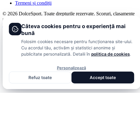
Termeni și condiții
© 2026 DolceSport. Toate drepturile rezervate.
Scoruri, clasamente
și analize din toate competițiile
Fotbal intern
Fotbal extern
Scoruri live
Câteva cookies pentru o experiență mai
bună
Folosim cookies necesare pentru funcționarea site-ului.
Cu acordul tău, activăm și statistici anonime și
publicitate personalizată. Detalii în
politica de cookies
.
Personalizează
Refuz toate
Accept toate