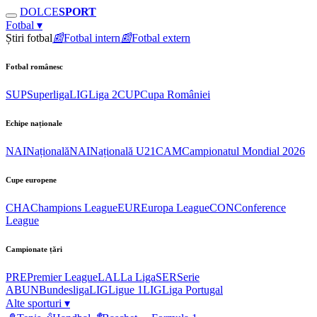
DOLCE
SPORT
Fotbal
▾
Știri fotbal
📰
Fotbal intern
📰
Fotbal extern
Fotbal românesc
SUP
Superliga
LIG
Liga 2
CUP
Cupa României
Echipe naționale
NAI
Națională
NAI
Națională U21
CAM
Campionatul Mondial 2026
Cupe europene
CHA
Champions League
EUR
Europa League
CON
Conference
League
Campionate țări
PRE
Premier League
LAL
La Liga
SER
Serie
A
BUN
Bundesliga
LIG
Ligue 1
LIG
Liga Portugal
Alte sporturi
▾