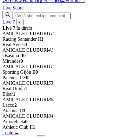
🎾
Tenis
🤾
Handbal
🏀
Baschet
🏎
Formula 1
Live Score
Live
7
◐
Live
7 în direct
AMICALE CLUBURI
11'
Racing Santander II
1
Real Avilés
0
AMICALE CLUBURI
41'
Osasuna II
0
Mirandes
0
AMICALE CLUBURI
11'
Sporting Gijón II
0
Palencia CF
0
AMICALE CLUBURI
53'
Real Unión
1
Eibar
1
AMICALE CLUBURI
86'
Lecco
2
Atalanta II
3
AMICALE CLUBURI
84'
Amorebieta
0
Athletic Club II
1
Toate →