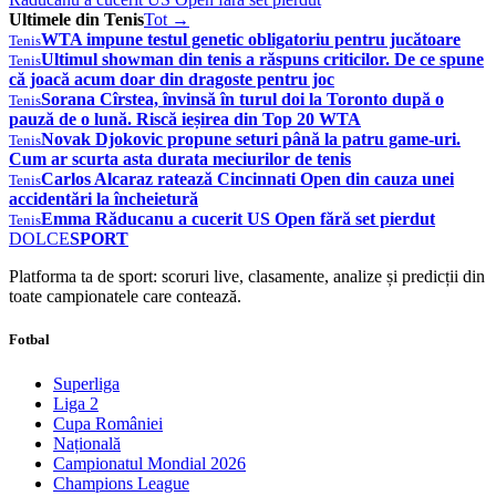
Ultimele din Tenis
Tot →
WTA impune testul genetic obligatoriu pentru jucătoare
Tenis
Ultimul showman din tenis a răspuns criticilor. De ce spune
Tenis
că joacă acum doar din dragoste pentru joc
Sorana Cîrstea, învinsă în turul doi la Toronto după o
Tenis
pauză de o lună. Riscă ieșirea din Top 20 WTA
Novak Djokovic propune seturi până la patru game-uri.
Tenis
Cum ar scurta asta durata meciurilor de tenis
Carlos Alcaraz ratează Cincinnati Open din cauza unei
Tenis
accidentări la încheietură
Emma Răducanu a cucerit US Open fără set pierdut
Tenis
DOLCE
SPORT
Platforma ta de sport: scoruri live, clasamente, analize și predicții din
toate campionatele care contează.
Fotbal
Superliga
Liga 2
Cupa României
Națională
Campionatul Mondial 2026
Champions League