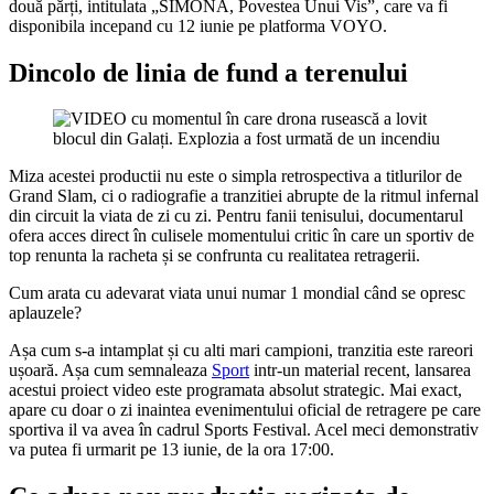
două părți, intitulata „SIMONA, Povestea Unui Vis”, care va fi
disponibila incepand cu 12 iunie pe platforma VOYO.
Dincolo de linia de fund a terenului
Miza acestei productii nu este o simpla retrospectiva a titlurilor de
Grand Slam, ci o radiografie a tranzitiei abrupte de la ritmul infernal
din circuit la viata de zi cu zi. Pentru fanii tenisului, documentarul
ofera acces direct în culisele momentului critic în care un sportiv de
top renunta la racheta și se confrunta cu realitatea retragerii.
Cum arata cu adevarat viata unui numar 1 mondial când se opresc
aplauzele?
Așa cum s-a intamplat și cu alti mari campioni, tranzitia este rareori
ușoară. Așa cum semnaleaza
Sport
intr-un material recent, lansarea
acestui proiect video este programata absolut strategic. Mai exact,
apare cu doar o zi inaintea evenimentului oficial de retragere pe care
sportiva il va avea în cadrul Sports Festival. Acel meci demonstrativ
va putea fi urmarit pe 13 iunie, de la ora 17:00.