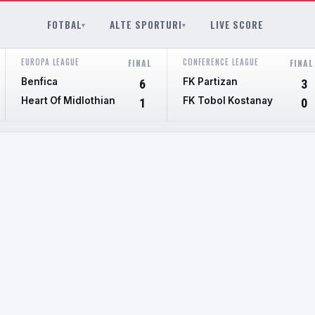
FOTBAL
ALTE SPORTURI
LIVE SCORE
▾
▾
EUROPA LEAGUE
CONFERENCE LEAGUE
FINAL
FINAL
Benfica
FK Partizan
6
3
Heart Of Midlothian
FK Tobol Kostanay
1
0