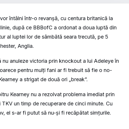
r întâlni într-o revanșă, cu centura britanică la
 linie, după ce BBBofC a ordonat a doua luptă din
tur al luptei lor de sâmbătă seara trecută, pe 5
hester, Anglia.
 nu anuleze victoria prin knockout a lui Adeleye în
oarece pentru mulți fani ar fi trebuit să fie o no-
 Kearney a strigat de două ori „break”.
bitru Kearney nu a rezolvat problema imediat prin
ui TKV un timp de recuperare de cinci minute. Cu
, el s-ar fi putut să nu-și fi recăpătat simțurile.