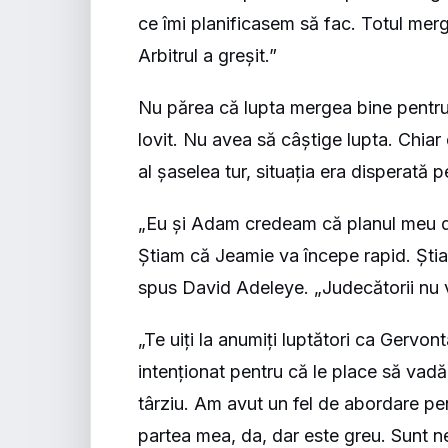
ce îmi planificasem să fac. Totul merg
Arbitrul a greșit.”
Nu părea că lupta mergea bine pentru T
lovit. Nu avea să câștige lupta. Chiar d
al șaselea tur, situația era disperată 
„Eu și Adam credeam că planul meu de
Știam că Jeamie va începe rapid. Știam 
spus David Adeleye. „Judecătorii nu v
„Te uiți la anumiți luptători ca Gervo
intenționat pentru că le place să vad
târziu. Am avut un fel de abordare pent
partea mea, da, dar este greu. Sunt 