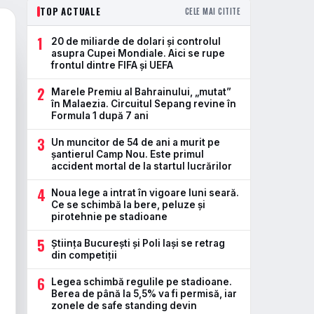
TOP ACTUALE
CELE MAI CITITE
1
20 de miliarde de dolari și controlul
asupra Cupei Mondiale. Aici se rupe
frontul dintre FIFA și UEFA
2
Marele Premiu al Bahrainului, „mutat”
în Malaezia. Circuitul Sepang revine în
Formula 1 după 7 ani
3
Un muncitor de 54 de ani a murit pe
șantierul Camp Nou. Este primul
accident mortal de la startul lucrărilor
4
Noua lege a intrat în vigoare luni seară.
Ce se schimbă la bere, peluze și
pirotehnie pe stadioane
5
Știința București și Poli Iași se retrag
din competiții
6
Legea schimbă regulile pe stadioane.
Berea de până la 5,5% va fi permisă, iar
zonele de safe standing devin