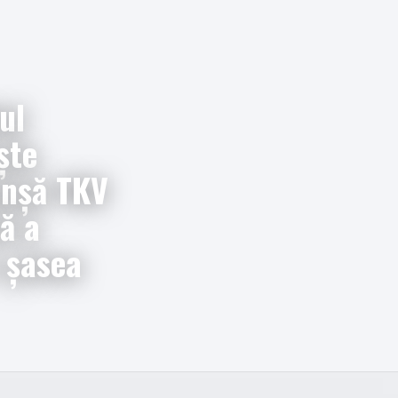
ul
ște
anșă TKV
ă a
a șasea