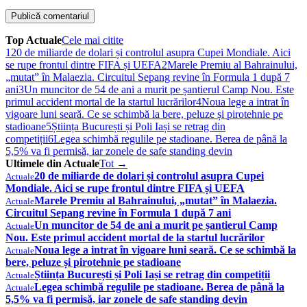
Top Actuale
Cele mai citite
1
20 de miliarde de dolari și controlul asupra Cupei Mondiale. Aici
se rupe frontul dintre FIFA și UEFA
2
Marele Premiu al Bahrainului,
„mutat” în Malaezia. Circuitul Sepang revine în Formula 1 după 7
ani
3
Un muncitor de 54 de ani a murit pe șantierul Camp Nou. Este
primul accident mortal de la startul lucrărilor
4
Noua lege a intrat în
vigoare luni seară. Ce se schimbă la bere, peluze și pirotehnie pe
stadioane
5
Știința București și Poli Iași se retrag din
competiții
6
Legea schimbă regulile pe stadioane. Berea de până la
5,5% va fi permisă, iar zonele de safe standing devin
Ultimele din Actuale
Tot →
20 de miliarde de dolari și controlul asupra Cupei
Actuale
Mondiale. Aici se rupe frontul dintre FIFA și UEFA
Marele Premiu al Bahrainului, „mutat” în Malaezia.
Actuale
Circuitul Sepang revine în Formula 1 după 7 ani
Un muncitor de 54 de ani a murit pe șantierul Camp
Actuale
Nou. Este primul accident mortal de la startul lucrărilor
Noua lege a intrat în vigoare luni seară. Ce se schimbă la
Actuale
bere, peluze și pirotehnie pe stadioane
Știința București și Poli Iași se retrag din competiții
Actuale
Legea schimbă regulile pe stadioane. Berea de până la
Actuale
5,5% va fi permisă, iar zonele de safe standing devin