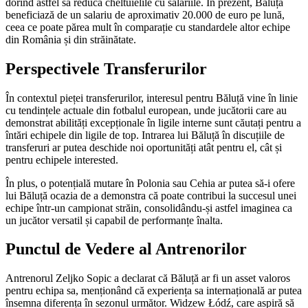
dorind astfel să reducă cheltuielile cu salariile. În prezent, Băluță
beneficiază de un salariu de aproximativ 20.000 de euro pe lună,
ceea ce poate părea mult în comparație cu standardele altor echipe
din România și din străinătate.
Perspectivele Transferurilor
În contextul pieței transferurilor, interesul pentru Băluță vine în linie
cu tendințele actuale din fotbalul european, unde jucătorii care au
demonstrat abilități excepționale în ligile interne sunt căutați pentru a
întări echipele din ligile de top. Intrarea lui Băluță în discuțiile de
transferuri ar putea deschide noi oportunități atât pentru el, cât și
pentru echipele interested.
În plus, o potențială mutare în Polonia sau Cehia ar putea să-i ofere
lui Băluță ocazia de a demonstra că poate contribui la succesul unei
echipe într-un campionat străin, consolidându-și astfel imaginea ca
un jucător versatil și capabil de performanțe înalta.
Punctul de Vedere al Antrenorilor
Antrenorul Zeljko Sopic a declarat că Băluță ar fi un asset valoros
pentru echipa sa, menționând că experiența sa internațională ar putea
însemna diferența în sezonul următor. Widzew Łódź, care aspiră să