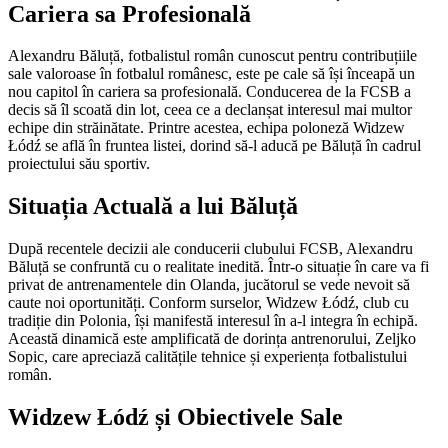
Cariera sa Profesională
Alexandru Băluță, fotbalistul român cunoscut pentru contribuțiile
sale valoroase în fotbalul românesc, este pe cale să își înceapă un
nou capitol în cariera sa profesională. Conducerea de la FCSB a
decis să îl scoată din lot, ceea ce a declanșat interesul mai multor
echipe din străinătate. Printre acestea, echipa poloneză Widzew
Łódź se află în fruntea listei, dorind să-l aducă pe Băluță în cadrul
proiectului său sportiv.
Situația Actuală a lui Băluță
După recentele decizii ale conducerii clubului FCSB, Alexandru
Băluță se confruntă cu o realitate inedită. Într-o situație în care va fi
privat de antrenamentele din Olanda, jucătorul se vede nevoit să
caute noi oportunități. Conform surselor, Widzew Łódź, club cu
tradiție din Polonia, își manifestă interesul în a-l integra în echipă.
Această dinamică este amplificată de dorința antrenorului, Zeljko
Sopic, care apreciază calitățile tehnice și experiența fotbalistului
român.
Widzew Łódź și Obiectivele Sale