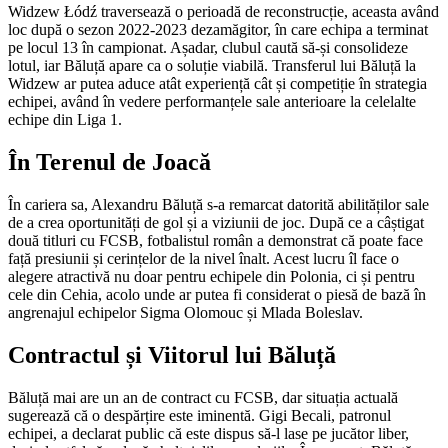
Widzew Łódź traversează o perioadă de reconstrucție, aceasta având
loc după o sezon 2022-2023 dezamăgitor, în care echipa a terminat
pe locul 13 în campionat. Așadar, clubul caută să-și consolideze
lotul, iar Băluță apare ca o soluție viabilă. Transferul lui Băluță la
Widzew ar putea aduce atât experiență cât și competiție în strategia
echipei, având în vedere performanțele sale anterioare la celelalte
echipe din Liga 1.
În Terenul de Joacă
În cariera sa, Alexandru Băluță s-a remarcat datorită abilităților sale
de a crea oportunități de gol și a viziunii de joc. După ce a câștigat
două titluri cu FCSB, fotbalistul român a demonstrat că poate face
față presiunii și cerințelor de la nivel înalt. Acest lucru îl face o
alegere atractivă nu doar pentru echipele din Polonia, ci și pentru
cele din Cehia, acolo unde ar putea fi considerat o piesă de bază în
angrenajul echipelor Sigma Olomouc și Mlada Boleslav.
Contractul și Viitorul lui Băluță
Băluță mai are un an de contract cu FCSB, dar situația actuală
sugerează că o despărțire este iminentă. Gigi Becali, patronul
echipei, a declarat public că este dispus să-l lase pe jucător liber,