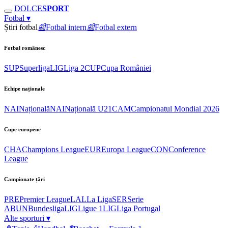
DOLCE
SPORT
Fotbal
▾
Știri fotbal
📰
Fotbal intern
📰
Fotbal extern
Fotbal românesc
SUP
Superliga
LIG
Liga 2
CUP
Cupa României
Echipe naționale
NAI
Națională
NAI
Națională U21
CAM
Campionatul Mondial 2026
Cupe europene
CHA
Champions League
EUR
Europa League
CON
Conference
League
Campionate țări
PRE
Premier League
LAL
La Liga
SER
Serie
A
BUN
Bundesliga
LIG
Ligue 1
LIG
Liga Portugal
Alte sporturi
▾