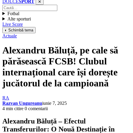
DOLCE
SPORT
✕
Fotbal
Alte sporturi
Live Score
◐ Schimbă tema
Actuale
Alexandru Băluță, pe cale să
părăsească FCSB! Clubul
internațional care își dorește
jucătorul de la campioană
RA
Razvan Ungureanu
iunie 7, 2025
4 min citire
0 comentarii
Alexandru Băluță – Efectul
Transferurilor: O Nouă Destinație în