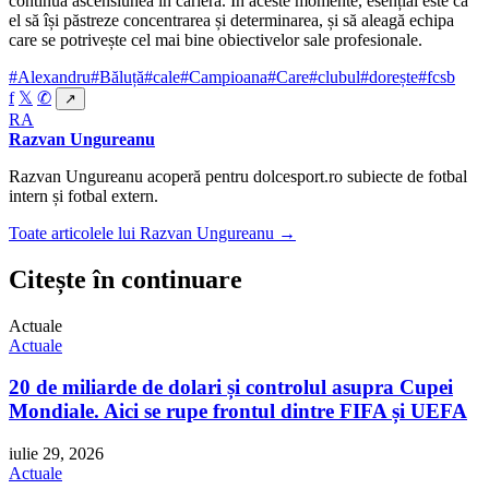
continua ascensiunea în carieră. În aceste momente, esențial este ca
el să își păstreze concentrarea și determinarea, și să aleagă echipa
care se potrivește cel mai bine obiectivelor sale profesionale.
#Alexandru
#Băluță
#cale
#Campioana
#Care
#clubul
#dorește
#fcsb
f
𝕏
✆
↗
RA
Razvan Ungureanu
Razvan Ungureanu acoperă pentru dolcesport.ro subiecte de fotbal
intern și fotbal extern.
Toate articolele lui Razvan Ungureanu →
Citește în continuare
Actuale
Actuale
20 de miliarde de dolari și controlul asupra Cupei
Mondiale. Aici se rupe frontul dintre FIFA și UEFA
iulie 29, 2026
Actuale