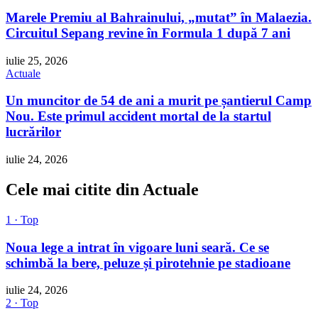
Marele Premiu al Bahrainului, „mutat” în Malaezia.
Circuitul Sepang revine în Formula 1 după 7 ani
iulie 25, 2026
Actuale
Un muncitor de 54 de ani a murit pe șantierul Camp
Nou. Este primul accident mortal de la startul
lucrărilor
iulie 24, 2026
Cele mai citite din Actuale
1 · Top
Noua lege a intrat în vigoare luni seară. Ce se
schimbă la bere, peluze și pirotehnie pe stadioane
iulie 24, 2026
2 · Top