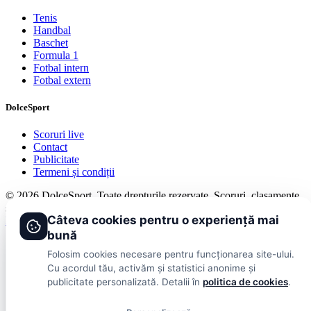
Tenis
Handbal
Baschet
Formula 1
Fotbal intern
Fotbal extern
DolceSport
Scoruri live
Contact
Publicitate
Termeni și condiții
© 2026 DolceSport. Toate drepturile rezervate.
Scoruri, clasamente
și analize din toate competițiile
Câteva cookies pentru o experiență mai
Fotbal intern
Fotbal extern
Scoruri live
bună
Folosim cookies necesare pentru funcționarea site-ului.
Cu acordul tău, activăm și statistici anonime și
publicitate personalizată. Detalii în
politica de cookies
.