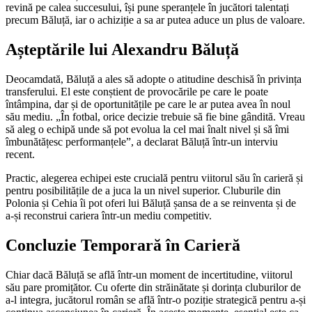
revină pe calea succesului, își pune speranțele în jucători talentați
precum Băluță, iar o achiziție a sa ar putea aduce un plus de valoare.
Așteptările lui Alexandru Băluță
Deocamdată, Băluță a ales să adopte o atitudine deschisă în privința
transferului. El este conștient de provocările pe care le poate
întâmpina, dar și de oportunitățile pe care le ar putea avea în noul
său mediu. „În fotbal, orice decizie trebuie să fie bine gândită. Vreau
să aleg o echipă unde să pot evolua la cel mai înalt nivel și să îmi
îmbunătățesc performanțele”, a declarat Băluță într-un interviu
recent.
Practic, alegerea echipei este crucială pentru viitorul său în carieră și
pentru posibilitățile de a juca la un nivel superior. Cluburile din
Polonia și Cehia îi pot oferi lui Băluță șansa de a se reinventa și de
a-și reconstrui cariera într-un mediu competitiv.
Concluzie Temporară în Carieră
Chiar dacă Băluță se află într-un moment de incertitudine, viitorul
său pare promițător. Cu oferte din străinătate și dorința cluburilor de
a-l integra, jucătorul român se află într-o poziție strategică pentru a-și