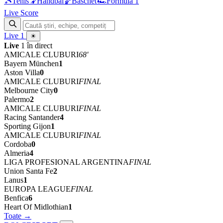
🎾
Tenis
🤾
Handbal
🏀
Baschet
🏎
Formula 1
Live Score
Live
1
☀
Live
1 în direct
AMICALE CLUBURI
68'
Bayern München
1
Aston Villa
0
AMICALE CLUBURI
FINAL
Melbourne City
0
Palermo
2
AMICALE CLUBURI
FINAL
Racing Santander
4
Sporting Gijon
1
AMICALE CLUBURI
FINAL
Cordoba
0
Almeria
4
LIGA PROFESIONAL ARGENTINA
FINAL
Union Santa Fe
2
Lanus
1
EUROPA LEAGUE
FINAL
Benfica
6
Heart Of Midlothian
1
Toate →