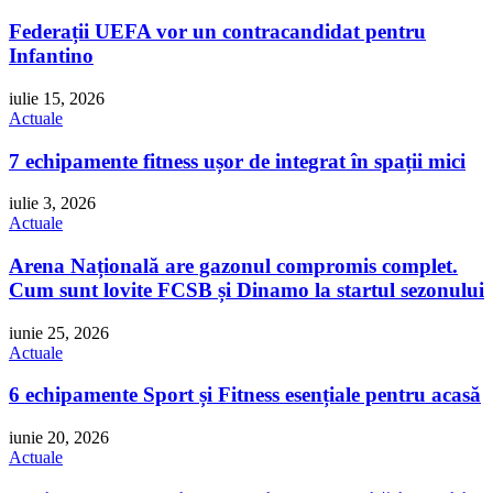
Federații UEFA vor un contracandidat pentru
Infantino
iulie 15, 2026
Actuale
7 echipamente fitness ușor de integrat în spații mici
iulie 3, 2026
Actuale
Arena Națională are gazonul compromis complet.
Cum sunt lovite FCSB și Dinamo la startul sezonului
iunie 25, 2026
Actuale
6 echipamente Sport și Fitness esențiale pentru acasă
iunie 20, 2026
Actuale