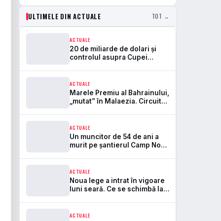
ULTIMELE DIN ACTUALE
TOT →
ACTUALE
20 de miliarde de dolari și
controlul asupra Cupei
Mondiale. Aici se rupe
frontul dintre FIFA și UEFA
ACTUALE
Marele Premiu al Bahrainului,
„mutat” în Malaezia. Circuitul
Sepang revine în Formula 1
după 7 ani
ACTUALE
Un muncitor de 54 de ani a
murit pe șantierul Camp Nou.
Este primul accident mortal
de la startul lucrărilor
ACTUALE
Noua lege a intrat în vigoare
luni seară. Ce se schimbă la
bere, peluze și pirotehnie pe
stadioane
ACTUALE