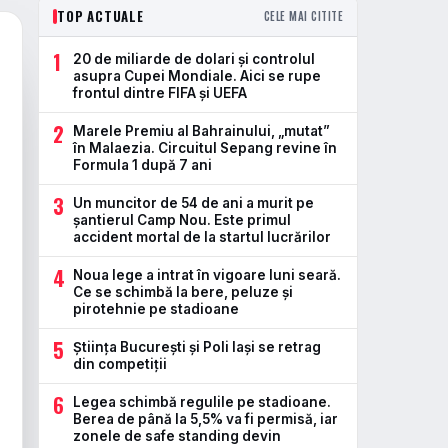
TOP ACTUALE
CELE MAI CITITE
1
20 de miliarde de dolari și controlul
asupra Cupei Mondiale. Aici se rupe
frontul dintre FIFA și UEFA
2
Marele Premiu al Bahrainului, „mutat”
în Malaezia. Circuitul Sepang revine în
Formula 1 după 7 ani
3
Un muncitor de 54 de ani a murit pe
șantierul Camp Nou. Este primul
accident mortal de la startul lucrărilor
4
Noua lege a intrat în vigoare luni seară.
Ce se schimbă la bere, peluze și
pirotehnie pe stadioane
5
Știința București și Poli Iași se retrag
din competiții
6
Legea schimbă regulile pe stadioane.
Berea de până la 5,5% va fi permisă, iar
zonele de safe standing devin