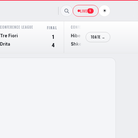
☀
LIVE
1
CONFERENCE LEAGUE
CONFERENCE LEAGUE
FINAL
FINAL
Tre Fiori
Hibernian
1
2
TOATE →
Drita
Shkendija
4
1