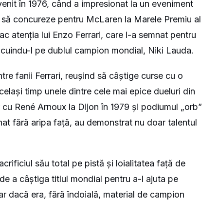
venit în 1976, când a impresionat la un eveniment
tat să concureze pentru McLaren la Marele Premiu al
trac atenția lui Enzo Ferrari, care l-a semnat pentru
locuindu-l pe dublul campion mondial, Niki Lauda.
ntre fanii Ferrari, reușind să câștige curse cu o
celași timp unele dintre cele mai epice dueluri din
r cu René Arnoux la Dijon în 1979 și podiumul „orb”
nat fără aripa față, au demonstrat nu doar talentul
rificiul său total pe pistă și loialitatea față de
de a câștiga titlul mondial pentru a-l ajuta pe
ar dacă era, fără îndoială, material de campion