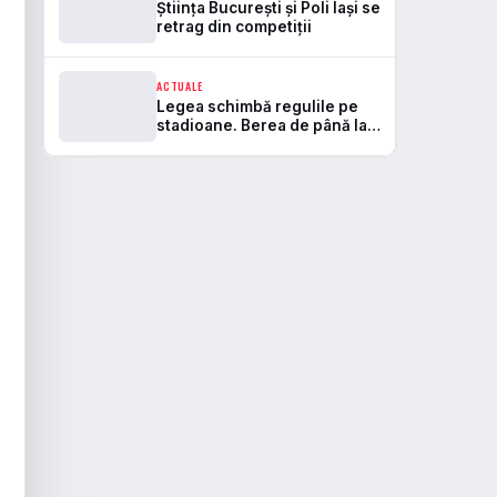
Știința București și Poli Iași se
retrag din competiții
ACTUALE
Legea schimbă regulile pe
stadioane. Berea de până la
5,5% va fi permisă, iar zonele
de safe standing devin