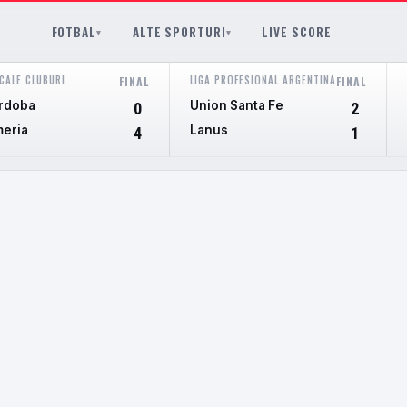
FOTBAL
ALTE SPORTURI
LIVE SCORE
▾
▾
CALE CLUBURI
LIGA PROFESIONAL ARGENTINA
FINAL
FINAL
rdoba
Union Santa Fe
0
2
meria
Lanus
4
1