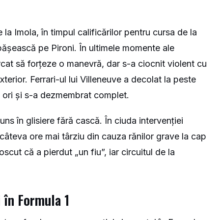
a Imola, în timpul calificărilor pentru cursa de la
epășească pe Pironi. În ultimele momente ale
ercat să forțeze o manevră, dar s-a ciocnit violent cu
rior. Ferrari-ul lui Villeneuve a decolat la peste
e ori și s-a dezmembrat complet.
uns în glisiere fără cască. În ciuda intervenției
 câteva ore mai târziu din cauza rănilor grave la cap
scut că a pierdut „un fiu”, iar circuitul de la
 în Formula 1