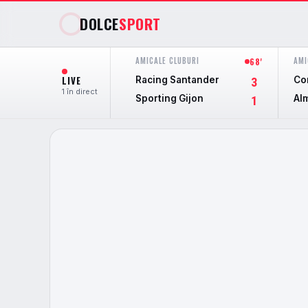
DOLCE
SPORT
AMICALE CLUBURI
AMI
68'
LIVE
Racing Santander
Co
3
1 în direct
Sporting Gijon
Al
1