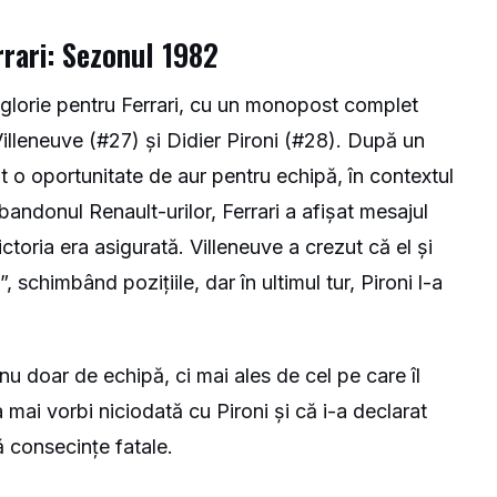
rari: Sezonul 1982
lorie pentru Ferrari, cu un monopost complet
: Villeneuve (#27) și Didier Pironi (#28). După un
nit o oportunitate de aur pentru echipă, în contextul
bandonul Renault-urilor, Ferrari a afișat mesajul
oria era asigurată. Villeneuve a crezut că el și
 schimbând pozițiile, dar în ultimul tur, Pironi l-a
 nu doar de echipă, ci mai ales de cel pe care îl
 mai vorbi niciodată cu Pironi și că i-a declarat
ă consecințe fatale.