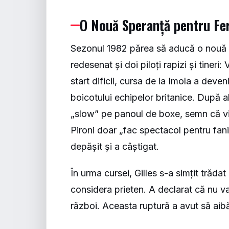
O Nouă Speranță pentru Fer
Sezonul 1982 părea să aducă o nouă g
redesenat și doi piloți rapizi și tineri
start dificil, cursa de la Imola a deve
boicotului echipelor britanice. După a
„slow” pe panoul de boxe, semn că vict
Pironi doar „fac spectacol pentru fani”,
depășit și a câștigat.
În urma cursei, Gilles s-a simțit trădat
considera prieten. A declarat că nu va
război. Aceasta ruptură a avut să aib