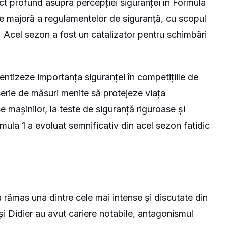
ct profund asupra percepției siguranței în Formula
ire majoră a regulamentelor de siguranță, cu scopul
. Acel sezon a fost un catalizator pentru schimbări
ientizeze importanța siguranței în competițiile de
serie de măsuri menite să protejeze viața
se mașinilor, la teste de siguranță riguroase și
rmula 1 a evoluat semnificativ din acel sezon fatidic
 a rămas una dintre cele mai intense și discutate din
t și Didier au avut cariere notabile, antagonismul