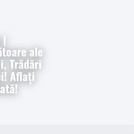
 |
ătoare ale
i, Trădări
i! Aflați
ată!