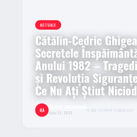
ACTUALE
Cătălin-Cedric Ghigea
Secretele Înspăimânt
Anului 1982 – Tragedi
și Revoluția Siguranțe
Ce Nu Ați Știut Niciod
RAZVAN UNGUREANU
RA
6 MIN CITIRE
0 COMENTARII
iunie 12, 2025