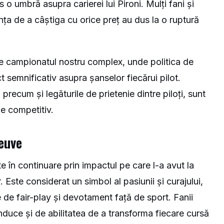
 o umbră asupra carierei lui Pironi. Mulți fani și
ința de a câștiga cu orice preț au dus la o ruptură
 de campionatul nostru complex, unde politica de
t semnificativ asupra șanselor fiecărui pilot.
 precum și legăturile de prietenie dintre piloți, sunt
de competitiv.
neuve
te în continuare prin impactul pe care l-a avut la
. Este considerat un simbol al pasiunii și curajului,
e de fair-play și devotament față de sport. Fanii
onduce și de abilitatea de a transforma fiecare cursă