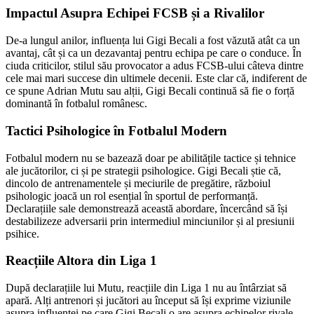
Impactul Asupra Echipei FCSB și a Rivalilor
De-a lungul anilor, influența lui Gigi Becali a fost văzută atât ca un
avantaj, cât și ca un dezavantaj pentru echipa pe care o conduce. În
ciuda criticilor, stilul său provocator a adus FCSB-ului câteva dintre
cele mai mari succese din ultimele decenii. Este clar că, indiferent de
ce spune Adrian Mutu sau alții, Gigi Becali continuă să fie o forță
dominantă în fotbalul românesc.
Tactici Psihologice în Fotbalul Modern
Fotbalul modern nu se bazează doar pe abilitățile tactice și tehnice
ale jucătorilor, ci și pe strategii psihologice. Gigi Becali știe că,
dincolo de antrenamentele și meciurile de pregătire, războiul
psihologic joacă un rol esențial în sportul de performanță.
Declarațiile sale demonstrează această abordare, încercând să își
destabilizeze adversarii prin intermediul minciunilor și al presiunii
psihice.
Reacțiile Altora din Liga 1
După declarațiile lui Mutu, reacțiile din Liga 1 nu au întârziat să
apară. Alți antrenori și jucători au început să își exprime viziunile
asupra influenței pe care Gigi Becali o are asupra echipelor rivale.