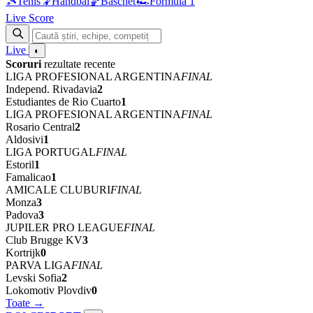
🎾
Tenis
🤾
Handbal
🏀
Baschet
🏎
Formula 1
Live Score
Live
◐
Scoruri
rezultate recente
LIGA PROFESIONAL ARGENTINA
FINAL
Independ. Rivadavia
2
Estudiantes de Rio Cuarto
1
LIGA PROFESIONAL ARGENTINA
FINAL
Rosario Central
2
Aldosivi
1
LIGA PORTUGAL
FINAL
Estoril
1
Famalicao
1
AMICALE CLUBURI
FINAL
Monza
3
Padova
3
JUPILER PRO LEAGUE
FINAL
Club Brugge KV
3
Kortrijk
0
PARVA LIGA
FINAL
Levski Sofia
2
Lokomotiv Plovdiv
0
Toate →