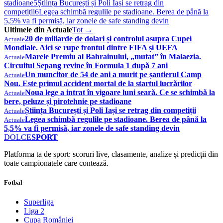
stadioane
5
Știința București și Poli Iași se retrag din
competiții
6
Legea schimbă regulile pe stadioane. Berea de până la
5,5% va fi permisă, iar zonele de safe standing devin
Ultimele din Actuale
Tot →
20 de miliarde de dolari și controlul asupra Cupei
Actuale
Mondiale. Aici se rupe frontul dintre FIFA și UEFA
Marele Premiu al Bahrainului, „mutat” în Malaezia.
Actuale
Circuitul Sepang revine în Formula 1 după 7 ani
Un muncitor de 54 de ani a murit pe șantierul Camp
Actuale
Nou. Este primul accident mortal de la startul lucrărilor
Noua lege a intrat în vigoare luni seară. Ce se schimbă la
Actuale
bere, peluze și pirotehnie pe stadioane
Știința București și Poli Iași se retrag din competiții
Actuale
Legea schimbă regulile pe stadioane. Berea de până la
Actuale
5,5% va fi permisă, iar zonele de safe standing devin
DOLCE
SPORT
Platforma ta de sport: scoruri live, clasamente, analize și predicții din
toate campionatele care contează.
Fotbal
Superliga
Liga 2
Cupa României