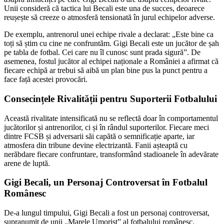
Unii consideră că tactica lui Becali este una de succes, deoarece
reușește să creeze o atmosferă tensionată în jurul echipelor adverse.
De exemplu, antrenorul unei echipe rivale a declarat: „Este bine ca
toți să știm cu cine ne confruntăm. Gigi Becali este un jucător de șah
pe tabla de fotbal. Cei care nu îl cunosc sunt prada sigură”. De
asemenea, fostul jucător al echipei naționale a României a afirmat că
fiecare echipă ar trebui să aibă un plan bine pus la punct pentru a
face față acestei provocări.
Consecințele Rivalității pentru Suporterii Fotbalului
Această rivalitate intensificată nu se reflectă doar în comportamentul
jucătorilor și antrenorilor, ci și în rândul suporterilor. Fiecare meci
dintre FCSB și adversarii săi capătă o semnificație aparte, iar
atmosfera din tribune devine electrizantă. Fanii așteaptă cu
nerăbdare fiecare confruntare, transformând stadioanele în adevărate
arene de luptă.
Gigi Becali, un Personaj Controversat în Fotbalul
Românesc
De-a lungul timpului, Gigi Becali a fost un personaj controversat,
supranumit de unii „Marele Umorist” al fotbalului românesc.