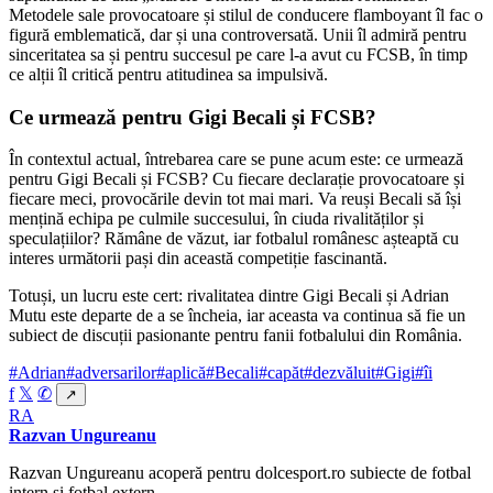
Metodele sale provocatoare și stilul de conducere flamboyant îl fac o
figură emblematică, dar și una controversată. Unii îl admiră pentru
sinceritatea sa și pentru succesul pe care l-a avut cu FCSB, în timp
ce alții îl critică pentru atitudinea sa impulsivă.
Ce urmează pentru Gigi Becali și FCSB?
În contextul actual, întrebarea care se pune acum este: ce urmează
pentru Gigi Becali și FCSB? Cu fiecare declarație provocatoare și
fiecare meci, provocările devin tot mai mari. Va reuși Becali să își
mențină echipa pe culmile succesului, în ciuda rivalităților și
speculațiilor? Rămâne de văzut, iar fotbalul românesc așteaptă cu
interes următorii pași din această competiție fascinantă.
Totuși, un lucru este cert: rivalitatea dintre Gigi Becali și Adrian
Mutu este departe de a se încheia, iar aceasta va continua să fie un
subiect de discuții pasionante pentru fanii fotbalului din România.
#Adrian
#adversarilor
#aplică
#Becali
#capăt
#dezvăluit
#Gigi
#îi
f
𝕏
✆
↗
RA
Razvan Ungureanu
Razvan Ungureanu acoperă pentru dolcesport.ro subiecte de fotbal
intern și fotbal extern.