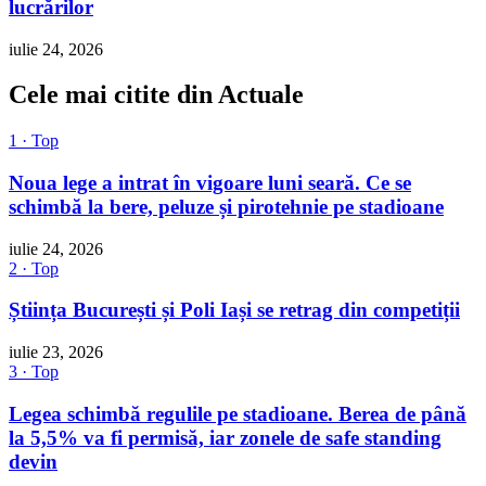
lucrărilor
iulie 24, 2026
Cele mai citite din Actuale
1 · Top
Noua lege a intrat în vigoare luni seară. Ce se
schimbă la bere, peluze și pirotehnie pe stadioane
iulie 24, 2026
2 · Top
Știința București și Poli Iași se retrag din competiții
iulie 23, 2026
3 · Top
Legea schimbă regulile pe stadioane. Berea de până
la 5,5% va fi permisă, iar zonele de safe standing
devin