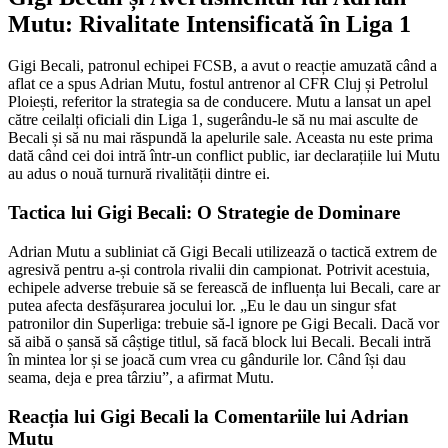
Mutu: Rivalitate Intensificată în Liga 1
Gigi Becali, patronul echipei FCSB, a avut o reacție amuzată când a
aflat ce a spus Adrian Mutu, fostul antrenor al CFR Cluj și Petrolul
Ploiești, referitor la strategia sa de conducere. Mutu a lansat un apel
către ceilalți oficiali din Liga 1, sugerându-le să nu mai asculte de
Becali și să nu mai răspundă la apelurile sale. Aceasta nu este prima
dată când cei doi intră într-un conflict public, iar declarațiile lui Mutu
au adus o nouă turnură rivalității dintre ei.
Tactica lui Gigi Becali: O Strategie de Dominare
Adrian Mutu a subliniat că Gigi Becali utilizează o tactică extrem de
agresivă pentru a-și controla rivalii din campionat. Potrivit acestuia,
echipele adverse trebuie să se ferească de influența lui Becali, care ar
putea afecta desfășurarea jocului lor. „Eu le dau un singur sfat
patronilor din Superliga: trebuie să-l ignore pe Gigi Becali. Dacă vor
să aibă o șansă să câștige titlul, să facă block lui Becali. Becali intră
în mintea lor și se joacă cum vrea cu gândurile lor. Când își dau
seama, deja e prea târziu”, a afirmat Mutu.
Reacția lui Gigi Becali la Comentariile lui Adrian
Mutu