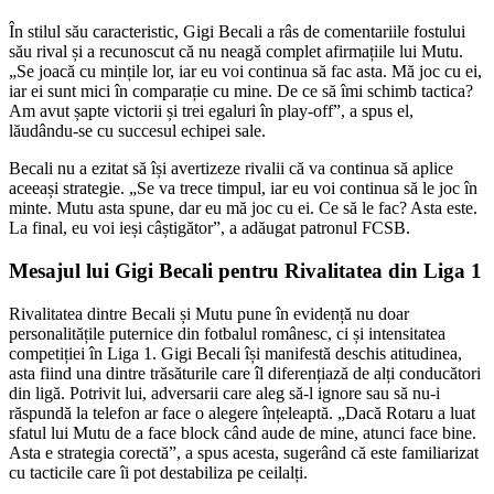
În stilul său caracteristic, Gigi Becali a râs de comentariile fostului
său rival și a recunoscut că nu neagă complet afirmațiile lui Mutu.
„Se joacă cu mințile lor, iar eu voi continua să fac asta. Mă joc cu ei,
iar ei sunt mici în comparație cu mine. De ce să îmi schimb tactica?
Am avut șapte victorii și trei egaluri în play-off”, a spus el,
lăudându-se cu succesul echipei sale.
Becali nu a ezitat să își avertizeze rivalii că va continua să aplice
aceeași strategie. „Se va trece timpul, iar eu voi continua să le joc în
minte. Mutu asta spune, dar eu mă joc cu ei. Ce să le fac? Asta este.
La final, eu voi ieși câștigător”, a adăugat patronul FCSB.
Mesajul lui Gigi Becali pentru Rivalitatea din Liga 1
Rivalitatea dintre Becali și Mutu pune în evidență nu doar
personalitățile puternice din fotbalul românesc, ci și intensitatea
competiției în Liga 1. Gigi Becali își manifestă deschis atitudinea,
asta fiind una dintre trăsăturile care îl diferențiază de alți conducători
din ligă. Potrivit lui, adversarii care aleg să-l ignore sau să nu-i
răspundă la telefon ar face o alegere înțeleaptă. „Dacă Rotaru a luat
sfatul lui Mutu de a face block când aude de mine, atunci face bine.
Asta e strategia corectă”, a spus acesta, sugerând că este familiarizat
cu tacticile care îi pot destabiliza pe ceilalți.