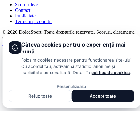
Scoruri live
Contact
Publicitate
Termeni și condiții
© 2026 DolceSport. Toate drepturile rezervate.
Scoruri, clasamente
și analize din toate competițiile
Fotbal intern
Fotbal extern
Scoruri live
Câteva cookies pentru o experiență mai
bună
Folosim cookies necesare pentru funcționarea site-ului.
Cu acordul tău, activăm și statistici anonime și
publicitate personalizată. Detalii în
politica de cookies
.
Personalizează
Refuz toate
Accept toate