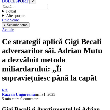
DOLCE
SPORT
✕
Fotbal
Alte sporturi
Live Score
◐ Schimbă tema
Actuale
Ce strategii aplică Gigi Becali
adversarilor săi. Adrian Mutu
a dezvăluit metoda
miliardarului: „Îi
supraviețuiesc până la capăt
RA
Razvan Ungureanu
mai 31, 2025
5 min citire
0 comentarii
Gigi Becali și Avertismentul lui Adrian