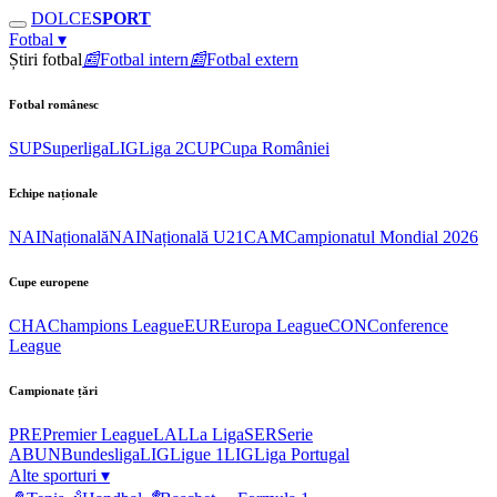
DOLCE
SPORT
Fotbal
▾
Știri fotbal
📰
Fotbal intern
📰
Fotbal extern
Fotbal românesc
SUP
Superliga
LIG
Liga 2
CUP
Cupa României
Echipe naționale
NAI
Națională
NAI
Națională U21
CAM
Campionatul Mondial 2026
Cupe europene
CHA
Champions League
EUR
Europa League
CON
Conference
League
Campionate țări
PRE
Premier League
LAL
La Liga
SER
Serie
A
BUN
Bundesliga
LIG
Ligue 1
LIG
Liga Portugal
Alte sporturi
▾