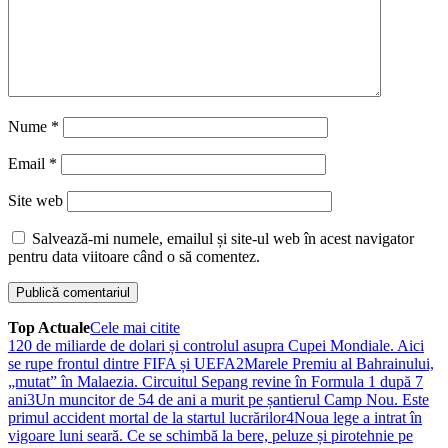
Nume
*
Email
*
Site web
Salvează-mi numele, emailul și site-ul web în acest navigator
pentru data viitoare când o să comentez.
Top Actuale
Cele mai citite
1
20 de miliarde de dolari și controlul asupra Cupei Mondiale. Aici
se rupe frontul dintre FIFA și UEFA
2
Marele Premiu al Bahrainului,
„mutat” în Malaezia. Circuitul Sepang revine în Formula 1 după 7
ani
3
Un muncitor de 54 de ani a murit pe șantierul Camp Nou. Este
primul accident mortal de la startul lucrărilor
4
Noua lege a intrat în
vigoare luni seară. Ce se schimbă la bere, peluze și pirotehnie pe