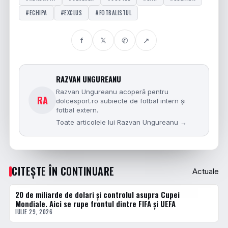
#ECHIPA
#EXCLUS
#FOTBALISTUL
f
𝕏
✆
↗
RAZVAN UNGUREANU
Razvan Ungureanu acoperă pentru
RA
dolcesport.ro subiecte de fotbal intern și
fotbal extern.
Toate articolele lui Razvan Ungureanu →
CITEȘTE ÎN CONTINUARE
Actuale
20 de miliarde de dolari și controlul asupra Cupei
ACTUALE
Mondiale. Aici se rupe frontul dintre FIFA și UEFA
IULIE 29, 2026