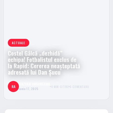
ACTUALE
Costel Gâlcă „dezhidă”
echipa! Fotbalistul exclus de
la Rapid: Cererea neașteptată
adresată lui Dan Șucu
RAZVAN UNGUREANU
RA
4 MIN CITIRE
0 COMENTARII
iunie 17, 2025