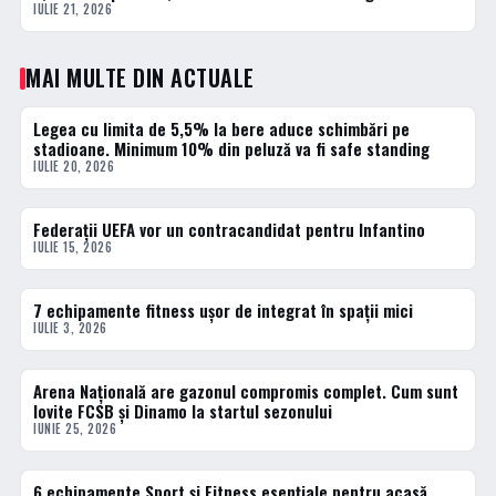
IULIE 21, 2026
MAI MULTE DIN ACTUALE
Legea cu limita de 5,5% la bere aduce schimbări pe
ACTUALE
stadioane. Minimum 10% din peluză va fi safe standing
IULIE 20, 2026
Federații UEFA vor un contracandidat pentru Infantino
ACTUALE
IULIE 15, 2026
7 echipamente fitness ușor de integrat în spații mici
ACTUALE
IULIE 3, 2026
Arena Națională are gazonul compromis complet. Cum sunt
ACTUALE
lovite FCSB și Dinamo la startul sezonului
IUNIE 25, 2026
6 echipamente Sport și Fitness esențiale pentru acasă
ACTUALE