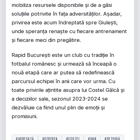
mobiliza resursele disponibile și de a găsi
soluțiile potrivite în fața adversităților. Așadar,
privirea este acum îndreptată spre Giulești,
unde speranța renaște cu fiecare antrenament
și fiecare meci din pregătire.
Rapid București este un club cu tradiție în
fotbalul românesc și urmează să înceapă o
nouă etapă care ar putea să redefinească
parcursul echipei în anii care vor urma. Cu
toate privirile ațintite asupra lui Costel Gălcă și
a deciziilor sale, sezonul 2023-2024 se
dezvăluie ca fiind unul plin de emoții și
promisiuni.
#ADRESATĂ
#CEREREA
#COSTEL
#DAN
#DEZHIDĂ