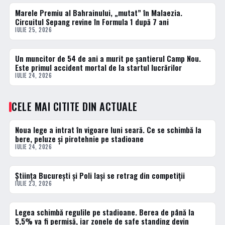
Marele Premiu al Bahrainului, „mutat” în Malaezia.
ACTUALE
Circuitul Sepang revine în Formula 1 după 7 ani
IULIE 25, 2026
Un muncitor de 54 de ani a murit pe șantierul Camp Nou.
ACTUALE
Este primul accident mortal de la startul lucrărilor
IULIE 24, 2026
CELE MAI CITITE DIN ACTUALE
Noua lege a intrat în vigoare luni seară. Ce se schimbă la
1 · TOP
bere, peluze și pirotehnie pe stadioane
IULIE 24, 2026
Știința București și Poli Iași se retrag din competiții
2 · TOP
IULIE 23, 2026
Legea schimbă regulile pe stadioane. Berea de până la
3 · TOP
5,5% va fi permisă, iar zonele de safe standing devin