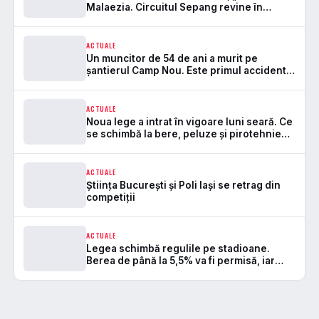
Malaezia. Circuitul Sepang revine în
Formula 1 după 7 ani
ACTUALE
Un muncitor de 54 de ani a murit pe
șantierul Camp Nou. Este primul accident
mortal de la startul lucrărilor
ACTUALE
Noua lege a intrat în vigoare luni seară. Ce
se schimbă la bere, peluze și pirotehnie
pe stadioane
ACTUALE
Știința București și Poli Iași se retrag din
competiții
ACTUALE
Legea schimbă regulile pe stadioane.
Berea de până la 5,5% va fi permisă, iar
zonele de safe standing devin