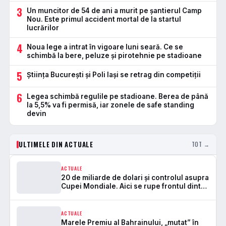
3
Un muncitor de 54 de ani a murit pe șantierul Camp
Nou. Este primul accident mortal de la startul
lucrărilor
4
Noua lege a intrat în vigoare luni seară. Ce se
schimbă la bere, peluze și pirotehnie pe stadioane
5
Știința București și Poli Iași se retrag din competiții
6
Legea schimbă regulile pe stadioane. Berea de până
la 5,5% va fi permisă, iar zonele de safe standing
devin
ULTIMELE DIN ACTUALE
TOT →
ACTUALE
20 de miliarde de dolari și controlul asupra
Cupei Mondiale. Aici se rupe frontul dintre
FIFA și UEFA
ACTUALE
Marele Premiu al Bahrainului, „mutat” în