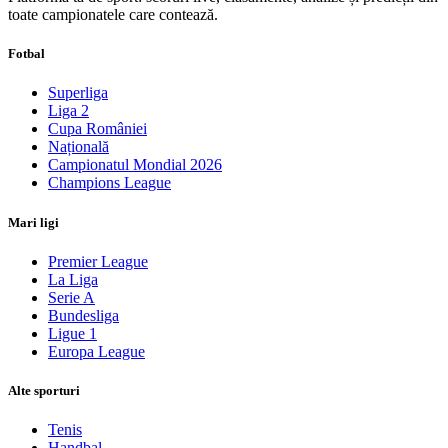
toate campionatele care contează.
Fotbal
Superliga
Liga 2
Cupa României
Națională
Campionatul Mondial 2026
Champions League
Mari ligi
Premier League
La Liga
Serie A
Bundesliga
Ligue 1
Europa League
Alte sporturi
Tenis
Handbal