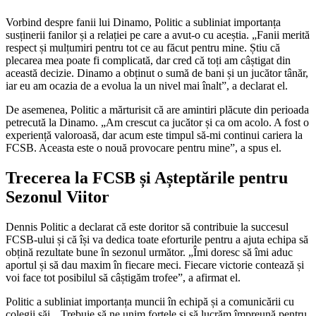
Vorbind despre fanii lui Dinamo, Politic a subliniat importanța
susținerii fanilor și a relației pe care a avut-o cu aceștia. „Fanii merită
respect și mulțumiri pentru tot ce au făcut pentru mine. Știu că
plecarea mea poate fi complicată, dar cred că toți am câștigat din
această decizie. Dinamo a obținut o sumă de bani și un jucător tânăr,
iar eu am ocazia de a evolua la un nivel mai înalt”, a declarat el.
De asemenea, Politic a mărturisit că are amintiri plăcute din perioada
petrecută la Dinamo. „Am crescut ca jucător și ca om acolo. A fost o
experiență valoroasă, dar acum este timpul să-mi continui cariera la
FCSB. Aceasta este o nouă provocare pentru mine”, a spus el.
Trecerea la FCSB și Așteptările pentru
Sezonul Viitor
Dennis Politic a declarat că este doritor să contribuie la succesul
FCSB-ului și că își va dedica toate eforturile pentru a ajuta echipa să
obțină rezultate bune în sezonul următor. „Îmi doresc să îmi aduc
aportul și să dau maxim în fiecare meci. Fiecare victorie contează și
voi face tot posibilul să câștigăm trofee”, a afirmat el.
Politic a subliniat importanța muncii în echipă și a comunicării cu
colegii săi. „Trebuie să ne unim forțele și să lucrăm împreună pentru