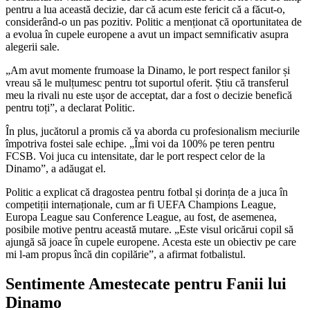
pentru a lua această decizie, dar că acum este fericit că a făcut-o,
considerând-o un pas pozitiv. Politic a menționat că oportunitatea de
a evolua în cupele europene a avut un impact semnificativ asupra
alegerii sale.
„Am avut momente frumoase la Dinamo, le port respect fanilor și
vreau să le mulțumesc pentru tot suportul oferit. Știu că transferul
meu la rivali nu este ușor de acceptat, dar a fost o decizie benefică
pentru toți”, a declarat Politic.
În plus, jucătorul a promis că va aborda cu profesionalism meciurile
împotriva fostei sale echipe. „Îmi voi da 100% pe teren pentru
FCSB. Voi juca cu intensitate, dar le port respect celor de la
Dinamo”, a adăugat el.
Politic a explicat că dragostea pentru fotbal și dorința de a juca în
competiții internaționale, cum ar fi UEFA Champions League,
Europa League sau Conference League, au fost, de asemenea,
posibile motive pentru această mutare. „Este visul oricărui copil să
ajungă să joace în cupele europene. Acesta este un obiectiv pe care
mi l-am propus încă din copilărie”, a afirmat fotbalistul.
Sentimente Amestecate pentru Fanii lui
Dinamo