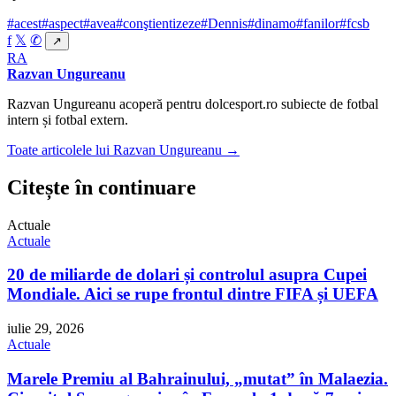
#acest
#aspect
#avea
#conştientizeze
#Dennis
#dinamo
#fanilor
#fcsb
f
𝕏
✆
↗
RA
Razvan Ungureanu
Razvan Ungureanu acoperă pentru dolcesport.ro subiecte de fotbal
intern și fotbal extern.
Toate articolele lui Razvan Ungureanu →
Citește în continuare
Actuale
Actuale
20 de miliarde de dolari și controlul asupra Cupei
Mondiale. Aici se rupe frontul dintre FIFA și UEFA
iulie 29, 2026
Actuale
Marele Premiu al Bahrainului, „mutat” în Malaezia.