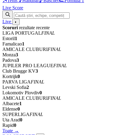
🎾
Tenis
🤾
Handbal
🏀
Baschet
🏎
Formula 1
Live Score
Live
◐
Scoruri
rezultate recente
LIGA PORTUGAL
FINAL
Estoril
1
Famalicao
1
AMICALE CLUBURI
FINAL
Monza
3
Padova
3
JUPILER PRO LEAGUE
FINAL
Club Brugge KV
3
Kortrijk
0
PARVA LIGA
FINAL
Levski Sofia
2
Lokomotiv Plovdiv
0
AMICALE CLUBURI
FINAL
Albacete
1
Eldense
0
SUPERLIGA
FINAL
Uta Arad
0
Rapid
0
Toate →