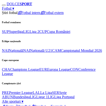
DOLCE
SPORT
Fotbal
▾
Știri fotbal
📰
Fotbal intern
📰
Fotbal extern
Fotbal românesc
SUP
Superliga
LIG
Liga 2
CUP
Cupa României
Echipe naționale
NAI
Națională
NAI
Națională U21
CAM
Campionatul Mondial 2026
Cupe europene
CHA
Champions League
EUR
Europa League
CON
Conference
League
Campionate țări
PRE
Premier League
LAL
La Liga
SER
Serie
A
BUN
Bundesliga
LIG
Ligue 1
LIG
Liga Portugal
Alte sporturi
▾