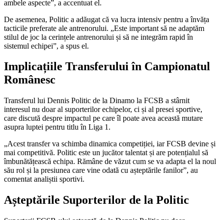
ambele aspecte”, a accentuat el.
De asemenea, Politic a adăugat că va lucra intensiv pentru a învăța
tacticile preferate ale antrenorului. „Este important să ne adaptăm
stilul de joc la cerințele antrenorului și să ne integrăm rapid în
sistemul echipei”, a spus el.
Implicațiile Transferului în Campionatul
Românesc
Transferul lui Dennis Politic de la Dinamo la FCSB a stârnit
interesul nu doar al suporterilor echipelor, ci și al presei sportive,
care discută despre impactul pe care îl poate avea această mutare
asupra luptei pentru titlu în Liga 1.
„Acest transfer va schimba dinamica competiției, iar FCSB devine și
mai competitivă. Politic este un jucător talentat și are potențialul să
îmbunătățească echipa. Rămâne de văzut cum se va adapta el la noul
său rol și la presiunea care vine odată cu așteptările fanilor”, au
comentat analiștii sportivi.
Așteptările Suporterilor de la Politic