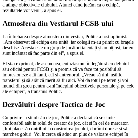
a atinge obiectivele clubului. Atunci când jucăm ca o echipă,
rezultatele vor veni”, a spus el.
Atmosfera din Vestiarul FCSB-ului
La întrebarea despre atmosfera din vestiar, Politic a fost optimist.
„Am observat că echipa este unită, iar colegii m-au primit cu brațele
deschise. Acesta este un grup de jucători talentați și ambițioși, iar eu
sunt încântat să fac parte din el”, a spus el.
El și-a exprimat, de asemenea, entuziasmul în legătură cu debutul
său oficial pentru FCSB și a promis că va face tot posibilul să
impresioneze atât fanii, cât și antrenorul. „Vreau să îmi justific
transferul și să arăt că merit să fiu aici. Voi da totul pe teren și voi
munci din greu pentru a-mi îndeplini obiectivele personale și pe cele
ale echipei”, a transmis Politic.
Dezvăluiri despre Tactica de Joc
Cu privire la stilul său de joc, Politic a declarat că se simte
confortabil atât în rolul de creator de joc, cât și în cel de marcator.
„Îmi place să contribui la construirea jocului, dar îmi doresc și să
marchez goluri. Voi încerca să aduc un plus de valoare echipei în