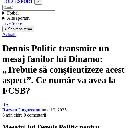
DOLCE
SPORT
✕
Fotbal
Alte sporturi
Live Score
◐ Schimbă tema
Actuale
Dennis Politic transmite un
mesaj fanilor lui Dinamo:
„Trebuie să conştientizeze acest
aspect”. Ce număr va avea la
FCSB?
RA
Razvan Ungureanu
iunie 19, 2025
6 min citire
0 comentarii
Mesajul lui Dennis Politic pentru