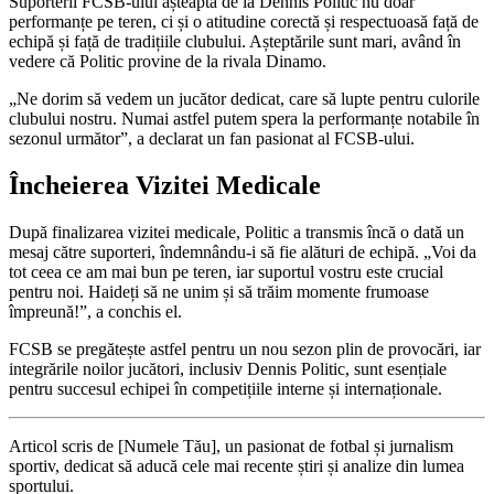
Suporterii FCSB-ului așteaptă de la Dennis Politic nu doar
performanțe pe teren, ci și o atitudine corectă și respectuoasă față de
echipă și față de tradițiile clubului. Așteptările sunt mari, având în
vedere că Politic provine de la rivala Dinamo.
„Ne dorim să vedem un jucător dedicat, care să lupte pentru culorile
clubului nostru. Numai astfel putem spera la performanțe notabile în
sezonul următor”, a declarat un fan pasionat al FCSB-ului.
Încheierea Vizitei Medicale
După finalizarea vizitei medicale, Politic a transmis încă o dată un
mesaj către suporteri, îndemnându-i să fie alături de echipă. „Voi da
tot ceea ce am mai bun pe teren, iar suportul vostru este crucial
pentru noi. Haideți să ne unim și să trăim momente frumoase
împreună!”, a conchis el.
FCSB se pregătește astfel pentru un nou sezon plin de provocări, iar
integrările noilor jucători, inclusiv Dennis Politic, sunt esențiale
pentru succesul echipei în competițiile interne și internaționale.
Articol scris de [Numele Tău], un pasionat de fotbal și jurnalism
sportiv, dedicat să aducă cele mai recente știri și analize din lumea
sportului.