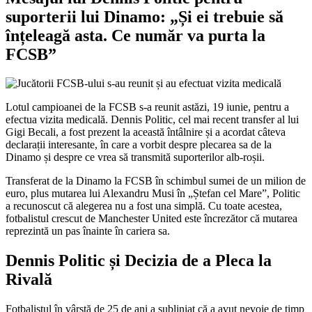
suporterii lui Dinamo: „Și ei trebuie să
înțeleagă asta. Ce număr va purta la
FCSB”
Lotul campioanei de la FCSB s-a reunit astăzi, 19 iunie, pentru a
efectua vizita medicală. Dennis Politic, cel mai recent transfer al lui
Gigi Becali, a fost prezent la această întâlnire și a acordat câteva
declarații interesante, în care a vorbit despre plecarea sa de la
Dinamo și despre ce vrea să transmită suporterilor alb-roșii.
Transferat de la Dinamo la FCSB în schimbul sumei de un milion de
euro, plus mutarea lui Alexandru Musi în „Ștefan cel Mare”, Politic
a recunoscut că alegerea nu a fost una simplă. Cu toate acestea,
fotbalistul crescut de Manchester United este încrezător că mutarea
reprezintă un pas înainte în cariera sa.
Dennis Politic și Decizia de a Pleca la
Rivală
Fotbalistul în vârstă de 25 de ani a subliniat că a avut nevoie de timp