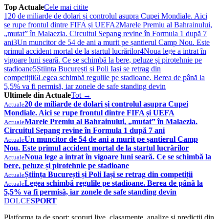
Top Actuale
Cele mai citite
1
20 de miliarde de dolari și controlul asupra Cupei Mondiale. Aici
se rupe frontul dintre FIFA și UEFA
2
Marele Premiu al Bahrainului,
„mutat” în Malaezia. Circuitul Sepang revine în Formula 1 după 7
ani
3
Un muncitor de 54 de ani a murit pe șantierul Camp Nou. Este
primul accident mortal de la startul lucrărilor
4
Noua lege a intrat în
vigoare luni seară. Ce se schimbă la bere, peluze și pirotehnie pe
stadioane
5
Știința București și Poli Iași se retrag din
competiții
6
Legea schimbă regulile pe stadioane. Berea de până la
5,5% va fi permisă, iar zonele de safe standing devin
Ultimele din Actuale
Tot →
20 de miliarde de dolari și controlul asupra Cupei
Actuale
Mondiale. Aici se rupe frontul dintre FIFA și UEFA
Marele Premiu al Bahrainului, „mutat” în Malaezia.
Actuale
Circuitul Sepang revine în Formula 1 după 7 ani
Un muncitor de 54 de ani a murit pe șantierul Camp
Actuale
Nou. Este primul accident mortal de la startul lucrărilor
Noua lege a intrat în vigoare luni seară. Ce se schimbă la
Actuale
bere, peluze și pirotehnie pe stadioane
Știința București și Poli Iași se retrag din competiții
Actuale
Legea schimbă regulile pe stadioane. Berea de până la
Actuale
5,5% va fi permisă, iar zonele de safe standing devin
DOLCE
SPORT
Platforma ta de sport: scoruri live, clasamente, analize și predicții din