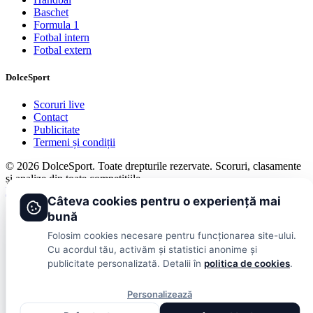
Baschet
Formula 1
Fotbal intern
Fotbal extern
DolceSport
Scoruri live
Contact
Publicitate
Termeni și condiții
© 2026 DolceSport. Toate drepturile rezervate.
Scoruri, clasamente
și analize din toate competițiile
Fotbal intern
Fotbal extern
Scoruri live
Câteva cookies pentru o experiență mai
bună
Folosim cookies necesare pentru funcționarea site-ului.
Cu acordul tău, activăm și statistici anonime și
publicitate personalizată. Detalii în
politica de cookies
.
Personalizează