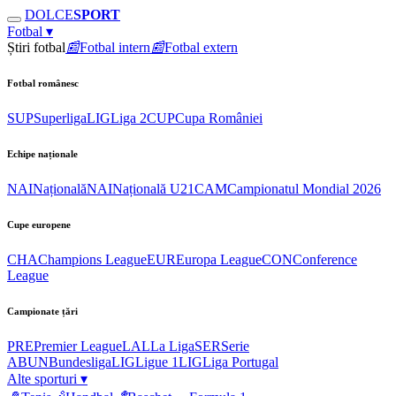
DOLCE
SPORT
Fotbal
▾
Știri fotbal
📰
Fotbal intern
📰
Fotbal extern
Fotbal românesc
SUP
Superliga
LIG
Liga 2
CUP
Cupa României
Echipe naționale
NAI
Națională
NAI
Națională U21
CAM
Campionatul Mondial 2026
Cupe europene
CHA
Champions League
EUR
Europa League
CON
Conference
League
Campionate țări
PRE
Premier League
LAL
La Liga
SER
Serie
A
BUN
Bundesliga
LIG
Ligue 1
LIG
Liga Portugal
Alte sporturi
▾