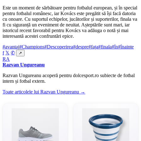
Este un moment de sărbătoare pentru fotbalul european, și în special
pentru fotbalul românesc, iar Kovács este pregătit să își facă datoria
cu onoare. Cu suportul echipelor, jucătorilor și suporterilor, finala va
fi cu siguranță un eveniment de neuitat. Așteptările sunt mari, iar
istoricul recent favorabil pentru Kovács va adăuga o notă și mai
interesantă acestei confruntări epice.
#avantaj
#Champions
#Descoperirea
#despre
#fața
#finala
#în
#înainte
f
𝕏
✆
↗
RA
Razvan Ungureanu
Razvan Ungureanu acoperă pentru dolcesport.ro subiecte de fotbal
intern și fotbal extern.
Toate articolele lui Razvan Ungureanu →