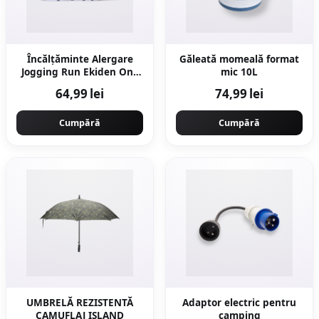
Încălțăminte Alergare
Găleată momeală format
Jogging Run Ekiden One
mic 10L
Gri Bărbați
64,99 lei
74,99 lei
Cumpără
Cumpără
UMBRELĂ REZISTENTĂ
Adaptor electric pentru
CAMUFLAJ ISLAND
camping