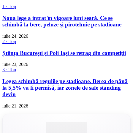
1 · Top
Noua lege a intrat în vigoare luni seară. Ce se
schimbă la bere, peluze și pirotehnie pe stadioane
iulie 24, 2026
2 · Top
Știința București și Poli Iași se retrag din competiții
iulie 23, 2026
3 · Top
Legea schimbă regulile pe stadioane. Berea de până
la 5,5% va fi permisă, iar zonele de safe standing
devin
iulie 21, 2026