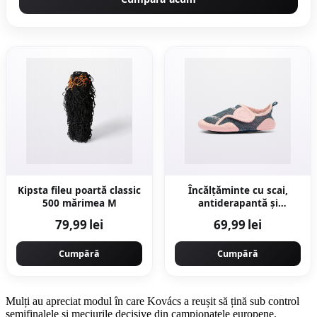
Kipsta fileu poartă classic
Încălțăminte cu scai,
500 mărimea M
antiderapantă și
respirabilă, roz albastru,
79,99 lei
69,99 lei
bebeluși
Cumpără
Cumpără
Mulți au apreciat modul în care Kovács a reușit să țină sub control
semifinalele și meciurile decisive din campionatele europene,