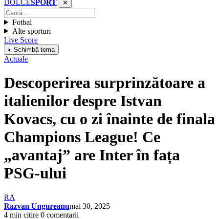
DOLCE
SPORT
✕
Fotbal
Alte sporturi
Live Score
◐ Schimbă tema
Actuale
Descoperirea surprinzătoare a
italienilor despre Istvan
Kovacs, cu o zi înainte de finala
Champions League! Ce
„avantaj” are Inter în fața
PSG-ului
RA
Razvan Ungureanu
mai 30, 2025
4 min citire
0 comentarii