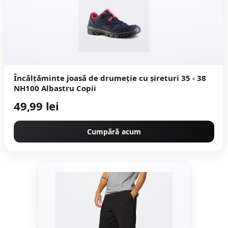
Încălțăminte joasă de drumeție cu șireturi 35 - 38
NH100 Albastru Copii
49,99 lei
Cumpără acum