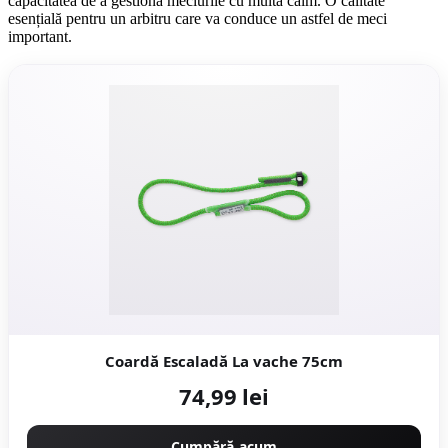
capacitatea de a gestiona meciurile cu multă calm. O calitate
esențială pentru un arbitru care va conduce un astfel de meci
important.
Coardă Escaladă La vache 75cm
74,99 lei
Cumpără acum