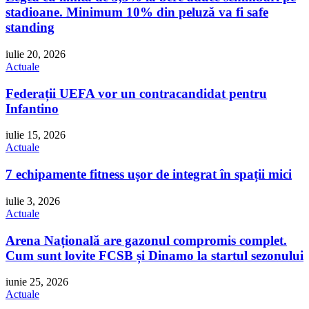
stadioane. Minimum 10% din peluză va fi safe
standing
iulie 20, 2026
Actuale
Federații UEFA vor un contracandidat pentru
Infantino
iulie 15, 2026
Actuale
7 echipamente fitness ușor de integrat în spații mici
iulie 3, 2026
Actuale
Arena Națională are gazonul compromis complet.
Cum sunt lovite FCSB și Dinamo la startul sezonului
iunie 25, 2026
Actuale