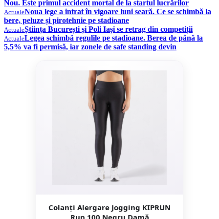
Nou. Este primul accident mortal de la startul lucrărilor
Noua lege a intrat în vigoare luni seară. Ce se schimbă la
Actuale
bere, peluze și pirotehnie pe stadioane
Știința București și Poli Iași se retrag din competiții
Actuale
Legea schimbă regulile pe stadioane. Berea de până la
Actuale
5,5% va fi permisă, iar zonele de safe standing devin
Colanți Alergare Jogging KIPRUN
Run 100 Negru Damă