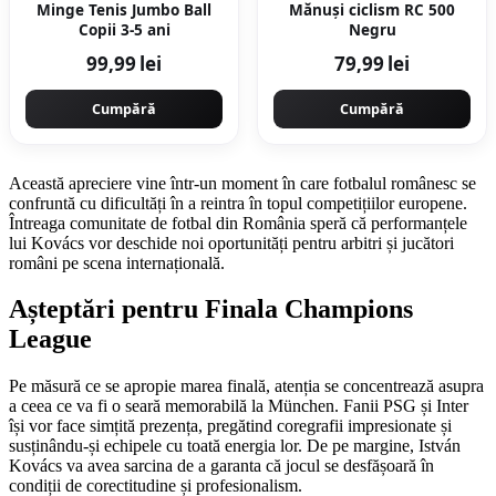
Minge Tenis Jumbo Ball
Mănuşi ciclism RC 500
Copii 3-5 ani
Negru
99,99 lei
79,99 lei
Cumpără
Cumpără
Această apreciere vine într-un moment în care fotbalul românesc se
confruntă cu dificultăți în a reintra în topul competițiilor europene.
Întreaga comunitate de fotbal din România speră că performanțele
lui Kovács vor deschide noi oportunități pentru arbitri și jucători
români pe scena internațională.
Așteptări pentru Finala Champions
League
Pe măsură ce se apropie marea finală, atenția se concentrează asupra
a ceea ce va fi o seară memorabilă la München. Fanii PSG și Inter
își vor face simțită prezența, pregătind coregrafii impresionate și
susținându-și echipele cu toată energia lor. De pe margine, István
Kovács va avea sarcina de a garanta că jocul se desfășoară în
condiții de corectitudine și profesionalism.