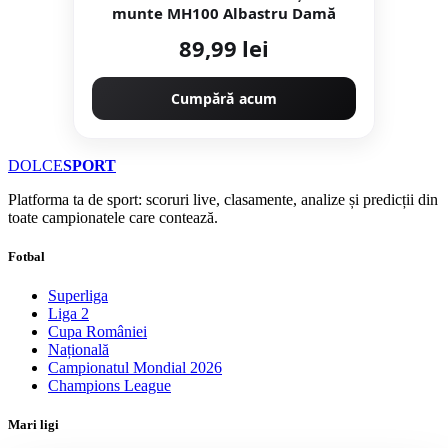
munte MH100 Albastru Damă
89,99 lei
Cumpără acum
DOLCE
SPORT
Platforma ta de sport: scoruri live, clasamente, analize și predicții din
toate campionatele care contează.
Fotbal
Superliga
Liga 2
Cupa României
Națională
Campionatul Mondial 2026
Champions League
Mari ligi