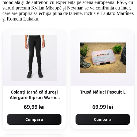
mondială și de antrenori cu experiență pe scena europeană. PSG, cu
staruri precum Kylian Mbappé și Neymar, se va confrunta cu Inter,
care are propria sa echipă plină de talente, inclusiv Lautaro Martínez
și Romelu Lukaku.
Colanți Iarnă călduroși
Trusă Năluci Pescuit L
Alergare Kiprun Warm+
Negru Copii
69,99 lei
69,99 lei
Cumpără
Cumpără