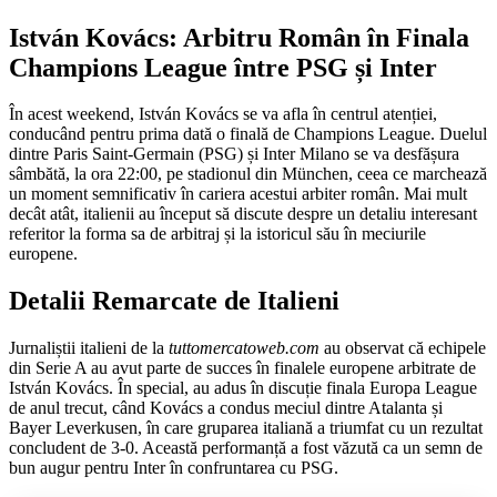
István Kovács: Arbitru Român în Finala
Champions League între PSG și Inter
În acest weekend, István Kovács se va afla în centrul atenției,
conducând pentru prima dată o finală de Champions League. Duelul
dintre Paris Saint-Germain (PSG) și Inter Milano se va desfășura
sâmbătă, la ora 22:00, pe stadionul din München, ceea ce marchează
un moment semnificativ în cariera acestui arbiter român. Mai mult
decât atât, italienii au început să discute despre un detaliu interesant
referitor la forma sa de arbitraj și la istoricul său în meciurile
europene.
Detalii Remarcate de Italieni
Jurnaliștii italieni de la
tuttomercatoweb.com
au observat că echipele
din Serie A au avut parte de succes în finalele europene arbitrate de
István Kovács. În special, au adus în discuție finala Europa League
de anul trecut, când Kovács a condus meciul dintre Atalanta și
Bayer Leverkusen, în care gruparea italiană a triumfat cu un rezultat
concludent de 3-0. Această performanță a fost văzută ca un semn de
bun augur pentru Inter în confruntarea cu PSG.