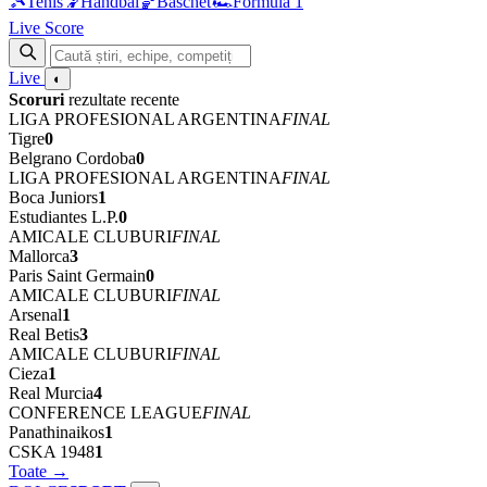
🎾
Tenis
🤾
Handbal
🏀
Baschet
🏎
Formula 1
Live Score
Live
◐
Scoruri
rezultate recente
LIGA PROFESIONAL ARGENTINA
FINAL
Tigre
0
Belgrano Cordoba
0
LIGA PROFESIONAL ARGENTINA
FINAL
Boca Juniors
1
Estudiantes L.P.
0
AMICALE CLUBURI
FINAL
Mallorca
3
Paris Saint Germain
0
AMICALE CLUBURI
FINAL
Arsenal
1
Real Betis
3
AMICALE CLUBURI
FINAL
Cieza
1
Real Murcia
4
CONFERENCE LEAGUE
FINAL
Panathinaikos
1
CSKA 1948
1
Toate →