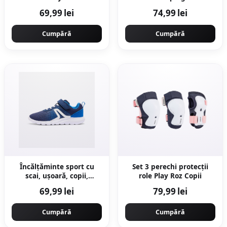
69,99 lei
74,99 lei
Cumpără
Cumpără
Încălțăminte sport cu
Set 3 perechi protecții
scai, ușoară, copii,
role Play Roz Copii
albastru și alb
69,99 lei
79,99 lei
Cumpără
Cumpără