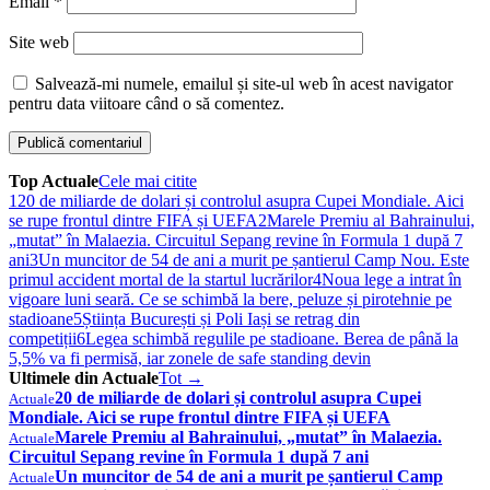
Email
*
Site web
Salvează-mi numele, emailul și site-ul web în acest navigator
pentru data viitoare când o să comentez.
Top Actuale
Cele mai citite
1
20 de miliarde de dolari și controlul asupra Cupei Mondiale. Aici
se rupe frontul dintre FIFA și UEFA
2
Marele Premiu al Bahrainului,
„mutat” în Malaezia. Circuitul Sepang revine în Formula 1 după 7
ani
3
Un muncitor de 54 de ani a murit pe șantierul Camp Nou. Este
primul accident mortal de la startul lucrărilor
4
Noua lege a intrat în
vigoare luni seară. Ce se schimbă la bere, peluze și pirotehnie pe
stadioane
5
Știința București și Poli Iași se retrag din
competiții
6
Legea schimbă regulile pe stadioane. Berea de până la
5,5% va fi permisă, iar zonele de safe standing devin
Ultimele din Actuale
Tot →
20 de miliarde de dolari și controlul asupra Cupei
Actuale
Mondiale. Aici se rupe frontul dintre FIFA și UEFA
Marele Premiu al Bahrainului, „mutat” în Malaezia.
Actuale
Circuitul Sepang revine în Formula 1 după 7 ani
Un muncitor de 54 de ani a murit pe șantierul Camp
Actuale