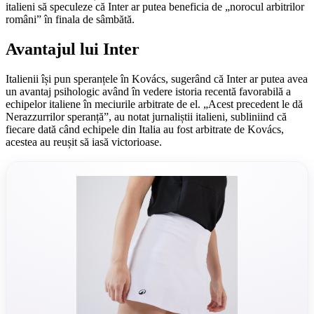
italieni să speculeze că Inter ar putea beneficia de „norocul arbitrilor
români” în finala de sâmbătă.
Avantajul lui Inter
Italienii își pun speranțele în Kovács, sugerând că Inter ar putea avea
un avantaj psihologic având în vedere istoria recentă favorabilă a
echipelor italiene în meciurile arbitrate de el. „Acest precedent le dă
Nerazzurrilor speranță”, au notat jurnaliștii italieni, subliniind că
fiecare dată când echipele din Italia au fost arbitrate de Kovács,
acestea au reușit să iasă victorioase.