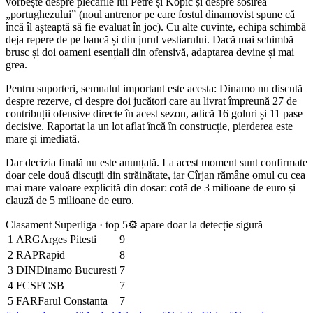
vorbește despre plecările lui Petre și Kopic și despre sosirea
„portughezului” (noul antrenor pe care fostul dinamovist spune că
încă îl așteaptă să fie evaluat în joc). Cu alte cuvinte, echipa schimbă
deja repere de pe bancă și din jurul vestiarului. Dacă mai schimbă
brusc și doi oameni esențiali din ofensivă, adaptarea devine și mai
grea.
Pentru suporteri, semnalul important este acesta: Dinamo nu discută
despre rezerve, ci despre doi jucători care au livrat împreună 27 de
contribuții ofensive directe în acest sezon, adică 16 goluri și 11 pase
decisive. Raportat la un lot aflat încă în construcție, pierderea este
mare și imediată.
Dar decizia finală nu este anunțată. La acest moment sunt confirmate
doar cele două discuții din străinătate, iar Cîrjan rămâne omul cu cea
mai mare valoare explicită din dosar: cotă de 3 milioane de euro și
clauză de 5 milioane de euro.
Clasament Superliga · top 5
⚙ apare doar la detecție sigură
1
ARG
Arges Pitesti
9
2
RAP
Rapid
8
3
DIN
Dinamo Bucuresti
7
4
FCS
FCSB
7
5
FAR
Farul Constanta
7