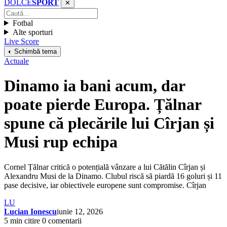
DOLCE
SPORT
✕
Fotbal
Alte sporturi
Live Score
◐ Schimbă tema
Actuale
Dinamo ia bani acum, dar
poate pierde Europa. Țălnar
spune că plecările lui Cîrjan și
Musi rup echipa
Cornel Țălnar critică o potențială vânzare a lui Cătălin Cîrjan și
Alexandru Musi de la Dinamo. Clubul riscă să piardă 16 goluri și 11
pase decisive, iar obiectivele europene sunt compromise. Cîrjan
LU
Lucian Ionescu
iunie 12, 2026
5 min citire
0 comentarii