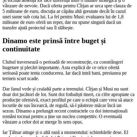
Și tocmai absența lor face diferența între o mutare strategică și o
vânzare de nevoie. Dacă oferta pentru Cîrjan ar urca spre clauza de
5 milioane de euro, discuția ar căpăta altă greutate decât în cazul
unei sume sub cota lui. La fel pentru Musi: evaluarea lui de 1,8
milioane de euro oferă un reper, dar nu spune singură dacă un
transfer ajută proiectul sau îl slăbește.
Dinamo este prinsă între buget și
continuitate
Clubul traversează o perioadă de reconstrucție, cu constrângeri
bugetare și plecări importante. Asta explică de ce orice ofertă
serioasă poate tenta conducerea. Iar dacă intră bani, presiunea pe
termen scurt scade.
Dar fanul vede și cealaltă parte a terenului. Cîrjan și Musi nu sunt
doar doi jucători de lot. Sunt doi fotbaliști tineri, cu cifre apropiate ca
producție ofensivă, exact profilul pe care o echipă care vrea să atace
locurile de sus încearcă, de regulă, să-l păstreze măcar încă un
sezon. Dinamo a prelungit recent contractele cu doi internaționali
români tocmai pentru a ține un nucleu competitiv. O eventuală
vânzare a celor doi ar merge în sens opus.
Iar Țălnar atinge și o altă rană a momentului: schimbările dese. El