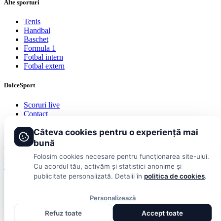
Alte sporturi
Tenis
Handbal
Baschet
Formula 1
Fotbal intern
Fotbal extern
DolceSport
Scoruri live
Contact
Publicitate
Termeni și condiții
Câteva cookies pentru o experiență mai
bună
© 2026 DolceSport. Toate drepturile rezervate.
Scoruri, clasamente
Folosim cookies necesare pentru funcționarea site-ului.
și analize din toate competițiile
Fotbal intern
Fotbal extern
Scoruri live
Cu acordul tău, activăm și statistici anonime și
publicitate personalizată. Detalii în
politica de cookies
.
Personalizează
Refuz toate
Accept toate