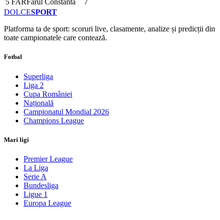
5
FAR
Farul Constanta
7
DOLCE
SPORT
Platforma ta de sport: scoruri live, clasamente, analize și predicții din
toate campionatele care contează.
Fotbal
Superliga
Liga 2
Cupa României
Națională
Campionatul Mondial 2026
Champions League
Mari ligi
Premier League
La Liga
Serie A
Bundesliga
Ligue 1
Europa League