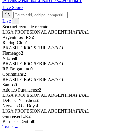
🎾
Tenis
🤾
Handbal
🏀
Baschet
🏎
Formula 1
Live Score
Live
◐
Scoruri
rezultate recente
LIGA PROFESIONAL ARGENTINA
FINAL
Argentinos JRS
2
Racing Club
1
BRASILEIRãO SERIE A
FINAL
Flamengo
2
Vitoria
0
BRASILEIRãO SERIE A
FINAL
RB Bragantino
0
Corinthians
2
BRASILEIRãO SERIE A
FINAL
Santos
0
Atletico Paranaense
2
LIGA PROFESIONAL ARGENTINA
FINAL
Defensa Y Justicia
2
Newells Old Boys
1
LIGA PROFESIONAL ARGENTINA
FINAL
Gimnasia L.P.
2
Barracas Central
0
Toate →