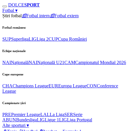
DOLCE
SPORT
Fotbal
▾
Știri fotbal
📰
Fotbal intern
📰
Fotbal extern
Fotbal românesc
SUP
Superliga
LIG
Liga 2
CUP
Cupa României
Echipe naționale
NAI
Națională
NAI
Națională U21
CAM
Campionatul Mondial 2026
Cupe europene
CHA
Champions League
EUR
Europa League
CON
Conference
League
Campionate țări
PRE
Premier League
LAL
La Liga
SER
Serie
A
BUN
Bundesliga
LIG
Ligue 1
LIG
Liga Portugal
Alte sporturi
▾