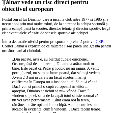
Țălnar vede un risc direct pentru
obiectivul european
Fostul om al lui Dinamo, care a jucat la club între 1977 și 1985 și a
trecut apoi prin mai multe roluri, de la antrenor la echipa secundă și
prima echipă până la scouter, director tehnic și director sportiv, leagă
clar eventualele vânzări de șansele sportive ale echipei.
Într-o declarație oferită pentru prosport.ro, preluată potrivit
GSP
,
Cornel Țălnar a explicat de ce mutarea i s-ar părea una greșită pentru
următorii ani ai clubului.
„Din păcate, asta e, au pierdut cupele europene…
Oricum, față de anii trecuți, Dinamo a arătat mult mai
bine. Este păcat că Petre și Kopic nu au rămas. A venit
portughezul, nu știm ce hram poartă, dar stăm și vedem.
Avem 2-3 ani în care s-au făcut eforturi mari și
calificarea în Europa nu a fost obținută. Să nu-i vândă!
Dacă vor să prindă o cupă europeană în viitorul
apropiat, Dinamo ar trebui să nu-i vândă. Dacă îi
vindem și pe ei, se ia de la capăt totul și este normal că
nu vei avea performanțe. Când eram noi în teren,
rămâneam câte opt ani la o echipă. Acum, cum iese un
jucător în evidență, cum îl vindem… Dacă facem treaba