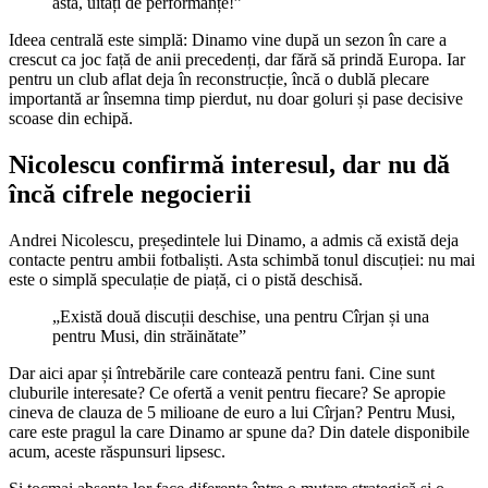
asta, uitați de performanțe!”
Ideea centrală este simplă: Dinamo vine după un sezon în care a
crescut ca joc față de anii precedenți, dar fără să prindă Europa. Iar
pentru un club aflat deja în reconstrucție, încă o dublă plecare
importantă ar însemna timp pierdut, nu doar goluri și pase decisive
scoase din echipă.
Nicolescu confirmă interesul, dar nu dă
încă cifrele negocierii
Andrei Nicolescu, președintele lui Dinamo, a admis că există deja
contacte pentru ambii fotbaliști. Asta schimbă tonul discuției: nu mai
este o simplă speculație de piață, ci o pistă deschisă.
„Există două discuții deschise, una pentru Cîrjan și una
pentru Musi, din străinătate”
Dar aici apar și întrebările care contează pentru fani. Cine sunt
cluburile interesate? Ce ofertă a venit pentru fiecare? Se apropie
cineva de clauza de 5 milioane de euro a lui Cîrjan? Pentru Musi,
care este pragul la care Dinamo ar spune da? Din datele disponibile
acum, aceste răspunsuri lipsesc.