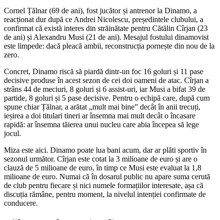
Cornel Țălnar (69 de ani), fost jucător și antrenor la Dinamo, a
reacționat dur după ce Andrei Nicolescu, președintele clubului, a
confirmat că există interes din străinătate pentru Cătălin Cîrjan (23
de ani) și Alexandru Musi (21 de ani). Mesajul fostului dinamovist
este limpede: dacă pleacă ambii, reconstrucția pornește din nou de la
zero.
Concret, Dinamo riscă să piardă dintr-un foc 16 goluri și 11 pase
decisive produse în acest sezon de cei doi oameni de atac. Cîrjan a
strâns 44 de meciuri, 8 goluri și 6 assist-uri, iar Musi a bifat 39 de
partide, 8 goluri și 5 pase decisive. Pentru o echipă care, după cum
spune chiar Țălnar, a arătat „mult mai bine” decât în anii trecuți,
ieșirea a doi titulari tineri ar însemna mai mult decât o încasare
rapidă: ar însemna tăierea unui nucleu care abia începea să lege
jocul.
Miza este aici. Dinamo poate lua bani acum, dar ar plăti sportiv în
sezonul următor. Cîrjan este cotat la 3 milioane de euro și are o
clauză de 5 milioane de euro, în timp ce Musi este evaluat la 1,8
milioane de euro. Numai că în dosarul public nu apare suma cerută
de club pentru fiecare și nici numele formațiilor interesate, așa că
discuția rămâne, pentru moment, la nivelul intenției confirmate de
conducere.