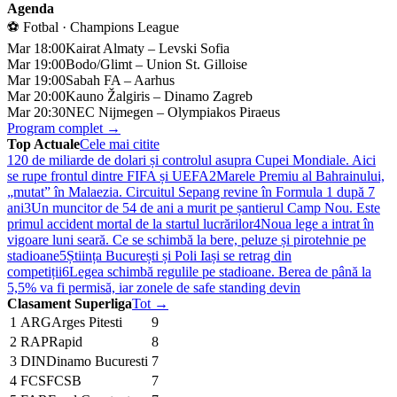
Agenda
⚽ Fotbal · Champions League
Mar 18:00
Kairat Almaty – Levski Sofia
Mar 19:00
Bodo/Glimt – Union St. Gilloise
Mar 19:00
Sabah FA – Aarhus
Mar 20:00
Kauno Žalgiris – Dinamo Zagreb
Mar 20:30
NEC Nijmegen – Olympiakos Piraeus
Program complet →
Top Actuale
Cele mai citite
1
20 de miliarde de dolari și controlul asupra Cupei Mondiale. Aici
se rupe frontul dintre FIFA și UEFA
2
Marele Premiu al Bahrainului,
„mutat” în Malaezia. Circuitul Sepang revine în Formula 1 după 7
ani
3
Un muncitor de 54 de ani a murit pe șantierul Camp Nou. Este
primul accident mortal de la startul lucrărilor
4
Noua lege a intrat în
vigoare luni seară. Ce se schimbă la bere, peluze și pirotehnie pe
stadioane
5
Știința București și Poli Iași se retrag din
competiții
6
Legea schimbă regulile pe stadioane. Berea de până la
5,5% va fi permisă, iar zonele de safe standing devin
Clasament Superliga
Tot →
1
ARG
Arges Pitesti
9
2
RAP
Rapid
8
3
DIN
Dinamo Bucuresti
7
4
FCS
FCSB
7