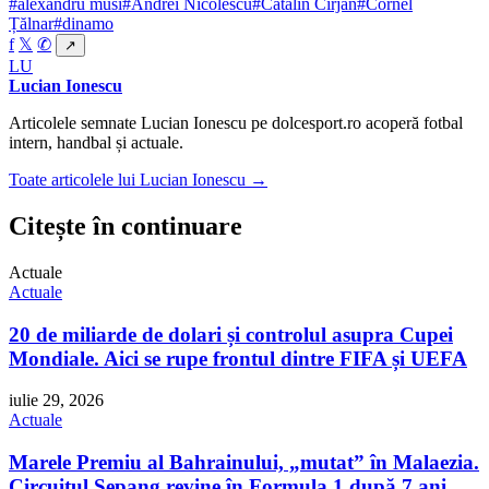
#alexandru musi
#Andrei Nicolescu
#Catalin Cirjan
#Cornel
Țălnar
#dinamo
f
𝕏
✆
↗
LU
Lucian Ionescu
Articolele semnate Lucian Ionescu pe dolcesport.ro acoperă fotbal
intern, handbal și actuale.
Toate articolele lui Lucian Ionescu →
Citește în continuare
Actuale
Actuale
20 de miliarde de dolari și controlul asupra Cupei
Mondiale. Aici se rupe frontul dintre FIFA și UEFA
iulie 29, 2026
Actuale
Marele Premiu al Bahrainului, „mutat” în Malaezia.
Circuitul Sepang revine în Formula 1 după 7 ani